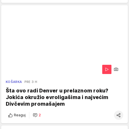
KOŠARKA
PRE 3 H
Šta ovo radi Denver u prelaznom roku?
Jokića okružio evroligašima i najvećim
Divčevim promašajem
Reaguj
2