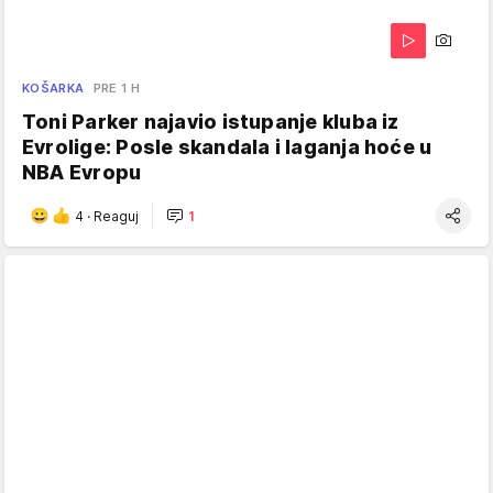
KOŠARKA
PRE 1 H
Toni Parker najavio istupanje kluba iz
Evrolige: Posle skandala i laganja hoće u
NBA Evropu
4
·
Reaguj
1