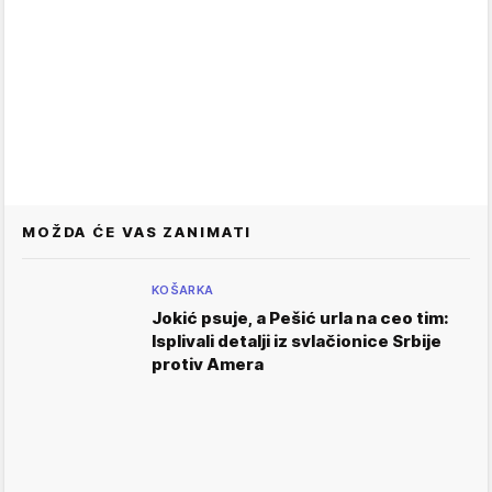
MOŽDA ĆE VAS ZANIMATI
KOŠARKA
Jokić psuje, a Pešić urla na ceo tim:
Isplivali detalji iz svlačionice Srbije
protiv Amera