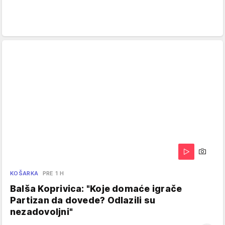
KOŠARKA
PRE 1 H
Balša Koprivica: "Koje domaće igrače
Partizan da dovede? Odlazili su
nezadovoljni"