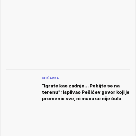
KOŠARKA
"Igrate kao zadnje... Pobijte se na
terenu": Isplivao Pešićev govor koji je
promenio sve, ni muva se nije čula