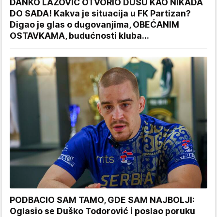
DANKO LAZOVIĆ OTVORIO DUŠU KAO NIKADA
DO SADA! Kakva je situacija u FK Partizan?
Digao je glas o dugovanjima, OBEĆANIM
OSTAVKAMA, budućnosti kluba...
PODBACIO SAM TAMO, GDE SAM NAJBOLJI:
Oglasio se Duško Todorović i poslao poruku