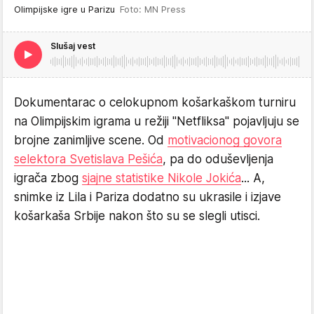
Olimpijske igre u Parizu
Foto: MN Press
Slušaj vest
Dokumentarac o celokupnom košarkaškom turniru
na Olimpijskim igrama u režiji "Netfliksa" pojavljuju se
brojne zanimljive scene. Od
motivacionog govora
selektora Svetislava Pešića
, pa do oduševljenja
igrača zbog
sjajne statistike Nikole Jokića
... A,
snimke iz Lila i Pariza dodatno su ukrasile i izjave
košarkaša Srbije nakon što su se slegli utisci.