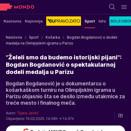
Naslovna
Najnovije
Sport
Info
Naslovna
Sport
Košarka
Bogdan Bogdanović o dodeli
medalja na Olimpijskim igrama u Parizu
"Želeli smo da budemo istorijski pijani":
Bogdan Bogdanović o spektakularnoj
dodeli medalja u Parizu
Bogdan Bogdanović je u dokumentarcu o
košarkaškom turniru na Olimpijskim igrama u
Parizu objasnio šta se desilo između utakmice za
treće mesto i finalnog meča.
Autor:
Tijana Jevtić
Objavljeno 19.02.2025. 14:36h
→ 14:37h