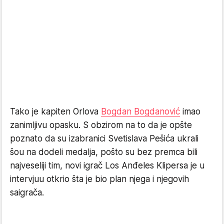
Tako je kapiten Orlova
Bogdan Bogdanović
imao
zanimljivu opasku. S obzirom na to da je opšte
poznato da su izabranici Svetislava Pešića ukrali
šou na dodeli medalja, pošto su bez premca bili
najveseliji tim, novi igrač Los Anđeles Klipersa je u
intervjuu otkrio šta je bio plan njega i njegovih
saigrača.