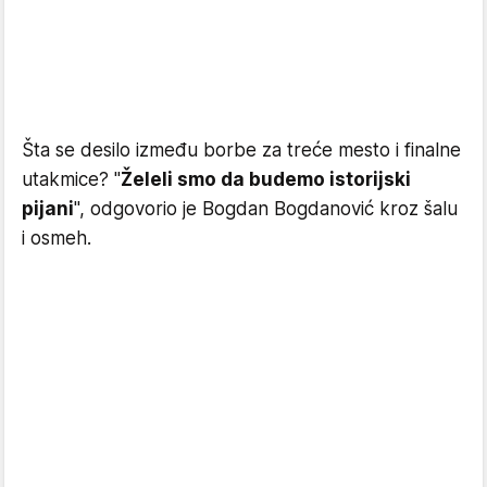
Šta se desilo između borbe za treće mesto i finalne
utakmice? "
Želeli smo da budemo istorijski
pijani
", odgovorio je Bogdan Bogdanović kroz šalu
i osmeh.