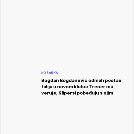
KOŠARKA
Bogdan Bogdanović odmah postao
talija u novom klubu: Trener mu
veruje, Klipersi pobeđuju s njim