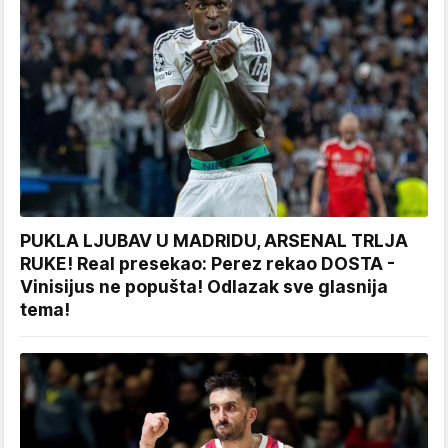
PUKLA LJUBAV U MADRIDU, ARSENAL TRLJA
RUKE! Real presekao: Perez rekao DOSTA -
Vinisijus ne popušta! Odlazak sve glasnija
tema!