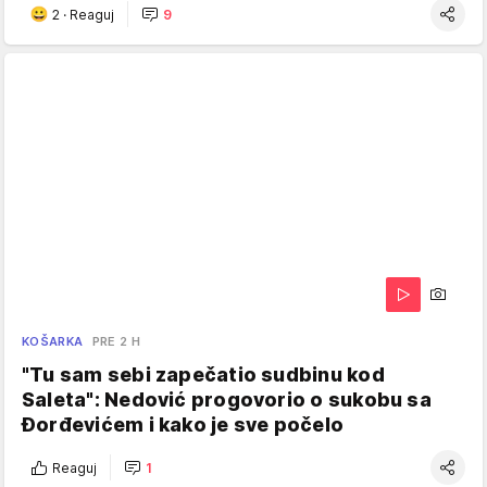
2
·
Reaguj
9
KOŠARKA
PRE 2 H
"Tu sam sebi zapečatio sudbinu kod
Saleta": Nedović progovorio o sukobu sa
Đorđevićem i kako je sve počelo
Reaguj
1