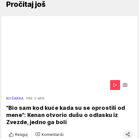
Pročitaj još
KOŠARKA
PRE 3 MIN
"Bio sam kod kuće kada su se oprostili od
mene": Kenan otvorio dušu o odlasku iz
Zvezde, jedno ga boli
Reaguj
Komentariši