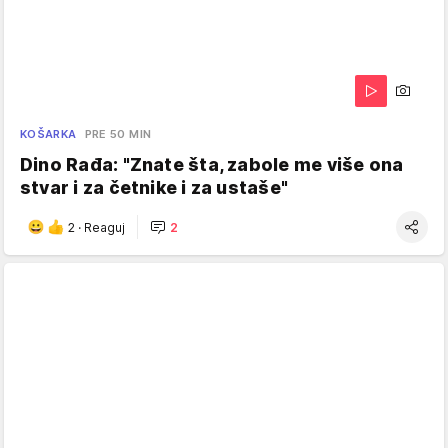
KOŠARKA
PRE 50 MIN
Dino Rađa: "Znate šta, zabole me više ona
stvar i za četnike i za ustaše"
2
·
Reaguj
2