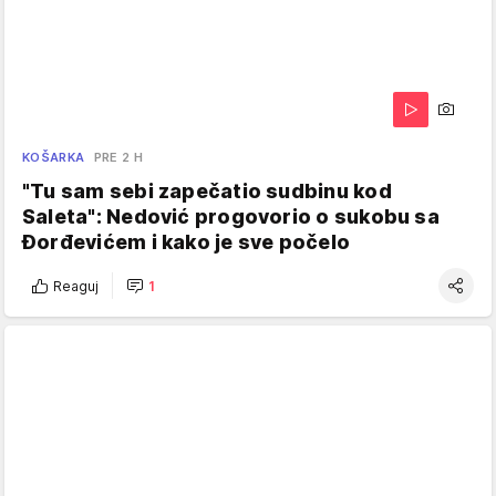
KOŠARKA
PRE 2 H
"Tu sam sebi zapečatio sudbinu kod
Saleta": Nedović progovorio o sukobu sa
Đorđevićem i kako je sve počelo
Reaguj
1