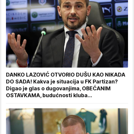
DANKO LAZOVIĆ OTVORIO DUŠU KAO NIKADA
DO SADA! Kakva je situacija u FK Partizan?
Digao je glas o dugovanjima, OBEĆANIM
OSTAVKAMA, budućnosti kluba...