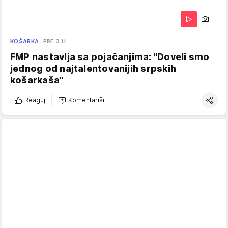
KOŠARKA
PRE 3 H
FMP nastavlja sa pojačanjima: "Doveli smo
jednog od najtalentovanijih srpskih
košarkaša"
Reaguj
Komentariši