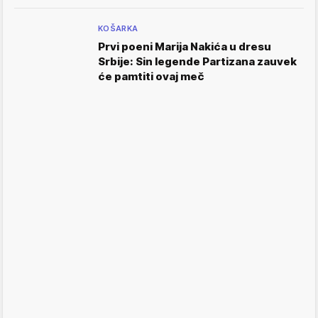
KOŠARKA
Prvi poeni Marija Nakića u dresu
Srbije: Sin legende Partizana zauvek
će pamtiti ovaj meč