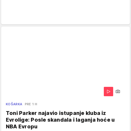
KOŠARKA
PRE 1 H
Toni Parker najavio istupanje kluba iz
Evrolige: Posle skandala i laganja hoće u
NBA Evropu