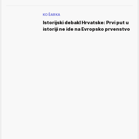
KOŠARKA
Istorijski debakl Hrvatske: Prvi put u
istoriji ne ide na Evropsko prvenstvo