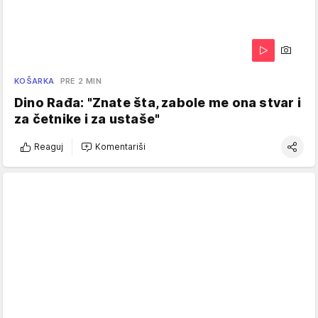
KOŠARKA
PRE 2 MIN
Dino Rađa: "Znate šta, zabole me ona stvar i
za četnike i za ustaše"
Reaguj
Komentariši