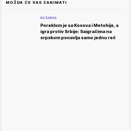
MOŽDA ĆE VAS ZANIMATI
KOŠARKA
Poreklom je sa Kosova i Metohije, a
igra protiv Srbije: Saigračima na
srpskom ponavlja samo jednu reč