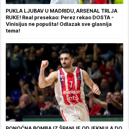
PUKLA LJUBAV U MADRIDU, ARSENAL TRLJA
RUKE! Real presekao: Perez rekao DOSTA -
Vinisijus ne popušta! Odlazak sve glasnija
tema!
PONOĆNA BOMBA IZ ŠPANIJE ODJEKNULA DO