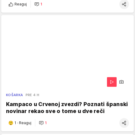
Reaguj
1
KOŠARKA
PRE 4 H
Kampaco u Crvenoj zvezdi? Poznati španski
novinar rekao sve o tome u dve reči
1
·
Reaguj
1