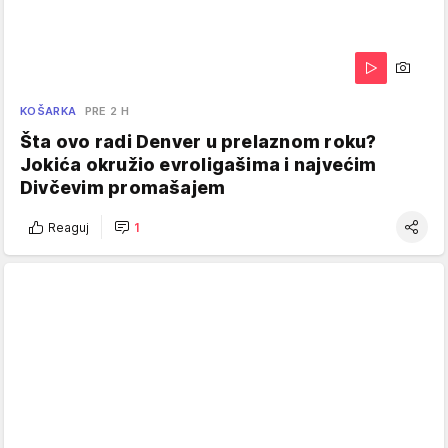
KOŠARKA
PRE 2 H
Šta ovo radi Denver u prelaznom roku?
Jokića okružio evroligašima i najvećim
Divčevim promašajem
Reaguj
1