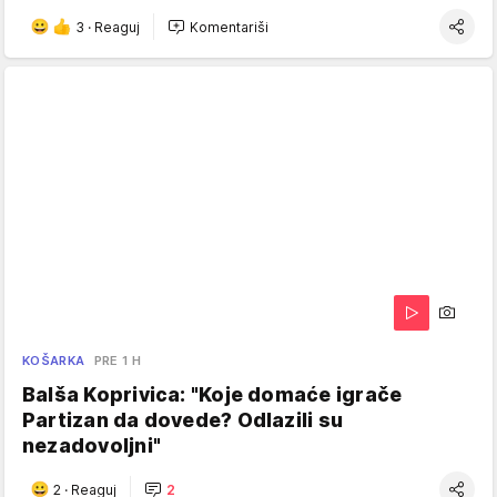
3
·
Reaguj
Komentariši
KOŠARKA
PRE 1 H
Balša Koprivica: "Koje domaće igrače
Partizan da dovede? Odlazili su
nezadovoljni"
2
·
Reaguj
2