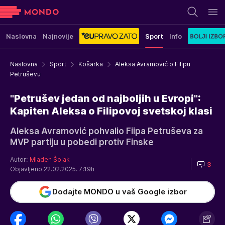
Naslovna
Najnovije
Sport
Info
Naslovna
Sport
Košarka
Aleksa Avramović o Filipu
Petruševu
"Petrušev jedan od najboljih u Evropi":
Kapiten Aleksa o Filipovoj svetskoj klasi
Aleksa Avramović pohvalio Fiipa Petruševa za
MVP partiju u pobedi protiv Finske
Autor:
Mladen Šolak
3
Objavljeno 22.02.2025. 7:19h
Dodajte MONDO u vaš Google izbor