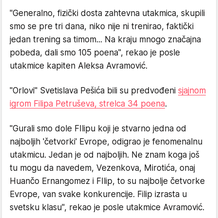
"Generalno, fizički dosta zahtevna utakmica, skupili
smo se pre tri dana, niko nije ni trenirao, faktički
jedan trening sa timom... Na kraju mnogo značajna
pobeda, dali smo 105 poena", rekao je posle
utakmice kapiten Aleksa Avramović.
"Orlovi" Svetislava Pešića bili su predvođeni
sjajnom
igrom Filipa Petruševa, strelca 34 poena
.
"Gurali smo dole FIlipu koji je stvarno jedna od
najboljih 'četvorki' Evrope, odigrao je fenomenalnu
utakmicu. Jedan je od najboljih. Ne znam koga još
tu mogu da navedem, Vezenkova, Mirotića, onaj
Huančo Ernangomez i FIlip, to su najbolje četvorke
Evrope, van svake konkurencije. Filip izrasta u
svetsku klasu", rekao je posle utakmice Avramović.