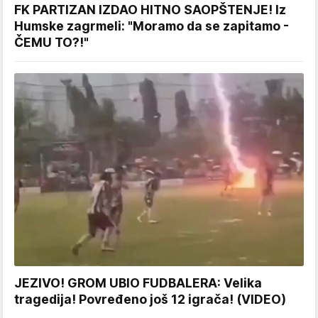
FK PARTIZAN IZDAO HITNO SAOPŠTENJE! Iz
Humske zagrmeli: "Moramo da se zapitamo -
ČEMU TO?!"
JEZIVO! GROM UBIO FUDBALERA: Velika
tragedija! Povređeno još 12 igrača! (VIDEO)