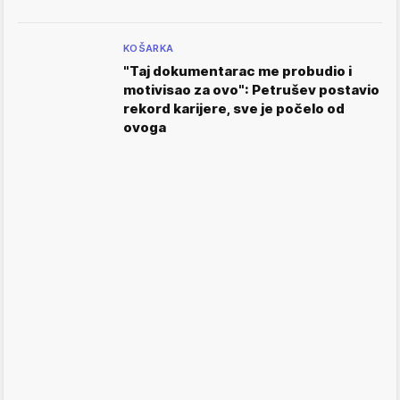
KOŠARKA
"Taj dokumentarac me probudio i
motivisao za ovo": Petrušev postavio
rekord karijere, sve je počelo od
ovoga