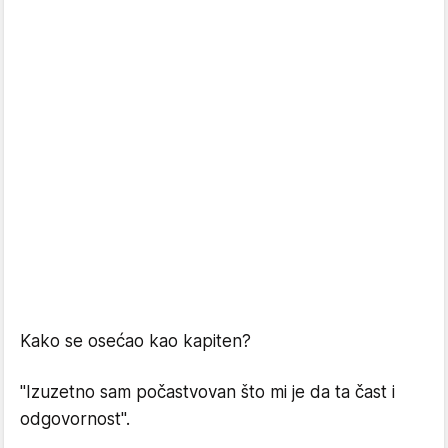
Kako se osećao kao kapiten?
"Izuzetno sam počastvovan što mi je da ta čast i
odgovornost".