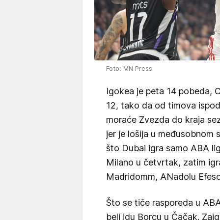
Foto: MN Press
Igokea je peta 14 pobeda, C
12, tako da od timova ispod
moraće Zvezda do kraja se
jer je lošija u međusobnom s
što Dubai igra samo ABA lig
Milano u četvrtak, zatim ig
Madridomm, ANadolu Efesom
Što se tiče rasporeda u AB
beli idu Borcu u Čačak. Zai