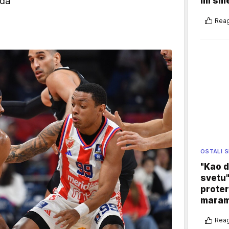
zda
im sm
Reag
OSTALI 
"Kao d
svetu"
proter
maram
Reag