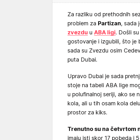
Za razliku od prethodnih s
problem za
Partizan
, sada 
zvezdu
u
ABA ligi
. Došli su
gostovanje i izgubili, što j
sada su Zvezdu osim Cedevit
puta Dubai.
Upravo Dubai je sada pretnj
stoje na tabeli ABA lige mo
u polufinalnoj seriji, ako se
kola, ali u tih osam kola de
prostor za kiks.
Trenutno su na četvrtom 
imaju isti skor 17 pobeda i 5