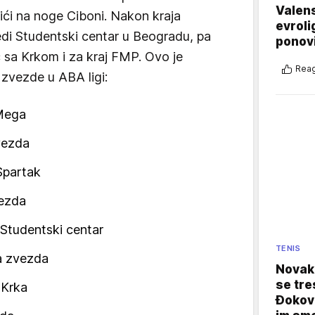
Valens
ići na noge Ciboni. Nakon kraja
evroli
edi Studentski centar u Beogradu, pa
ponovi
sa Krkom i za kraj FMP. Ovo je
Reag
zvezde u ABA ligi:
 Mega
vezda
Spartak
vezda
 Studentski centar
TENIS
na zvezda
Novak 
se tre
 Krka
Đokovi