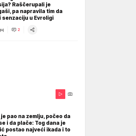
ija? Raščerupali je
gaši, pa napravila tim da
 senzaciju u Evroligi
uj
2
je pao na zemlju, počeo da
se i da plače: Tog dana je
ć postao najveći ikada i to