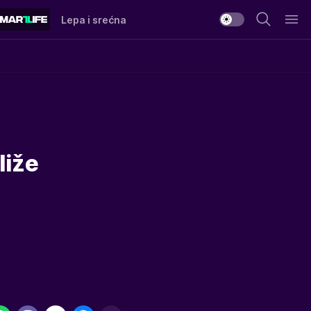
Lepa i srećna
liže