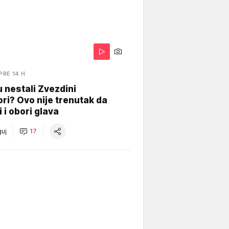
PRE 14 H
 nestali Zvezdini
ri? Ovo nije trenutak da
i i obori glava
uj
17