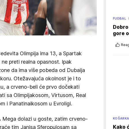
FUDBAL
Dobro
gore 
Reag
edevita Olimpija ima 13, a Spartak
 ne preti realna opasnost. Ipak
zone da ima više pobeda od Dubaija
koru. Otežavajuća okolnost je i to
u, a crveno-beli će prvo dočekati
rati sa Olimpijakosom, Virtusom, Real
 i Panatinaikosom u Evroligi.
A Mega dolazi u goste, zatim crveno-
KOŠARK
Kako ć
graće tim Janisa Sferopulosam sa