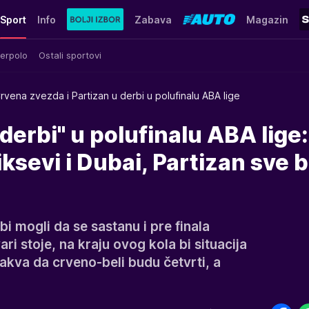
Sport
Info
Zabava
Magazin
erpolo
Ostali sportovi
rvena zvezda i Partizan u derbi u polufinalu ABA lige
 derbi" u polufinalu ABA lige:
ksevi i Dubai, Partizan sve b
bi mogli da se sastanu i pre finala
ari stoje, na kraju ovog kola bi situacija
akva da crveno-beli budu četvrti, a