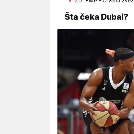
2.5. FMP - Crvena zve
Šta čeka Dubai?