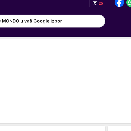
25
e MONDO u vaš Google izbor