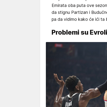
Emirata oba puta ove sezo
da stignu Partizan i Budućn
pa da vidimo kako će ići ta
Problemi su Evroli