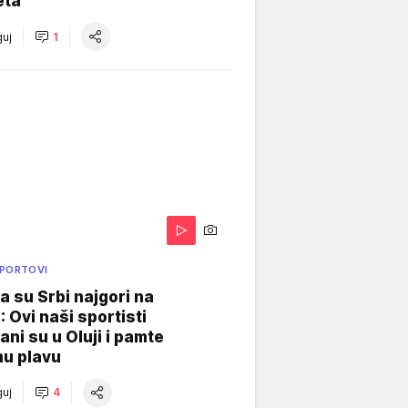
eta
uj
1
SPORTOVI
a su Srbi najgori na
: Ovi naši sportisti
ani su u Oluji i pamte
u plavu
uj
4