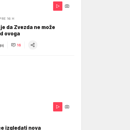
PRE 16 H
 je da Zvezda ne može
od ovoga
uj
16
A
e izgledati nova