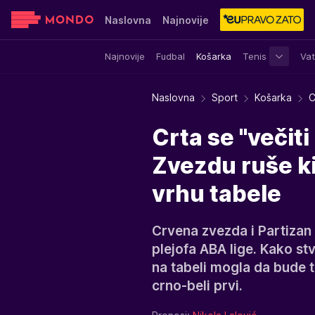
Naslovna
Najnovije
Najnovije
Fudbal
Košarka
Tenis
Vat
Sensa
Stvar ukusa
Yumama
Naslovna
Sport
Košarka
C
Crta se "večiti
Zvezdu ruše ki
vrhu tabele
Crvena zvezda i Partizan 
plejofa ABA lige. Kako stv
na tabeli mogla da bude t
crno-beli prvi.