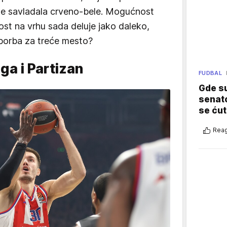
ne savladala crveno-bele. Mogućnost
ost na vrhu sada deluje jako daleko,
 borba za treće mesto?
ga i Partizan
FUDBAL
Gde su
senato
se ćut
Reag