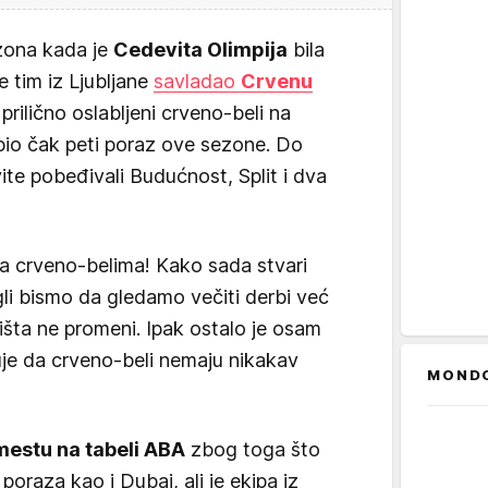
ezona kada je
Cedevita Olimpija
bila
je tim iz Ljubljane
savladao
Crvenu
 prilično oslabljeni crveno-beli na
e bio čak peti poraz ove sezone. Do
e pobeđivali Budućnost, Split i dva
a crveno-belima! Kako sada stvari
gli bismo da gledamo večiti derbi već
 ništa ne promeni. Ipak ostalo je osam
luje da crveno-beli nemaju nikakav
MOND
mestu na tabeli ABA
zbog toga što
 poraza kao i Dubai, ali je ekipa iz