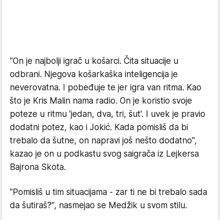
"On je najbolji igrač u košarci. Čita situacije u
odbrani. Njegova košarkaška inteligencija je
neverovatna. I pobeđuje te jer igra van ritma. Kao
što je Kris Malin nama radio. On je koristio svoje
poteze u ritmu 'jedan, dva, tri, šut'. I uvek je pravio
dodatni potez, kao i Jokić. Kada pomisliš da bi
trebalo da šutne, on napravi još nešto dodatno",
kazao je on u podkastu svog saigrača iz Lejkersa
Bajrona Skota.
"Pomisliš u tim situacijama - zar ti ne bi trebalo sada
da šutiraš?", nasmejao se Medžik u svom stilu.