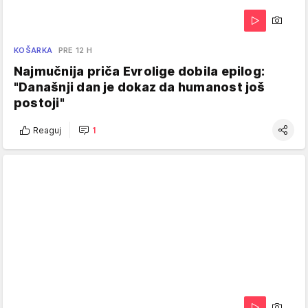
KOŠARKA
PRE 12 H
Najmučnija priča Evrolige dobila epilog:
"Današnji dan je dokaz da humanost još
postoji"
Reaguj
1