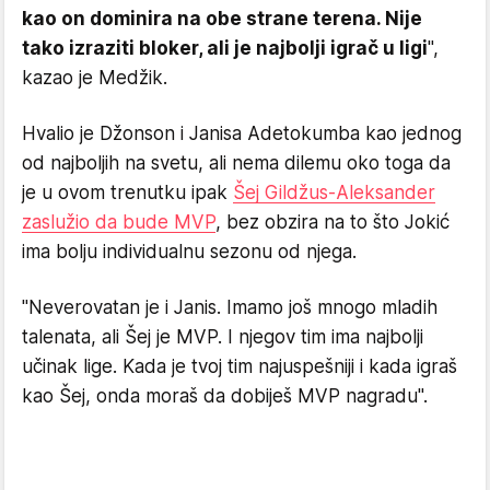
kao on dominira na obe strane terena. Nije
tako izraziti bloker, ali je najbolji igrač u ligi
",
kazao je Medžik.
Hvalio je Džonson i Janisa Adetokumba kao jednog
od najboljih na svetu, ali nema dilemu oko toga da
je u ovom trenutku ipak
Šej Gildžus-Aleksander
zaslužio da bude MVP
, bez obzira na to što Jokić
ima bolju individualnu sezonu od njega.
"Neverovatan je i Janis. Imamo još mnogo mladih
talenata, ali Šej je MVP. I njegov tim ima najbolji
učinak lige. Kada je tvoj tim najuspešniji i kada igraš
kao Šej, onda moraš da dobiješ MVP nagradu".