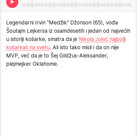
Legendarni Irvin "Medžik" Džonson (65), vođa
Šoutajm Lejkersa iz osamdesetih i jedan od najvećih
u istoriji košarke, smatra da je
Nikola Jokić najbolji
košarkaš na svetu
. Ali isto tako misli i da on nije
MVP, već da je to Šej Gildžus-Aleksander,
plejmejker Oklahome.