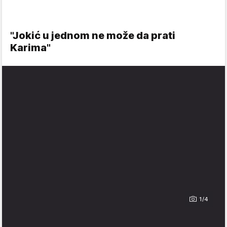
"Jokić u jednom ne može da prati
Karima"
1/4