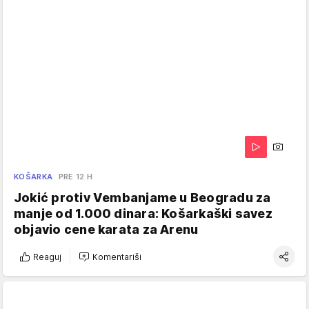
KOŠARKA
PRE 12 H
Jokić protiv Vembanjame u Beogradu za
manje od 1.000 dinara: Košarkaški savez
objavio cene karata za Arenu
Reaguj
Komentariši