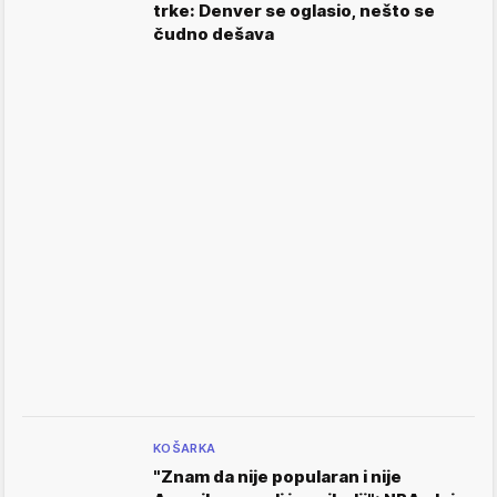
trke: Denver se oglasio, nešto se
čudno dešava
KOŠARKA
"Znam da nije popularan i nije