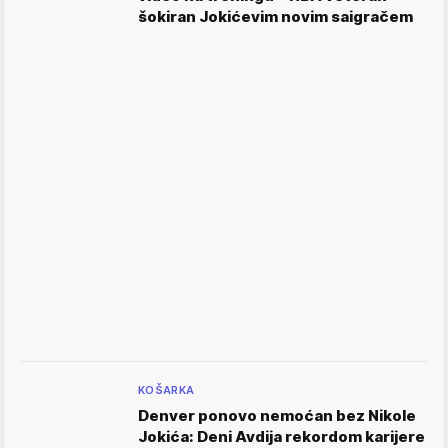
šokiran Jokićevim novim saigračem
KOŠARKA
Denver ponovo nemoćan bez Nikole
Jokića: Deni Avdija rekordom karijere