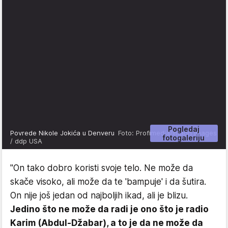
Pogledaj
Povrede Nikole Jokića u Denveru
Foto: Profimedia/Imagn Images
fotogaleriju
/ ddp USA
"On tako dobro koristi svoje telo. Ne može da
skače visoko, ali može da te 'bampuje' i da šutira.
On nije još jedan od najboljih ikad, ali je blizu.
Jedino što ne može da radi je ono što je radio
Karim (Abdul-Džabar), a to je da ne može da