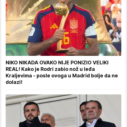
NIKO NIKADA OVAKO NIJE PONIZIO VELIKI
REAL! Kako je Rodri zabio nož u leđa
Kraljevima - posle ovoga u Madrid bolje da ne
dolazi!