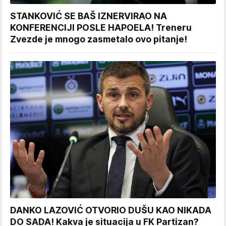
STANKOVIĆ SE BAŠ IZNERVIRAO NA
KONFERENCIJI POSLE HAPOELA! Treneru
Zvezde je mnogo zasmetalo ovo pitanje!
DANKO LAZOVIĆ OTVORIO DUŠU KAO NIKADA
DO SADA! Kakva je situacija u FK Partizan?