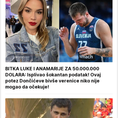
BITKA LUKE I ANAMARIJE ZA 50.000.000
DOLARA: Isplivao šokantan podatak! Ovaj
potez Dončićeve bivše verenice niko nije
mogao da očekuje!