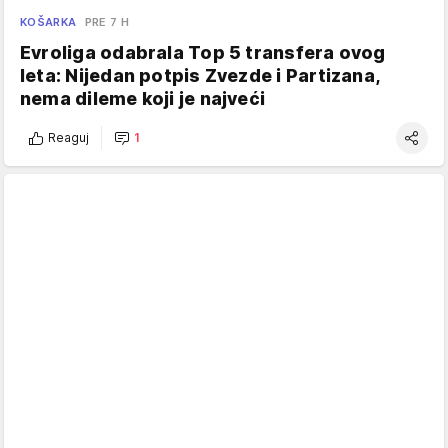
KOŠARKA
PRE 7 H
Evroliga odabrala Top 5 transfera ovog
leta: Nijedan potpis Zvezde i Partizana,
nema dileme koji je najveći
Reaguj
1