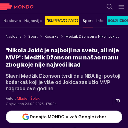
Naslovna
Najnovije
Sport
Info
Naslovna
Sport
Košarka
Medžik Džonson o Nikoli Jokiću
"Nikola Jokić je najbolji na svetu, ali nije
MVP": Medžik Džonson mu našao manu
zbog koje nije najveći ikad
Slavni Medžik Džonson tvrdi da u NBA ligi postoji
košarkaš koji je više od Jokića zaslužio MVP
nagradu ove godine.
Autor:
Mladen Šolak
Objavljeno 23.03.2025. 17:03h
Dodajte MONDO u vaš Google izbor