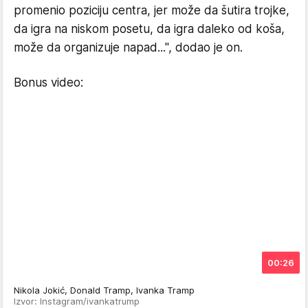
promenio poziciju centra, jer može da šutira trojke,
da igra na niskom posetu, da igra daleko od koša,
može da organizuje napad...", dodao je on.
Bonus video:
00:26
Nikola Jokić, Donald Tramp, Ivanka Tramp
Izvor: Instagram/ivankatrump