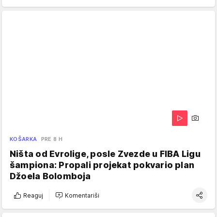
KOŠARKA
PRE 8 H
Ništa od Evrolige, posle Zvezde u FIBA Ligu
šampiona: Propali projekat pokvario plan
Džoela Bolomboja
Reaguj
Komentariši