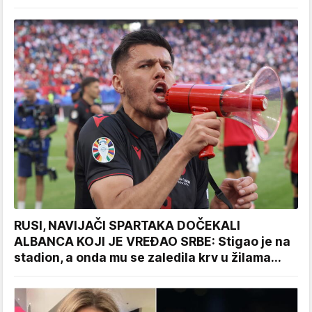
RUSI, NAVIJAČI SPARTAKA DOČEKALI
ALBANCA KOJI JE VREĐAO SRBE: Stigao je na
stadion, a onda mu se zaledila krv u žilama...