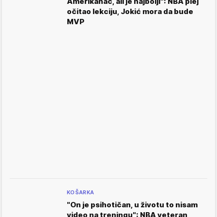
Amerikanac, ali je najbolji": NBA plej
očitao lekciju, Jokić mora da bude
MVP
KOŠARKA
"On je psihotičan, u životu to nisam
video na treningu": NBA veteran