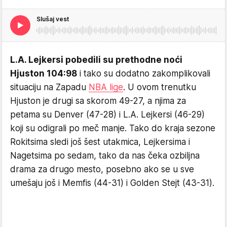
Slušaj vest
L.A. Lejkersi pobedili su prethodne noći
Hjuston 104:98
i tako su dodatno zakomplikovali
situaciju na Zapadu
NBA lige
. U ovom trenutku
Hjuston je drugi sa skorom 49-27, a njima za
petama su Denver (47-28) i L.A. Lejkersi (46-29)
koji su odigrali po meč manje. Tako do kraja sezone
Rokitsima sledi još šest utakmica, Lejkersima i
Nagetsima po sedam, tako da nas čeka ozbiljna
drama za drugo mesto, posebno ako se u sve
umešaju još i Memfis (44-31) i Golden Stejt (43-31).