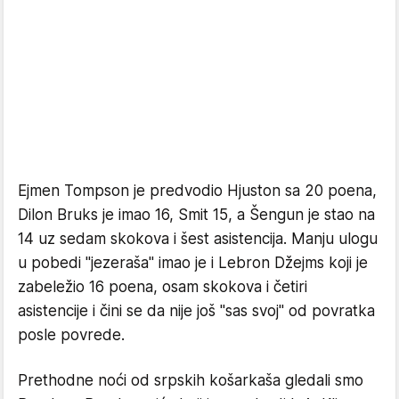
Ejmen Tompson je predvodio Hjuston sa 20 poena,
Dilon Bruks je imao 16, Smit 15, a Šengun je stao na
14 uz sedam skokova i šest asistencija. Manju ulogu
u pobedi "jezeraša" imao je i Lebron Džejms koji je
zabeležio 16 poena, osam skokova i četiri
asistencije i čini se da nije još "sas svoj" od povratka
posle povrede.
Prethodne noći od srpskih košarkaša gledali smo