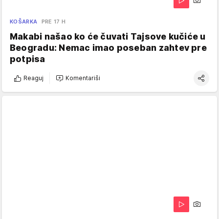
KOŠARKA
PRE 17 H
Makabi našao ko će čuvati Tajsove kučiće u
Beogradu: Nemac imao poseban zahtev pre
potpisa
Reaguj
Komentariši