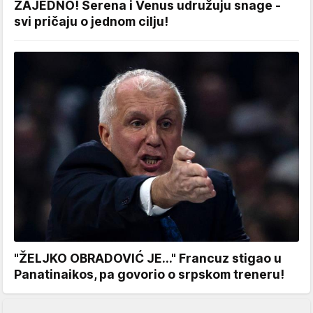
ZAJEDNO! Serena i Venus udružuju snage -
svi pričaju o jednom cilju!
"ŽELJKO OBRADOVIĆ JE..." Francuz stigao u
Panatinaikos, pa govorio o srpskom treneru!