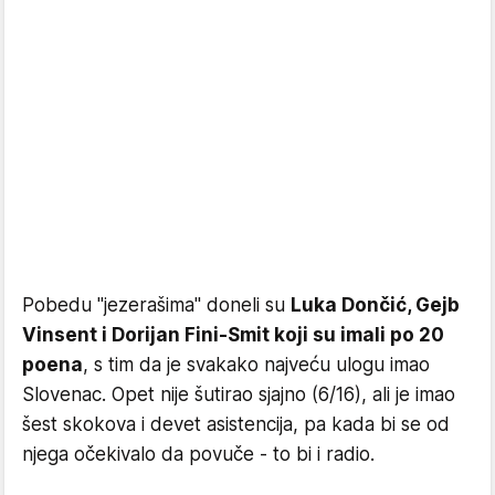
Pobedu "jezerašima" doneli su
Luka Dončić, Gejb
Vinsent i Dorijan Fini-Smit koji su imali po 20
poena
, s tim da je svakako najveću ulogu imao
Slovenac. Opet nije šutirao sjajno (6/16), ali je imao
šest skokova i devet asistencija, pa kada bi se od
njega očekivalo da povuče - to bi i radio.