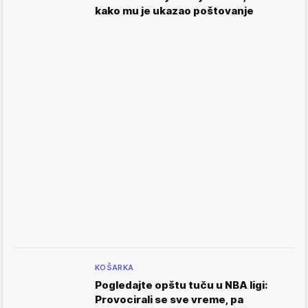
kako mu je ukazao poštovanje
KOŠARKA
Pogledajte opštu tuču u NBA ligi:
Provocirali se sve vreme, pa