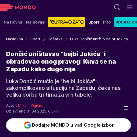
Naslovna
Najnovije
Sport
Info
Naslovna
Sport
Košarka
Luka Dončić uništio bejbi Jokića
Dončić uništavao "bejbi Jokića" i
obradovao onog pravog: Kuva se na
Zapadu kako dugo nije
Luka Dončić mučio je "bejbi Jokića" i
zakomplikovao situaciju na Zapadu, čeka nas
velika borba tri tima za vrh tabele.
Autor:
Milutin Vujičić
Objavljeno 01.04.2025. 6:57h
Dodajte MONDO u vaš Google izbor