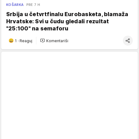
KOŠARKA
PRE 7 H
Srbija u četvrtfinalu Eurobasketa, blamaža
Hrvatske: Svi u čudu gledali rezultat
"25:100" na semaforu
1
·
Reaguj
Komentariši