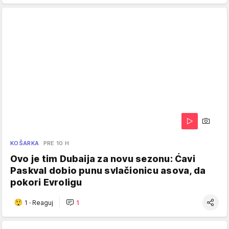
KOŠARKA
PRE 10 H
Ovo je tim Dubaija za novu sezonu: Ćavi
Paskval dobio punu svlačionicu asova, da
pokori Evroligu
1
·
Reaguj
1