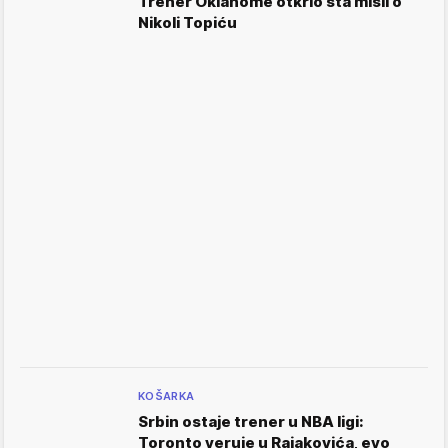
Trener Oklahome otkrio šta misli o
Nikoli Topiću
KOŠARKA
Srbin ostaje trener u NBA ligi:
Toronto veruje u Rajakovića, evo