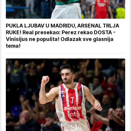
PUKLA LJUBAV U MADRIDU, ARSENAL TRLJA
RUKE! Real presekao: Perez rekao DOSTA -
Vinisijus ne popušta! Odlazak sve glasnija
tema!