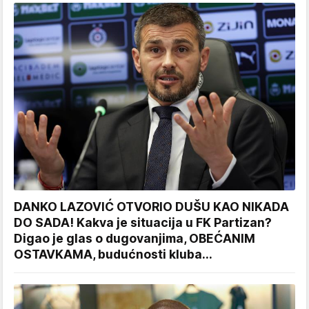
DANKO LAZOVIĆ OTVORIO DUŠU KAO NIKADA
DO SADA! Kakva je situacija u FK Partizan?
Digao je glas o dugovanjima, OBEĆANIM
OSTAVKAMA, budućnosti kluba...