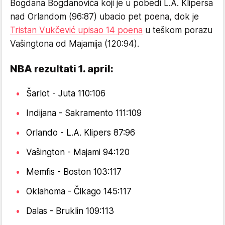
Bogdana Bogdanovića koji je u pobedi L.A. Klipersa
nad Orlandom (96:87) ubacio pet poena, dok je
Tristan Vukčević upisao 14 poena
u teškom porazu
Vašingtona od Majamija (120:94).
NBA rezultati 1. april:
Šarlot - Juta 110:106
Indijana - Sakramento 111:109
Orlando - L.A. Klipers 87:96
Vašington - Majami 94:120
Memfis - Boston 103:117
Oklahoma - Čikago 145:117
Dalas - Bruklin 109:113