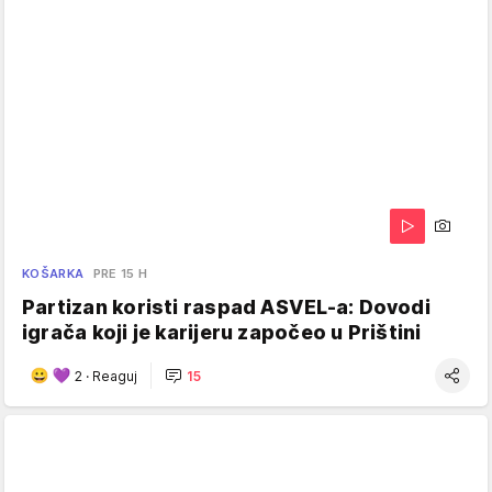
KOŠARKA
PRE 15 H
Partizan koristi raspad ASVEL-a: Dovodi
igrača koji je karijeru započeo u Prištini
2
·
Reaguj
15