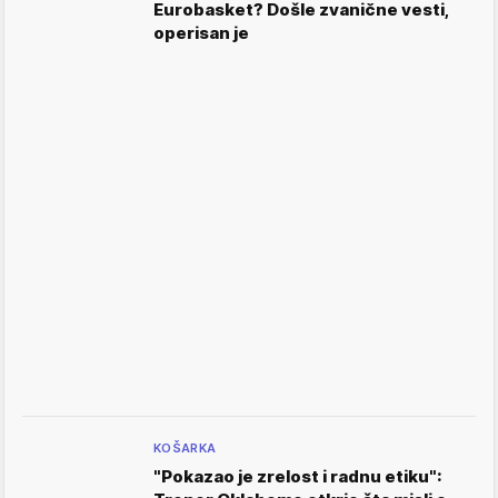
Eurobasket? Došle zvanične vesti,
operisan je
KOŠARKA
"Pokazao je zrelost i radnu etiku":