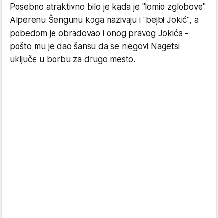
Posebno atraktivno bilo je kada je "lomio zglobove"
Alperenu Šengunu koga nazivaju i "bejbi Jokić", a
pobedom je obradovao i onog pravog Jokića -
pošto mu je dao šansu da se njegovi Nagetsi
uključe u borbu za drugo mesto.