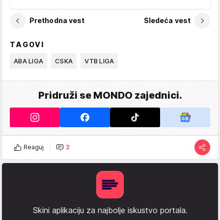
Prethodna vest
Sledeća vest
TAGOVI
ABA LIGA
CSKA
VTB LIGA
Pridruži se MONDO zajednici.
Reaguj
2
Skini aplikaciju za najbolje iskustvo portala.