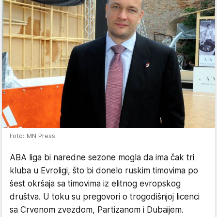
Foto: MN Press
ABA liga bi naredne sezone mogla da ima čak tri
kluba u Evroligi, što bi donelo ruskim timovima po
šest okršaja sa timovima iz elitnog evropskog
društva. U toku su pregovori o trogodišnjoj licenci
sa Crvenom zvezdom, Partizanom i Dubaijem.