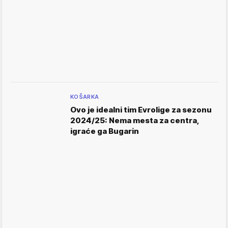
KOŠARKA
Ovo je idealni tim Evrolige za sezonu
2024/25: Nema mesta za centra,
igraće ga Bugarin