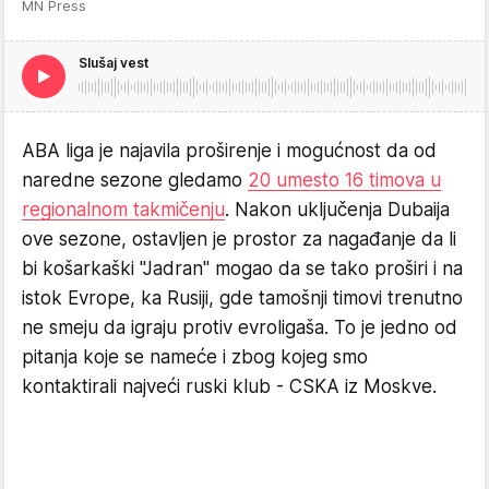
MN Press
Slušaj vest
ABA liga je najavila proširenje i mogućnost da od
naredne sezone gledamo
20 umesto 16 timova u
regionalnom takmičenju
. Nakon uključenja Dubaija
ove sezone, ostavljen je prostor za nagađanje da li
bi košarkaški "Jadran" mogao da se tako proširi i na
istok Evrope, ka Rusiji, gde tamošnji timovi trenutno
ne smeju da igraju protiv evroligaša. To je jedno od
pitanja koje se nameće i zbog kojeg smo
kontaktirali najveći ruski klub - CSKA iz Moskve.