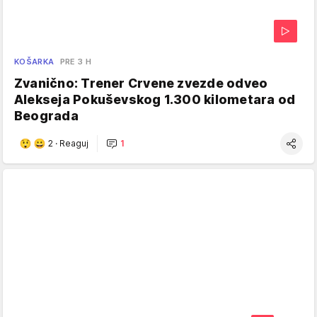
KOŠARKA
PRE 3 H
Zvanično: Trener Crvene zvezde odveo
Alekseja Pokuševskog 1.300 kilometara od
Beograda
2
·
Reaguj
1