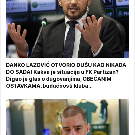
DANKO LAZOVIĆ OTVORIO DUŠU KAO NIKADA
DO SADA! Kakva je situacija u FK Partizan?
Digao je glas o dugovanjima, OBEĆANIM
OSTAVKAMA, budućnosti kluba...