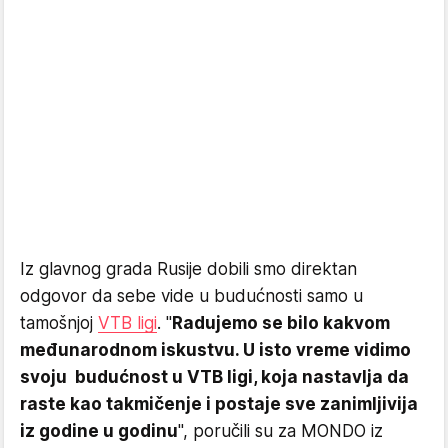
Iz glavnog grada Rusije dobili smo direktan
odgovor da sebe vide u budućnosti samo u
tamošnjoj
VTB ligi
. "
Radujemo se bilo kakvom
međunarodnom iskustvu. U isto vreme vidimo
svoju budućnost u VTB ligi, koja nastavlja da
raste kao takmičenje i postaje sve zanimljivija
iz godine u godinu
", poručili su za MONDO iz