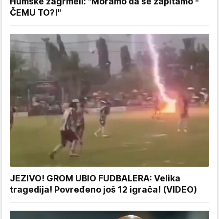
Humske zagrmeli: "Moramo da se zapitamo -
ČEMU TO?!"
JEZIVO! GROM UBIO FUDBALERA: Velika
tragedija! Povređeno još 12 igrača! (VIDEO)