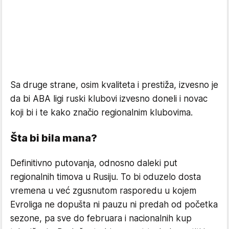
Sa druge strane, osim kvaliteta i prestiža, izvesno je
da bi ABA ligi ruski klubovi izvesno doneli i novac
koji bi i te kako značio regionalnim klubovima.
Šta bi bila mana?
Definitivno putovanja, odnosno daleki put
regionalnih timova u Rusiju. To bi oduzelo dosta
vremena u već zgusnutom rasporedu u kojem
Evroliga ne dopušta ni pauzu ni predah od početka
sezone, pa sve do februara i nacionalnih kup