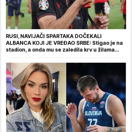
RUSI, NAVIJAČI SPARTAKA DOČEKALI
ALBANCA KOJI JE VREĐAO SRBE: Stigao je na
stadion, a onda mu se zaledila krv u žilama...