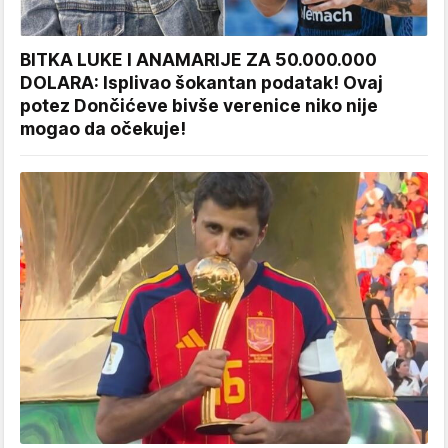
BITKA LUKE I ANAMARIJE ZA 50.000.000
DOLARA: Isplivao šokantan podatak! Ovaj
potez Dončićeve bivše verenice niko nije
mogao da očekuje!