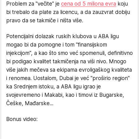
Problem za "večite" je
cena od 5 miliona evra
koju
bi trebalo da plate za licencu, a da zauzvrat dobiju
pravo da se takmiče i ništa više.
Potencijalni dolazak ruskih klubova u ABA ligu
mogao bi da pomogne i tom "finansijskom
injekcijom", a kao što smo već spomenuli, definitivno
bi podigao kvalitet takmičenja na viši nivo. Mnogo
više jakih mečeva sa ekipama evroligaškog kvaliteta
i renomea. Uostalom, Dubai je već "proširio region"
ka Srednjem istoku, a ABA ligu igrao je
svojevremeno i Makabi, kao i timovi iz Bugarske,
Češke, Mađarske...
Bonus video: