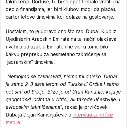
takmičenja. Doduše, tu bi se opet trebalo vratiti i na
deo o finansijama, jer bi ti klubovi mogli da plaćaju
čarter letove timovima koji dolaze na gostovanje.
Uostalom, to je upravo ono što radi Dubai. Klub iz
Ujedinjenih Arapskih Emirata na taj način olakšava
rivalima odlazak u Emirate i ne vidi u tome bilo
kakvu prepreku za nesmetano takmičenje sa
"jadranskim" timovima.
"
Nemojmo se zavaravati, nismo mi daleko. Dubai
je samo 2-3 sata letom od Turske ili Grčke i samo
pet sati od Srbije. Bliže je od Gran Kanarije, koja je
geogradski locirana u Africi, ali takođe učestvuje u
evropskim takmičenjima
", rekao je prvi čovek
Dubaija Dejan Kamenjašević u
intervjuu za grčke
medije
.