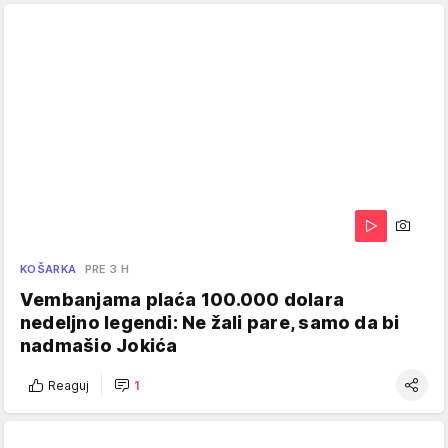
KOŠARKA
PRE 3 H
Vembanjama plaća 100.000 dolara
nedeljno legendi: Ne žali pare, samo da bi
nadmašio Jokića
Reaguj
1