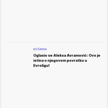
KOŠARKA
Oglasio se Aleksa Avramović: Ovo je
istina o njegovom povratku u
Evroligu!