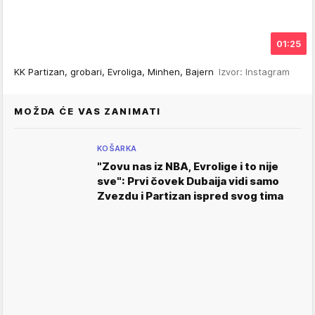
01:25
KK Partizan, grobari, Evroliga, Minhen, Bajern
Izvor: Instagram
MOŽDA ĆE VAS ZANIMATI
KOŠARKA
"Zovu nas iz NBA, Evrolige i to nije
sve": Prvi čovek Dubaija vidi samo
Zvezdu i Partizan ispred svog tima