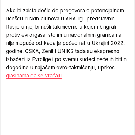
Ako bi zaista došlo do pregovora o potencijalnom
učešću ruskih klubova u ABA ligi, predstavnici
Rusije u njoj bi našli takmičenje u kojem bi igrali
protiv evroligaša, što im u nacionalnim granicama
nije moguće od kada je počeo rat u Ukrajini 2022.
godine. CSKA, Zenit i UNIKS tada su ekspresno
izbačeni iz Evrolige i po svemu sudeći neće ih biti ni
dogodine u najjačem evro-takmičenju, uprkos
glasinama da se vraćaju
.