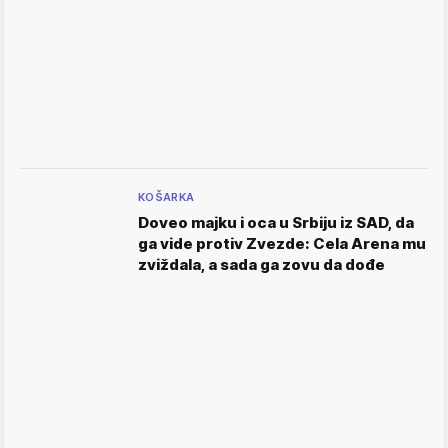
KOŠARKA
Doveo majku i oca u Srbiju iz SAD, da
ga vide protiv Zvezde: Cela Arena mu
zviždala, a sada ga zovu da dođe