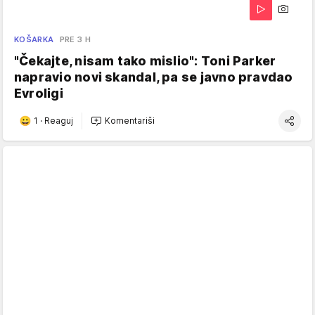
KOŠARKA
PRE 3 H
"Čekajte, nisam tako mislio": Toni Parker
napravio novi skandal, pa se javno pravdao
Evroligi
1
·
Reaguj
Komentariši