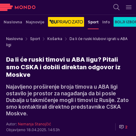
Naslovna
Najnovije
Sport
Info
Naslovna
Sport
Košarka
Da li će ruski klubovi igrati u ABA
ligi
Da li će ruski timovi u ABA ligu? Pitali
smo CSKA i dobili direktan odgovor iz
Moskve
Najavljeno proširenje broja timova u ABA ligi
ostavilo je prostor za nagađanja da bi posle
Dubaija u takmičenje mogli i timovi iz Rusije. Zato
smo kontaktirali direktno predstavnike CSKA
Moskve.
Autor:
Nemanja Stanojčić
2
Objavljeno 18.04.2025. 14:53h