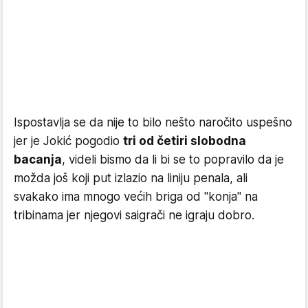
Ispostavlja se da nije to bilo nešto naročito uspešno
jer je Jokić pogodio
tri od četiri slobodna
bacanja
, videli bismo da li bi se to popravilo da je
možda još koji put izlazio na liniju penala, ali
svakako ima mnogo većih briga od "konja" na
tribinama jer njegovi saigrači ne igraju dobro.