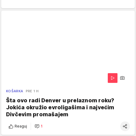
KOŠARKA
PRE 1 H
Šta ovo radi Denver u prelaznom roku?
Jokića okružio evroligašima i najvećim
Divčevim promašajem
Reaguj
1