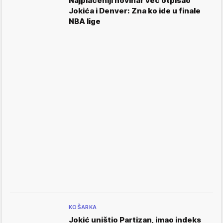
Najplaćeniji novinar već otpisao
Jokića i Denver: Zna ko ide u finale
NBA lige
KOŠARKA
Jokić uništio Partizan, imao indeks