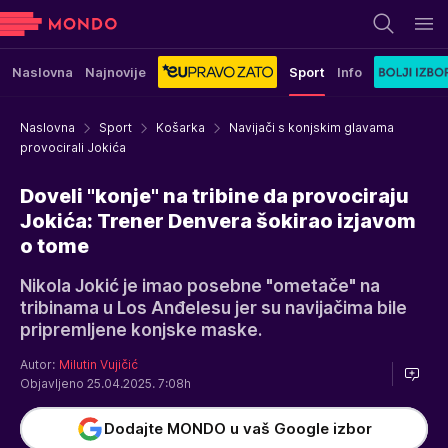
Naslovna
Najnovije
Sport
Info
Naslovna
Sport
Košarka
Navijači s konjskim glavama
provocirali Jokića
Doveli "konje" na tribine da provociraju
Jokića: Trener Denvera šokirao izjavom
o tome
Nikola Jokić je imao posebne "ometače" na
tribinama u Los Anđelesu jer su navijačima bile
pripremljene konjske maske.
Autor:
Milutin Vujičić
Objavljeno 25.04.2025. 7:08h
Dodajte MONDO u vaš Google izbor