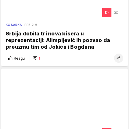
KOŠARKA
PRE 2 H
Srbija dobila tri nova bisera u
reprezentaciji: Alimpijević ih pozvao da
preuzmu tim od Jokića i Bogdana
Reaguj
1