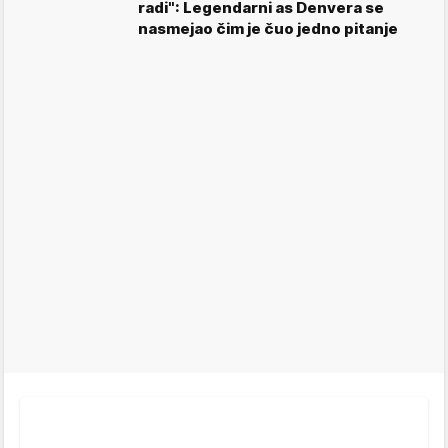
radi": Legendarni as Denvera se
nasmejao čim je čuo jedno pitanje