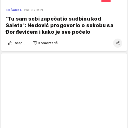
KOŠARKA
PRE 32 MIN
"Tu sam sebi zapečatio sudbinu kod
Saleta": Nedović progovorio o sukobu sa
Đorđevićem i kako je sve počelo
Reaguj
Komentariši