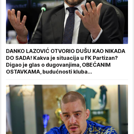
DANKO LAZOVIĆ OTVORIO DUŠU KAO NIKADA
DO SADA! Kakva je situacija u FK Partizan?
Digao je glas o dugovanjima, OBEĆANIM
OSTAVKAMA, budućnosti kluba...