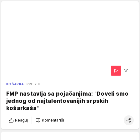
KOŠARKA
PRE 2 H
FMP nastavlja sa pojačanjima: "Doveli smo
jednog od najtalentovanijih srpskih
košarkaša"
Reaguj
Komentariši