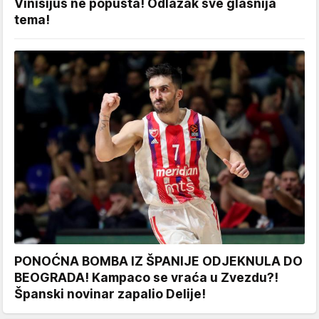
Vinisijus ne popušta! Odlazak sve glasnija
tema!
PONOĆNA BOMBA IZ ŠPANIJE ODJEKNULA DO
BEOGRADA! Kampaco se vraća u Zvezdu?!
Španski novinar zapalio Delije!