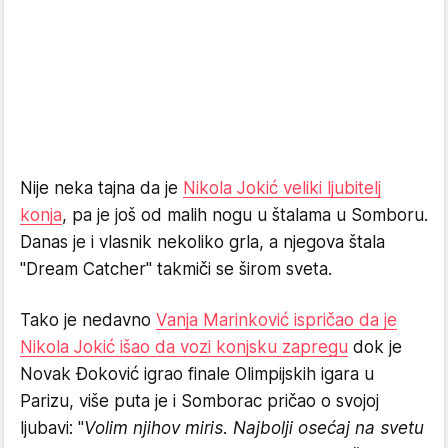
Nije neka tajna da je
Nikola Jokić veliki ljubitelj
konja
, pa je još od malih nogu u štalama u Somboru.
Danas je i vlasnik nekoliko grla, a njegova štala
"Dream Catcher" takmiči se širom sveta.
Tako je nedavno
Vanja Marinković ispričao da je
Nikola Jokić išao da vozi konjsku zapregu
dok je
Novak Đoković igrao finale Olimpijskih igara u
Parizu, više puta je i Somborac pričao o svojoj
ljubavi: "
Volim njihov miris. Najbolji osećaj na svetu