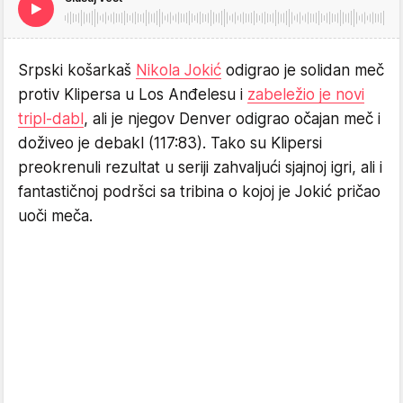
Srpski košarkaš
Nikola Jokić
odigrao je solidan meč
protiv Klipersa u Los Anđelesu i
zabeležio je novi
tripl-dabl
, ali je njegov Denver odigrao očajan meč i
doživeo je debakl (117:83). Tako su Klipersi
preokrenuli rezultat u seriji zahvaljući sjajnoj igri, ali i
fantastičnoj podršci sa tribina o kojoj je Jokić pričao
uoči meča.