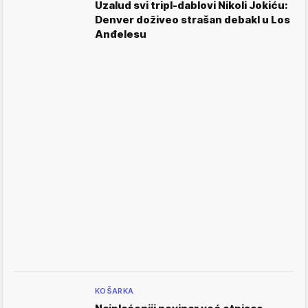
Uzalud svi tripl-dablovi Nikoli Jokiću:
Denver doživeo strašan debakl u Los
Anđelesu
KOŠARKA