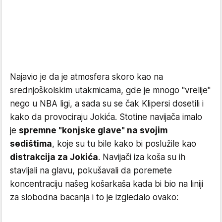
Najavio je da je atmosfera skoro kao na
srednjoškolskim utakmicama, gde je mnogo "vrelije"
nego u NBA ligi, a sada su se čak Klipersi dosetili i
kako da provociraju Jokića. Stotine navijača imalo
je
spremne "konjske glave" na svojim
sedištima
, koje su tu bile kako bi poslužile kao
distrakcija za Jokića
. Navijači iza koša su ih
stavljali na glavu, pokušavali da poremete
koncentraciju našeg košarkaša kada bi bio na liniji
za slobodna bacanja i to je izgledalo ovako: