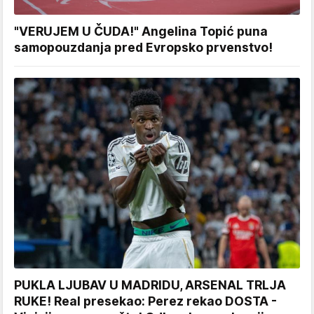
"VERUJEM U ČUDA!" Angelina Topić puna
samopouzdanja pred Evropsko prvenstvo!
PUKLA LJUBAV U MADRIDU, ARSENAL TRLJA
RUKE! Real presekao: Perez rekao DOSTA -