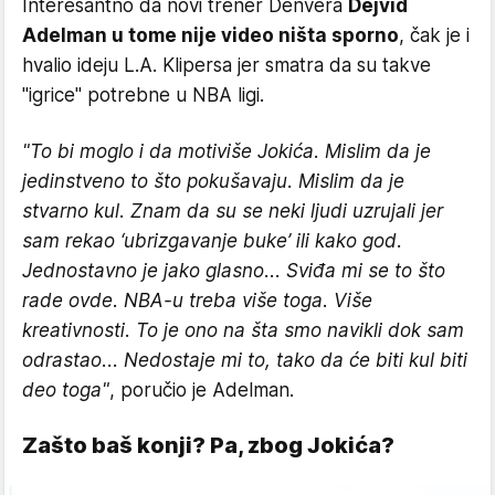
Interesantno da novi trener Denvera
Dejvid
Adelman u tome nije video ništa sporno
, čak je i
hvalio ideju L.A. Klipersa jer smatra da su takve
"igrice" potrebne u NBA ligi.
"To bi moglo i da motiviše Jokića. Mislim da je
jedinstveno to što pokušavaju. Mislim da je
stvarno kul. Znam da su se neki ljudi uzrujali jer
sam rekao ‘ubrizgavanje buke’ ili kako god.
Jednostavno je jako glasno... Sviđa mi se to što
rade ovde. NBA-u treba više toga. Više
kreativnosti. To je ono na šta smo navikli dok sam
odrastao... Nedostaje mi to, tako da će biti kul biti
deo toga"
, poručio je Adelman.
Zašto baš konji? Pa, zbog Jokića?