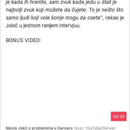
je kada ih hranite, sam zvuk kada jedu u štali je
najbolji zvuk koji možete da čujete. To je nešto što
samo ljudi koji vole konje mogu da osete"
, rekao je
Jokić u jednom ranijem intervjuu.
BONUS VIDEO:
00:23
Nikola Jokić o problemima u Denveru
Izvor: YouTube/Denver