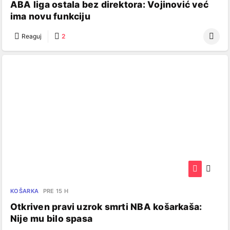
ABA liga ostala bez direktora: Vojinović već
ima novu funkciju
Reaguj
2
KOŠARKA
PRE 15 H
Otkriven pravi uzrok smrti NBA košarkaša:
Nije mu bilo spasa