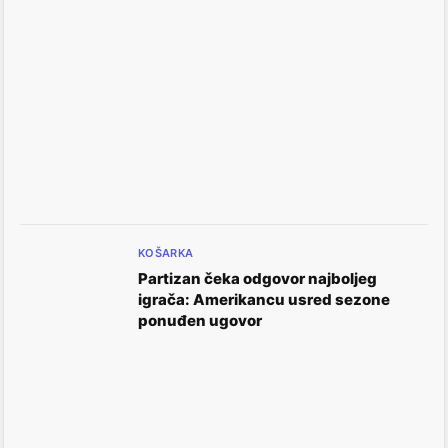
KOŠARKA
Partizan čeka odgovor najboljeg
igrača: Amerikancu usred sezone
ponuđen ugovor