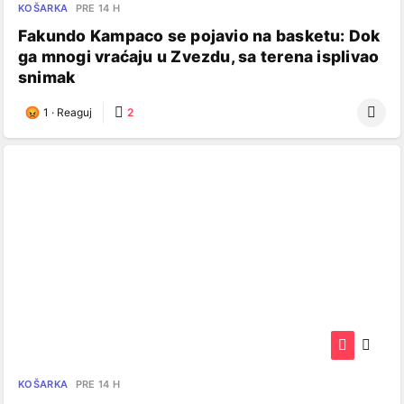
KOŠARKA
PRE 14 H
Fakundo Kampaco se pojavio na basketu: Dok
ga mnogi vraćaju u Zvezdu, sa terena isplivao
snimak
1
·
Reaguj
2
KOŠARKA
PRE 14 H