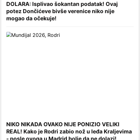
DOLARA: Isplivao šokantan podatak! Ovaj
potez Dončićeve bivše verenice niko nije
mogao da očekuje!
NIKO NIKADA OVAKO NIJE PONIZIO VELIKI
REAL! Kako je Rodri zabio nož u leđa Kraljevima
- posle ovoga u Madrid bolje da ne dolazi!