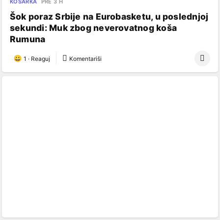
KOŠARKA
PRE 3 H
Šok poraz Srbije na Eurobasketu, u poslednjoj
sekundi: Muk zbog neverovatnog koša
Rumuna
1
·
Reaguj
Komentariši