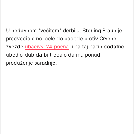
U nedavnom "večitom" derbiju, Sterling Braun je
predvodio crno-bele do pobede protiv Crvene
zvezde
ubacivši 24 poena
i na taj način dodatno
ubedio klub da bi trebalo da mu ponudi
produženje saradnje.