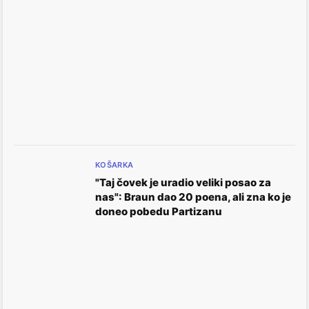
KOŠARKA
"Taj čovek je uradio veliki posao za
nas": Braun dao 20 poena, ali zna ko je
doneo pobedu Partizanu