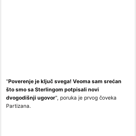
"
Poverenje je ključ svega! Veoma sam srećan
što smo sa Sterlingom potpisali novi
dvogodišnji ugovor
", poruka je prvog čoveka
Partizana.