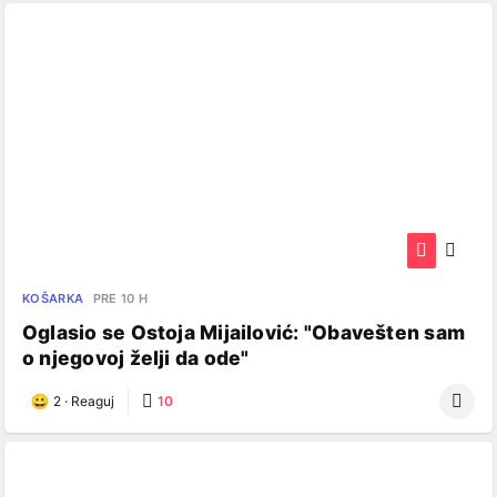
KOŠARKA
PRE 10 H
Oglasio se Ostoja Mijailović: "Obavešten sam
o njegovoj želji da ode"
2
·
Reaguj
10