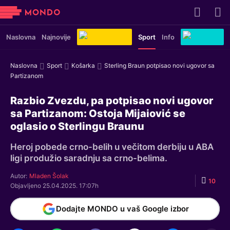
Naslovna
Najnovije
Sport
Info
Naslovna
Sport
Košarka
Sterling Braun potpisao novi ugovor sa
Partizanom
Razbio Zvezdu, pa potpisao novi ugovor
sa Partizanom: Ostoja Mijaiović se
oglasio o Sterlingu Braunu
Heroj pobede crno-belih u večitom derbiju u ABA
ligi produžio saradnju sa crno-belima.
Autor:
Mladen Šolak
10
Objavljeno 25.04.2025. 17:07h
Dodajte MONDO u vaš Google izbor