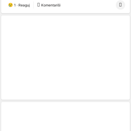
1
·
Reaguj
Komentariši