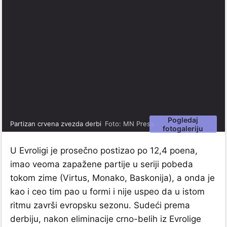
Pogledaj
Partizan crvena zvezda derbi
Foto: MN Press
fotogaleriju
U Evroligi je prosečno postizao po 12,4 poena,
imao veoma zapažene partije u seriji pobeda
tokom zime (Virtus, Monako, Baskonija), a onda je
kao i ceo tim pao u formi i nije uspeo da u istom
ritmu završi evropsku sezonu. Sudeći prema
derbiju, nakon eliminacije crno-belih iz Evrolige