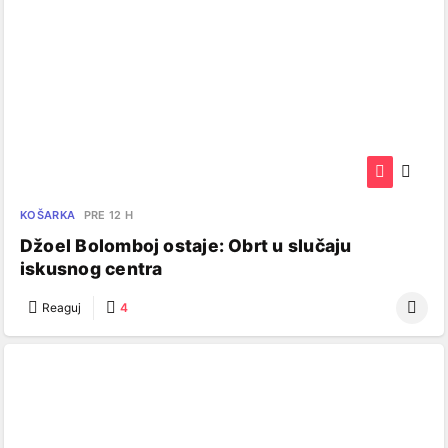
KOŠARKA
PRE 12 H
Džoel Bolomboj ostaje: Obrt u slučaju
iskusnog centra
Reaguj
4