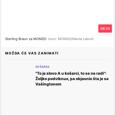
05:25
Sterling Braun za MONDO
Izvor: MONDO/Nikola Lalović
MOŽDA ĆE VAS ZANIMATI
KOŠARKA
"To je slovo A u košarci, to se ne radi":
Željko podviknuo, pa objasnio šta je sa
Vašingtonom