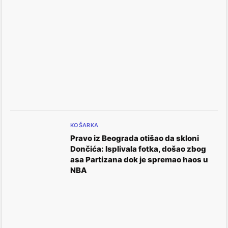
KOŠARKA
Pravo iz Beograda otišao da skloni
Dončića: Isplivala fotka, došao zbog
asa Partizana dok je spremao haos u
NBA