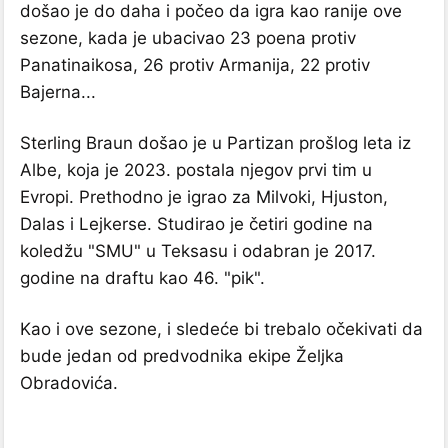
došao je do daha i počeo da igra kao ranije ove
sezone, kada je ubacivao 23 poena protiv
Panatinaikosa, 26 protiv Armanija, 22 protiv
Bajerna...
Sterling Braun došao je u Partizan prošlog leta iz
Albe, koja je 2023. postala njegov prvi tim u
Evropi. Prethodno je igrao za Milvoki, Hjuston,
Dalas i Lejkerse. Studirao je četiri godine na
koledžu "SMU" u Teksasu i odabran je 2017.
godine na draftu kao 46. "pik".
Kao i ove sezone, i sledeće bi trebalo očekivati da
bude jedan od predvodnika ekipe Željka
Obradovića.