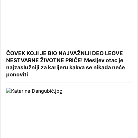
ČOVEK KOJI JE BIO NAJVAŽNIJI DEO LEOVE
NESTVARNE ŽIVOTNE PRIČE! Mesijev otac je
najzaslužniji za karijeru kakva se nikada neće
ponoviti