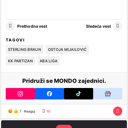
Prethodna vest
Sledeća vest
TAGOVI
STERLING BRAUN
OSTOJA MIJAILOVIĆ
KK PARTIZAN
ABA LIGA
Pridruži se MONDO zajednici.
7
·
Reaguj
10