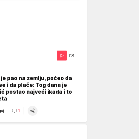
je pao na zemlju, počeo da
se i da plače: Tog dana je
ć postao najveći ikada i to
eta
uj
1