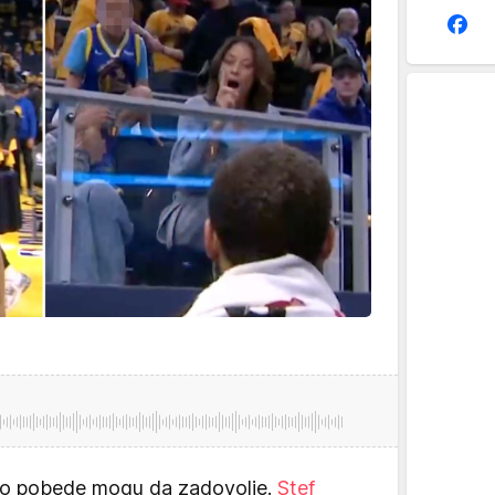
amo pobede mogu da zadovolje.
Stef