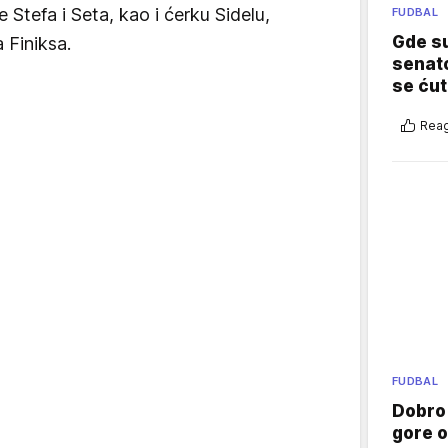
 Stefa i Seta, kao i ćerku Sidelu,
FUDBAL
Gde su
 Finiksa.
senato
se ćut
Reag
FUDBAL
Dobro
gore 