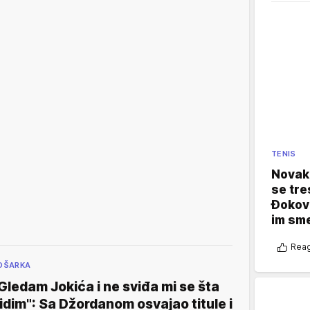
TENIS
Novak 
se tre
Đokovi
im sm
Reag
OŠARKA
Gledam Jokića i ne sviđa mi se šta
idim": Sa Džordanom osvajao titule i