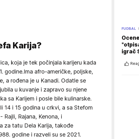
FUDBAL
Ocene 
efa Karija?
"otpis
igrač 
ca, koja je tek počinjala karijeru kada
Reag
1. godine.Ima afro-američke, poljske,
e, a rođena je u Kanadi. Odatle se
ljubila u kuvanje i zapravo su njene
aka sa Karijem i posle bile kulinarske.
i 14 i 15 godina u crkvi, a sa Stefom
 Rajli, Rajana, Kenona, i
 za tatu Dela Karija, takođe
8. godine i razveli su se 2021.