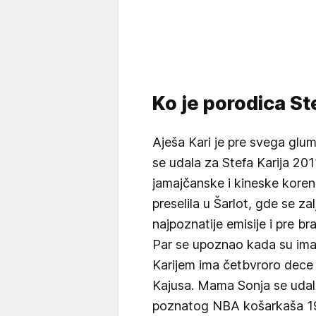
Ko je porodica St
Aješa Kari je pre svega glumi
se udala za Stefa Karija 201
jamajčanske i kineske koren
preselila u Šarlot, gde se za
najpoznatije emisije i pre br
Par se upoznao kada su imal
Karijem ima četbvroro dece -
Kajusa. Mama Sonja se udala
poznatog NBA košarkaša 198