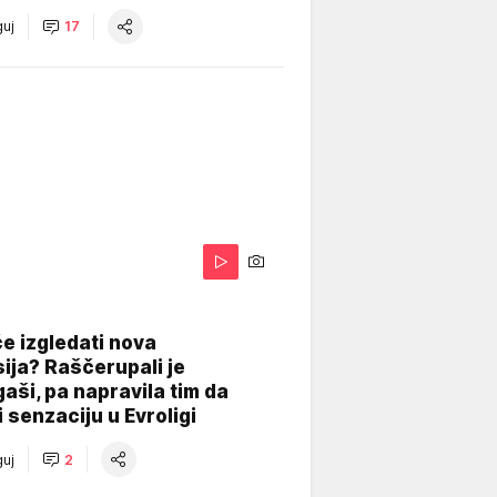
uj
17
A
e izgledati nova
ija? Raščerupali je
gaši, pa napravila tim da
 senzaciju u Evroligi
uj
2