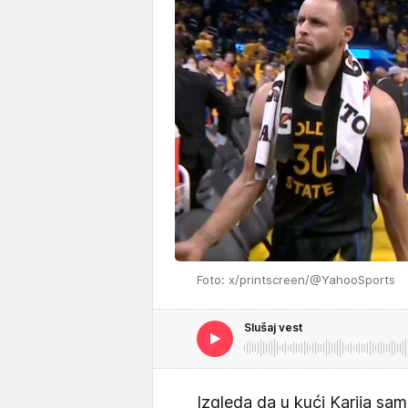
Foto: x/printscreen/@YahooSports
Slušaj vest
Izgleda da u kući Karija s