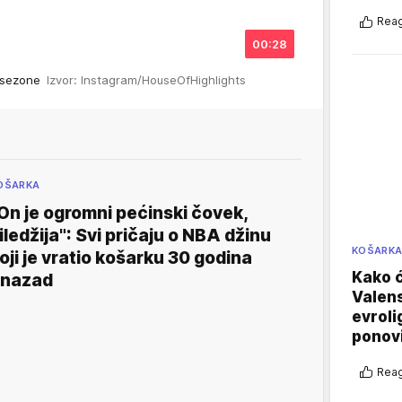
Reag
00:28
A sezone
Izvor: Instagram/HouseOfHighlights
OŠARKA
On je ogromni pećinski čovek,
iledžija": Svi pričaju o NBA džinu
KOŠARK
oji je vratio košarku 30 godina
Kako ć
nazad
Valens
evroli
ponovi
Reag