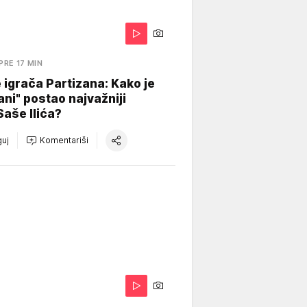
PRE 17 MIN
igrača Partizana: Kako je
ani" postao najvažniji
Saše Ilića?
uj
Komentariši