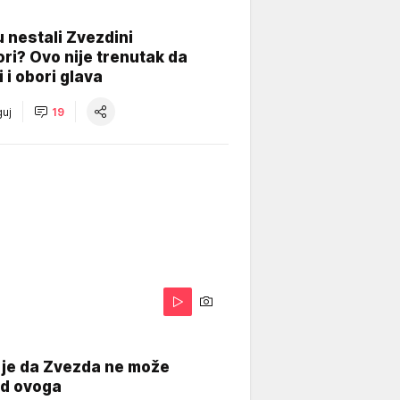
 nestali Zvezdini
ri? Ovo nije trenutak da
i i obori glava
uj
19
 je da Zvezda ne može
od ovoga