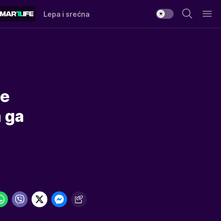
Lepa i srećna
le
 ga