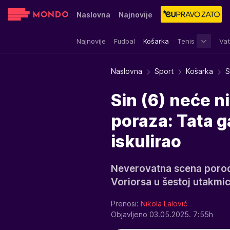
Naslovna
Najnovije
Najnovije
Fudbal
Košarka
Tenis
Vat
Sensa
Stvar ukusa
Yumama
Naslovna
Sport
Košarka
S
Sin (6) neće n
poraza: Tata 
iskulirao
Neverovatna scena porodi
Voriorsa u šestoj utakmici
Prenosi:
Nikola Lalović
Objavljeno 03.05.2025. 7:55h