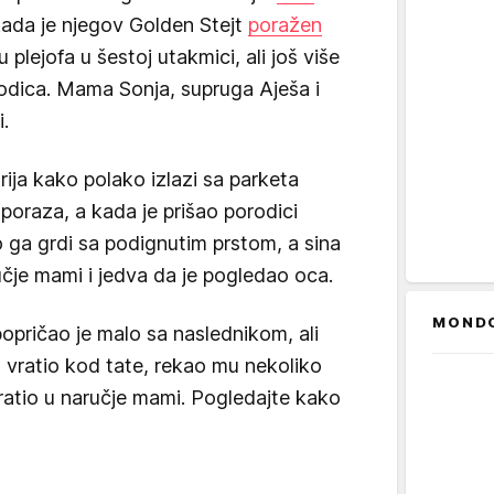
kada je njegov Golden Stejt
poražen
 plejofa u šestoj utakmici, ali još više
rodica. Mama Sonja, supruga Aješa i
i.
ija kako polako izlazi sa parketa
poraza, a kada je prišao porodici
ga grdi sa podignutim prstom, a sina
čje mami i jedva da je pogledao oca.
MOND
popričao je malo sa naslednikom, ali
d vratio kod tate, rekao mu nekoliko
vratio u naručje mami. Pogledajte kako