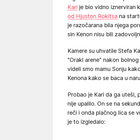
Kari
je bio vidno iznerviran 
od Hjuston Rokitsa
na startu
je razočarana bila njega po
sin Kenon nisu bili zadovoljn
Kamere su uhvatile Stefa Kar
"Orakl arene" nakon bolnog 
videli smo mamu Sonju kako 
Kenona kako se baca u naru
Probao je Kari da ga uteši, 
nije upalilo. On se na sekun
reči i onda plačnog lica se 
je to izgledalo: