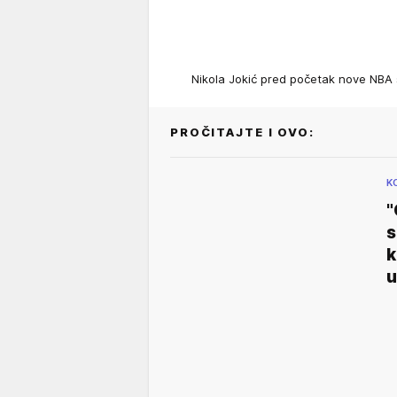
Nikola Jokić pred početak nove NB
PROČITAJTE I OVO:
K
"
s
k
u