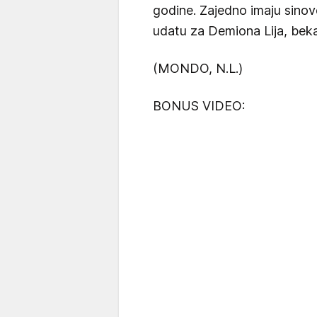
godine. Zajedno imaju sinove
udatu za Demiona Lija, beka
(MONDO, N.L.)
BONUS VIDEO: