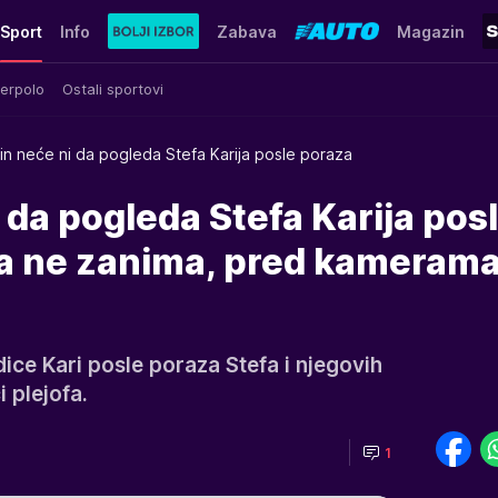
Sport
Info
Zabava
Magazin
erpolo
Ostali sportovi
in neće ni da pogleda Stefa Karija posle poraza
i da pogleda Stefa Karija pos
ga ne zanima, pred kamerama
ce Kari posle poraza Stefa i njegovih
 plejofa.
1