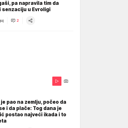
gaši, pa napravila tim da
 senzaciju u Evroligi
uj
2
je pao na zemlju, počeo da
se i da plače: Tog dana je
ć postao najveći ikada i to
eta