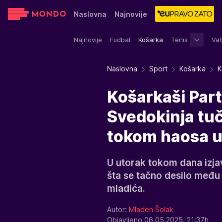
Naslovna
Najnovije
Najnovije
Fudbal
Košarka
Tenis
Vat
Sensa
Stvar ukusa
Yumama
Naslovna
Sport
Košarka
K
Košarkaši Parti
Svedokinja tuč
tokom haosa u
U utorak tokom dana izjave
šta se tačno desilo međ
mladića.
Autor:
Mladen Šolak
Objavljeno 06.05.2025. 21:37h