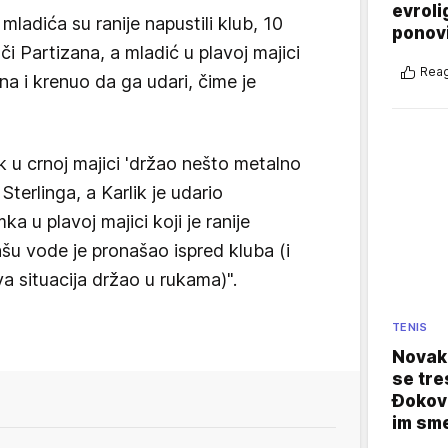
evroli
mladića su ranije napustili klub, 10
ponovi
ači Partizana, a mladić u plavoj majici
Reag
na i krenuo da ga udari, čime je
k u crnoj majici 'držao nešto metalno
Sterlinga, a Karlik je udario
 u plavoj majici koji je ranije
šu vode je pronašao ispred kluba (i
a situacija držao u rukama)".
TENIS
Novak 
se tre
Đokovi
im sm