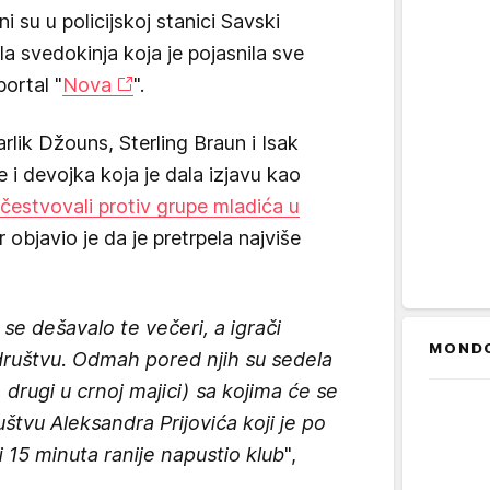
 su u policijskoj stanici Savski
ala svedokinja koja je pojasnila sve
portal "
Nova
".
Karlik Džouns, Sterling Braun i Isak
je i devojka koja je dala izjavu kao
učestvovali protiv grupe mladića u
vor objavio je da je pretrpela najviše
 se dešavalo te večeri, a igrači
MOND
 društvu. Odmah pored njih su sedela
drugi u crnoj majici) sa kojima će se
ruštvu Aleksandra Prijovića koji je po
li 15 minuta ranije napustio klub
",