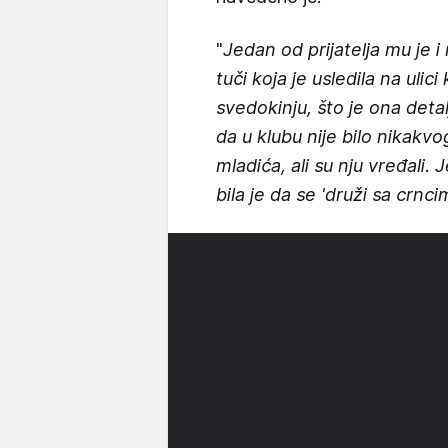
"
Jedan od prijatelja mu je i 
tuči koja je usledila na uli
svedokinju, što je ona detalj
da u klubu nije bilo nikakv
mladića, ali su nju vređali. 
bila je da se 'druži sa crnci