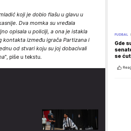
mladić koji je dobio flašu u glavu u
ci kasnije. Dva momka su vređala
no opisala u policiji, a ona je istakla
FUDBAL
og kontakta između igrača Partizana i
Gde su
Jednu od stvari koju su joj dobacivali
senato
se ćut
ma
", piše u tekstu.
Reag