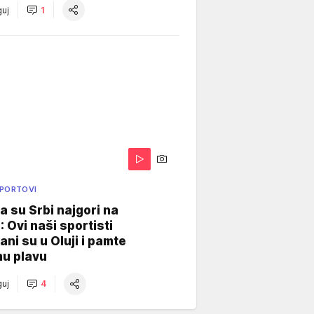
uj
1
SPORTOVI
a su Srbi najgori na
: Ovi naši sportisti
ani su u Oluji i pamte
u plavu
uj
4