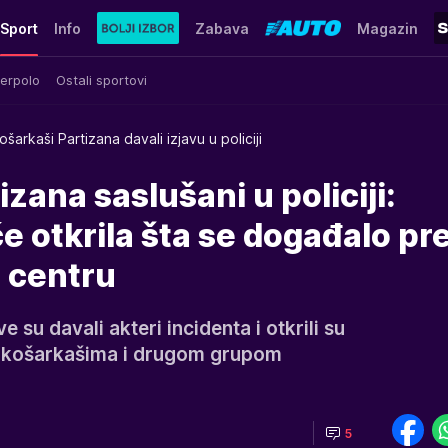
Sport
Info
Zabava
Magazin
erpolo
Ostali sportovi
ošarkaši Partizana davali izjavu u policiji
zana saslušani u policiji:
e otkrila šta se događalo pre
 centru
 su davali akteri incidenta i otkrili su
u košarkašima i drugom grupom
5