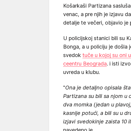
Košarkaši Partizana saslušani
venac, a pre njih je izjavu d
detalje te večeri, objavio je 
U policijskoj stanici bili su 
Bonga, a u policiju je došla 
svedok
tuče u kojoj su oni 
ceentru Beograda
. i isti iz
uvreda u klubu.
"
Ona je detaljno opisala šta
Partizana su bili sa njom u
dva momka (jedan u plavoj, 
kasnije potući, a bili su u d
izjavi svedokinje zaista 10 i
navedeno je.