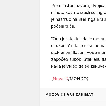
Prema istom izvoru, dvojica 
minuta kasnije izašli su i igr
je nasrnuo na Sterlinga Brau
počela tuča.
"Ona je istakla i da je moma
u rukama' i da je nasrnuo na 
staklenom flašom vode momka
započeo sukob. Staklenu fla
kada je video da se zakuvav
(
Nova
/MONDO)
MOŽDA ĆE VAS ZANIMATI