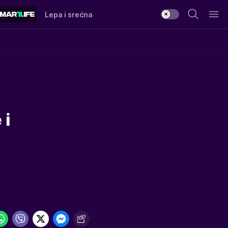
Lepa i srećna
 i