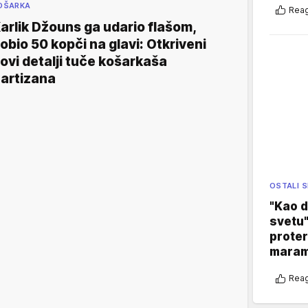
OŠARKA
Reag
arlik Džouns ga udario flašom,
obio 50 kopči na glavi: Otkriveni
ovi detalji tuče košarkaša
artizana
OSTALI 
"Kao d
svetu"
proter
maram
Reag