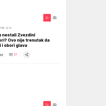
PRE 12 H
 nestali Zvezdini
ri? Ovo nije trenutak da
i i obori glava
uj
17