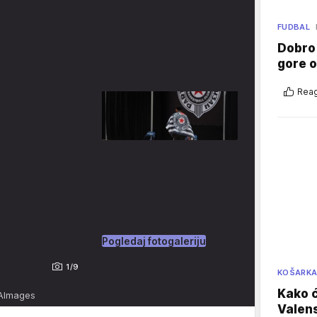
FUDBAL
Dobro
gore 
Reag
Pogledaj fotogaleriju
1/9
KOŠARK
Kako ć
TAImages
Valens