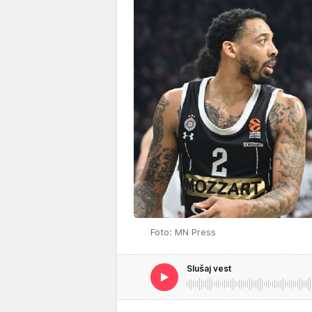
Foto: MN Press
Slušaj vest