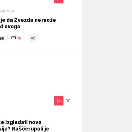
PRE 13 H
 je da Zvezda ne može
od ovoga
uj
16
A
e izgledati nova
ija? Raščerupali je