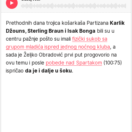
Prethodnih dana trojica košarkaša Partizana
Karlik
Džouns, Sterling Braun i Isak Bonga
bili su u
centru pažnje pošto su imali
fizički sukob sa
grupom mladića ispred jednog noćnog kluba
, a
sada je Željko Obradović prvi put progovorio na
ovu temu i posle
pobede nad Spartakom
(100:75)
ispričao
da je i dalje u šoku
.