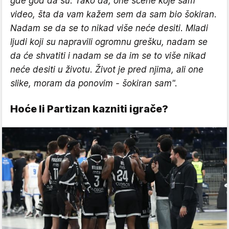
gde god da su. Tako da, one scene koje sam
video, šta da vam kažem sem da sam bio šokiran.
Nadam se da se to nikad više neće desiti. Mladi
ljudi koji su napravili ogromnu grešku, nadam se
da će shvatiti i nadam se da im se to više nikad
neće desiti u životu. Život je pred njima, ali one
slike, moram da ponovim - šokiran sam".
Hoće li Partizan kazniti igrače?