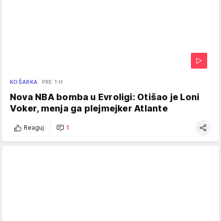
KOŠARKA
PRE 1 H
Nova NBA bomba u Evroligi: Otišao je Loni
Voker, menja ga plejmejker Atlante
Reaguj
1