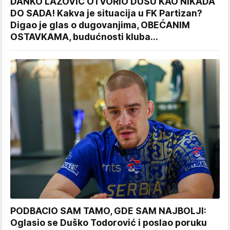
DANKO LAZOVIĆ OTVORIO DUŠU KAO NIKADA
DO SADA! Kakva je situacija u FK Partizan?
Digao je glas o dugovanjima, OBEĆANIM
OSTAVKAMA, budućnosti kluba...
PODBACIO SAM TAMO, GDE SAM NAJBOLJI:
Oglasio se Duško Todorović i poslao poruku