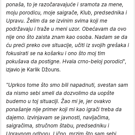
ponaša, to je razočaravajuće i sramota za mene,
moju porodicu, moje saigrače, Klub, predsednika i
Upravu. Želim da se izvinim svima koji me
podržavaju i traže u meni uzor. Obećavam da ovo
nije ono što zaista znam kao osoba. Nadam se da
ću preći preko ove situacije, učiti iz svojih grešaka i
fokusirati se na košarku i ono što moj tim
pokušava da postigne. Hvala crno-beloj porodici
",
izjavio je Karlik Džouns.
"Uprkos tome što smo bili napadnuti, svestan sam
da nismo sebi smeli da dozvolimo da uopšte
budemo u toj situaciji. Žao mi je, jer ovakvo
ponašanje nije primer koji mi kao igrači treba da
dajemo. Izvinjavam se javnosti, navijačima,
saigračima, stručnom štabu, predsedniku i
Upravnom odboru. Lično, mrzim što sam sebi