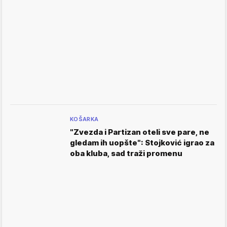
KOŠARKA
"Zvezda i Partizan oteli sve pare, ne
gledam ih uopšte": Stojković igrao za
oba kluba, sad traži promenu