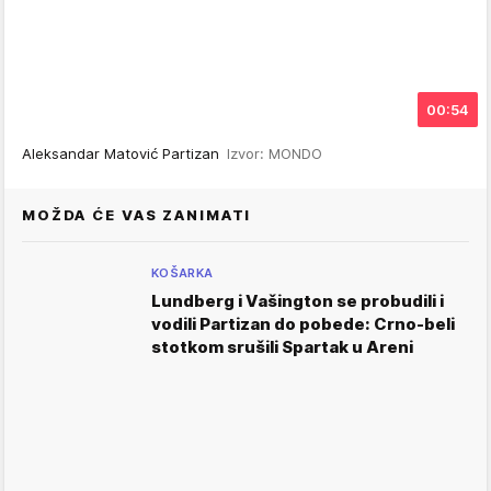
00:54
Aleksandar Matović Partizan
Izvor: MONDO
MOŽDA ĆE VAS ZANIMATI
KOŠARKA
Lundberg i Vašington se probudili i
vodili Partizan do pobede: Crno-beli
stotkom srušili Spartak u Areni