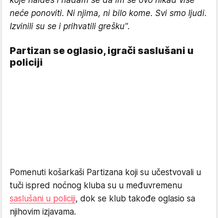
koje naiđeš i nadam se da im se ovo nikad više
neće ponoviti. Ni njima, ni bilo kome. Svi smo ljudi.
Izvinili su se i prihvatili grešku".
Partizan se oglasio, igrači saslušani u
policiji
Pomenuti košarkaši Partizana koji su učestvovali u
tuči ispred noćnog kluba su u međuvremenu
saslušani u policiji
, dok se klub takođe oglasio sa
njihovim izjavama.