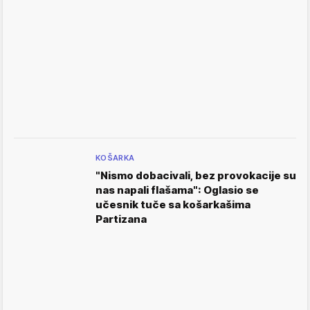
KOŠARKA
"Nismo dobacivali, bez provokacije su
nas napali flašama": Oglasio se
učesnik tuče sa košarkašima
Partizana