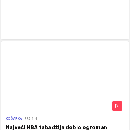
KOŠARKA
PRE 1 H
Najveći NBA tabadžija dobio ogroman