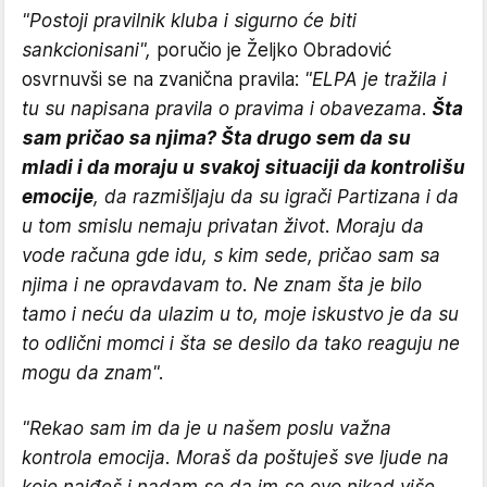
"Postoji pravilnik kluba i sigurno će biti
sankcionisani",
poručio je Željko Obradović
osvrnuvši se na zvanična pravila:
"ELPA je tražila i
tu su napisana pravila o pravima i obavezama.
Šta
sam pričao sa njima? Šta drugo sem da su
mladi i da moraju u svakoj situaciji da kontrolišu
emocije
, da razmišljaju da su igrači Partizana i da
u tom smislu nemaju privatan život. Moraju da
vode računa gde idu, s kim sede, pričao sam sa
njima i ne opravdavam to. Ne znam šta je bilo
tamo i neću da ulazim u to, moje iskustvo je da su
to odlični momci i šta se desilo da tako reaguju ne
mogu da znam".
"Rekao sam im da je u našem poslu važna
kontrola emocija. Moraš da poštuješ sve ljude na