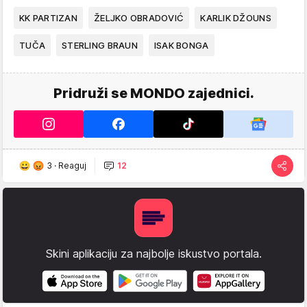
KK PARTIZAN
ŽELJKO OBRADOVIĆ
KARLIK DŽOUNS
TUČA
STERLING BRAUN
ISAK BONGA
Pridruži se MONDO zajednici.
3
·
Reaguj
12
Skini aplikaciju za najbolje iskustvo portala.