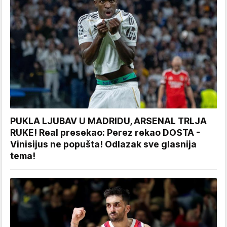
PUKLA LJUBAV U MADRIDU, ARSENAL TRLJA
RUKE! Real presekao: Perez rekao DOSTA -
Vinisijus ne popušta! Odlazak sve glasnija
tema!