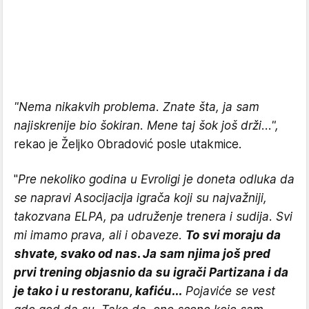
"Nema nikakvih problema. Znate šta, ja sam
najiskrenije bio šokiran. Mene taj šok još drži...",
rekao je Željko Obradović posle utakmice.
"
Pre nekoliko godina u Evroligi je doneta odluka da
se napravi Asocijacija igrača koji su najvažniji,
takozvana ELPA, pa udruženje trenera i sudija. Svi
mi imamo prava, ali i obaveze.
To svi moraju da
shvate, svako od nas. Ja sam njima još pred
prvi trening objasnio da su igrači Partizana i da
je tako i u restoranu, kafiću...
Pojaviće se vest