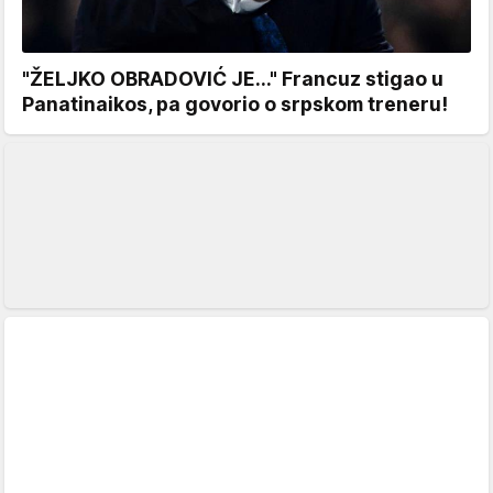
"ŽELJKO OBRADOVIĆ JE..." Francuz stigao u
Panatinaikos, pa govorio o srpskom treneru!