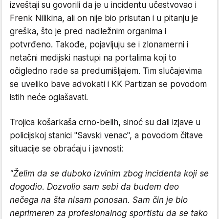
izveštaji su govorili da je u incidentu učestvovao i
Frenk Nilikina, ali on nije bio prisutan i u pitanju je
greška, što je pred nadležnim organima i
potvrđeno. Takođe, pojavljuju se i zlonamerni i
netačni medijski nastupi na portalima koji to
očigledno rade sa predumišljajem. Tim slučajevima
se uveliko bave advokati i KK Partizan se povodom
istih neće oglašavati.
Trojica košarkaša crno-belih, sinoć su dali izjave u
policijskoj stanici "Savski venac", a povodom čitave
situacije se obraćaju i javnosti:
"Želim da se duboko izvinim zbog incidenta koji se
dogodio. Dozvolio sam sebi da budem deo
nečega na šta nisam ponosan. Sam čin je bio
neprimeren za profesionalnog sportistu da se tako