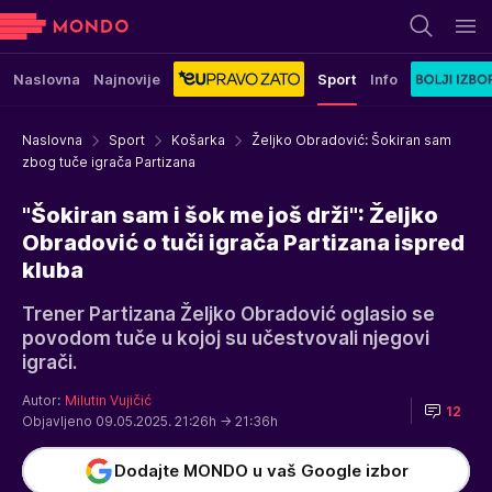
Naslovna
Najnovije
Sport
Info
Naslovna
Sport
Košarka
Željko Obradović: Šokiran sam
zbog tuče igrača Partizana
"Šokiran sam i šok me još drži": Željko
Obradović o tuči igrača Partizana ispred
kluba
Trener Partizana Željko Obradović oglasio se
povodom tuče u kojoj su učestvovali njegovi
igrači.
Autor:
Milutin Vujičić
12
Objavljeno 09.05.2025. 21:26h
→ 21:36h
Dodajte MONDO u vaš Google izbor