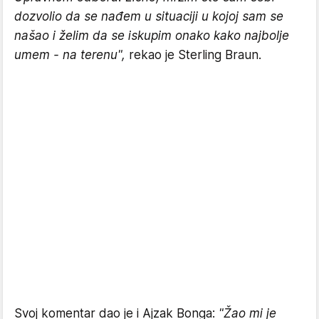
dozvolio da se nađem u situaciji u kojoj sam se
našao i želim da se iskupim onako kako najbolje
umem - na terenu",
rekao je Sterling Braun.
Svoj komentar dao je i Ajzak Bonga:
"Žao mi je