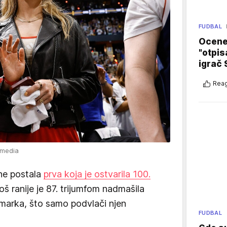
FUDBAL
Ocene 
"otpis
igrač 
Reag
imedia
ine postala
prva koja je ostvarila 100.
Još ranije je 87. trijumfom nadmašila
arka, što samo podvlači njen
FUDBAL