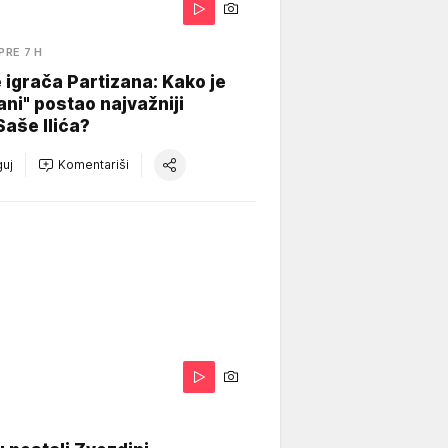
PRE 7 H
igrača Partizana: Kako je
ani" postao najvažniji
Saše Ilića?
uj
Komentariši