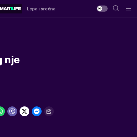
Lepa i srećna
g nje