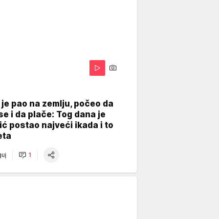
je pao na zemlju, počeo da
se i da plače: Tog dana je
ć postao najveći ikada i to
eta
uj
1