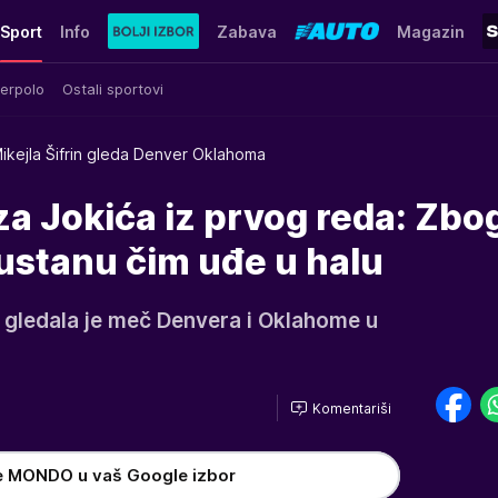
Sport
Info
Zabava
Magazin
erpolo
Ostali sportovi
ikejla Šifrin gleda Denver Oklahoma
 za Jokića iz prvog reda: Zbo
ustanu čim uđe u halu
n gledala je meč Denvera i Oklahome u
Komentariši
e MONDO u vaš Google izbor