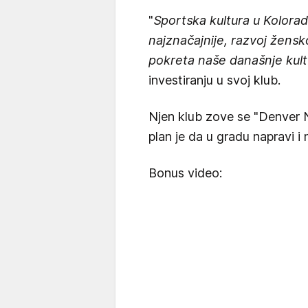
"
Sportska kultura u Koloradu
najznačajnije, razvoj žensko
pokreta naše današnje kul
investiranju u svoj klub.
Njen klub zove se "Denver 
plan je da u gradu napravi i 
Bonus video: