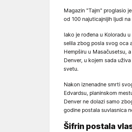
Magazin "Tajm" proglasio je
od 100 najuticajnijih ljudi na
Iako je rođena u Koloradu u
selila zbog posla svog oca a
Hempširu u Masačusetsu, a p
Denver, u kojem sada uživa 
svetu.
Nakon iznenadne smrti svog
Edvardsu, planinskom mestu 
Denver ne dolazi samo zbog 
godine postala suvlasnica 
Šifrin postala vl