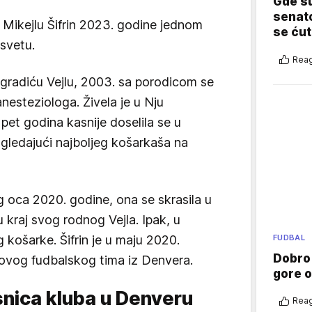
Gde su
senato
 Mikejlu Šifrin 2023. godine jednom
se ćut
 svetu.
Reag
 gradiću Vejlu, 2003. sa porodicom se
nesteziologa. Živela je u Nju
et godina kasnije doselila se u
gledajući najboljeg košarkaša na
 oca 2020. godine, ona se skrasila u
kraj svog rodnog Vejla. Ipak, u
košarke. Šifrin je u maju 2020.
FUDBAL
Dobro
novog fudbalskog tima iz Denvera.
gore 
asnica kluba u Denveru
Reag