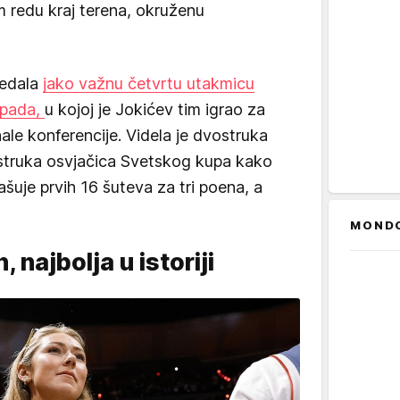
om redu kraj terena, okruženu
ledala
jako važnu četvrtu utakmicu
Zapada,
u kojoj je Jokićev tim igrao za
ale konferencije. Videla je dvostruka
ostruka osvjačica Svetskog kupa kako
ašuje prvih 16 šuteva za tri poena, a
MOND
, najbolja u istoriji