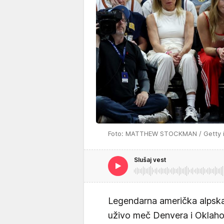
Foto: MATTHEW STOCKMAN / Getty i
Slušaj vest
Legendarna američka alpska
uživo meč Denvera i Oklah