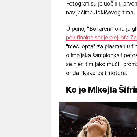
Fotografi su je uočili u prv
navijačima Jokićevog tima.
U punoj "Bol areni" ona je g
polufinalne serije plej-ofa 
"meč lopte" za plasman u fin
olimpijska šampionka i pet
se njen tim jako muči i prom
onda i kako pali motore.
Ko je Mikejla Šifrin