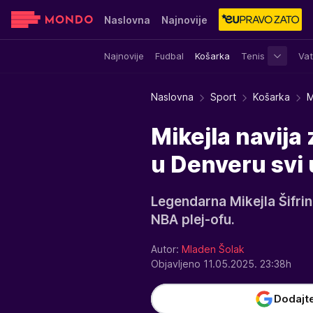
Naslovna
Najnovije
Najnovije
Fudbal
Košarka
Tenis
Vat
Sensa
Stvar ukusa
Yumama
Naslovna
Sport
Košarka
M
Mikejla navija
u Denveru svi 
Legendarna Mikejla Šifri
NBA plej-ofu.
Autor:
Mladen Šolak
Objavljeno 11.05.2025. 23:38h
Dodajt