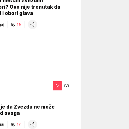
 nestali Zvezdini
ri? Ovo nije trenutak da
i i obori glava
uj
19
 je da Zvezda ne može
od ovoga
uj
17