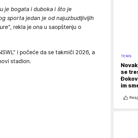
 je bogata i duboka i što je
g sporta jedan je od najuzbudljivijih
ture
", rekla je ona u saopštenju o
NSWL" i počeće da se takmiči 2026, a
TENIS
novi stadion.
Novak 
se tre
Đokovi
im sm
Reag