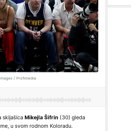
mages / Profimedia
 skijašica
Mikejla Šifrin
(30) gleda
ome, u svom rodnom Koloradu.