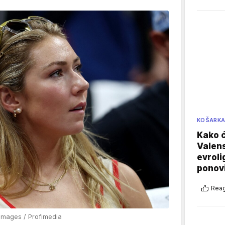
KOŠARK
Kako ć
Valens
evroli
ponovi
Reag
mages / Profimedia