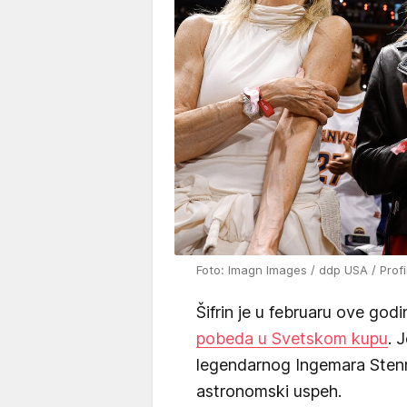
Foto: Imagn Images / ddp USA / Prof
Šifrin je u februaru ove god
pobeda u Svetskom kupu
. 
legendarnog Ingemara Stenm
astronomski uspeh.