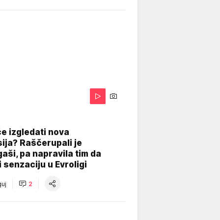
A
e izgledati nova
ija? Raščerupali je
gaši, pa napravila tim da
 senzaciju u Evroligi
uj
2