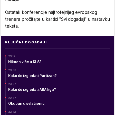
Ostatak konferencije najtrofejnijeg evropskog
trenera pročitajte u kartici "Svi događaji" u nastavku
teksta.
KLJUČNI DOGAĐAJI
23:12
Nikada više u KLS?
23:08
Kako će izgledati Partizan?
23:07
Kako će izgledati ABA liga?
22:57
Okupan u svlačionici!
22:42