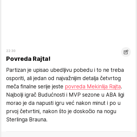
22:30
Povreda Rajta!
Partizan je upisao ubedljivu pobedu i to ne treba
osporiti, ali jedan od najvažnijim detalja četvrtog
meča finalne serije jeste
povreda Mekinlija Rajta
.
Najbolji igrač Budućnosti i MVP sezone u ABA ligi
morao je da napusti igru već nakon minut i po u
prvoj četvrtini, nakon što je doskočio na nogu
Sterlinga Brauna.