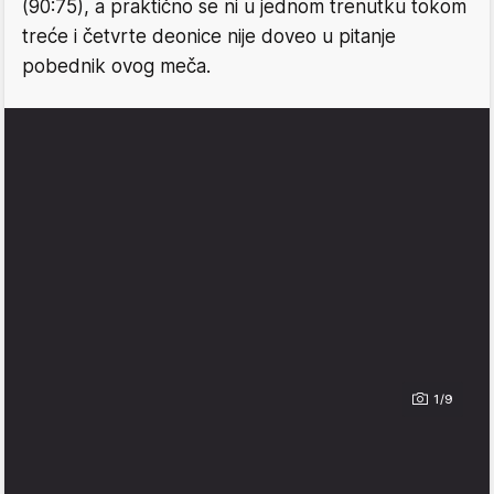
(90:75), a praktično se ni u jednom trenutku tokom
treće i četvrte deonice nije doveo u pitanje
pobednik ovog meča.
1/9