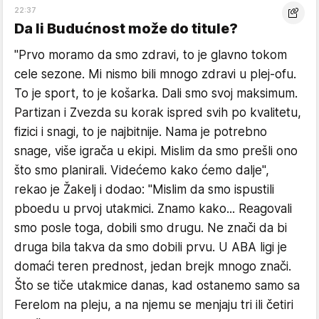
22:37
Da li Budućnost može do titule?
"Prvo moramo da smo zdravi, to je glavno tokom
cele sezone. Mi nismo bili mnogo zdravi u plej-ofu.
To je sport, to je košarka. Dali smo svoj maksimum.
Partizan i Zvezda su korak ispred svih po kvalitetu,
fizici i snagi, to je najbitnije. Nama je potrebno
snage, više igrača u ekipi. Mislim da smo prešli ono
što smo planirali. Videćemo kako ćemo dalje",
rekao je Žakelj i dodao: "Mislim da smo ispustili
pboedu u prvoj utakmici. Znamo kako... Reagovali
smo posle toga, dobili smo drugu. Ne znači da bi
druga bila takva da smo dobili prvu. U ABA ligi je
domaći teren prednost, jedan brejk mnogo znači.
Što se tiče utakmice danas, kad ostanemo samo sa
Ferelom na pleju, a na njemu se menjaju tri ili četiri