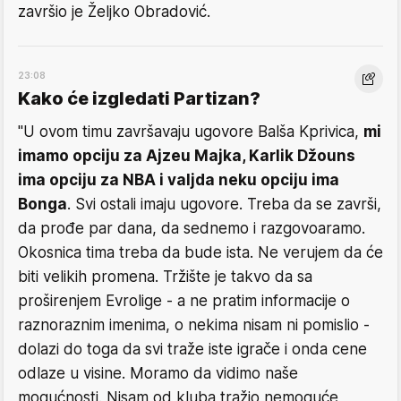
završio je Željko Obradović.
23:08
Kako će izgledati Partizan?
"U ovom timu završavaju ugovore Balša Kprivica,
mi
imamo opciju za Ajzeu Majka, Karlik Džouns
ima opciju za NBA i valjda neku opciju ima
Bonga
. Svi ostali imaju ugovore. Treba da se završi,
da prođe par dana, da sednemo i razgovoaramo.
Okosnica tima treba da bude ista. Ne verujem da će
biti velikih promena. Tržište je takvo da sa
proširenjem Evrolige - a ne pratim informacije o
raznoraznim imenima, o nekima nisam ni pomislio -
dolazi do toga da svi traže iste igrače i onda cene
odlaze u visine. Moramo da vidimo naše
mogućnosti. Nisam od kluba tražio nemoguće