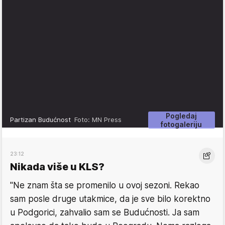
Pogledaj
Partizan Budućnost
Foto: MN Press
fotogaleriju
23:12
Nikada više u KLS?
"Ne znam šta se promenilo u ovoj sezoni. Rekao
sam posle druge utakmice, da je sve bilo korektno
u Podgorici, zahvalio sam se Budućnosti. Ja sam