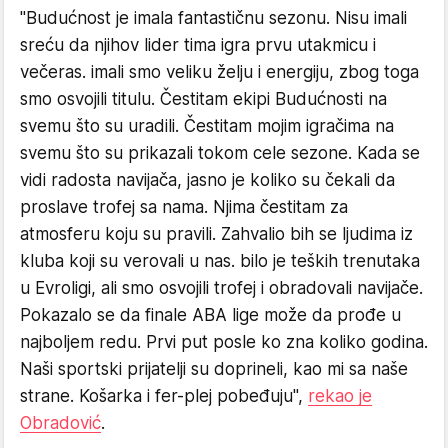
"Budućnost je imala fantastičnu sezonu. Nisu imali
sreću da njihov lider tima igra prvu utakmicu i
večeras. imali smo veliku želju i energiju, zbog toga
smo osvojili titulu. Čestitam ekipi Budućnosti na
svemu što su uradili. Čestitam mojim igračima na
svemu što su prikazali tokom cele sezone. Kada se
vidi radosta navijača, jasno je koliko su čekali da
proslave trofej sa nama. Njima čestitam za
atmosferu koju su pravili. Zahvalio bih se ljudima iz
kluba koji su verovali u nas. bilo je teških trenutaka
u Evroligi, ali smo osvojili trofej i obradovali navijače.
Pokazalo se da finale ABA lige može da prođe u
najboljem redu. Prvi put posle ko zna koliko godina.
Naši sportski prijatelji su doprineli, kao mi sa naše
strane. Košarka i fer-plej pobeđuju",
rekao je
Obradović
.