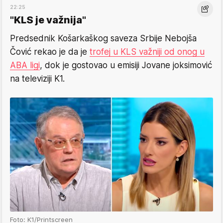
22:25
"KLS je važnija"
Predsednik Košarkaškog saveza Srbije Nebojša
Čović rekao je da je
trofej u KLS važniji od onog u
ABA ligi
, dok je gostovao u emisiji Jovane joksimović
na televiziji K1.
Foto: K1/Printscreen