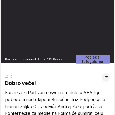
Pogledaj
Partizan Budućnost
Foto: MN Press
fotogaleriju
22:10
Dobro veče!
Košarkaški Partizana osvojili su titulu u ABA ligi
pobedom nad ekipom Budućnosti iz Podgorice, a
treneri Željko Obraodvić i Andrej Žakelj održaće
konfernecije za medije na kojima će sumirati celu