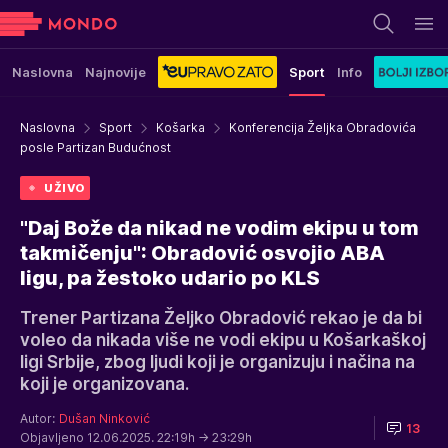
Naslovna
Najnovije
Sport
Info
Naslovna
Sport
Košarka
Konferencija Željka Obradovića
posle Partizan Budućnost
UŽIVO
"Daj Bože da nikad ne vodim ekipu u tom
takmičenju": Obradović osvojio ABA
ligu, pa žestoko udario po KLS
Trener Partizana Željko Obradović rekao je da bi
voleo da nikada više ne vodi ekipu u Košarkaškoj
ligi Srbije, zbog ljudi koji je organizuju i načina na
koji je organizovana.
Autor:
Dušan Ninković
13
Objavljeno 12.06.2025. 22:19h
→ 23:29h