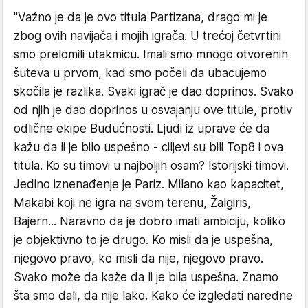
"Važno je da je ovo titula Partizana, drago mi je
zbog ovih navijača i mojih igrača. U trećoj četvrtini
smo prelomili utakmicu. Imali smo mnogo otvorenih
šuteva u prvom, kad smo počeli da ubacujemo
skočila je razlika. Svaki igrač je dao doprinos. Svako
od njih je dao doprinos u osvajanju ove titule, protiv
odlične ekipe Budućnosti. Ljudi iz uprave će da
kažu da li je bilo uspešno - ciljevi su bili Top8 i ova
titula. Ko su timovi u najboljih osam? Istorijski timovi.
Jedino iznenađenje je Pariz. Milano kao kapacitet,
Makabi koji ne igra na svom terenu, Žalgiris,
Bajern... Naravno da je dobro imati ambiciju, koliko
je objektivno to je drugo. Ko misli da je uspešna,
njegovo pravo, ko misli da nije, njegovo pravo.
Svako može da kaže da li je bila uspešna. Znamo
šta smo dali, da nije lako. Kako će izgledati naredne