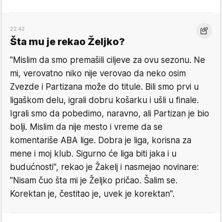
22:42
Šta mu je rekao Željko?
"Mislim da smo premašili ciljeve za ovu sezonu. Ne
mi, verovatno niko nije verovao da neko osim
Zvezde i Partizana može do titule. Bili smo prvi u
ligaškom delu, igrali dobru košarku i ušli u finale.
Igrali smo da pobedimo, naravno, ali Partizan je bio
bolji. Mislim da nije mesto i vreme da se
komentariše ABA lige. Dobra je liga, korisna za
mene i moj klub. Sigurno će liga biti jaka i u
budućnosti", rekao je Žakelj i nasmejao novinare:
"Nisam čuo šta mi je Željko pričao. Šalim se.
Korektan je, čestitao je, uvek je korektan".