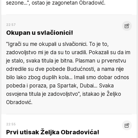
sezone...", ostao je zagonetan Obradović.
22:57
Okupan u svlačionici!
"Igrači su me okupali u slvačionici. To je to,
zadovoljstvo mi je da su to uradili. Pokazali su da im
je stalo, svaka titula je bitna. Plasman u prvenstvu
odredile su dve pobede Budućnosti, a nama nije
bilo lako zbog duplih kola... Imali smo dobar odnos
pobeda i poraza, pa Spartak, Dubai... Svaka
osvojena titula je zadovoljstvo", istakao je Željko
Obradović.
22:55
Prvi utisak Željka Obradovića!