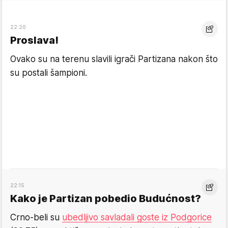
22:20
Proslava!
Ovako su na terenu slavili igrači Partizana nakon što
su postali šampioni.
22:15
Kako je Partizan pobedio Budućnost?
Crno-beli su
ubedljivo savladali goste iz Podgorice