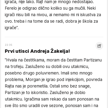
igrača, nije lako. Rajt nam je mnogo nedostajao.
Ferelo je odigrao dlično koliko su ga mučili. Neki
igrači nisu bili na nivou, ai nemamo mi ni iskustva za
ovo. treba i na tome da se radi, dobra je škola za
igrače".
22:35
Prvi utisci Andreja Žakelja!
"Hvala na čestitkama, moram da čestitam Partizanu
na trofeju. Zasluženo su dobili ovu utakmicu,
posebno drugo poluvremen. Imali smo mnogo
problema, Morgan je igrao pod injekcijom, povreda
Rajta nas je poremetila. Ostali smo bez snage,
Partizan je to iskoristio. Zasluženo je dobio
utakmicu. Igračima sam rekao da sam ponosan na
sve što smo uradili ove sezone, ponosan sam i na