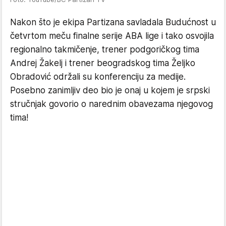
Nakon što je ekipa Partizana savladala Budućnost u
četvrtom meču finalne serije ABA lige i tako osvojila
regionalno takmičenje, trener podgoričkog tima
Andrej Žakelj i trener beogradskog tima Željko
Obradović održali su konferenciju za medije.
Posebno zanimljiv deo bio je onaj u kojem je srpski
stručnjak govorio o narednim obavezama njegovog
tima!