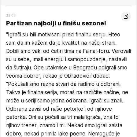
23:03
Partizan najbolji u finišu sezone!
"Igrači su bili motivisani pred finalnu seriju. Hteo
sam da im kažem da je kvalitet na našoj strani.
Dobili smo vaki od četiri tima na Fajnal-foru. Verovali
su u sebe, imali energiju i samopouzdanje, nastavili
da šutiraju. Obe utakmice u Beogradu odigrali smo
veoma dobro", rekao je Obradović i dodao:
"Pokušali smo razne stvari da radimo u odbrani.
Takva je finalna serija, moraš na različite načine, ne
može u seriji samo jedna odbrana. Igrači su znali.
Odbrana zavisi od naše petorke i od njihove
petorke. Oni su počeli sa tri mala igrača, zna to
njihov trener, znamo i mi. Nekad smo igrali zaista
dobro, nekad primila lake poene. Nemoguće je