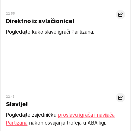
22:55
Direktno iz svlačionice!
Pogledajte kako slave igrači Partizana:
22:45
Slavlje!
Pogledajte zajedničku
proslavu igrača i navijača
Partizana
nakon osvajanja trofeja u ABA ligi.