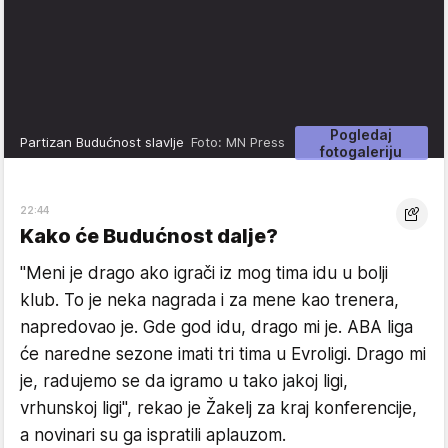
Pogledaj
Partizan Budućnost slavlje
Foto: MN Press
fotogaleriju
22:44
Kako će Budućnost dalje?
"Meni je drago ako igrači iz mog tima idu u bolji
klub. To je neka nagrada i za mene kao trenera,
napredovao je. Gde god idu, drago mi je. ABA liga
će naredne sezone imati tri tima u Evroligi. Drago mi
je, radujemo se da igramo u tako jakoj ligi,
vrhunskoj ligi", rekao je Žakelj za kraj konferencije,
a novinari su ga ispratili aplauzom.