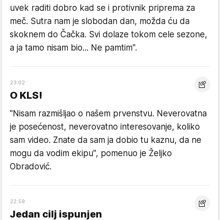
uvek raditi dobro kad se i protivnik priprema za
meč. Sutra nam je slobodan dan, možda ću da
skoknem do Čačka. Svi dolaze tokom cele sezone,
a ja tamo nisam bio... Ne pamtim".
23:02
O KLS!
"Nisam razmišljao o našem prvenstvu. Neverovatna
je posećenost, neverovatno interesovanje, koliko
sam video. Znate da sam ja dobio tu kaznu, da ne
mogu da vodim ekipu", pomenuo je Željko
Obradović.
22:59
Jedan cilj ispunjen