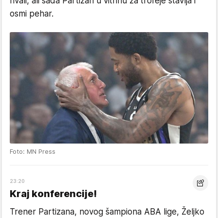
rivali, ali sada Partizan u vitrinu za trofeje stavlja i
osmi pehar.
Foto: MN Press
23:20
Kraj konferencije!
Trener Partizana, novog šampiona ABA lige, Željko