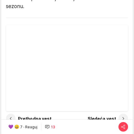
sezonu.
Prethodna vest
Sledeća vest
7
·
Reaguj
13
TAGOVI