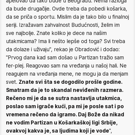
apelovao da tako bude u Beogradu. Nema razloga
da bude drugačije. Ovde treba da pobedi košarka,
da se priča o sportu. Mislim da je tako bilo u finalnoj
seriji. Izražavam zahvalnost Budućnosti, želim im
sve najbolje. Znate koliko je dece na našim
utakmicama? Ima li nešto lepše od toga? Svi treba
da dolaze i uživaju", rekao je Obradović i dodao:
"Prvog dana kad sam došao u Partizan tražio sam
fer-plej. Reagovao sam na vređanja u našoj hali. Ne
reagujem na vređanja mene, ne mogu ja da menjam
svet.
Znate svi šta se dogodilo prošle godine.
Smatram da je to skandal neviđenih razmera.
Rečeno mi je da se sutra nastavlja utakmica,
poslao sam igrače kući, pa mi je posle sat i po
vremena rečeno da igramo. Daj Bože da nikad
ne vodim Partizan u Košarkaškoj ligi Srbije,
ovakvoj kakva je, sa ljudima koji je vode
",