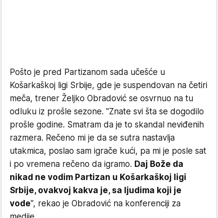
Pošto je pred Partizanom sada učešće u
Košarkaškoj ligi Srbije, gde je suspendovan na četiri
meča, trener Željko Obradović se osvrnuo na tu
odluku iz prošle sezone. "Znate svi šta se dogodilo
prošle godine. Smatram da je to skandal neviđenih
razmera. Rečeno mi je da se sutra nastavlja
utakmica, poslao sam igrače kući, pa mi je posle sat
i po vremena rečeno da igramo.
Daj Bože da
nikad ne vodim Partizan u Košarkaškoj ligi
Srbije, ovakvoj kakva je, sa ljudima koji je
vode
", rekao je Obradović na konferenciji za
medije.