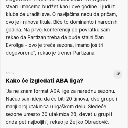
stvari. Imaćemo budžet kao i ove godine. Ljudi iz
kluba će uraditi sve. O navijačima neću da pričam,
ovo je i njihova titula. Biće to dominanto i narednih
godina. Na prvoj konferenciji po povratku sam
rekao da Partizan treba da bude stalni član
Evrolige - ovo je treća sezona, imamo još tri
dogovorene", rekao je trener Partizana.
23:07
Kako će izgledati ABA liga?
"Ja ne znam format ABA lige za narednu sezonu.
Načuo sam ideju da će biti 20 timova, dve grupe i
manji broj utakmica u ligaškom delu. Sledeće
sezone umesto 30 utakmica 28, devet u grupi i
onda pet najboljih", rekao je Željko Obradović.