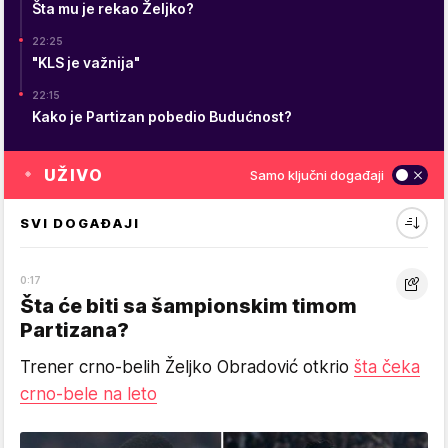
Šta mu je rekao Željko?
22:25
"KLS je važnija"
22:15
Kako je Partizan pobedio Budućnost?
UŽIVO
Samo ključni događaji
SVI DOGAĐAJI
0:17
Šta će biti sa šampionskim timom
Partizana?
Trener crno-belih Željko Obradović otkrio
šta čeka
crno-bele na leto