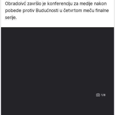
Obradoivć završio je konferenciju za medije nakon
pobede protiv Budućnosti u četvrtom meču finalne
serije.
1/8