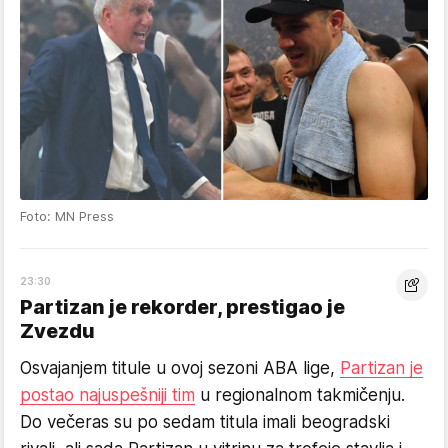
Foto: MN Press
23:30
Partizan je rekorder, prestigao je
Zvezdu
Osvajanjem titule u ovoj sezoni ABA lige,
Partizan je
postao najuspešniji tim
u regionalnom takmičenju.
Do večeras su po sedam titula imali beogradski