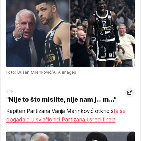
Foto: Dušan Milenković/ATA images
0:15
"Nije to što mislite, nije nam j... m..."
Kapiten Partizana Vanja Marinković otkrio š
ta se
događalo u svlačionici Partizana usred finala