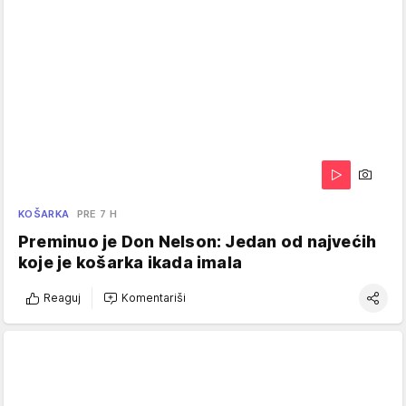
KOŠARKA
PRE 7 H
Preminuo je Don Nelson: Jedan od najvećih
koje je košarka ikada imala
Reaguj
Komentariši