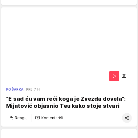
KOŠARKA
PRE 7 H
"E sad ću vam reći koga je Zvezda dovela":
Mijatović objasnio Teu kako stoje stvari
Reaguj
Komentariši