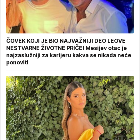
ČOVEK KOJI JE BIO NAJVAŽNIJI DEO LEOVE
NESTVARNE ŽIVOTNE PRIČE! Mesijev otac je
najzaslužniji za karijeru kakva se nikada neće
ponoviti