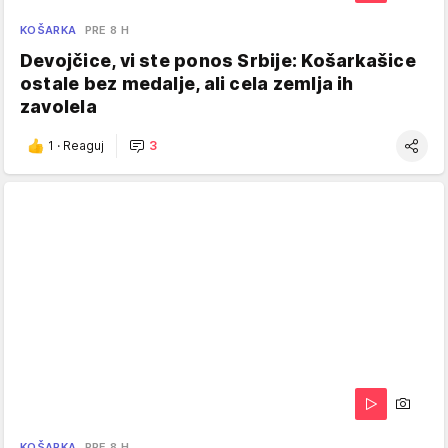
KOŠARKA
PRE 8 H
Devojčice, vi ste ponos Srbije: Košarkašice
ostale bez medalje, ali cela zemlja ih
zavolela
1
·
Reaguj
3
KOŠARKA
PRE 8 H