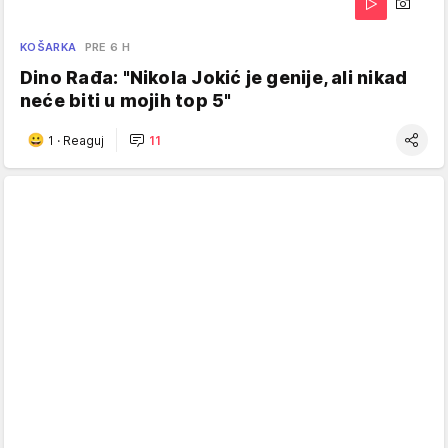
KOŠARKA
PRE 6 H
Dino Rađa: "Nikola Jokić je genije, ali nikad
neće biti u mojih top 5"
1
·
Reaguj
11