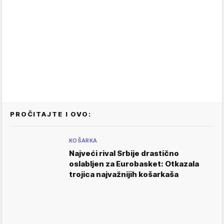
PROČITAJTE I OVO:
KOŠARKA
Najveći rival Srbije drastično
oslabljen za Eurobasket: Otkazala
trojica najvažnijih košarkaša