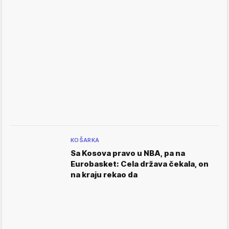
KOŠARKA
Sa Kosova pravo u NBA, pa na
Eurobasket: Cela država čekala, on
na kraju rekao da