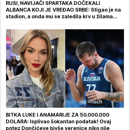
RUSI, NAVIJAČI SPARTAKA DOČEKALI
ALBANCA KOJI JE VREĐAO SRBE: Stigao je na
stadion, a onda mu se zaledila krv u žilama...
BITKA LUKE I ANAMARIJE ZA 50.000.000
DOLARA: Isplivao šokantan podatak! Ovaj
potez Dončićeve bivše verenice niko nije