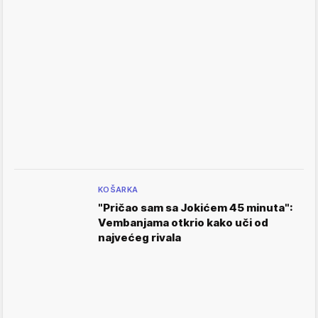
KOŠARKA
"Pričao sam sa Jokićem 45 minuta":
Vembanjama otkrio kako uči od
najvećeg rivala