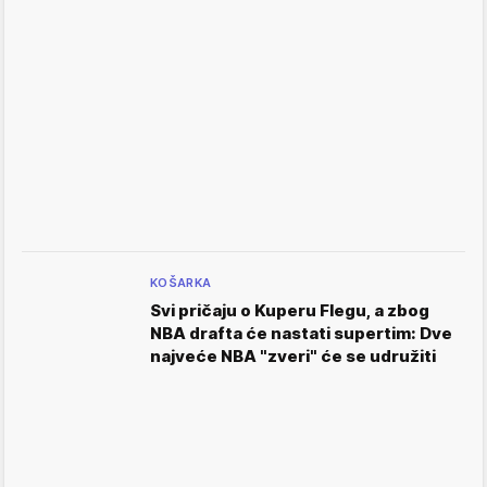
KOŠARKA
Svi pričaju o Kuperu Flegu, a zbog
NBA drafta će nastati supertim: Dve
najveće NBA "zveri" će se udružiti