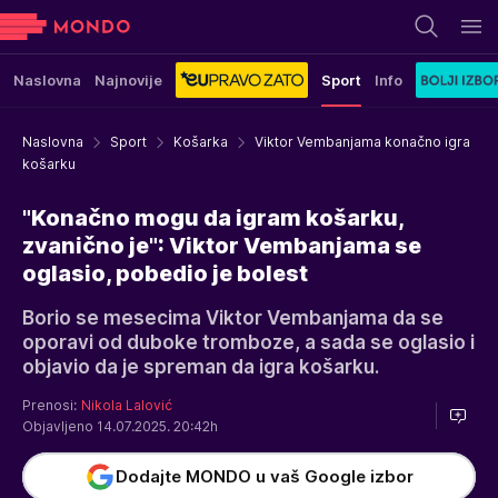
Naslovna
Najnovije
Sport
Info
Naslovna
Sport
Košarka
Viktor Vembanjama konačno igra
košarku
"Konačno mogu da igram košarku,
zvanično je": Viktor Vembanjama se
oglasio, pobedio je bolest
Borio se mesecima Viktor Vembanjama da se
oporavi od duboke tromboze, a sada se oglasio i
objavio da je spreman da igra košarku.
Prenosi:
Nikola Lalović
Objavljeno 14.07.2025. 20:42h
Dodajte MONDO u vaš Google izbor