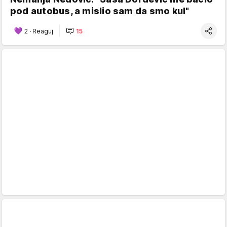
pod autobus, a mislio sam da smo kul"
2
·
Reaguj
15