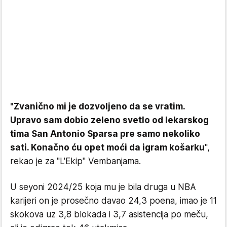
"Zvanično mi je dozvoljeno da se vratim.
Upravo sam dobio zeleno svetlo od lekarskog
tima San Antonio Sparsa pre samo nekoliko
sati. Konačno ću opet moći da igram košarku
",
rekao je za "L'Ekip" Vembanjama.
U seyoni 2024/25 koja mu je bila druga u NBA
karijeri on je prosečno davao 24,3 poena, imao je 11
skokova uz 3,8 blokada i 3,7 asistencija po meču,