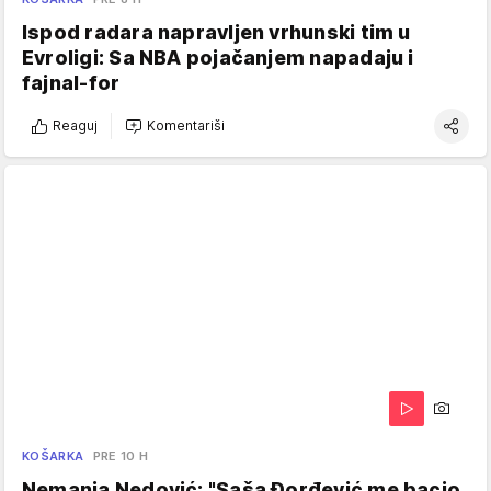
Ispod radara napravljen vrhunski tim u
Evroligi: Sa NBA pojačanjem napadaju i
fajnal-for
Reaguj
Komentariši
KOŠARKA
PRE 10 H
Nemanja Nedović: "Saša Đorđević me bacio