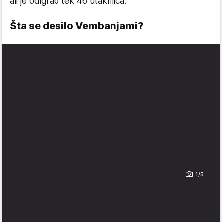
ali je odigrao tek 46 utakmica.
Šta se desilo Vembanjami?
1/5