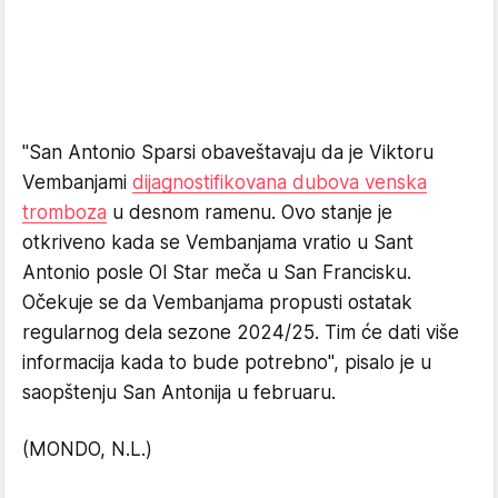
"San Antonio Sparsi obaveštavaju da je Viktoru
Vembanjami
dijagnostifikovana dubova venska
tromboza
u desnom ramenu. Ovo stanje je
otkriveno kada se Vembanjama vratio u Sant
Antonio posle Ol Star meča u San Francisku.
Očekuje se da Vembanjama propusti ostatak
regularnog dela sezone 2024/25. Tim će dati više
informacija kada to bude potrebno", pisalo je u
saopštenju San Antonija u februaru.
(MONDO, N.L.)