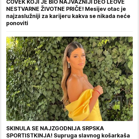
ČOVEK KOJI JE BIO NAJVAŽNIJI DEO LEOVE
NESTVARNE ŽIVOTNE PRIČE! Mesijev otac je
najzaslužniji za karijeru kakva se nikada neće
ponoviti
SKINULA SE NAJZGODNIJA SRPSKA
SPORTISTKINJA! Supruga slavnog košarkaša