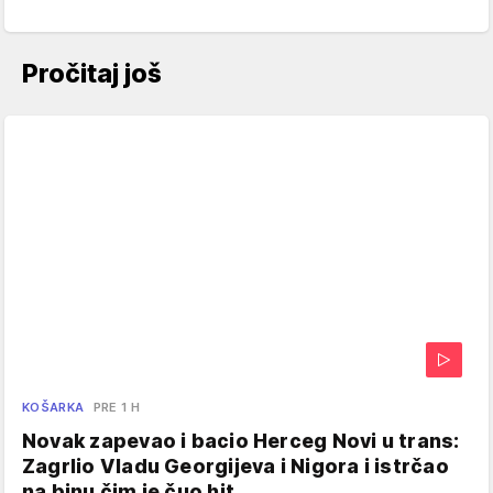
Pročitaj još
KOŠARKA
PRE 1 H
Novak zapevao i bacio Herceg Novi u trans:
Zagrlio Vladu Georgijeva i Nigora i istrčao
na binu čim je čuo hit