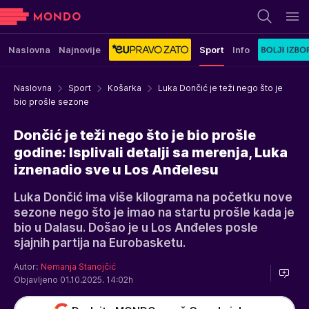
Naslovna
Najnovije
Sport
Info
Naslovna
Sport
Košarka
Luka Dončić je teži nego što je
bio prošle sezone
Dončić je teži nego što je bio prošle
godine: Isplivali detalji sa merenja, Luka
iznenadio sve u Los Anđelesu
Luka Dončić ima više kilograma na početku nove
sezone nego što je imao na startu prošle kada je
bio u Dalasu. Došao je u Los Anđeles posle
sjajnih partija na Eurobasketu.
Autor:
Nemanja Stanojčić
Objavljeno 01.10.2025. 14:02h