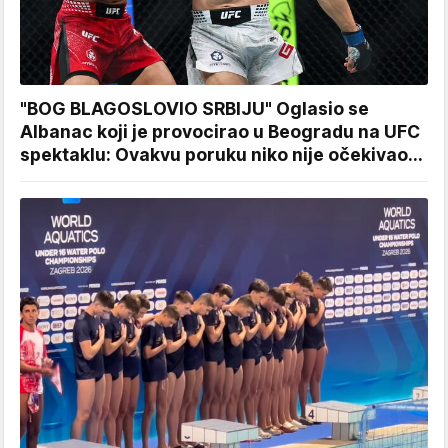
"BOG BLAGOSLOVIO SRBIJU" Oglasio se
Albanac koji je provocirao u Beogradu na UFC
spektaklu: Ovakvu poruku niko nije očekivao...