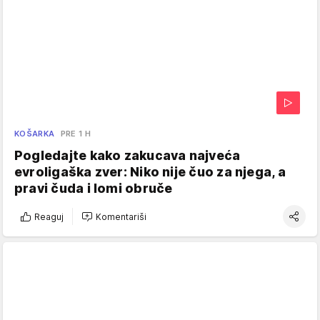
KOŠARKA
PRE 1 H
Pogledajte kako zakucava najveća
evroligaška zver: Niko nije čuo za njega, a
pravi čuda i lomi obruče
Reaguj
Komentariši