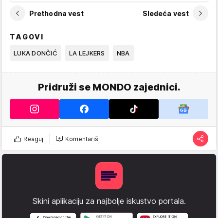
Prethodna vest
Sledeća vest
TAGOVI
LUKA DONČIĆ
LA LEJKERS
NBA
Pridruži se MONDO zajednici.
Reaguj
Komentariši
Skini aplikaciju za najbolje iskustvo portala.