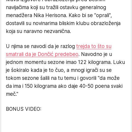
navijačima koji su tražili ostavku generalnog
menadžera Nika Herisona. Kako bi se "oprali",
dostavili su novinarima bliskim klubu obrazloženja
koja su naravno nezvanična.
U njima se navodi da je razlog
trejda to što su
smatrali da je Dončić predebeo
. Navodno je u
jednom momentu sezone imao 122 kilograma. Luku
je šokiralo kada je to čuo, a mnogi igrači su se
tokom sezone šalili na tu temu i govorili "da može
da ima i 150 kilograma ako daje 40-50 poena svaki
meč."
BONUS VIDEO: