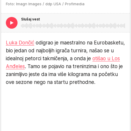
Foto: Imagn Images / ddp USA / Profimedia
Slušaj vest
Luka Dončić
odigrao je maestralno na Eurobasketu,
bio jedan od najboljih igrača turnira, našao se u
idealnoj petorci takmičenja, a onda je
otišao u Los
Anđeles
. Tamo se pojavio na treninzima i ono što je
zanimljivo jeste da ima više kilograma na početku
ove sezone nego na startu prethodne.