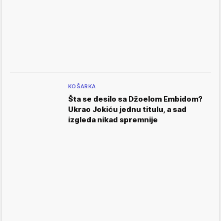
KOŠARKA
Šta se desilo sa Džoelom Embidom?
Ukrao Jokiću jednu titulu, a sad
izgleda nikad spremnije