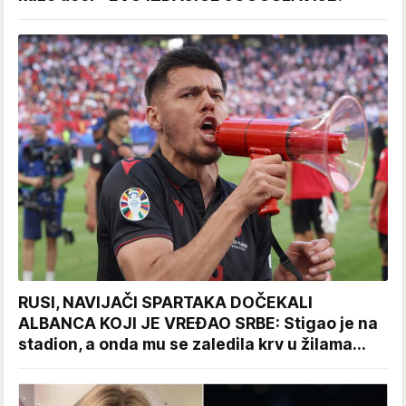
RUSI, NAVIJAČI SPARTAKA DOČEKALI
ALBANCA KOJI JE VREĐAO SRBE: Stigao je na
stadion, a onda mu se zaledila krv u žilama...