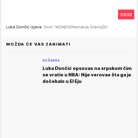
03:53
Luka Dončić izjava
Izvor: MONDO/Nemanja Stanojčić
MOŽDA ĆE VAS ZANIMATI
KOŠARKA
Luka Dončić opsovao na srpskom čim
se vratio u NBA: Nije verovao šta ga je
dočekalo u El Eju