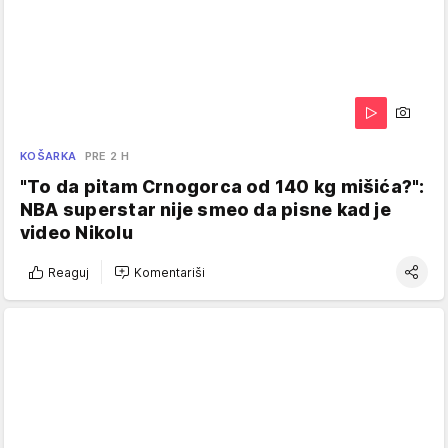
KOŠARKA
PRE 2 H
"To da pitam Crnogorca od 140 kg mišića?":
NBA superstar nije smeo da pisne kad je
video Nikolu
Reaguj
Komentariši