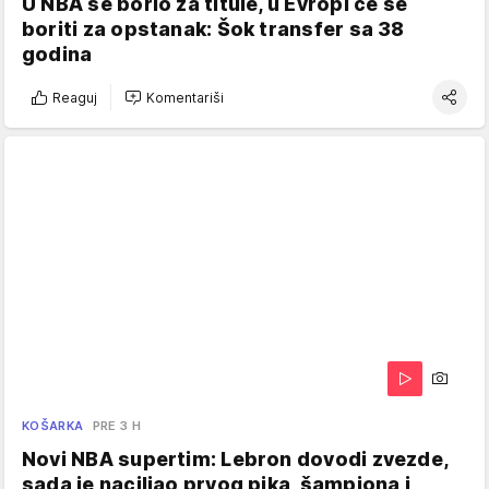
U NBA se borio za titule, u Evropi će se
boriti za opstanak: Šok transfer sa 38
godina
Reaguj
Komentariši
KOŠARKA
PRE 3 H
Novi NBA supertim: Lebron dovodi zvezde,
sada je naciljao prvog pika, šampiona i