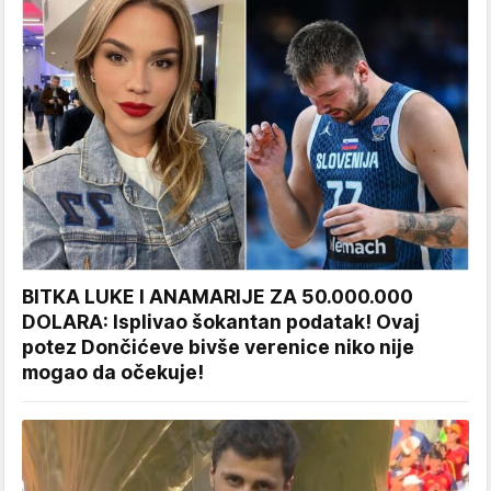
BITKA LUKE I ANAMARIJE ZA 50.000.000
DOLARA: Isplivao šokantan podatak! Ovaj
potez Dončićeve bivše verenice niko nije
mogao da očekuje!