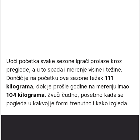
Uoči početka svake sezone igrači prolaze kroz
preglede, a u to spada i merenje visine i težine.
Dončić je na početku ove sezone težak
111
kilograma
, dok je prošle godine na merenju imao
104 kilograma
. Zvuči čudno, posebno kada se
pogleda u kakvoj je formi trenutno i kako izgleda.