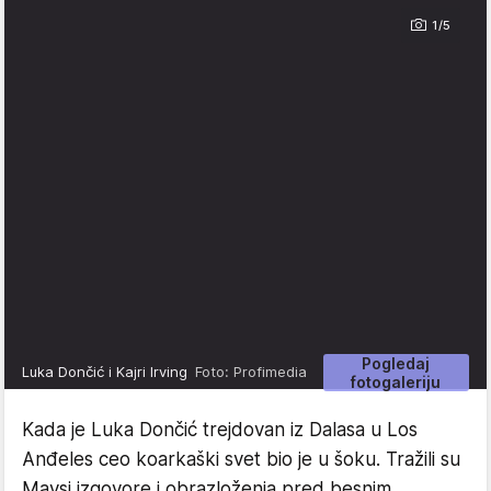
1/5
Pogledaj
Luka Dončić i Kajri Irving
Foto: Profimedia
fotogaleriju
Kada je Luka Dončić trejdovan iz Dalasa u Los
Anđeles ceo koarkaški svet bio je u šoku. Tražili su
Mavsi izgovore i obrazloženja pred besnim