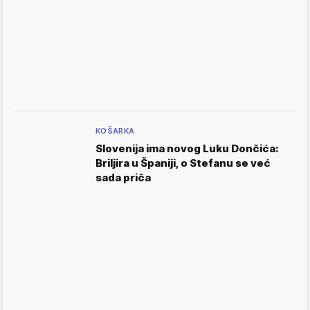
KOŠARKA
Slovenija ima novog Luku Dončića:
Briljira u Španiji, o Stefanu se već
sada priča