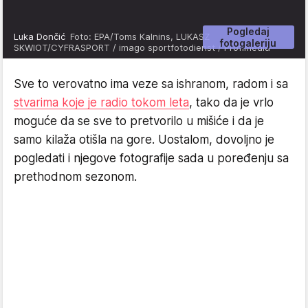
Pogledaj
Luka Dončić
Foto: EPA/Toms Kalnins, LUKASZ
fotogaleriju
SKWIOT/CYFRASPORT / imago sportfotodienst / Profimedia
Sve to verovatno ima veze sa ishranom, radom i sa
stvarima koje je radio tokom leta
, tako da je vrlo
moguće da se sve to pretvorilo u mišiće i da je
samo kilaža otišla na gore. Uostalom, dovoljno je
pogledati i njegove fotografije sada u poređenju sa
prethodnom sezonom.