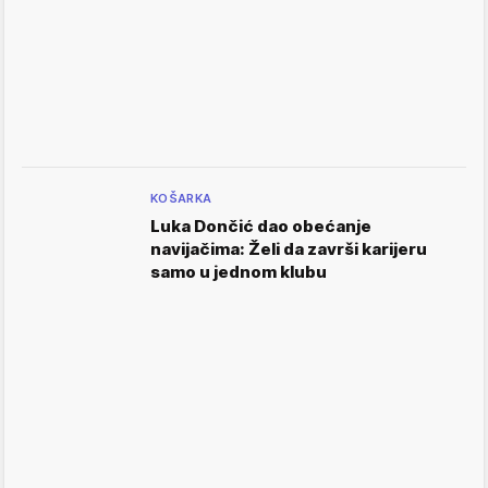
KOŠARKA
Luka Dončić dao obećanje
navijačima: Želi da završi karijeru
samo u jednom klubu