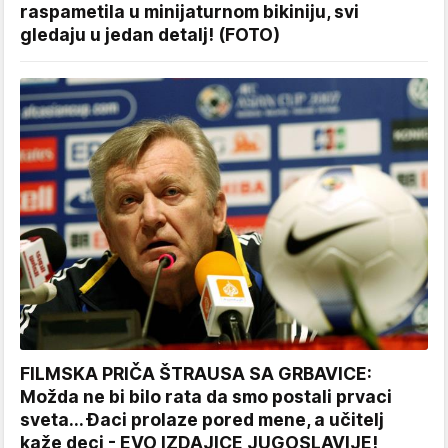
raspametila u minijaturnom bikiniju, svi
gledaju u jedan detalj! (FOTO)
FILMSKA PRIČA ŠTRAUSA SA GRBAVICE:
Možda ne bi bilo rata da smo postali prvaci
sveta... Đaci prolaze pored mene, a učitelj
kaže deci - EVO IZDAJICE JUGOSLAVIJE!