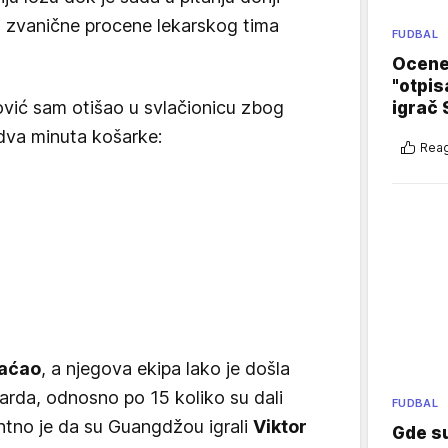
 i zvanične procene lekarskog tima
FUDBAL
Ocene 
"otpis
vić sam otišao u svlačionicu zbog
igrač 
 dva minuta košarke:
Reag
raćao
, a njegova ekipa lako je došla
rda, odnosno po 15 koliko su dali
FUDBAL
antno je da su Guangdžou igrali
Viktor
Gde su