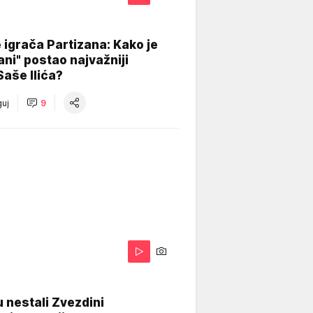
igrača Partizana: Kako je
ani" postao najvažniji
Saše Ilića?
uj
9
 nestali Zvezdini