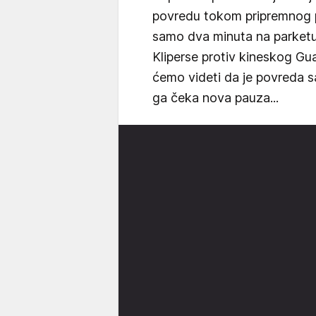
povredu tokom pripremnog pe
samo dva minuta na parketu.
Kliperse protiv kineskog Gu
ćemo videti da je povreda s
ga čeka nova pauza...