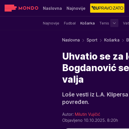
Naslovna
Najnovije
Najnovije
Fudbal
Košarka
Tenis
Vat
Sensa
Stvar ukusa
Yumama
Naslovna
Sport
Košarka
B
Uhvatio se za 
Bogdanović se
valja
Loše vesti iz L.A. Kliper
povređen.
Autor:
Milutin Vujičić
Objavljeno 10.10.2025. 8:20h