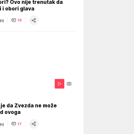
ri? Ovo nije trenutak da
i i obori glava
uj
19
 je da Zvezda ne može
od ovoga
uj
17