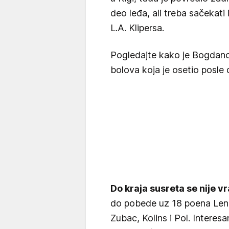
deo leđa, ali treba sačekati
L.A. Klipersa.
Pogledajte kako je Bogdano
bolova koja je osetio posle
Do kraja susreta se nije v
do pobede uz 18 poena Lena
Zubac, Kolins i Pol. Interes