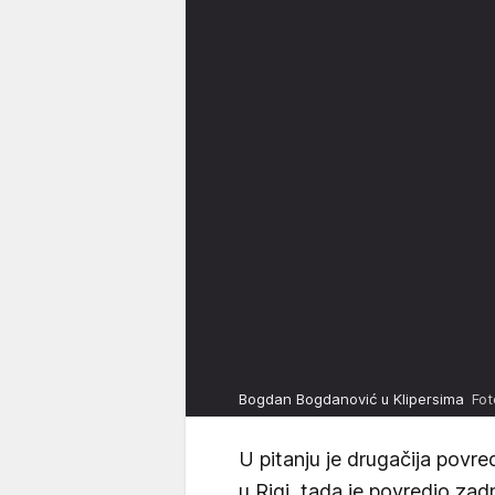
Bogdan Bogdanović u Klipersima
Fot
U pitanju je drugačija povr
u Rigi, tada je povredio zadn