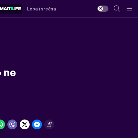
Lepa i srećna
n
o ne