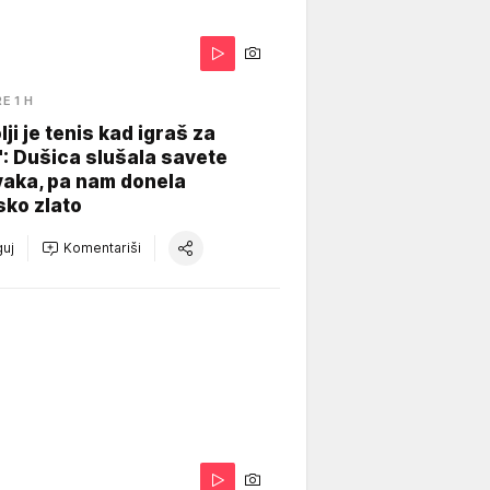
RE 1 H
lji je tenis kad igraš za
": Dušica slušala savete
vaka, pa nam donela
sko zlato
uj
Komentariši