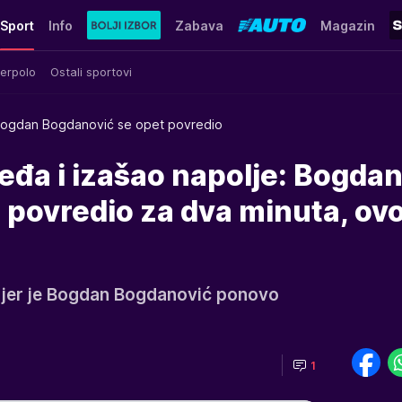
Sport
Info
Zabava
Magazin
erpolo
Ostali sportovi
ogdan Bogdanović se opet povredio
leđa i izašao napolje: Bogda
 povredio za dva minuta, ov
sa jer je Bogdan Bogdanović ponovo
1