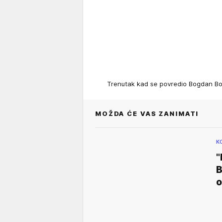
Trenutak kad se povredio Bogdan 
MOŽDA ĆE VAS ZANIMATI
K
"
B
o