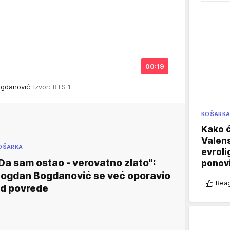
00:19
Bogdanović
Izvor: RTS 1
KOŠARK
Kako ć
Valens
OŠARKA
evroli
Da sam ostao - verovatno zlato":
ponovi
ogdan Bogdanović se već oporavio
Reag
d povrede