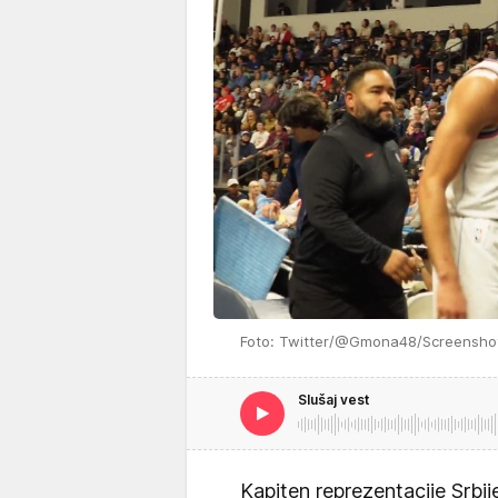
Foto: Twitter/@Gmona48/Screensho
Slušaj vest
Kapiten reprezentacije Srbi