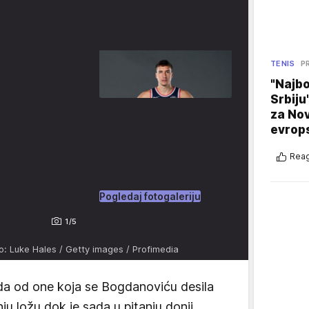
TENIS
P
"Najbo
Srbiju
za No
evrop
Reag
Pogledaj fotogaleriju
1/5
o: Luke Hales / Getty images / Profimedia
eda od one koja se Bogdanoviću desila
ju ložu dok je sada u pitanju donji