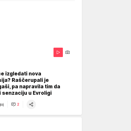
A
e izgledati nova
ija? Raščerupali je
gaši, pa napravila tim da
 senzaciju u Evroligi
uj
2