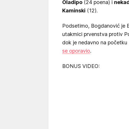
Oladipo
(24 poena) i
nekad
Kaminski
(12).
Podsetimo, Bogdanović je E
utakmici prvenstva protiv Por
dok je nedavno na početku
se oporavio
.
BONUS VIDEO: