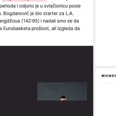
rioda i odjurio je u svlačionicu posle
 Bogdanović je bio starter za L.A.
angdžoua (142:95) i nadali smo se da
a Eurobasketa prošlost, ali izgleda da
MOND