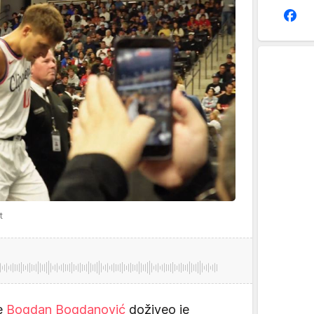
t
je
Bogdan Bogdanović
doživeo je