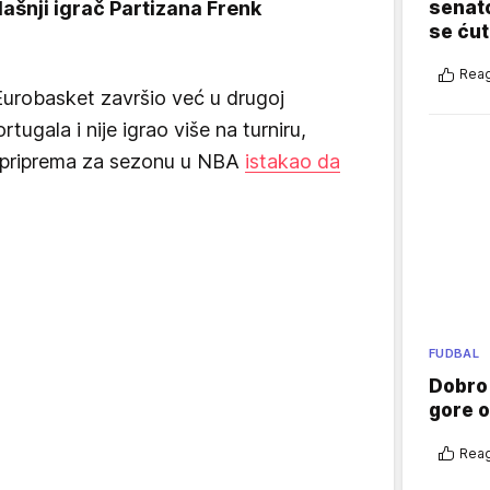
senato
ašnji igrač Partizana Frenk
se ćut
Reag
urobasket završio već u drugoj
tugala i nije igrao više na turniru,
 priprema za sezonu u NBA
istakao da
FUDBAL
Dobro
gore 
Reag