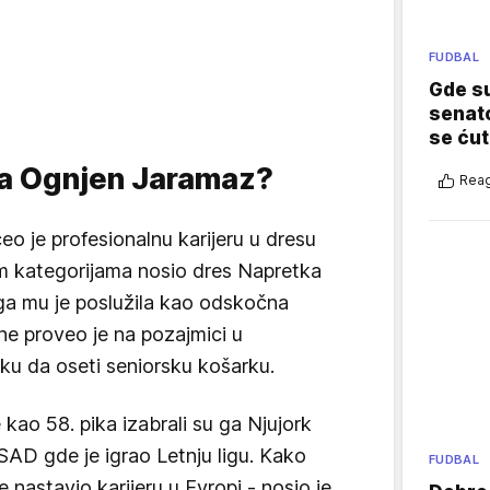
FUDBAL
Gde su
senato
se ćut
ma Ognjen Jaramaz?
Reag
čeo je profesionalnu karijeru u dresu
m kategorijama nosio dres Napretka
ga mu je poslužila kao odskočna
ne proveo je na pozajmici u
iku da oseti seniorsku košarku.
kao 58. pika izabrali su ga Njujork
SAD gde je igrao Letnju ligu. Kako
FUDBAL
 nastavio karijeru u Evropi - nosio je