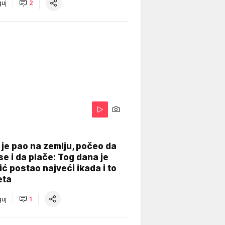
uj
2
je pao na zemlju, počeo da
se i da plače: Tog dana je
ć postao najveći ikada i to
eta
uj
1