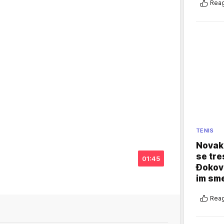
Reag
TENIS
Novak 
se tre
01:45
Đokovi
im sm
Reag