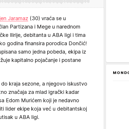
jen Jaramaz
(30) vraća se u
 član Partizana i Mege u narednom
e Ilirije, debitanta u ABA ligi i tima
iko godina finansira porodica Dončić!
 upisana samo jedna pobeda, ekipa iz
ažuje kapitalno pojačanje i postane
MOND
 do kraja sezone, a njegovo iskustvo
tno značaja za mlad igrački kadar
sa Edom Murićem koji je nedavno
biti lider ekipe koja već u debitantskoj
tisak u ABA ligi.