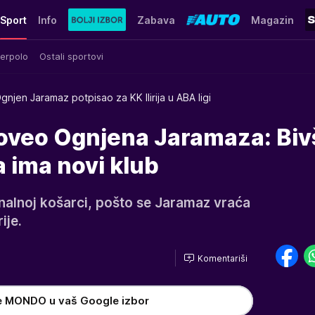
Sport
Info
Zabava
Magazin
erpolo
Ostali sportovi
gnjen Jaramaz potpisao za KK Ilirija u ABA ligi
oveo Ognjena Jaramaza: Biv
a ima novi klub
onalnoj košarci, pošto se Jaramaz vraća
ije.
Komentariši
e MONDO u vaš Google izbor