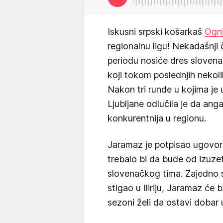
Iskusni srpski košarkaš
Ogn
regionalnu ligu! Nekadašnji
periodu nosiće dres slovenačk
koji tokom poslednjih nekol
Nakon tri runde u kojima je
Ljubljane odlučila je da ang
konkurentnija u regionu.
Jaramaz je potpisao ugovor
trebalo bi da bude od izuze
slovenačkog tima. Zajedno 
stigao u Iliriju, Jaramaz će 
sezoni želi da ostavi dobar u