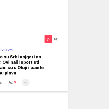
SPORTOVI
a su Srbi najgori na
: Ovi naši sportisti
ani su u Oluji i pamte
u plavu
uj
5