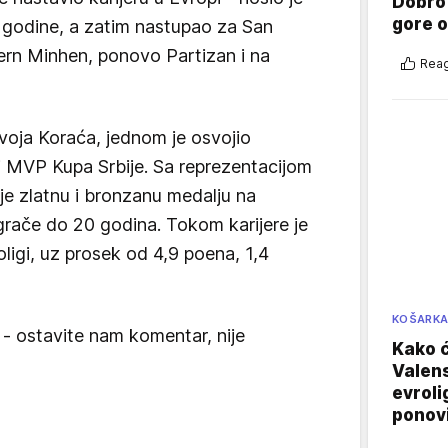
Dobro
gore 
godine, a zatim nastupao za San
ern Minhen, ponovo Partizan i na
Reag
ivoja Koraća, jednom je osvojio
 i MVP Kupa Srbije. Sa reprezentacijom
je zlatnu i bronzanu medalju na
rače do 20 godina. Tokom karijere je
ligi, uz prosek od 4,9 poena, 1,4
KOŠARK
 - ostavite nam komentar, nije
Kako ć
Valens
evroli
ponovi