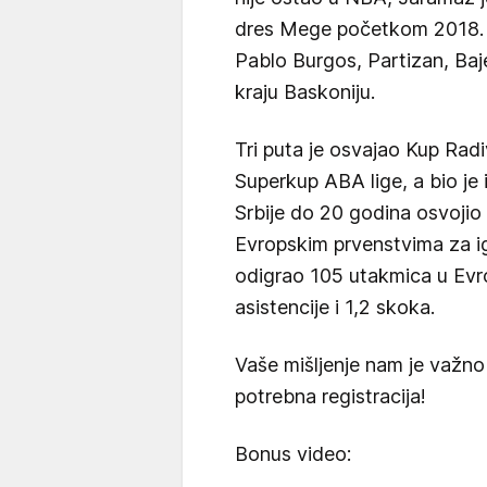
dres Mege početkom 2018. 
Pablo Burgos, Partizan, Baj
kraju Baskoniju.
Tri puta je osvajao Kup Rad
Superkup ABA lige, a bio je
Srbije do 20 godina osvojio 
Evropskim prvenstvima za ig
odigrao 105 utakmica u Evro
asistencije i 1,2 skoka.
Vaše mišljenje nam je važno
potrebna registracija!
Bonus video: