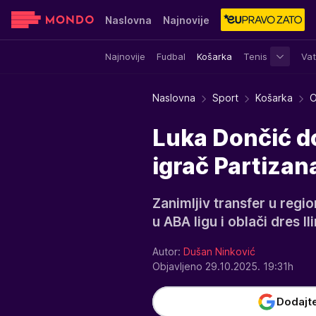
Naslovna
Najnovije
Najnovije
Fudbal
Košarka
Tenis
Vat
Sensa
Stvar ukusa
Yumama
Naslovna
Sport
Košarka
O
Luka Dončić d
igrač Partizan
Zanimljiv transfer u regi
u ABA ligu i oblači dres Ilir
Autor:
Dušan Ninković
Objavljeno 29.10.2025. 19:31h
Dodajt