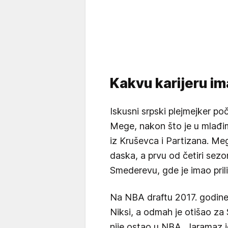
Kakvu karijeru i
Iskusni srpski plejmejker po
Mege, nakon što je u mlađi
iz Kruševca i Partizana. Me
daska, a prvu od četiri sezo
Smederevu, gde je imao pril
Na NBA draftu 2017. godine 
Niksi, a odmah je otišao za 
nije ostao u NBA, Jaramaz je