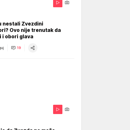
 nestali Zvezdini
ri? Ovo nije trenutak da
i i obori glava
uj
19