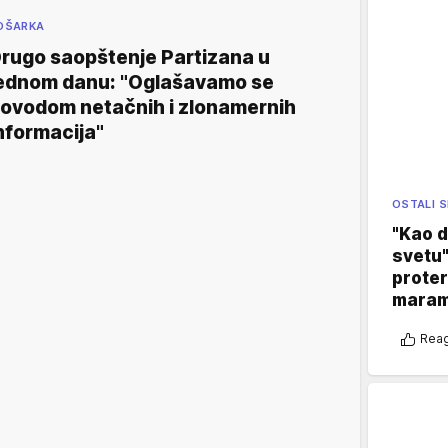
OŠARKA
rugo saopštenje Partizana u
ednom danu: "Oglašavamo se
ovodom netačnih i zlonamernih
nformacija"
OSTALI 
"Kao d
svetu"
proter
maram
Reag