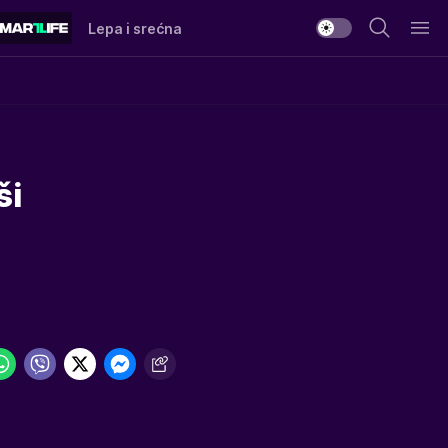
Lepa i srećna
ši