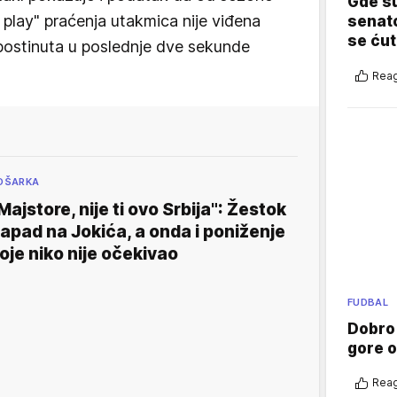
Gde su
 play" praćenja utakmica nije viđena
senato
se ćut
i postinuta u poslednje dve sekunde
Reag
OŠARKA
Majstore, nije ti ovo Srbija": Žestok
apad na Jokića, a onda i poniženje
oje niko nije očekivao
FUDBAL
Dobro
gore 
Reag