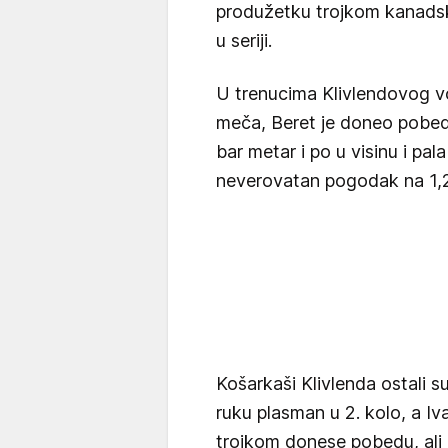
produžetku trojkom kanads
u seriji.
U trenucima Klivlendovog 
meča, Beret je doneo pobed
bar metar i po u visinu i pa
neverovatan pogodak na 1,2
Košarkaši Klivlenda ostali su
ruku plasman u 2. kolo, a I
trojkom donese pobedu, ali 