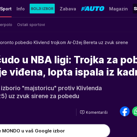
Sport
Info
Zabava
Magazin
erpolo
Ostali sportovi
oronto pobedio Klivlend trojkom Ar-Džej Bereta uz zvuk sirene
udo u NBA ligi: Trojka za p
e viđena, lopta ispala iz kad
izborio "majstoricu" protiv Klivlenda
25) uz zvuk sirene za pobedu
Komentariši
e MONDO u vaš Google izbor