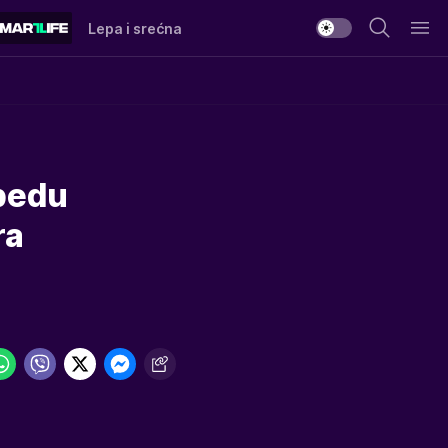
Lepa i srećna
obedu
ra