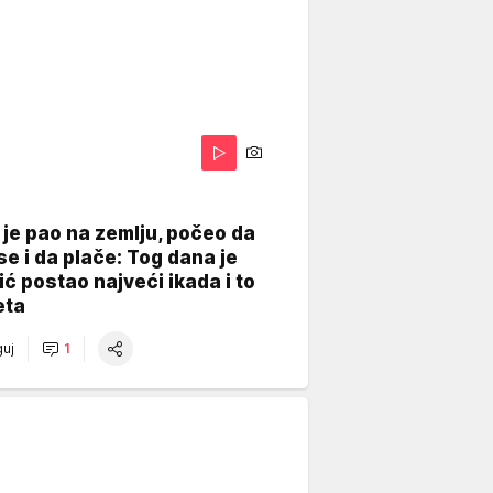
je pao na zemlju, počeo da
se i da plače: Tog dana je
ć postao najveći ikada i to
eta
uj
1