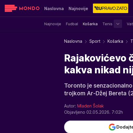
Naslovna
Najnovije
Najnovije
Fudbal
Košarka
Tenis
Vat
Sensa
Stvar ukusa
Yumama
Naslovna
Sport
Košarka
T
Rajakovićevo č
kakva nikad nij
Toronto je senzacionalno 
trojkom Ar-Džej Bereta (
Autor:
Mladen Šolak
Objavljeno 02.05.2026. 7:02h
Dodajt