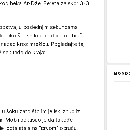
kog beka Ar-Džej Bereta za skor 3-3
vođstva, u poslednjim sekundama
u tako što se lopta odbila o obruč
la nazad kroz mrežicu. Pogledajte taj
 sekunde do kraja:
MOND
 u šoku zato što im je iskliznuo iz
van Mobli pokušao je da takođe
je lopta stala na "prvom" obruču.