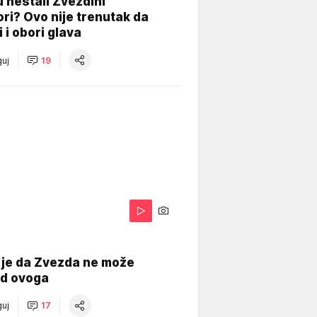
 nestali Zvezdini
ri? Ovo nije trenutak da
i i obori glava
uj
19
 je da Zvezda ne može
od ovoga
uj
17