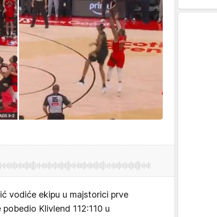
ć vodiće ekipu u majstorici prve
e pobedio Klivlend 112:110 u