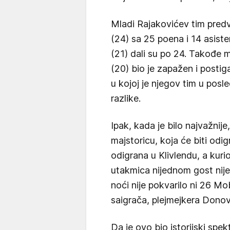
Mladi Rajakovićev tim predv
(24) sa 25 poena i 14 asiste
(21) dali su po 24. Takođe ml
(20) bio je zapažen i posti
u kojoj je njegov tim u posle
razlike.
Ipak, kada je bilo najvažnije
majstoricu, koja će biti odi
odigrana u Klivlendu, a kurio
utakmica nijednom gost nije
noći nije pokvarilo ni 26 Mo
saigrača, plejmejkera Dono
Da je ovo bio istorijski sp