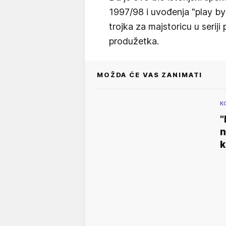
1997/98 i uvođenja "play by
trojka za majstoricu u serij
produžetka.
MOŽDA ĆE VAS ZANIMATI
K
"
n
k