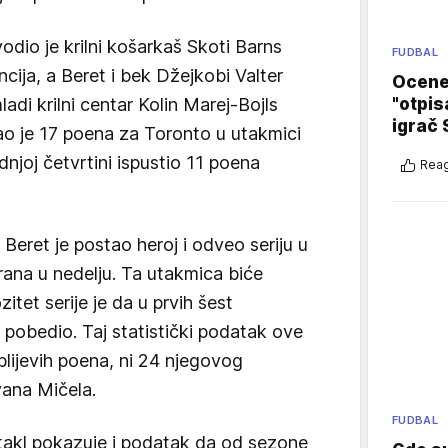
odio je krilni košarkaš Skoti Barns
FUDBAL
ncija, a Beret i bek Džejkobi Valter
Ocene 
"otpis
adi krilni centar Kolin Marej-Bojls
igrač 
gao je 17 poena za Toronto u utakmici
dnjoj četvrtini ispustio 11 poena
Reag
, Beret je postao heroj i odveo seriju u
grana u nedelju. Ta utakmica biće
zitet serije je da u prvih šest
 pobedio. Taj statistički podatak ove
blijevih poena, ni 24 njegovog
vana Mičela.
FUDBAL
ektakl pokazuje i podatak da od sezone