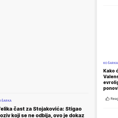
KOŠARK
Kako ć
Valens
evroli
ponovi
Reag
OŠARKA
elika čast za Stojakovića: Stigao
oziv koji se ne odbija, ovo je dokaz