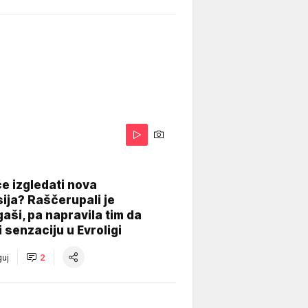
A
e izgledati nova
ija? Raščerupali je
gaši, pa napravila tim da
 senzaciju u Evroligi
uj
2