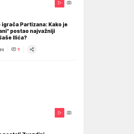
igrača Partizana: Kako je
ani" postao najvažniji
Saše Ilića?
uj
9