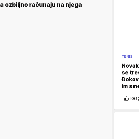
a ozbiljno računaju na njega
TENIS
Novak 
se tre
Đokovi
im sm
Reag