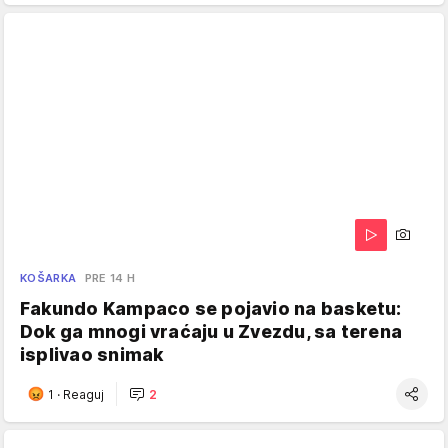
KOŠARKA
PRE 14 H
Fakundo Kampaco se pojavio na basketu:
Dok ga mnogi vraćaju u Zvezdu, sa terena
isplivao snimak
1
·
Reaguj
2