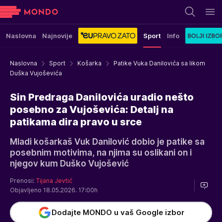
Naslovna
Najnovije
Sport
Info
Naslovna
Sport
Košarka
Patike Vuka Danilovića sa likom
Duška Vujoševića
Sin Predraga Danilovića uradio nešto
posebno za Vujoševića: Detalj na
patikama dira pravo u srce
Mladi košarkaš Vuk Danilović dobio je patike sa
posebnim motivima, na njima su oslikani on i
njegov kum Duško Vujošević
Prenosi:
Tijana Jevtić
Objavljeno 18.05.2026. 17:00h
Dodajte MONDO u vaš Google izbor