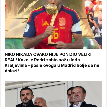
NIKO NIKADA OVAKO NIJE PONIZIO VELIKI
REAL! Kako je Rodri zabio nož u leđa
Kraljevima - posle ovoga u Madrid bolje da ne
dolazi!