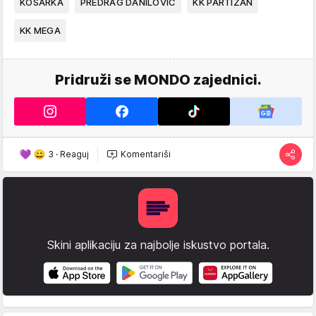
KOŠARKA
PREDRAG DANILOVIĆ
KK PARTIZAN
KK MEGA
Pridruži se MONDO zajednici.
3
·
Reaguj
Komentariši
Skini aplikaciju za najbolje iskustvo portala.