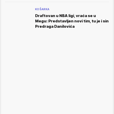
KOŠARKA
Draftovan u NBA ligi, vraća se u
Megu: Predstavljen novi tim, tu je i sin
Predraga Danilovića