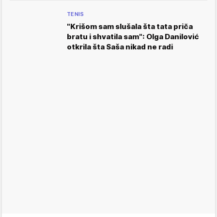
TENIS
"Krišom sam slušala šta tata priča
bratu i shvatila sam": Olga Danilović
otkrila šta Saša nikad ne radi