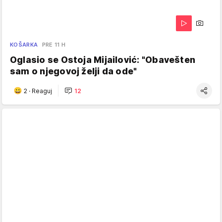
KOŠARKA
PRE 11 H
Oglasio se Ostoja Mijailović: "Obavešten
sam o njegovoj želji da ode"
2
·
Reaguj
12