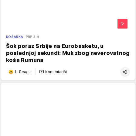
KOŠARKA
PRE 3 H
Šok poraz Srbije na Eurobasketu, u
poslednjoj sekundi: Muk zbog neverovatnog
koša Rumuna
1
·
Reaguj
Komentariši