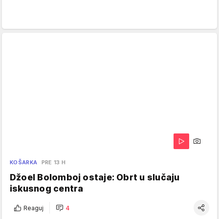
KOŠARKA
PRE 13 H
Džoel Bolomboj ostaje: Obrt u slučaju
iskusnog centra
Reaguj
4