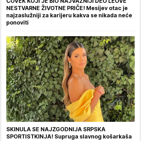
ČOVEK KOJI JE BIO NAJVAŽNIJI DEO LEOVE
NESTVARNE ŽIVOTNE PRIČE! Mesijev otac je
najzaslužniji za karijeru kakva se nikada neće
ponoviti
SKINULA SE NAJZGODNIJA SRPSKA
SPORTISTKINJA! Supruga slavnog košarkaša