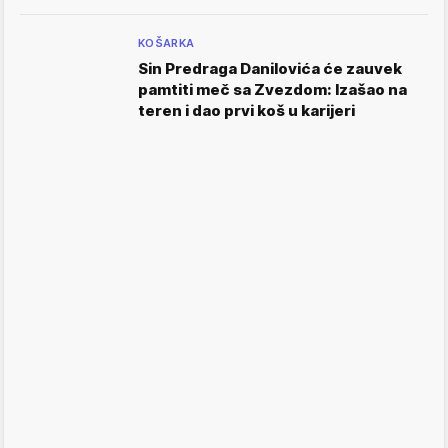
KOŠARKA
Sin Predraga Danilovića će zauvek
pamtiti meč sa Zvezdom: Izašao na
teren i dao prvi koš u karijeri