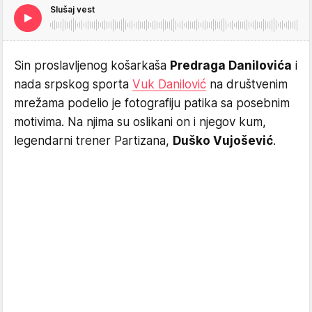
Slušaj vest
Sin proslavljenog košarkaša
Predraga Danilovića
i
nada srpskog sporta
Vuk Danilović
na društvenim
mrežama podelio je fotografiju patika sa posebnim
motivima. Na njima su oslikani on i njegov kum,
legendarni trener Partizana,
Duško Vujošević
.