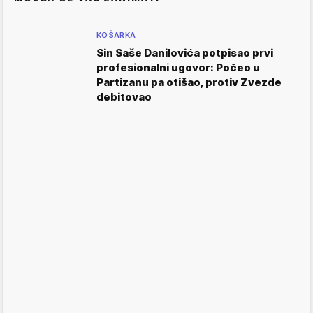
KOŠARKA
Sin Saše Danilovića potpisao prvi
profesionalni ugovor: Počeo u
Partizanu pa otišao, protiv Zvezde
debitovao