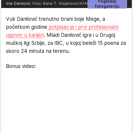
Pogledaj
Vuk Danilović
Foto: Bane T. Stojanovic/ATAIMAGES
fotogaleriju
Vuk Danilović trenutno brani boje Mege, a
početkom godine
potpisao je i prvi profesionalni
ugovor u karijeri
. Mladi Danilović igra i u Drugoj
muškoj ligi Srbije, za IBC, u kojoj beleži 15 poena za
skoro 24 minuta na terenu.
Bonus video: