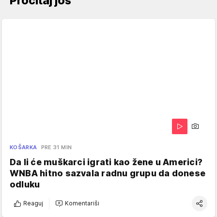
Pročitaj još
KOŠARKA
PRE 31 MIN
Da li će muškarci igrati kao žene u Americi?
WNBA hitno sazvala radnu grupu da donese
odluku
Reaguj
Komentariši