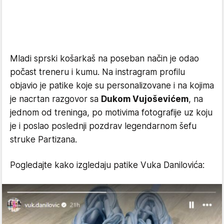
Mladi sprski košarkaš na poseban način je odao
počast treneru i kumu. Na instragram profilu
objavio je patike koje su personalizovane i na kojima
je nacrtan razgovor sa
Dukom Vujoševićem
, na
jednom od treninga, po motivima fotografije uz koju
je i poslao poslednji pozdrav legendarnom šefu
struke Partizana.
Pogledajte kako izgledaju patike Vuka Danilovića: