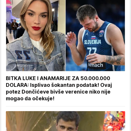
BITKA LUKE I ANAMARIJE ZA 50.000.000
DOLARA: Isplivao šokantan podatak! Ovaj
potez Dončićeve bivše verenice niko nije
mogao da očekuje!