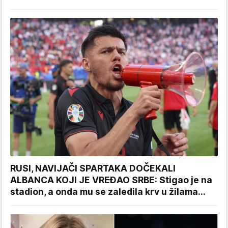
RUSI, NAVIJAČI SPARTAKA DOČEKALI
ALBANCA KOJI JE VREĐAO SRBE: Stigao je na
stadion, a onda mu se zaledila krv u žilama...