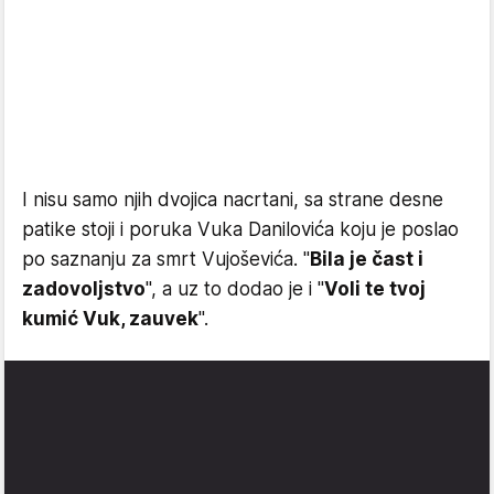
I nisu samo njih dvojica nacrtani, sa strane desne
patike stoji i poruka Vuka Danilovića koju je poslao
po saznanju za smrt Vujoševića. "
Bila je čast i
zadovoljstvo
", a uz to dodao je i "
Voli te tvoj
kumić Vuk, zauvek
".