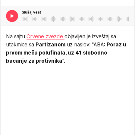
Slušaj vest
Na sajtu
Crvene zvezde
objavljen je izveštaj sa
utakmice sa
Partizanom
uz naslov: "ABA:
Poraz u
prvom meču polufinala, uz 41 slobodno
bacanje za protivnika
".