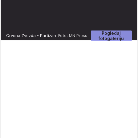
Pogledaj
Crvena Zvezda - Partizan
Foto: MN Press
fotogaleriju