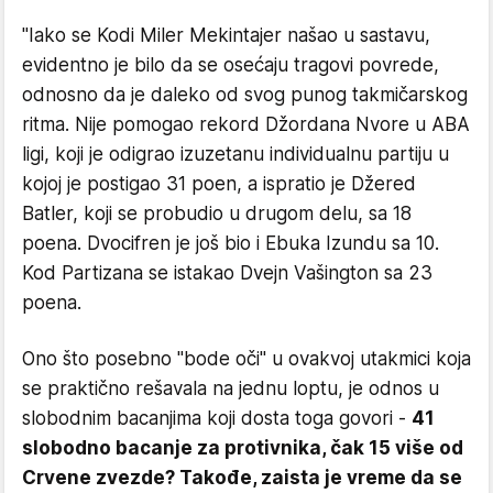
"Iako se Kodi Miler Mekintajer našao u sastavu,
evidentno je bilo da se osećaju tragovi povrede,
odnosno da je daleko od svog punog takmičarskog
ritma. Nije pomogao rekord Džordana Nvore u ABA
ligi, koji je odigrao izuzetanu individualnu partiju u
kojoj je postigao 31 poen, a ispratio je Džered
Batler, koji se probudio u drugom delu, sa 18
poena. Dvocifren je još bio i Ebuka Izundu sa 10.
Kod Partizana se istakao Dvejn Vašington sa 23
poena.
Ono što posebno "bode oči" u ovakvoj utakmici koja
se praktično rešavala na jednu loptu, je odnos u
slobodnim bacanjima koji dosta toga govori -
41
slobodno bacanje za protivnika, čak 15 više od
Crvene zvezde? Takođe, zaista je vreme da se