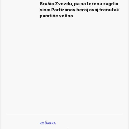
Srušio Zvezdu, pa na terenu zagrlio
sina: Partizanov heroj ovaj trenutak
pamtiće večno
KOŠARKA