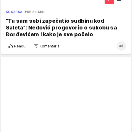
KOŠARKA
PRE 54 MIN
"Tu sam sebi zapečatio sudbinu kod
Saleta": Nedović progovorio o sukobu sa
Đorđevićem i kako je sve počelo
Reaguj
Komentariši