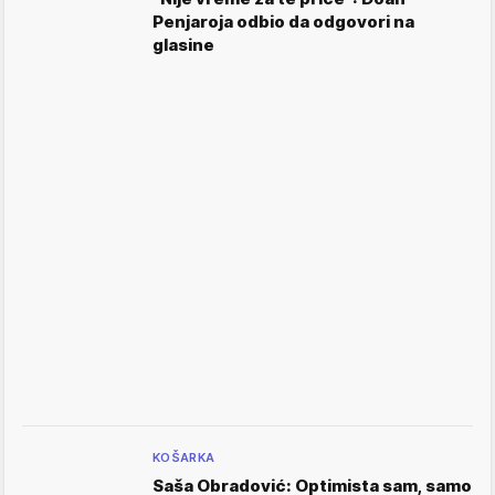
Penjaroja odbio da odgovori na
glasine
KOŠARKA
Saša Obradović: Optimista sam, samo