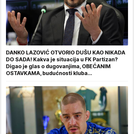
DANKO LAZOVIĆ OTVORIO DUŠU KAO NIKADA
DO SADA! Kakva je situacija u FK Partizan?
Digao je glas o dugovanjima, OBEĆANIM
OSTAVKAMA, budućnosti kluba...