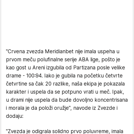
"Crvena zvezda Meridianbet nije imala uspeha u
prvom meču polufinalne serije ABA lige, pošto je
kao gost u Areni izgubila od Partizana posle velike
drame - 100:94. Iako je gubila na početku četvrte
četvrtine sa čak 20 razlike, naša ekipa je pokazala
karakter i uspela da se potpuno vrati u meč. Ipak,
u drami nije uspela da bude dovoljno koncentrisana
i morala je da položi oružje", navode iz Zvezde i
dodaju:
"Zvezda je odigrala solidno prvo poluvreme, imala