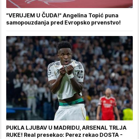
"VERUJEM U ČUDA!" Angelina Topić puna
samopouzdanja pred Evropsko prvenstvo!
PUKLA LJUBAV U MADRIDU, ARSENAL TRLJA
RUKE! Real presekao: Perez rekao DOSTA -