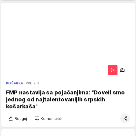
KOŠARKA
PRE 2 H
FMP nastavlja sa pojačanjima: "Doveli smo
jednog od najtalentovanijih srpskih
košarkaša"
Reaguj
Komentariši