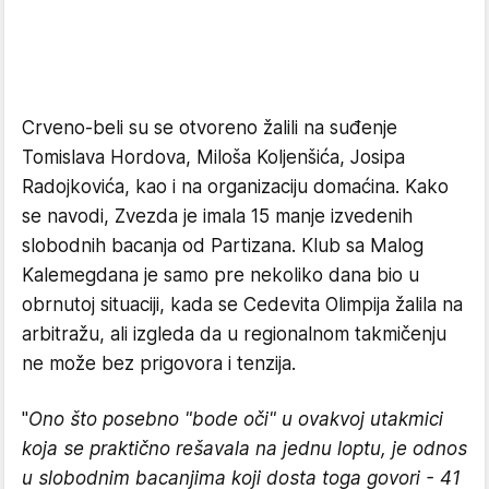
Crveno-beli su se otvoreno žalili na suđenje
Tomislava Hordova, Miloša Koljenšića, Josipa
Radojkovića, kao i na organizaciju domaćina. Kako
se navodi, Zvezda je imala 15 manje izvedenih
slobodnih bacanja od Partizana. Klub sa Malog
Kalemegdana je samo pre nekoliko dana bio u
obrnutoj situaciji, kada se Cedevita Olimpija žalila na
arbitražu, ali izgleda da u regionalnom takmičenju
ne može bez prigovora i tenzija.
"
Ono što posebno "bode oči" u ovakvoj utakmici
koja se praktično rešavala na jednu loptu, je odnos
u slobodnim bacanjima koji dosta toga govori - 41