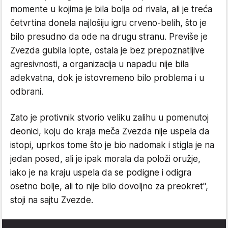
momente u kojima je bila bolja od rivala, ali je treća
četvrtina donela najlošiju igru crveno-belih, što je
bilo presudno da ode na drugu stranu. Previše je
Zvezda gubila lopte, ostala je bez prepoznatljive
agresivnosti, a organizacija u napadu nije bila
adekvatna, dok je istovremeno bilo problema i u
odbrani.
Zato je protivnik stvorio veliku zalihu u pomenutoj
deonici, koju do kraja meča Zvezda nije uspela da
istopi, uprkos tome što je bio nadomak i stigla je na
jedan posed, ali je ipak morala da položi oružje,
iako je na kraju uspela da se podigne i odigra
osetno bolje, ali to nije bilo dovoljno za preokret",
stoji na sajtu Zvezde.