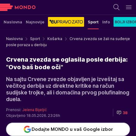
Naslovna
Najnovije
Sport
Info
Naslovna
Sport
Košarka
Crvena zvezda se žali na suđenje
posle poraza u derbiju
Crvena zvezda se oglasila posle derbija:
"Ovo baš bode oči"
Na sajtu Crvene zvezde objavljen je izveštaj sa
večitog derbija uz direktne kritike na račun
sudijske trojke, ali i domaćina prvog polufinalnog
duela.
Prenosi:
Jelena Bijeljić
38
Objavljeno 18.05.2026. 23:26h
Dodajte MONDO u vaš Google izbor