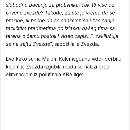
slobodno bacanje za protivnika, čak 15 više od
Crvene zvezde? Takođe, zaista je vreme da se
prekine, ili počne da se sankcioniše i zasipanje
različitim predmetima po izlasku našeg tima sa
terena o čemu postoji i video zapis...", zaključuje
se na sajtu Zvezde
", saopštila je Zvezda.
Evo kako su na Malom Kalemegdanu videli derbi u
kojem je Zvezda izgubila i sada se nalazi pred
eliminacijom iz polufinala ABA lige: