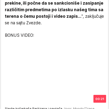
prekine, ili počne da se sankcioniše i zasipanje
različitim predmetima po izlasku našeg tima sa
terena o čemu postoji i video zapis...
", zaključuje
se na sajtu Zvezde.
BONUS VIDEO:
00:21
Slavlje košarkaša Partizana i navijača
Izvor: Mondo/Tijana