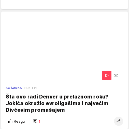
KOŠARKA
PRE 1 H
Šta ovo radi Denver u prelaznom roku?
Jokića okružio evroligašima i najvećim
Divčevim promašajem
Reaguj
1