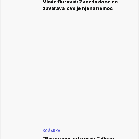
Vlade Đurović: Zvezda da se ne
zavarava, ovo je njena nemoć
KOŠARKA
"Nije vreme za te priče": Đoan