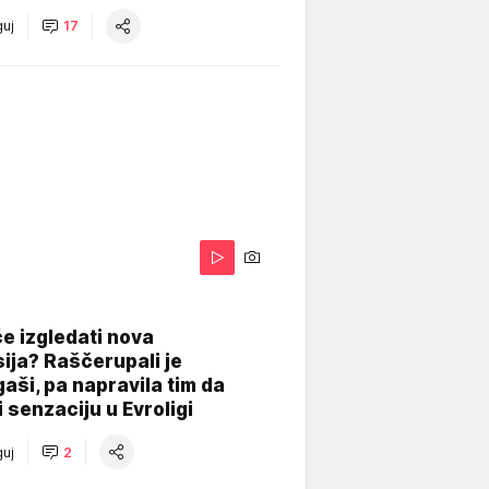
uj
17
A
e izgledati nova
ija? Raščerupali je
gaši, pa napravila tim da
 senzaciju u Evroligi
uj
2