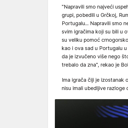
"Napravili smo najveći uspeh u
grupi, pobedili u Grčkoj, Rum
Portugalu... Napravili smo n
svim igračima koji su bili u
su veliku pomoć crnogorskoj
kao i ova sad u Portugalu u
da je izvučeno više nego što
trebalo da zna", rekao je Bo
Ima igrača čiji je izostanak 
nisu imali ubedljive razloge