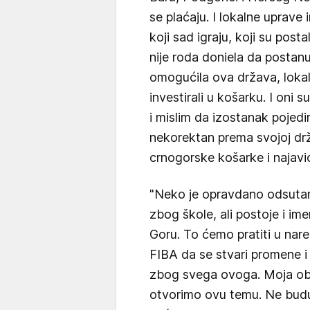
se plaćaju. I lokalne uprave i
koji sad igraju, koji su postali
nije roda doniela da postanu t
omogućila ova država, lokalne
investirali u košarku. I oni 
i mislim da izostanak pojedin
nekorektan prema svojoj drža
crnogorske košarke i najavi
"Neko je opravdano odsuta
zbog škole, ali postoje i im
Goru. To ćemo pratiti u nar
FIBA da se stvari promene i 
zbog svega ovoga. Moja ob
otvorimo ovu temu. Ne budu l