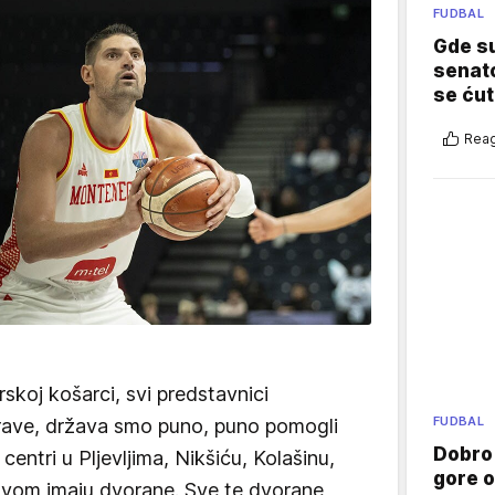
FUDBAL
Gde su
senato
se ćut
Reag
rskoj košarci, svi predstavnici
FUDBAL
prave, država smo puno, puno pomogli
Dobro
entri u Pljevljima, Nikšiću, Kolašinu,
gore 
ovom imaju dvorane. Sve te dvorane