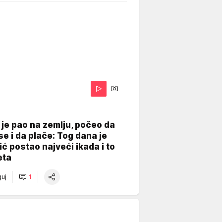
je pao na zemlju, počeo da
se i da plače: Tog dana je
ć postao najveći ikada i to
eta
uj
1