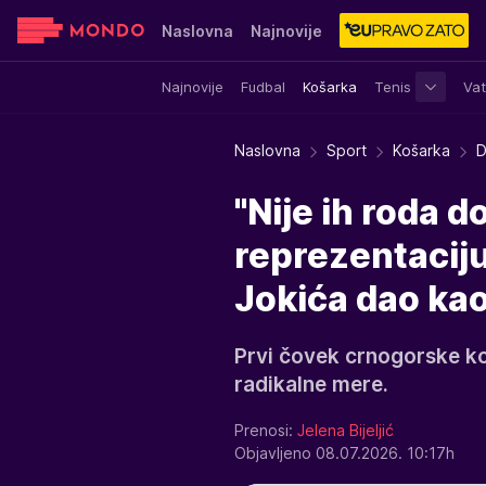
Naslovna
Najnovije
Najnovije
Fudbal
Košarka
Tenis
Vat
Sensa
Stvar ukusa
Yumama
Naslovna
Sport
Košarka
D
"Nije ih roda d
reprezentacij
Jokića dao ka
Prvi čovek crnogorske k
radikalne mere.
Prenosi:
Jelena Bijeljić
Objavljeno 08.07.2026. 10:17h