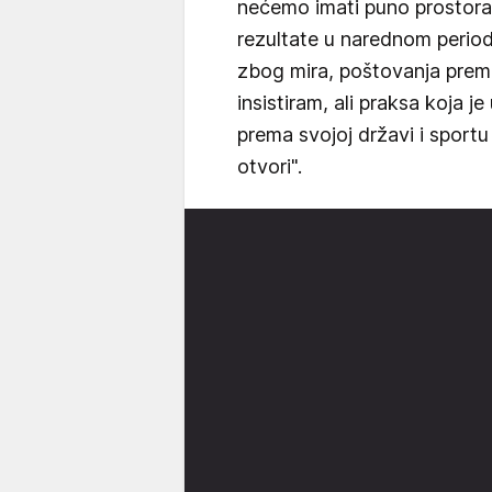
nećemo imati puno prosto
rezultate u narednom period
zbog mira, poštovanja prem
insistiram, ali praksa koja 
prema svojoj državi i sport
otvori".