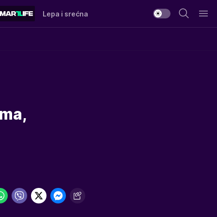
Lepa i srećna
ama,