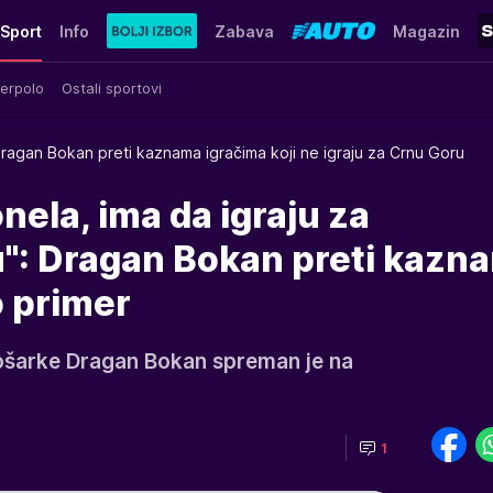
Sport
Info
Zabava
Magazin
erpolo
Ostali sportovi
ragan Bokan preti kaznama igračima koji ne igraju za Crnu Goru
onela, ima da igraju za
u": Dragan Bokan preti kazn
o primer
ošarke Dragan Bokan spreman je na
1