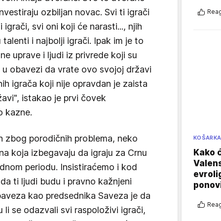
nvestiraju ozbiljan novac. Svi ti igrači
Reag
 igrači, svi oni koji će narasti..., njih
alenti i najbolji igrači. Ipak im je to
 uprave i ljudi iz privrede koji su
su u obavezi da vrate ovo svojoj državi
ih igrača koji nije opravdan je zaista
vi", istakao je prvi čovek
o kazne.
n zbog porodičnih problema, neko
KOŠARK
ena koja izbegavaju da igraju za Crnu
Kako ć
Valens
ednom periodu. Insistiraćemo i kod
evroli
da ti ljudi budu i pravno kažnjeni
ponovi
aveza kao predsednika Saveza je da
Reag
i se odazvali svi raspoloživi igrači,