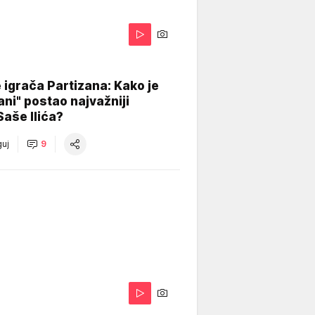
igrača Partizana: Kako je
ani" postao najvažniji
Saše Ilića?
uj
9