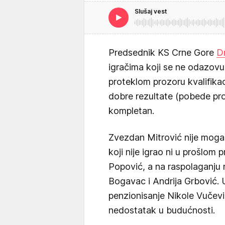
Slušaj vest
Predsednik KS Crne Gore
D
igračima koji se ne odazovu 
proteklom prozoru kvalifikac
dobre rezultate (pobede prot
kompletan.
Zvezdan Mitrović nije mog
koji nije igrao ni u prošlom 
Popović, a na raspolaganju n
Bogavac i Andrija Grbović. 
penzionisanje Nikole Vučević
nedostatak u budućnosti.