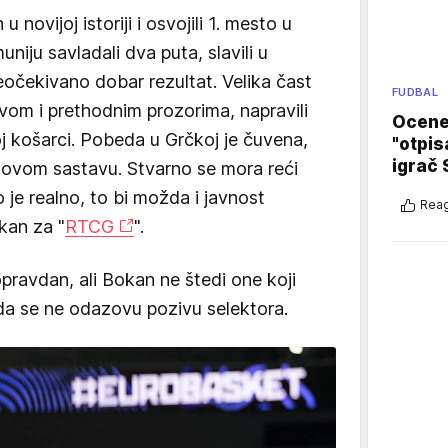
 novijoj istoriji i osvojili 1. mesto u
uniju savladali dva puta, slavili u
eočekivano dobar rezultat. Velika čast
FUDBAL
 ovom i prethodnim prozorima, napravili
Ocene 
 košarci. Pobeda u Grčkoj je čuvena,
"otpis
igrač 
 ovom sastavu. Stvarno se mora reći
 je realno, to bi možda i javnost
Reag
kan za "
RTCG
".
opravdan, ali Bokan ne štedi one koji
 da se ne odazovu pozivu selektora.