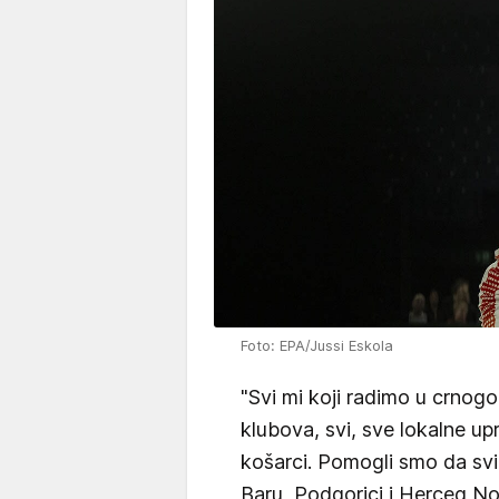
Foto: EPA/Jussi Eskola
"Svi mi koji radimo u crnogo
klubova, svi, sve lokalne u
košarci. Pomogli smo da svi c
Baru, Podgorici i Herceg N