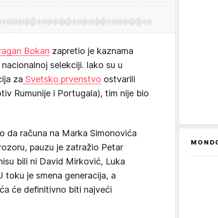
ragan Bokan
zapretio je kaznama
nacionalnoj selekciji. Iako su u
ija za
Svetsko prvenstvo
ostvarili
iv Rumunije i Portugala), tim nije bio
ao da računa na Marka Simonovića
MOND
prozoru, pauzu je zatražio Petar
isu bili ni David Mirković, Luka
U toku je smena generacija, a
a će definitivno biti najveći