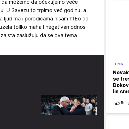
ra da možemo da očekujemo veće
u. U Savezu to trpimo već godinu, a
a ljudima i porodicama nisam htEo da
je uzela toliko maha i negativan odnos
u zaista zaslužuju da se ova tema
TENIS
Novak 
se tre
Đokovi
im sm
Reag