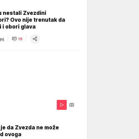
 nestali Zvezdini
ri? Ovo nije trenutak da
i i obori glava
uj
19
 je da Zvezda ne može
od ovoga