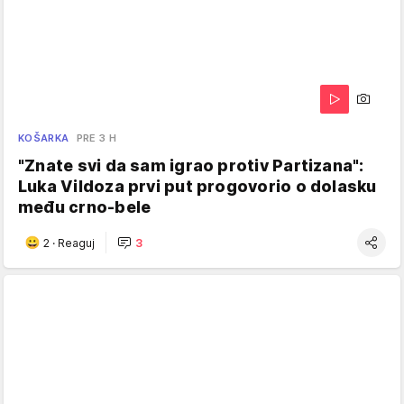
KOŠARKA
PRE 3 H
"Znate svi da sam igrao protiv Partizana":
Luka Vildoza prvi put progovorio o dolasku
među crno-bele
2
·
Reaguj
3