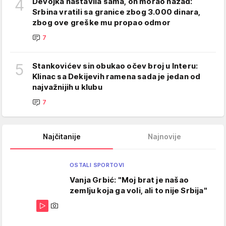
4
Devojka nastavila sama, on morao nazad:
Srbina vratili sa granice zbog 3.000 dinara,
zbog ove greške mu propao odmor
7
5
Stankovićev sin obukao očev broj u Interu:
Klinac sa Dekijevih ramena sada je jedan od
najvažnijih u klubu
7
Najčitanije
Najnovije
OSTALI SPORTOVI
Vanja Grbić: "Moj brat je našao
zemlju koja ga voli, ali to nije Srbija"