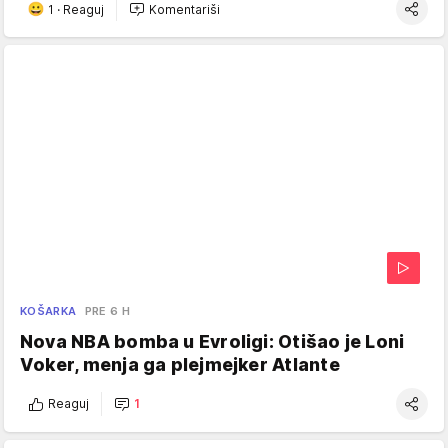
1
·
Reaguj
Komentariši
KOŠARKA
PRE 6 H
Nova NBA bomba u Evroligi: Otišao je Loni
Voker, menja ga plejmejker Atlante
Reaguj
1