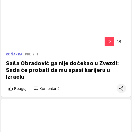
KOŠARKA
PRE 2 H
Saša Obradović ga nije dočekao u Zvezdi:
Sada će probati da mu spasi karijeru u
Izraelu
Reaguj
Komentariši