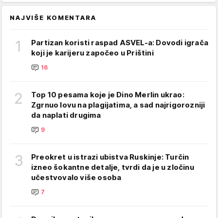
NAJVIŠE KOMENTARA
1
Partizan koristi raspad ASVEL-a: Dovodi igrača
koji je karijeru započeo u Prištini
16
2
Top 10 pesama koje je Dino Merlin ukrao:
Zgrnuo lovu na plagijatima, a sad najrigorozniji
da naplati drugima
9
3
Preokret u istrazi ubistva Ruskinje: Turčin
izneo šokantne detalje, tvrdi da je u zločinu
učestvovalo više osoba
7