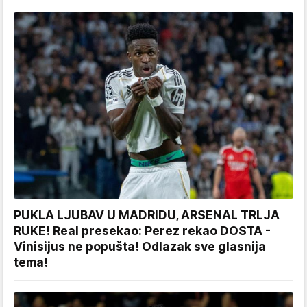
PUKLA LJUBAV U MADRIDU, ARSENAL TRLJA
RUKE! Real presekao: Perez rekao DOSTA -
Vinisijus ne popušta! Odlazak sve glasnija
tema!