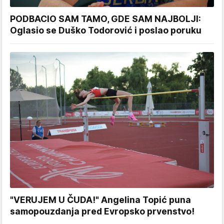
PODBACIO SAM TAMO, GDE SAM NAJBOLJI:
Oglasio se Duško Todorović i poslao poruku
"VERUJEM U ČUDA!" Angelina Topić puna
samopouzdanja pred Evropsko prvenstvo!