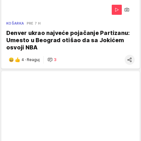
KOŠARKA
PRE 7 H
Denver ukrao najveće pojačanje Partizanu:
Umesto u Beograd otišao da sa Jokićem
osvoji NBA
4
·
Reaguj
3