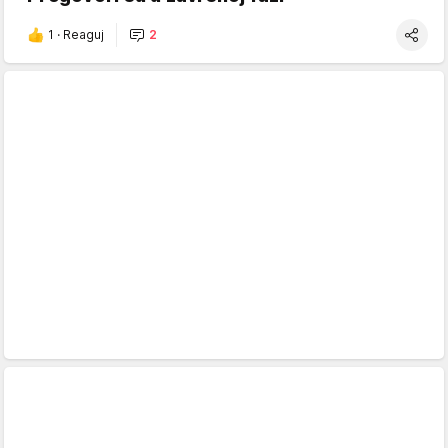
1
·
Reaguj
2