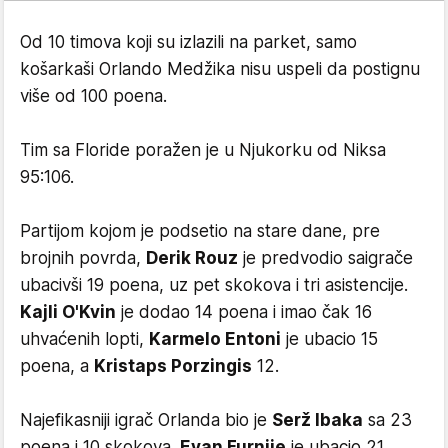
Od 10 timova koji su izlazili na parket, samo
košarkaši Orlando Medžika nisu uspeli da postignu
više od 100 poena.
Tim sa Floride poražen je u Njukorku od Niksa
95:106.
Partijom kojom je podsetio na stare dane, pre
brojnih povrda,
Derik Rouz
je predvodio saigrače
ubacivši 19 poena, uz pet skokova i tri asistencije.
Kajli O'Kvin
je dodao 14 poena i imao čak 16
uhvaćenih lopti,
Karmelo Entoni
je ubacio 15
poena, a
Kristaps Porzingis
12.
Najefikasniji igrač Orlanda bio je
Serž Ibaka
sa 23
poena i 10 skokova.
Evan Furnije
je ubacio 21