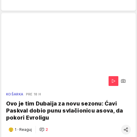
KOŠARKA
PRE 18 H
Ovo je tim Dubaija za novu sezonu: Ćavi
Paskval dobio punu svlačionicu asova, da
pokori Evroligu
1
·
Reaguj
2