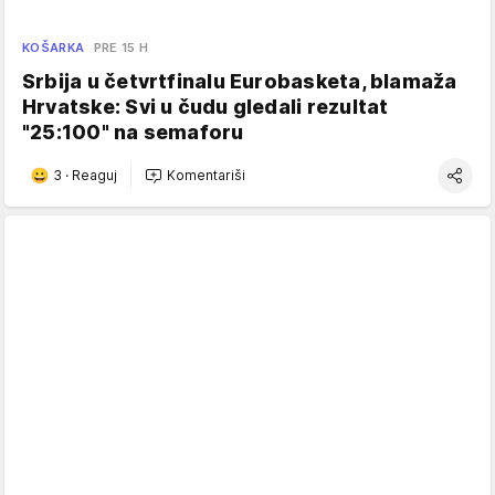
KOŠARKA
PRE 15 H
Srbija u četvrtfinalu Eurobasketa, blamaža
Hrvatske: Svi u čudu gledali rezultat
"25:100" na semaforu
3
·
Reaguj
Komentariši