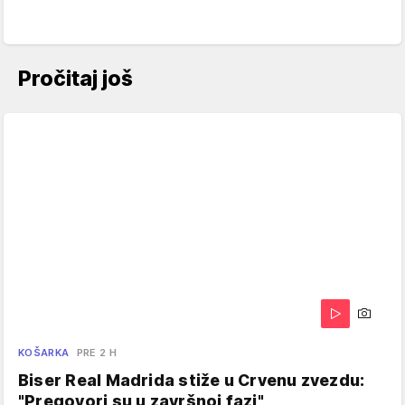
Pročitaj još
KOŠARKA
PRE 2 H
Biser Real Madrida stiže u Crvenu zvezdu:
"Pregovori su u završnoj fazi"