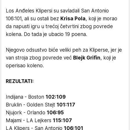
Los Anđeles Klipersi su savladali San Antonio
106:101, ali su ostali bez
Krisa Pola
, koji je morao
da napusti igru u trećoj četvrtini zbog povrede
kolena. Do tada je ubacio 19 poena.
Njegovo odsustvo biće veliki peh za Kliperse, jer je
van stroja zbog povrede već
Blejk Grifin
, koji je
operisao koleno.
REZULTATI:
Indijana - Boston
102:109
Bruklin - Golden Stejt
101:117
Njujork - Orlando
106:95
Majami - LA Lejkers
115:107
LA Klipers - San Antonio
106:101