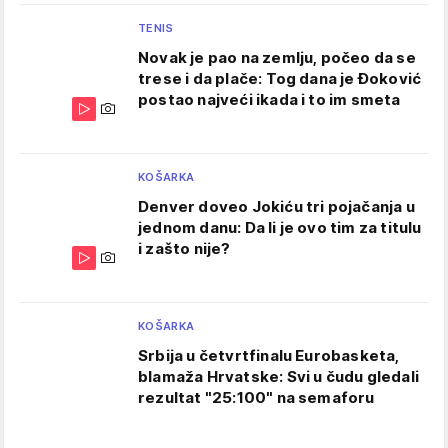
TENIS
Novak je pao na zemlju, počeo da se
trese i da plače: Tog dana je Đoković
postao najveći ikada i to im smeta
KOŠARKA
Denver doveo Jokiću tri pojačanja u
jednom danu: Da li je ovo tim za titulu
i zašto nije?
KOŠARKA
Srbija u četvrtfinalu Eurobasketa,
blamaža Hrvatske: Svi u čudu gledali
rezultat "25:100" na semaforu