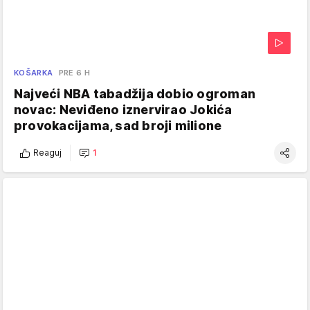
KOŠARKA
PRE 6 H
Najveći NBA tabadžija dobio ogroman
novac: Neviđeno iznervirao Jokića
provokacijama, sad broji milione
Reaguj
1