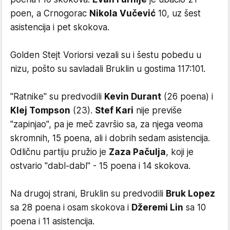
poen, a Crnogorac
Nikola Vučević
10, uz šest
asistencija i pet skokova.
Golden Stejt Voriorsi vezali su i šestu pobedu u
nizu, pošto su savladali Bruklin u gostima 117:101.
"Ratnike" su predvodili
Kevin Durant
(26 poena) i
Klej Tompson
(23).
Stef Kari
nije previše
"zapinjao", pa je meč završio sa, za njega veoma
skromnih, 15 poena, ali i dobrih sedam asistencija.
Odličnu partiju pružio je
Zaza Pačulja
, koji je
ostvario "dabl-dabl" - 15 poena i 14 skokova.
Na drugoj strani, Bruklin su predvodili
Bruk Lopez
sa 28 poena i osam skokova i
Džeremi Lin
sa 10
poena i 11 asistencija.