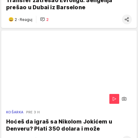
Transfer zatresao Evroligu: Šengelija
prešao u Dubai iz Barselone
2
·
Reaguj
2
KOŠARKA
PRE 3 H
Hoćeš da igraš sa Nikolom Jokićem u
Denveru? Plati 350 dolara i može