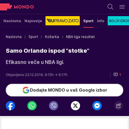
Naslovna
Najnovije
Sport
Info
Naslovna
Sport
Košarka
NBA liga rezultati
Samo Orlando ispod "stotke"
Efikasno veče u NBA ligi.
Objavljeno 23.12.2016. 9:15h
→ 9:17h
1
Dodajte MONDO u vaš Google izbor