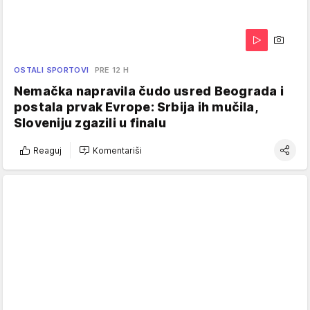
OSTALI SPORTOVI
PRE 12 H
Nemačka napravila čudo usred Beograda i
postala prvak Evrope: Srbija ih mučila,
Sloveniju zgazili u finalu
Reaguj
Komentariši