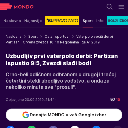
Naslovna
Najnovije
Sport
Info
Naslovna
Sport
Ostali sportovi
Vaterpolo večiti derbi
Partizan - Crvena zvezda 10-10 Regionalna liga A1 2019
Uzbudljiv prvi vaterpolo derbi: Partizan
ispustio 9:5, Zvezdi slađi bod!
Crno-beli odličnom odbranom u drugoj i trećoj
četvrtini stekli ubedljivo vođstvo, a onda za
nekoliko minuta sve "prosuli".
Objavljeno 20.09.2019. 21:44h
10
Dodajte MONDO u vaš Google izbor