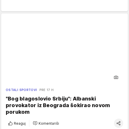
OSTALI SPORTOVI
PRE 17 H
"Bog blagoslovio Srbiju": Albanski
provokator iz Beograda šokirao novom
porukom
Reaguj
Komentariši