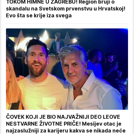
TOKOM HIMNE U ZAGREBU! Region bruji o
skandalu na Svetskom prvenstvu u Hrvatskoj!
Evo šta se krije iza svega
ČOVEK KOJI JE BIO NAJVAŽNIJI DEO LEOVE
NESTVARNE ŽIVOTNE PRIČE! Mesijev otac je
najzaslužniji za karijeru kakva se nikada neće