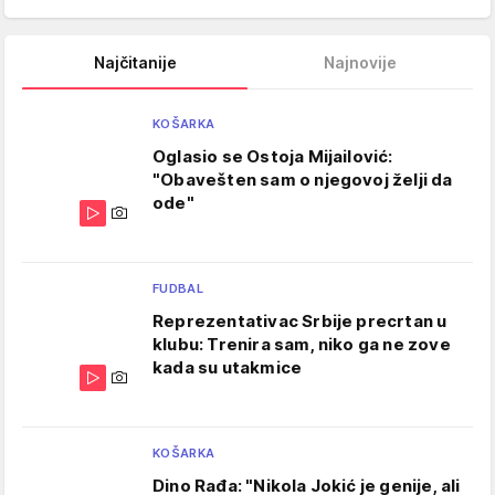
Najčitanije
Najnovije
KOŠARKA
Oglasio se Ostoja Mijailović:
"Obavešten sam o njegovoj želji da
ode"
FUDBAL
Reprezentativac Srbije precrtan u
klubu: Trenira sam, niko ga ne zove
kada su utakmice
KOŠARKA
Dino Rađa: "Nikola Jokić je genije, ali