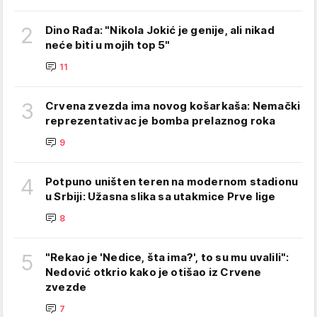
2
Dino Rađa: "Nikola Jokić je genije, ali nikad
neće biti u mojih top 5"
11
3
Crvena zvezda ima novog košarkaša: Nemački
reprezentativac je bomba prelaznog roka
9
4
Potpuno uništen teren na modernom stadionu
u Srbiji: Užasna slika sa utakmice Prve lige
8
5
"Rekao je 'Nedice, šta ima?', to su mu uvalili":
Nedović otkrio kako je otišao iz Crvene
zvezde
7