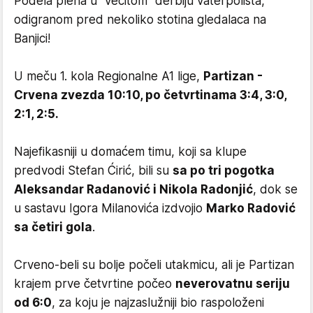
Podela plena u "večitom" derbiju vaterpolista,
odigranom pred nekoliko stotina gledalaca na
Banjici!
U meču 1. kola Regionalne A1 lige,
Partizan -
Crvena zvezda 10:10, po četvrtinama 3:4, 3:0,
2:1, 2:5.
Najefikasniji u domaćem timu, koji sa klupe
predvodi Stefan Ćirić, bili su
sa po tri pogotka
Aleksandar Radanović i Nikola Radonjić
, dok se
u sastavu Igora Milanovića izdvojio
Marko Radović
sa četiri gola
.
Crveno-beli su bolje počeli utakmicu, ali je Partizan
krajem prve četvrtine počeo
neverovatnu seriju
od 6:0
, za koju je najzaslužniji bio raspoloženi