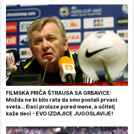
FILMSKA PRIČA ŠTRAUSA SA GRBAVICE:
Možda ne bi bilo rata da smo postali prvaci
sveta... Đaci prolaze pored mene, a učitelj
kaže deci - EVO IZDAJICE JUGOSLAVIJE!