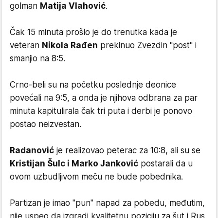
golman
Matija Vlahović
.
Čak 15 minuta prošlo je do trenutka kada je
veteran
Nikola Rađen
prekinuo Zvezdin "post" i
smanjio na 8:5.
Crno-beli su na početku poslednje deonice
povećali na 9:5, a onda je njihova odbrana za par
minuta kapitulirala čak tri puta i derbi je ponovo
postao neizvestan.
Radanović
je realizovao peterac za 10:8, ali su se
Kristijan Šulc i Marko Janković
postarali da u
ovom uzbudljivom meču ne bude pobednika.
Partizan je imao "pun" napad za pobedu, međutim,
nije uspeo da izgradi kvalitetnu poziciju za šut i Rus