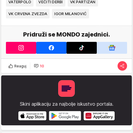
VATERPOLO
VEČITI DERBI
VK PARTIZAN
VK CRVENA ZVEZDA
IGOR MILANOVIĆ
Pridruži se MONDO zajednici.
Reaguj
10
Skini aplikaciju za najbolje iskustvo portala.