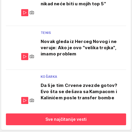
nikad neće biti u mojih top 5"
TENIS
Novak gleda iz Herceg Novog i ne
veruje: Ako je ovo "velika trojka",
imamo problem
KOŠARKA
Da li je tim Crvene zvezde gotov?
Evo šta se dešava sa Kampacom i
Kalinićem posle transfer bombe
Sve najčitanije vesti