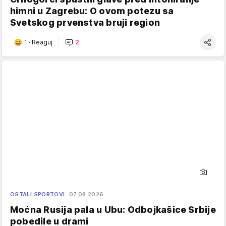
himni u Zagrebu: O ovom potezu sa
Svetskog prvenstva bruji region
1
·
Reaguj
2
OSTALI SPORTOVI
07.08.2026.
Moćna Rusija pala u Ubu: Odbojkašice Srbije
pobedile u drami