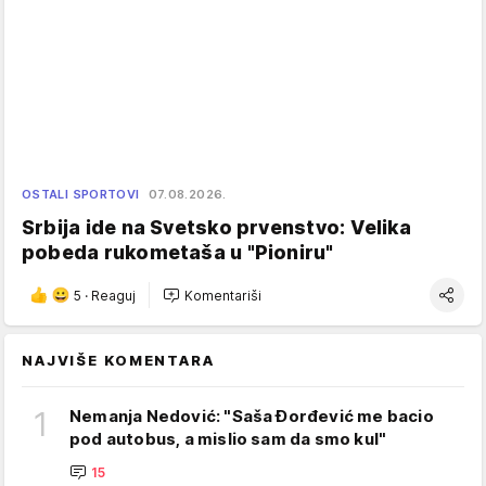
OSTALI SPORTOVI
07.08.2026.
Srbija ide na Svetsko prvenstvo: Velika
pobeda rukometaša u "Pioniru"
5
·
Reaguj
Komentariši
NAJVIŠE KOMENTARA
1
Nemanja Nedović: "Saša Đorđević me bacio
pod autobus, a mislio sam da smo kul"
15