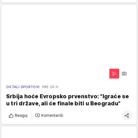
OSTALI SPORTOVI
PRE 20 H
Srbija hoće Evropsko prvenstvo: "Igraće se
u tri države, ali će finale biti u Beogradu"
Reaguj
Komentariši