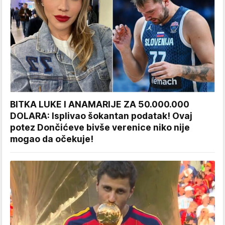
BITKA LUKE I ANAMARIJE ZA 50.000.000
DOLARA: Isplivao šokantan podatak! Ovaj
potez Dončićeve bivše verenice niko nije
mogao da očekuje!