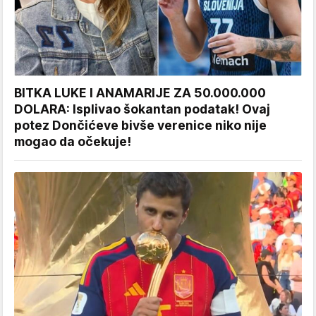
BITKA LUKE I ANAMARIJE ZA 50.000.000
DOLARA: Isplivao šokantan podatak! Ovaj
potez Dončićeve bivše verenice niko nije
mogao da očekuje!