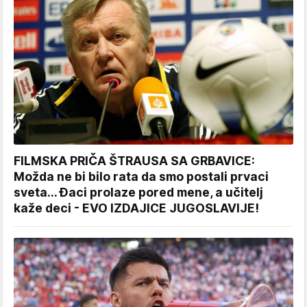
FILMSKA PRIČA ŠTRAUSA SA GRBAVICE:
Možda ne bi bilo rata da smo postali prvaci
sveta... Đaci prolaze pored mene, a učitelj
kaže deci - EVO IZDAJICE JUGOSLAVIJE!