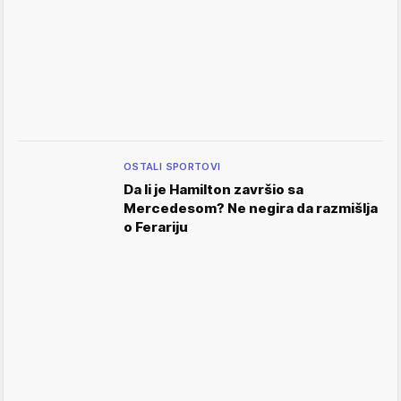
OSTALI SPORTOVI
Da li je Hamilton završio sa
Mercedesom? Ne negira da razmišlja
o Ferariju