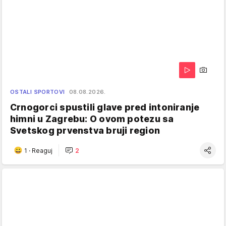
OSTALI SPORTOVI
08.08.2026.
Crnogorci spustili glave pred intoniranje
himni u Zagrebu: O ovom potezu sa
Svetskog prvenstva bruji region
1
·
Reaguj
2