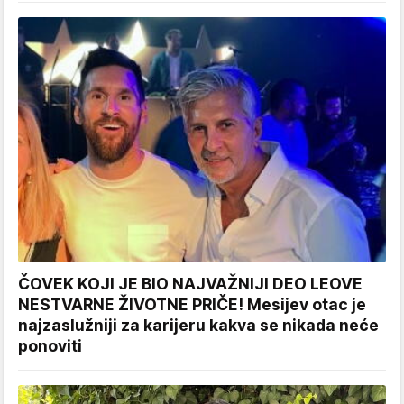
ČOVEK KOJI JE BIO NAJVAŽNIJI DEO LEOVE
NESTVARNE ŽIVOTNE PRIČE! Mesijev otac je
najzaslužniji za karijeru kakva se nikada neće
ponoviti