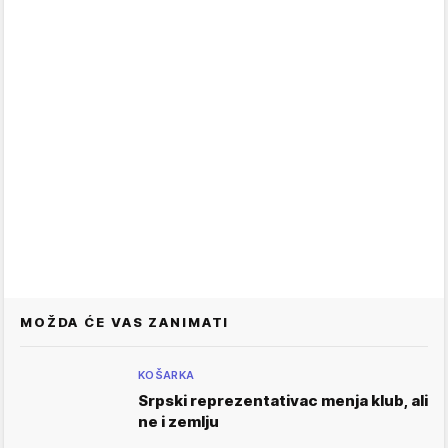
MOŽDA ĆE VAS ZANIMATI
KOŠARKA
Srpski reprezentativac menja klub, ali
ne i zemlju