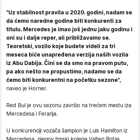
"Uz stabilnost pravila u 2020. godini, nadam se
da ćemo naredne godine biti konkurenti za
titulu. Mercedes je imao još jednu jaku godinu i
oni su i dalje reper, ali približavamo se.
Teoretski, vozilo koje budete videli za tri
meseca biće unapređena verzija naših vozila
iz Abu Dabija. Čini se da smo na pravom putu,
pa ako nešto ne propustimo, nadamo se da
ćemo biti konkurentni na početku sezone",
naveo je Horner.
Red Bul je ovu sezonu završio na trećem mestu iza
Mercedesa i Ferarija.
U konkurenciji vozača šampion je Luis Hamilton iz
Mercedesa, njegov timski kolega Valteri Botas