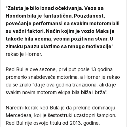
"Zaista je bilo iznad očekivanja. Veza sa
Hondom bila je fantastična. Pouzdanost,
povećanje performansi sa svakim motorom bili
su važni faktori. Način kojim je vozio Maks je
takođe bila veoma, veoma pozitivna stvar. U
zimsku pauzu ulazimo sa mnogo motivacije"
,
rekao je Horner.
Red Bul je ove sezone, prvi put posle 13 godina
promenio snabdevača motorima, a Horner je rekao
da se znalo "da je ova godina tranziciona, ali da je
svakim novim motorom ekipa bila bliža i brža".
Naredni korak Red Bula je da prekine dominaciju
Mercedesa, koji je šestostruki uzastopni šampion.
Red Bul nije osvojio titulu od 2013. godine.