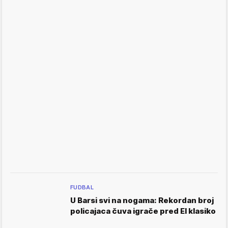
FUDBAL
U Barsi svi na nogama: Rekordan broj
policajaca čuva igrače pred El klasiko