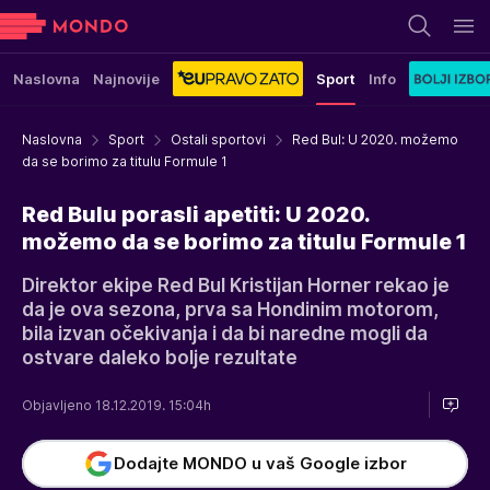
Naslovna
Najnovije
Sport
Info
Naslovna
Sport
Ostali sportovi
Red Bul: U 2020. možemo
da se borimo za titulu Formule 1
Red Bulu porasli apetiti: U 2020.
možemo da se borimo za titulu Formule 1
Direktor ekipe Red Bul Kristijan Horner rekao je
da je ova sezona, prva sa Hondinim motorom,
bila izvan očekivanja i da bi naredne mogli da
ostvare daleko bolje rezultate
Objavljeno 18.12.2019. 15:04h
Dodajte MONDO u vaš Google izbor