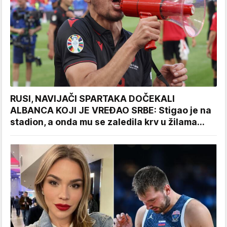
RUSI, NAVIJAČI SPARTAKA DOČEKALI
ALBANCA KOJI JE VREĐAO SRBE: Stigao je na
stadion, a onda mu se zaledila krv u žilama...