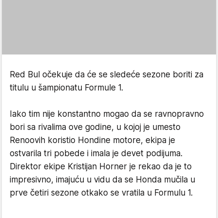
Red Bul očekuje da će se sledeće sezone boriti za
titulu u šampionatu Formule 1.
Iako tim nije konstantno mogao da se ravnopravno
bori sa rivalima ove godine, u kojoj je umesto
Renoovih koristio Hondine motore, ekipa je
ostvarila tri pobede i imala je devet podijuma.
Direktor ekipe Kristijan Horner je rekao da je to
impresivno, imajuću u vidu da se Honda mučila u
prve četiri sezone otkako se vratila u Formulu 1.