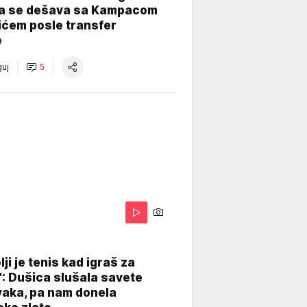
ta se dešava sa Kampacom
nićem posle transfer
e
uj
5
lji je tenis kad igraš za
": Dušica slušala savete
vaka, pa nam donela