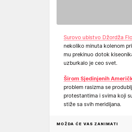
Surovo ubistvo Džordža Flo
nekoliko minuta kolenom pri
mu prekinuo dotok kiseonika,
uzburkalo je ceo svet.
Širom Sjedinjenih Američk
problem rasizma se produblj
protestantima i svima koji su
stiže sa svih meridijana.
MOŽDA ĆE VAS ZANIMATI