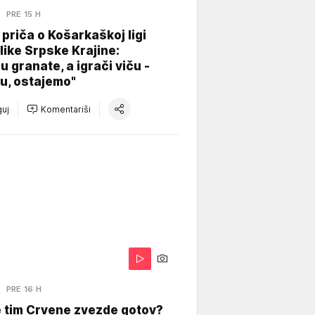
A
PRE 15 H
 priča o Košarkaškoj ligi
ike Srpske Krajine:
u granate, a igrači viču -
u, ostajemo"
uj
Komentariši
A
PRE 16 H
je tim Crvene zvezde gotov?