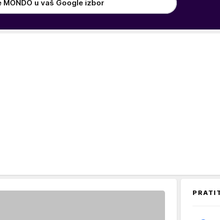
e MONDO u vaš Google izbor
PRATI