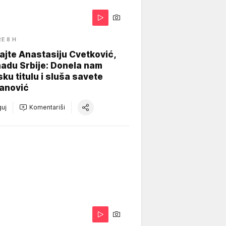
RE 8 H
jte Anastasiju Cvetković,
adu Srbije: Donela nam
ku titulu i sluša savete
vanović
uj
Komentariši