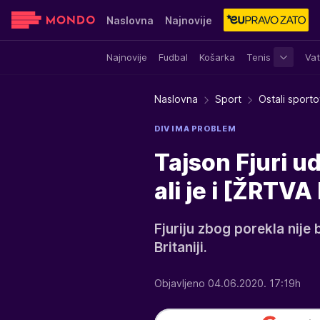
Naslovna
Najnovije
Najnovije
Fudbal
Košarka
Tenis
Vat
Sensa
Stvar ukusa
Yumama
Naslovna
Sport
Ostali sporto
DIV IMA PROBLEM
Tajson Fjuri u
ali je i [ŽRTV
Fjuriju zbog porekla nije 
Britaniji.
Objavljeno 04.06.2020. 17:19h