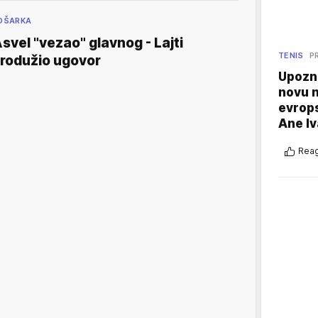
OŠARKA
svel "vezao" glavnog - Lajti
TENIS
P
rodužio ugovor
Upozna
novu n
evrops
Ane I
Reag