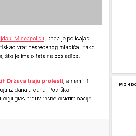
jda u Mineapolisu
, kada je policajac
tiskao vrat nesrećenog mladića i tako
 što je imalo fatalne posledice,
ih Država traju protesti
, a nemiri i
MOND
uju iz dana u dana. Podrška
 digli glas protiv rasne diskriminacije