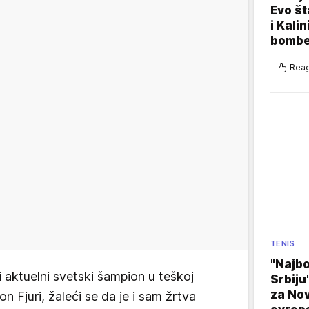
Evo š
i Kali
bomb
Reag
TENIS
"Najbo
aktuelni svetski šampion u teškoj
Srbiju
za No
on Fjuri, žaleći se da je i sam žrtva