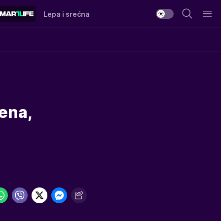
Lepa i srećna
tena,