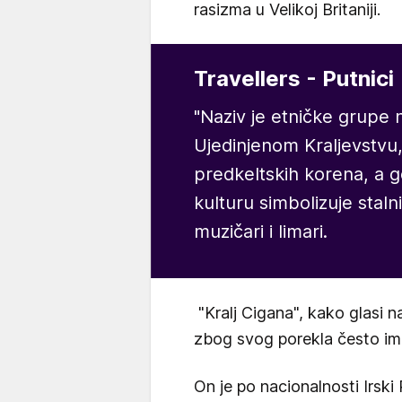
rasizma u Velikoj Britaniji.
Travellers - Putnici
"Naziv je etničke grupe n
Ujedinjenom Kraljevstvu, 
predkeltskih korena, a g
kulturu simbolizuje stal
muzičari i limari.
"Kralj Cigana", kako glasi 
zbog svog porekla često im
On je po nacionalnosti Irski 