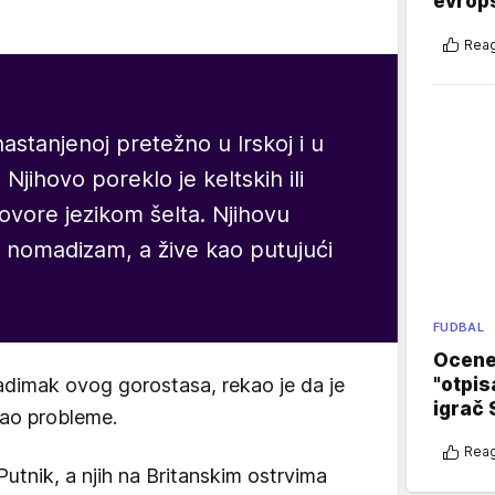
evrop
Reag
astanjenoj pretežno u Irskoj i u
Njihovo poreklo je keltskih ili
ovore jezikom šelta. Njihovu
ni nomadizam, a žive kao putujući
FUDBAL
Ocene 
"otpis
nadimak ovog gorostasa, rekao je da je
igrač 
ao probleme.
Reag
Putnik, a njih na Britanskim ostrvima