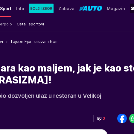
Sport
Info
Zabava
Magazin
erpolo
Ostali sportovi
vi
Tajson Fjuri rasizam Rom
dara kao maljem, jak je kao s
A RASIZMA]!
bio dozvoljen ulaz u restoran u Velikoj
2