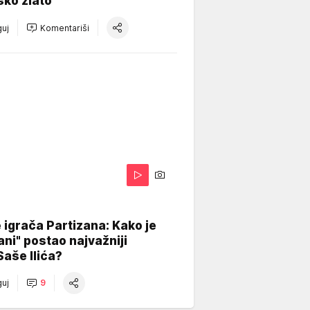
sko zlato
uj
Komentariši
igrača Partizana: Kako je
ani" postao najvažniji
Saše Ilića?
uj
9