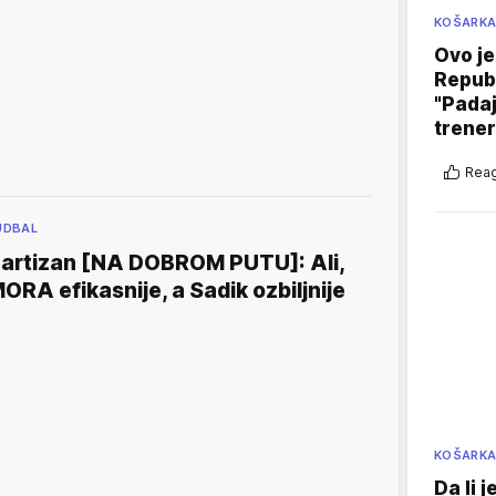
KOŠARK
Ovo je
Republ
"Padaj
trener
Reag
UDBAL
artizan [NA DOBROM PUTU]: Ali,
ORA efikasnije, a Sadik ozbiljnije
KOŠARK
Da li 