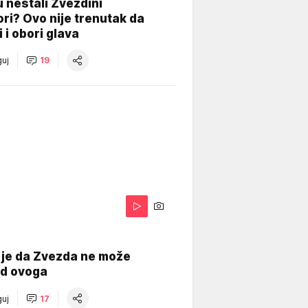
 nestali Zvezdini
ri? Ovo nije trenutak da
i i obori glava
uj
19
 je da Zvezda ne može
od ovoga
uj
17