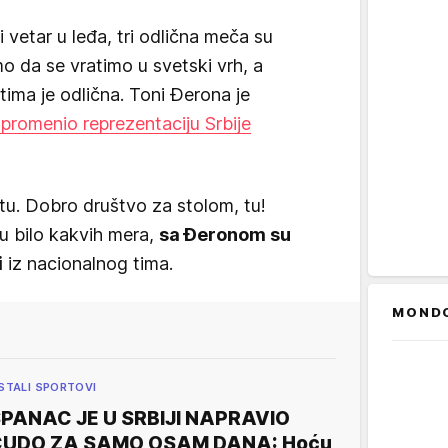
 vetar u leđa, tri odlična meča su
 da se vratimo u svetski vrh, a
ima je odlična. Toni Đerona je
promenio reprezentaciju Srbije
 tu. Dobro društvo za stolom, tu!
u bilo kakvih mera,
sa Đeronom su
i
iz nacionalnog tima.
MOND
STALI SPORTOVI
PANAC JE U SRBIJI NAPRAVIO
ČUDO ZA SAMO OSAM DANA: Hoću