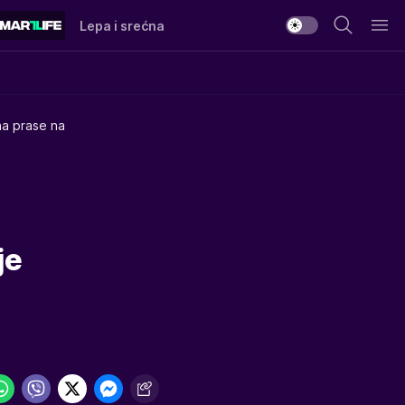
Lepa i srećna
na prase na
je