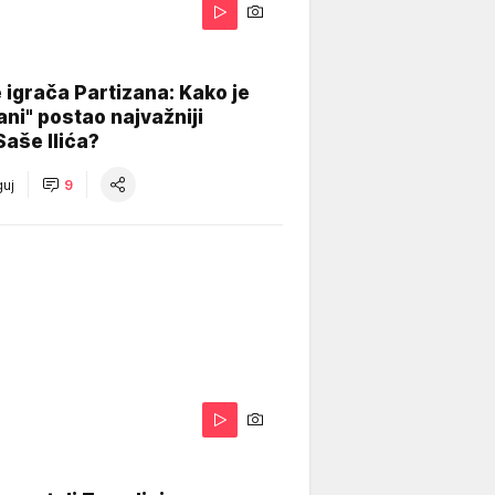
igrača Partizana: Kako je
ani" postao najvažniji
Saše Ilića?
uj
9