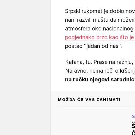
Srpski rukomet je dobio novi
nam razvili maštu da možemo
atmosfera oko nacionalnog t
podjednako brzo kao što je 
postao ''jedan od nas''.
Kafana, tu. Prase na ražnju,
Naravno, nema reči o kršenj
na ručku njegovi saradnic
MOŽDA ĆE VAS ZANIMATI
O
Š