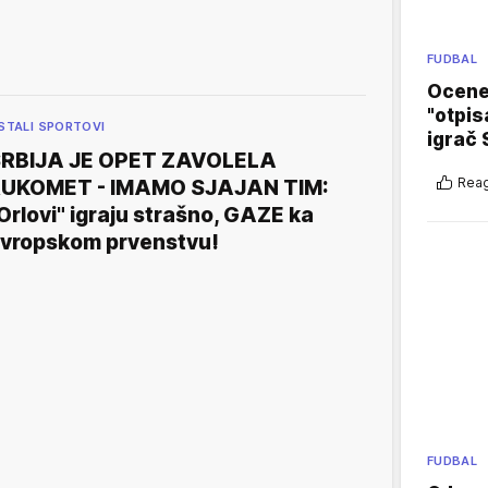
FUDBAL
Ocene 
"otpis
STALI SPORTOVI
igrač 
RBIJA JE OPET ZAVOLELA
Reag
UKOMET - IMAMO SJAJAN TIM:
Orlovi" igraju strašno, GAZE ka
vropskom prvenstvu!
FUDBAL