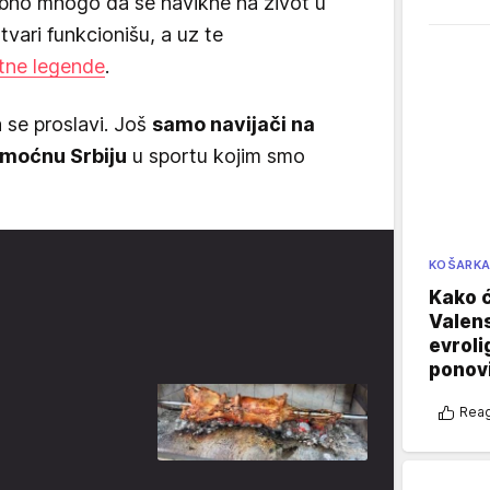
ebno mnogo da se navikne na život u
stvari funkcionišu, a uz te
etne legende
.
 se proslavi. Još
samo navijači na
 moćnu Srbiju
u sportu kojim smo
KOŠARK
Kako ć
Valens
evroli
ponovi
Reag