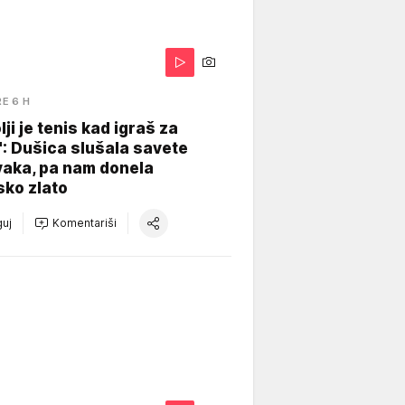
RE 6 H
lji je tenis kad igraš za
": Dušica slušala savete
vaka, pa nam donela
sko zlato
uj
Komentariši