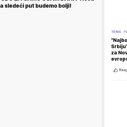
a sledeći put budemo bolji!
TENIS
P
"Najbo
Srbiju
za No
evrop
Reag