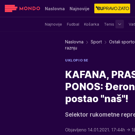
Naslovna
Najnovije
Najnovije
Fudbal
Košarka
Tenis
Vat
Sensa
Stvar ukusa
Yumama
Naslovna
Sport
Ostali sporto
raznju
UKLOPIO SE
KAFANA, PRAS
PONOS: Đerona 
postao ''naš''!
Selektor rukometne reprez
Objavljeno 14.01.2021. 17:44h
→ 1