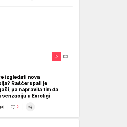
A
e izgledati nova
ija? Raščerupali je
gaši, pa napravila tim da
 senzaciju u Evroligi
uj
2