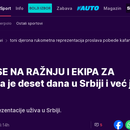
Sport
Info
Zabava
Magazin
erpolo
Ostali sportovi
vi
toni djerona rukometna reprezentacija proslava pobede kafa
E NA RAŽNJU I EKIPA ZA
je deset dana u Srbiji i već 
entacije uživa u Srbiji.
8:14h
5