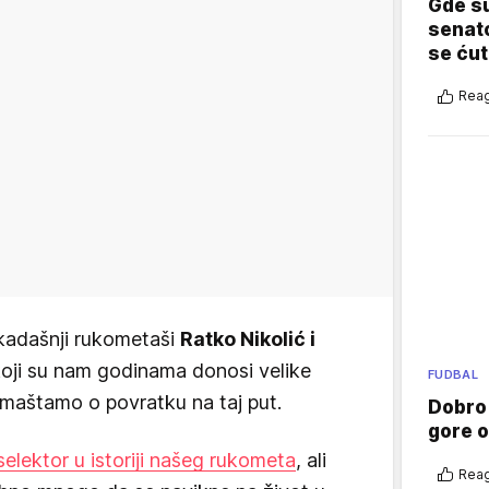
Gde su
senato
se ćut
Reag
ekadašnji rukometaši
Ratko Nikolić i
 koji su nam godinama donosi velike
FUDBAL
maštamo o povratku na taj put.
Dobro
gore 
 selektor u istoriji našeg rukometa
, ali
Reag