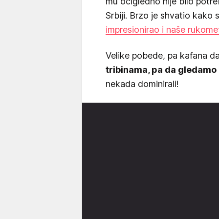
mu očigledno nije bilo potr
Srbiji. Brzo je shvatio kako 
impresionirao i naše rukom
Velike pobede, pa kafana da
tribinama, pa da gledamo
nekada dominirali!