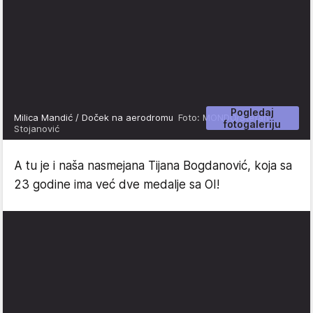
Pogledaj
Milica Mandić / Doček na aerodromu
Foto: MONDO/Stefan
fotogaleriju
Stojanović
A tu je i naša nasmejana Tijana Bogdanović, koja sa
23 godine ima već dve medalje sa OI!