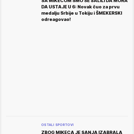
SA MIKECOM SMO SE ŠALILI DA MORA
DA USTAJE U 6: Novak čuo za prvu
medalju Srbije u Tokiju i ŠMEKERSKI
odreagovao!
OSTALI SPORTOVI
ZBOG MIKECA JE SANJA IZABRALA