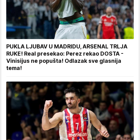
PUKLA LJUBAV U MADRIDU, ARSENAL TRLJA
RUKE! Real presekao: Perez rekao DOSTA -
Vinisijus ne popušta! Odlazak sve glasnija
tema!