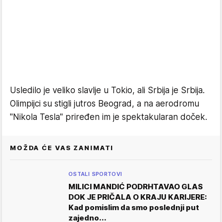
Usledilo je veliko slavlje u Tokio, ali Srbija je Srbija.
Olimpijci su stigli jutros Beograd, a na aerodromu
"Nikola Tesla" priređen im je spektakularan doček.
MOŽDA ĆE VAS ZANIMATI
OSTALI SPORTOVI
MILICI MANDIĆ PODRHTAVAO GLAS
DOK JE PRIČALA O KRAJU KARIJERE:
Kad pomislim da smo poslednji put
zajedno...