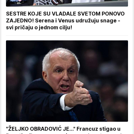
SESTRE KOJE SU VLADALE SVETOM PONOVO
ZAJEDNO! Serena i Venus udružuju snage -
svi pričaju o jednom cilju!
"ŽELJKO OBRADOVIĆ JE..." Francuz stigao u