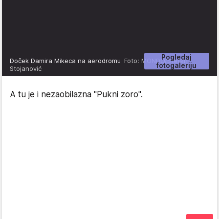
Pogledaj
Doček Damira Mikeca na aerodromu
Foto: MONDO/Stefan
fotogaleriju
Stojanović
A tu je i nezaobilazna "Pukni zoro".