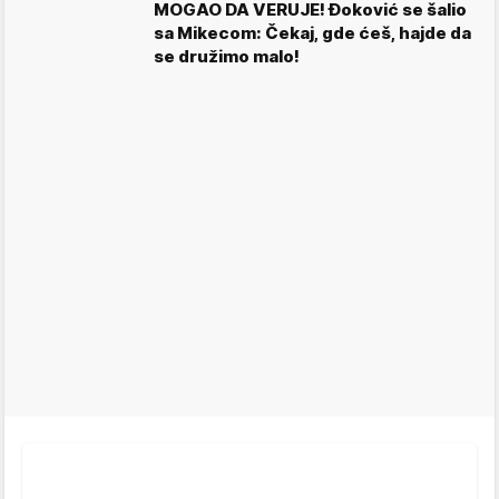
MOGAO DA VERUJE! Đoković se šalio
sa Mikecom: Čekaj, gde ćeš, hajde da
se družimo malo!