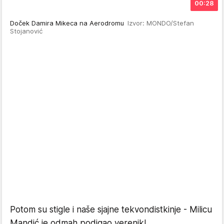
00:28
Doček Damira Mikeca na Aerodromu
Izvor: MONDO/Stefan
Stojanović
Potom su stigle i naše sjajne tekvondistkinje - Milicu
Mandić je odmah podigao verenik!