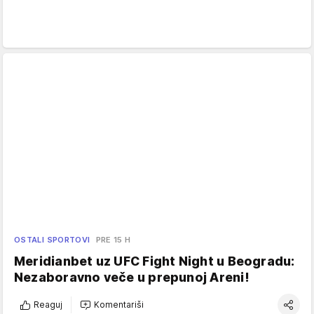
OSTALI SPORTOVI
PRE 15 H
Meridianbet uz UFC Fight Night u Beogradu:
Nezaboravno veče u prepunoj Areni!
Reaguj
Komentariši