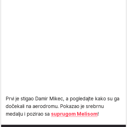
Prvi je stigao Damir Mikec, a pogledajte kako su ga
dočekali na aerodromu. Pokazao je srebrnu
medalju i pozirao sa
suprugom Melisom
!