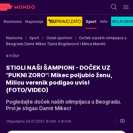
Naslovna
Najnovije
Sport
Info
Naslovna
Sport
Ostali sportovi
Doček srpskih olimpijaca u
Beogradu Damir Mikec Tijana Bogdanović i Milica Mandić
STIŽU!
STIGLI NAŠI ŠAMPIONI - DOČEK UZ
"PUKNI ZORO": Mikec poljubio ženu,
Milicu verenik podigao uvis!
(FOTO/VIDEO)
Pogledajte doček naših olimpijaca u Beogradu.
Prvi je stigao Damir Mikec!
Objavljeno 29.07.2021. 8:34h
→ 8:43h