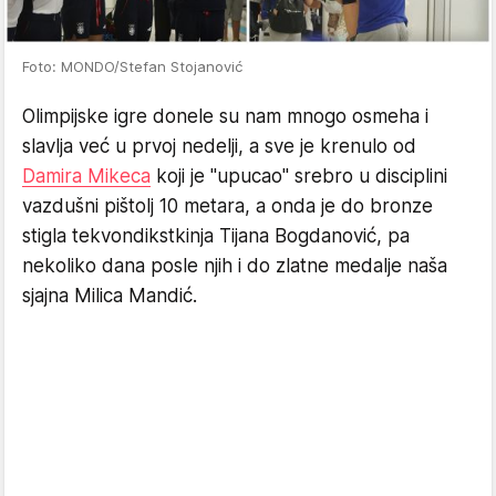
Foto: MONDO/Stefan Stojanović
Olimpijske igre donele su nam mnogo osmeha i
slavlja već u prvoj nedelji, a sve je krenulo od
Damira Mikeca
koji je "upucao" srebro u disciplini
vazdušni pištolj 10 metara, a onda je do bronze
stigla tekvondikstkinja Tijana Bogdanović, pa
nekoliko dana posle njih i do zlatne medalje naša
sjajna Milica Mandić.