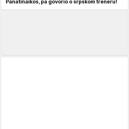
Panatinaikos, pa govorio o srpskom treneru!