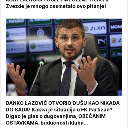
Zvezde je mnogo zasmetalo ovo pitanje!
DANKO LAZOVIĆ OTVORIO DUŠU KAO NIKADA
DO SADA! Kakva je situacija u FK Partizan?
Digao je glas o dugovanjima, OBEĆANIM
OSTAVKAMA, budućnosti kluba...