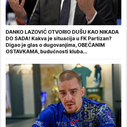
DANKO LAZOVIĆ OTVORIO DUŠU KAO NIKADA
DO SADA! Kakva je situacija u FK Partizan?
Digao je glas o dugovanjima, OBEĆANIM
OSTAVKAMA, budućnosti kluba...