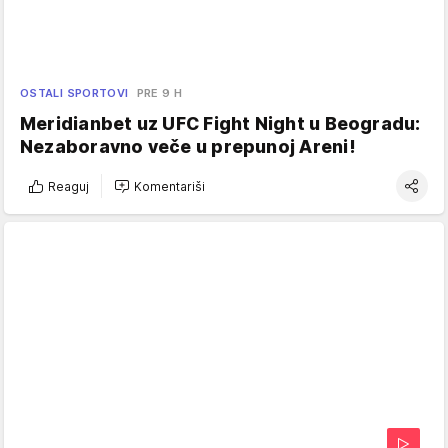
OSTALI SPORTOVI
PRE 9 H
Meridianbet uz UFC Fight Night u Beogradu:
Nezaboravno veče u prepunoj Areni!
Reaguj
Komentariši