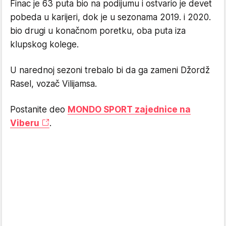
Finac je 63 puta bio na podijumu i ostvario je devet
pobeda u karijeri, dok je u sezonama 2019. i 2020.
bio drugi u konačnom poretku, oba puta iza
klupskog kolege.
U narednoj sezoni trebalo bi da ga zameni Džordž
Rasel, vozač Vilijamsa.
Postanite deo
MONDO SPORT zajednice na
Viberu
.