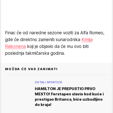
Finac će od naredne sezone voziti za Alfa Romeo,
gde će direktno zameniti sunarodnika
Kimija
Raikonena
koji je objavio da će mu ovo biti
poslednja takmičarska godina.
MOŽDA ĆE VAS ZANIMATI
OSTALI SPORTOVI
HAMILTON JE PREPUSTIO PRVO
MESTO! Ferstapen slavio kod kuće i
prestigao Britanca, biće uzbudljivo
do kraja!