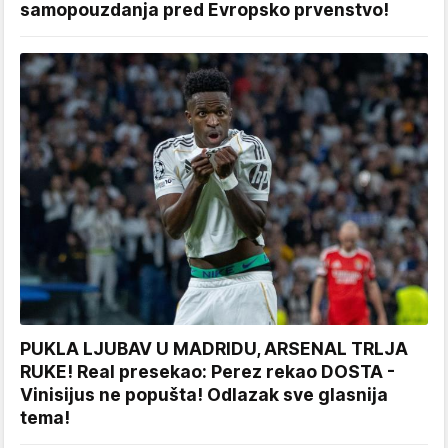
samopouzdanja pred Evropsko prvenstvo!
PUKLA LJUBAV U MADRIDU, ARSENAL TRLJA
RUKE! Real presekao: Perez rekao DOSTA -
Vinisijus ne popušta! Odlazak sve glasnija
tema!