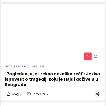
OSTALI SPORTOVI
PRE 13 H
"Pogledao ju je i rekao nekoliko reči": Jeziva
ispovest o tragediji koju je Hajdi doživela u
Beogradu
Reaguj
Komentariši