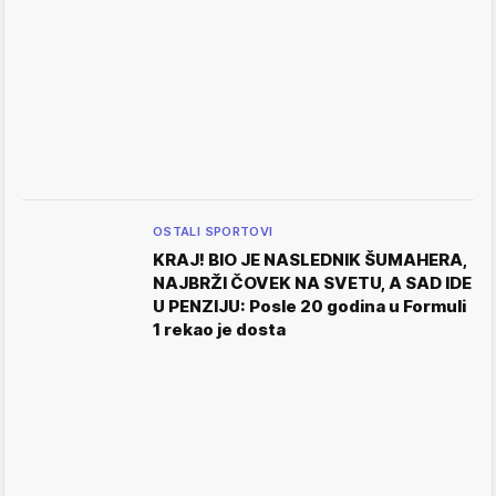
OSTALI SPORTOVI
KRAJ! BIO JE NASLEDNIK ŠUMAHERA,
NAJBRŽI ČOVEK NA SVETU, A SAD IDE
U PENZIJU: Posle 20 godina u Formuli
1 rekao je dosta