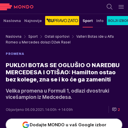
Naslovna
Najnovije
Sport
Info
Naslovna
Sport
Ostali sportovi
Valteri Botas ide u Alfa
Romeo u Mercedes dolazi Džek Rasel
PROMENA
PUKLO! BOTAS SE OGLUŠIO O NAREDBU
MERCEDESA I OTIŠAO: Hamilton ostao
bez kolege, zna se i ko će ga zameniti
Velika promena u Formuli 1, odlazi dvostruki
vicešampion iz Medcedesa.
Objavljeno 06.09.2021. 14:00h
→ 14:09h
2
Dodajte MONDO u vaš Google izbor