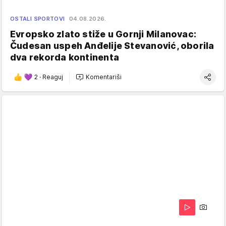
OSTALI SPORTOVI
04.08.2026.
Evropsko zlato stiže u Gornji Milanovac:
Čudesan uspeh Anđelije Stevanović, oborila
dva rekorda kontinenta
2
·
Reaguj
Komentariši