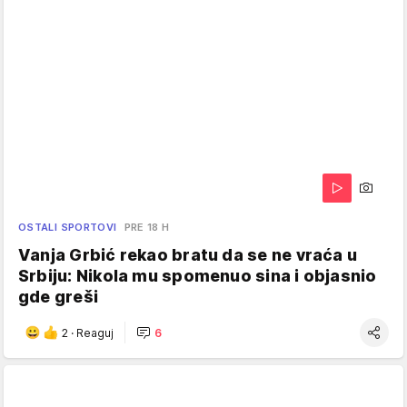
OSTALI SPORTOVI
PRE 18 H
Vanja Grbić rekao bratu da se ne vraća u
Srbiju: Nikola mu spomenuo sina i objasnio
gde greši
2
·
Reaguj
6