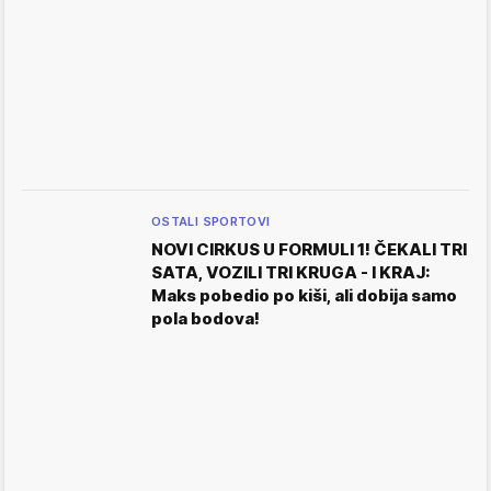
OSTALI SPORTOVI
NOVI CIRKUS U FORMULI 1! ČEKALI TRI
SATA, VOZILI TRI KRUGA - I KRAJ:
Maks pobedio po kiši, ali dobija samo
pola bodova!