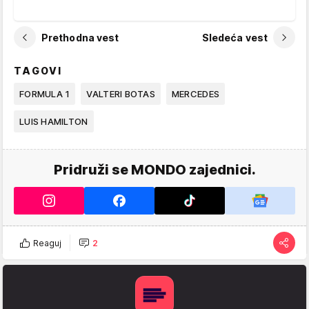
Prethodna vest
Sledeća vest
TAGOVI
FORMULA 1
VALTERI BOTAS
MERCEDES
LUIS HAMILTON
Pridruži se MONDO zajednici.
Reaguj
2