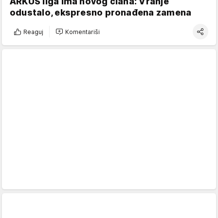
ARKUS liga ima novog člana: Vranje
odustalo, ekspresno pronađena zamena
Reaguj
Komentariši