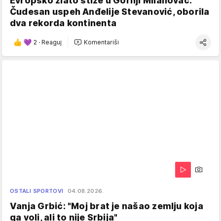
Evropsko zlato stiže u Gornji Milanovac:
Čudesan uspeh Anđelije Stevanović, oborila
dva rekorda kontinenta
2
·
Reaguj
Komentariši
OSTALI SPORTOVI
04.08.2026.
Vanja Grbić: "Moj brat je našao zemlju koja
ga voli, ali to nije Srbija"