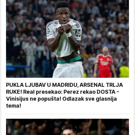
PUKLA LJUBAV U MADRIDU, ARSENAL TRLJA
RUKE! Real presekao: Perez rekao DOSTA -
Vinisijus ne popušta! Odlazak sve glasnija
tema!