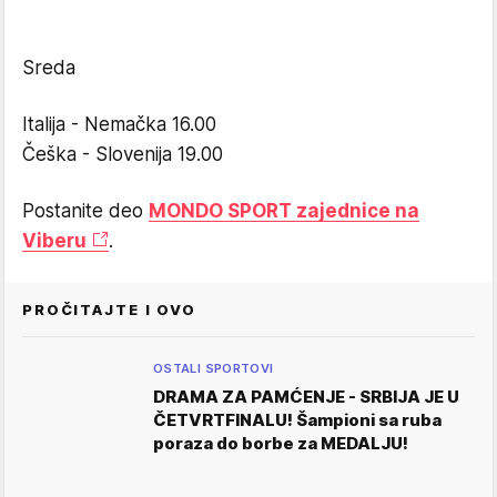
Sreda
Italija - Nemačka 16.00
Češka - Slovenija 19.00
Postanite deo
MONDO SPORT zajednice na
Viberu
.
PROČITAJTE I OVO
OSTALI SPORTOVI
DRAMA ZA PAMĆENJE - SRBIJA JE U
ČETVRTFINALU! Šampioni sa ruba
poraza do borbe za MEDALJU!