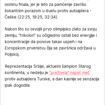
osminu finala, jer je leto za pamćenje završio
šokantnim porazom u duelu protiv autsajdera -
Češke (22:25, 19:25, 32:34).
Nakon što su osvojili prvo olimpijsko zlato za svoju
zemlju, "trikolori" su očigledno ostali bez energije i
koncentracije da ponove takav uspeh i na
Evropskom prvenstvu čija se završnica održava u
Poljskoj.
Reprezentacija Srbije, aktuelni šampion Starog
kontinenta, u nedelju je
"preživela" napet meč
protiv autsajdera Turske, a dan kasnije se senzacija
ipak dogodila.