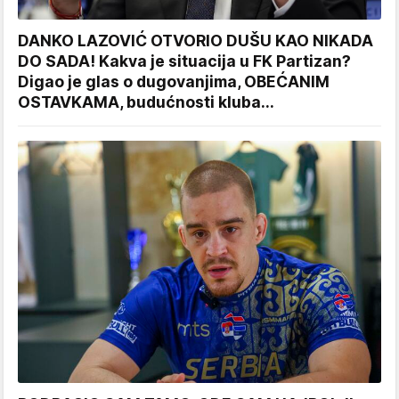
DANKO LAZOVIĆ OTVORIO DUŠU KAO NIKADA
DO SADA! Kakva je situacija u FK Partizan?
Digao je glas o dugovanjima, OBEĆANIM
OSTAVKAMA, budućnosti kluba...