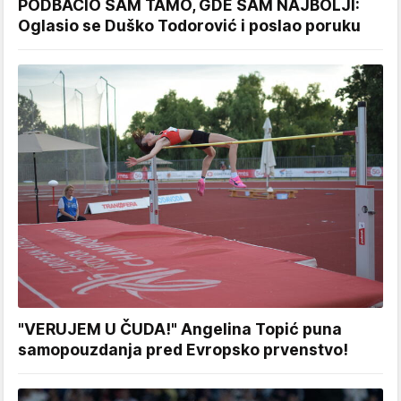
PODBACIO SAM TAMO, GDE SAM NAJBOLJI:
Oglasio se Duško Todorović i poslao poruku
"VERUJEM U ČUDA!" Angelina Topić puna
samopouzdanja pred Evropsko prvenstvo!