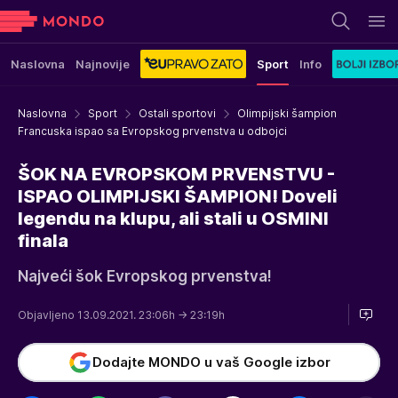
Naslovna
Najnovije
Sport
Info
Naslovna
Sport
Ostali sportovi
Olimpijski šampion
Francuska ispao sa Evropskog prvenstva u odbojci
ŠOK NA EVROPSKOM PRVENSTVU -
ISPAO OLIMPIJSKI ŠAMPION! Doveli
legendu na klupu, ali stali u OSMINI
finala
Najveći šok Evropskog prvenstva!
Objavljeno 13.09.2021. 23:06h
→ 23:19h
Dodajte MONDO u vaš Google izbor