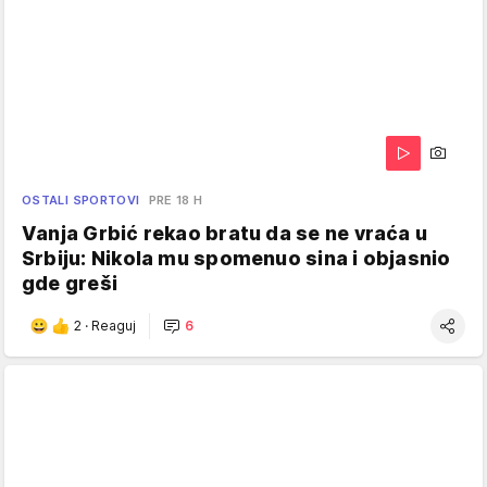
OSTALI SPORTOVI
PRE 18 H
Vanja Grbić rekao bratu da se ne vraća u
Srbiju: Nikola mu spomenuo sina i objasnio
gde greši
2
·
Reaguj
6