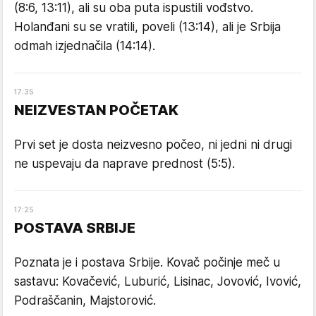
(8:6, 13:11), ali su oba puta ispustili vođstvo.
Holanđani su se vratili, poveli (13:14), ali je Srbija
odmah izjednačila (14:14).
17
:
35
NEIZVESTAN POČETAK
Prvi set je dosta neizvesno počeo, ni jedni ni drugi
ne uspevaju da naprave prednost (5:5).
17
:
25
POSTAVA SRBIJE
Poznata je i postava Srbije. Kovač počinje meč u
sastavu: Kovačević, Luburić, Lisinac, Jovović, Ivović,
Podraščanin, Majstorović.