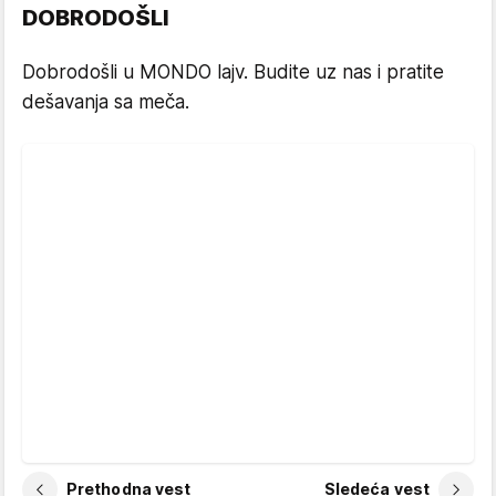
DOBRODOŠLI
Dobrodošli u MONDO lajv. Budite uz nas i pratite
dešavanja sa meča.
Prethodna vest
Sledeća vest