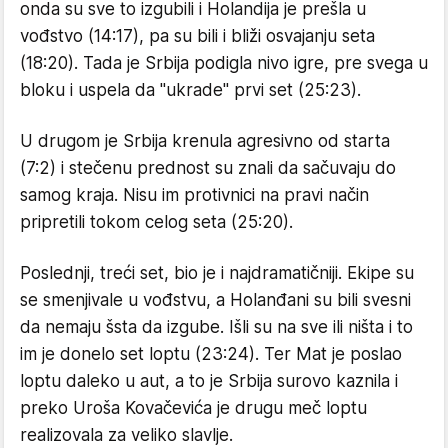
onda su sve to izgubili i Holandija je prešla u
vođstvo (14:17), pa su bili i bliži osvajanju seta
(18:20). Tada je Srbija podigla nivo igre, pre svega u
bloku i uspela da "ukrade" prvi set (25:23).
U drugom je Srbija krenula agresivno od starta
(7:2) i stečenu prednost su znali da sačuvaju do
samog kraja. Nisu im protivnici na pravi način
pripretili tokom celog seta (25:20).
Poslednji, treći set, bio je i najdramatičniji. Ekipe su
se smenjivale u vođstvu, a Holanđani su bili svesni
da nemaju šsta da izgube. Išli su na sve ili ništa i to
im je donelo set loptu (23:24). Ter Mat je poslao
loptu daleko u aut, a to je Srbija surovo kaznila i
preko Uroša Kovačevića je drugu meč loptu
realizovala za veliko slavlje.