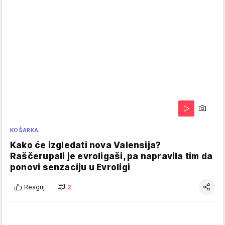
KOŠARKA
Kako će izgledati nova Valensija?
Raščerupali je evroligaši, pa napravila tim da
ponovi senzaciju u Evroligi
Reaguj
2