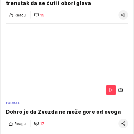
trenutak da se ćuti i obori glava
Reaguj
19
FUDBAL
Dobro je da Zvezda ne može gore od ovoga
Reaguj
17