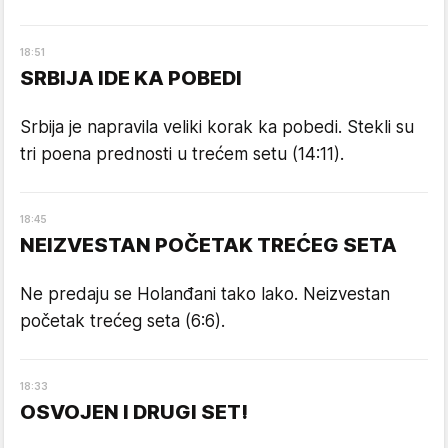
18
:
51
SRBIJA IDE KA POBEDI
Srbija je napravila veliki korak ka pobedi. Stekli su
tri poena prednosti u trećem setu (14:11).
18
:
45
NEIZVESTAN POČETAK TREĆEG SETA
Ne predaju se Holanđani tako lako. Neizvestan
početak trećeg seta (6:6).
18
:
33
OSVOJEN I DRUGI SET!