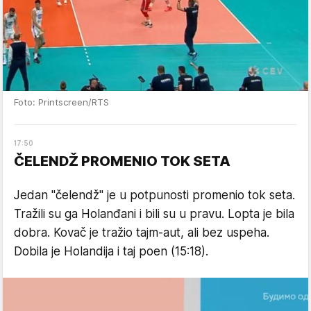
Foto: Printscreen/RTS
17
:
50
ČELENDŽ PROMENIO TOK SETA
Jedan "čelendž" je u potpunosti promenio tok seta.
Tražili su ga Holanđani i bili su u pravu. Lopta je bila
dobra. Kovač je tražio tajm-aut, ali bez uspeha.
Dobila je Holandija i taj poen (15:18).