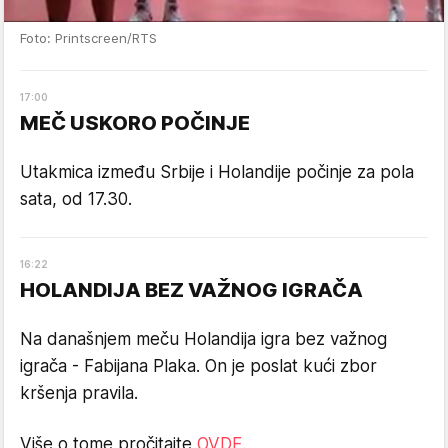
Foto: Printscreen/RTS
17
:
00
MEČ USKORO POČINJE
Utakmica između Srbije i Holandije počinje za pola
sata, od 17.30.
16
:
22
HOLANDIJA BEZ VAŽNOG IGRAČA
Na današnjem meču Holandija igra bez važnog
igrača - Fabijana Plaka. On je poslat kući zbor
kršenja pravila.
Više o tome pročitajte
OVDE
.