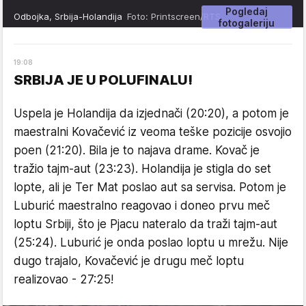
Pogledaj
Odbojka, Srbija-Holandija
Foto: Printscreen/RTS
fotogaleriju
19
:
08
SRBIJA JE U POLUFINALU!
Uspela je Holandija da izjednači (20:20), a potom je
maestralni Kovačević iz veoma teške pozicije osvojio
poen (21:20). Bila je to najava drame. Kovač je
tražio tajm-aut (23:23). Holandija je stigla do set
lopte, ali je Ter Mat poslao aut sa servisa. Potom je
Luburić maestralno reagovao i doneo prvu meč
loptu Srbiji, što je Pjacu nateralo da traži tajm-aut
(25:24). Luburić je onda poslao loptu u mrežu. Nije
dugo trajalo, Kovačević je drugu meč loptu
realizovao - 27:25!