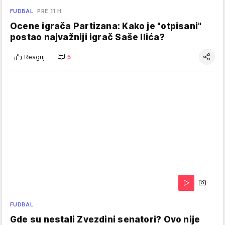
FUDBAL
PRE 11 H
Ocene igrača Partizana: Kako je "otpisani"
postao najvažniji igrač Saše Ilića?
Reaguj
5
FUDBAL
Gde su nestali Zvezdini senatori? Ovo nije