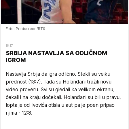
Foto: Printscreen/RTS
18
:
17
SRBIJA NASTAVLJA SA ODLIČNOM
IGROM
Nastavlja Srbija da igra odlično. Stekli su veiku
prednost (13:7). Tada su Holanđani tražili novu
video proveru. Svi su gledali ka velikom ekranu,
čekali i na kraju dočekali. Holanđani su bili u pravu,
lopta je od Ivovića otišla u aut pa je poen pripao
njima - 12:8.