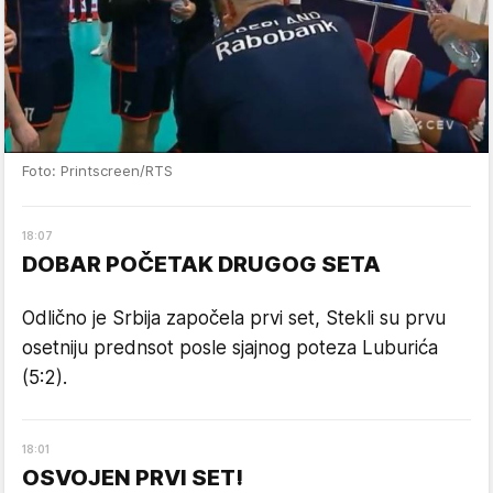
Foto: Printscreen/RTS
18
:
07
DOBAR POČETAK DRUGOG SETA
Odlično je Srbija započela prvi set, Stekli su prvu
osetniju prednsot posle sjajnog poteza Luburića
(5:2).
18
:
01
OSVOJEN PRVI SET!