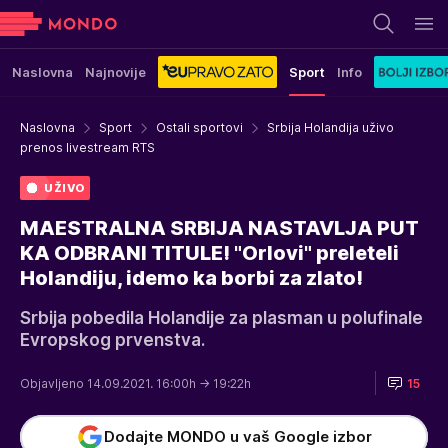
Naslovna
Najnovije
Sport
Info
Naslovna
Sport
Ostali sportovi
Srbija Holandija uživo
prenos livestream RTS
UŽIVO
MAESTRALNA SRBIJA NASTAVLJA PUT
KA ODBRANI TITULE! "Orlovi" preleteli
Holandiju, idemo ka borbi za zlato!
Srbija pobedila Holandije za plasman u polufinale
Evropskog prvenstva.
Objavljeno 14.09.2021. 16:00h
→ 19:22h
15
Dodajte MONDO u vaš Google izbor