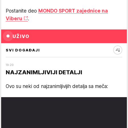
Postanite deo
MONDO SPORT zajednice na
Viberu
.
UŽIVO
SVI DOGAĐAJI
19
:
20
NAJZANIMLJIVIJI DETALJI
Ovo su neki od najzanimljivijih detalja sa meča: