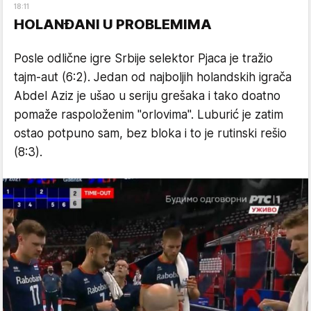
18
:
11
HOLANĐANI U PROBLEMIMA
Posle odlične igre Srbije selektor Pjaca je tražio
tajm-aut (6:2). Jedan od najboljih holandskih igrača
Abdel Aziz je ušao u seriju grešaka i tako doatno
pomaže raspoloženim "orlovima". Luburić je zatim
ostao potpuno sam, bez bloka i to je rutinski rešio
(8:3).