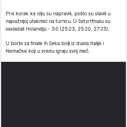
Prvi korak ka cilju su napravili, pošto su slavili u
najvažnijoj utakmici na turniru. U četvrtfinalu su
savladali Holandiju - 3:0 (25:23, 25:20, 27:25).
U borbi za finale ih čeka bolji iz duela Italije i
Nemačke koji u sredu igraju svoj meč.