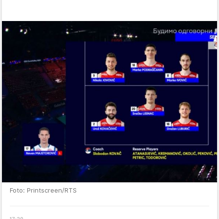
Foto: Printscreen/RTS
17
:
20