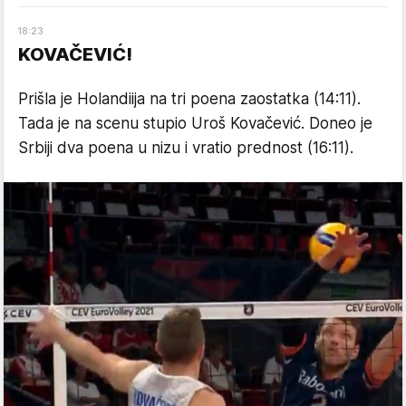
18
:
23
KOVAČEVIĆ!
Prišla je Holandiija na tri poena zaostatka (14:11).
Tada je na scenu stupio Uroš Kovačević. Doneo je
Srbiji dva poena u nizu i vratio prednost (16:11).