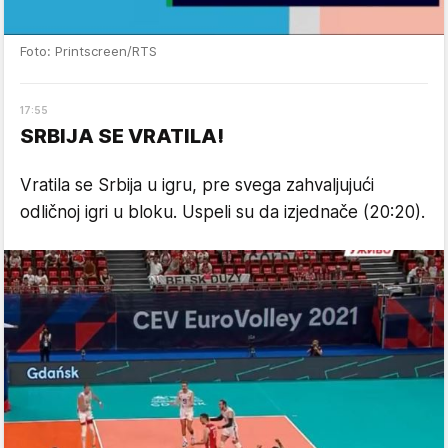
Foto: Printscreen/RTS
17
:
55
SRBIJA SE VRATILA!
Vratila se Srbija u igru, pre svega zahvaljujući
odličnoj igri u bloku. Uspeli su da izjednače (20:20).