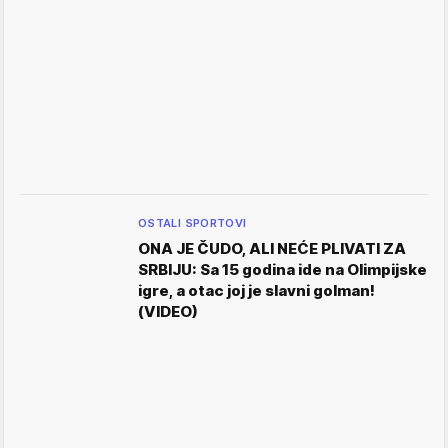
OSTALI SPORTOVI
ONA JE ČUDO, ALI NEĆE PLIVATI ZA
SRBIJU: Sa 15 godina ide na Olimpijske
igre, a otac joj je slavni golman!
(VIDEO)