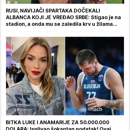
RUSI, NAVIJAČI SPARTAKA DOČEKALI
ALBANCA KOJI JE VREĐAO SRBE: Stigao je na
stadion, a onda mu se zaledila krv u žilama...
BITKA LUKE I ANAMARIJE ZA 50.000.000
DOLARA: Isplivao šokantan podatak! Ovaj