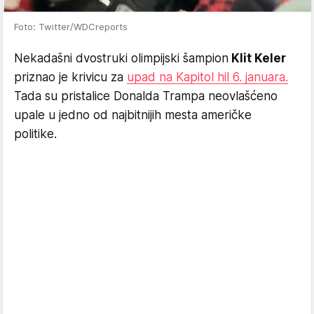
Foto: Twitter/WDCreports
Nekadašni dvostruki olimpijski šampion
Klit Keler
priznao je krivicu za
upad na Kapitol hil 6. januara.
Tada su pristalice Donalda Trampa neovlašćeno
upale u jedno od najbitnijih mesta američke
politike.