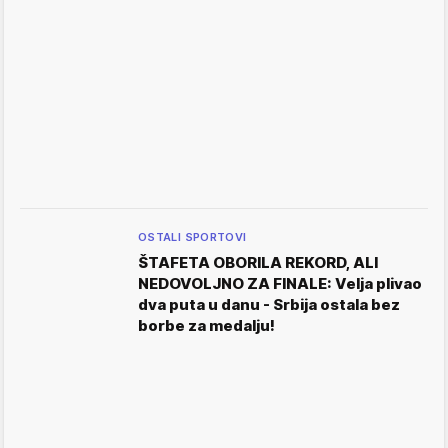
OSTALI SPORTOVI
ŠTAFETA OBORILA REKORD, ALI
NEDOVOLJNO ZA FINALE: Velja plivao
dva puta u danu - Srbija ostala bez
borbe za medalju!