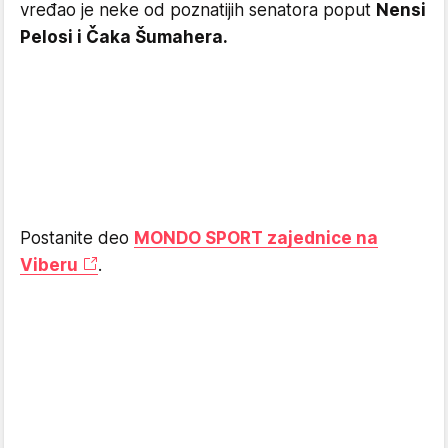
vređao je neke od poznatijih senatora poput
Nensi
Pelosi i Čaka Šumahera.
Postanite deo
MONDO SPORT zajednice na
Viberu
.