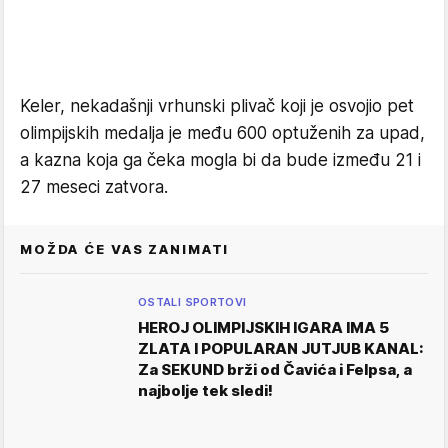
Keler, nekadašnji vrhunski plivač koji je osvojio pet
olimpijskih medalja je među 600 optuženih za upad,
a kazna koja ga čeka mogla bi da bude između 21 i
27 meseci zatvora.
MOŽDA ĆE VAS ZANIMATI
OSTALI SPORTOVI
HEROJ OLIMPIJSKIH IGARA IMA 5
ZLATA I POPULARAN JUTJUB KANAL:
Za SEKUND brži od Čavića i Felpsa, a
najbolje tek sledi!