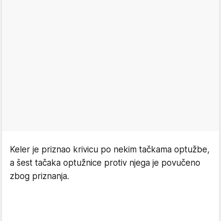
Keler je priznao krivicu po nekim tačkama optužbe,
a šest tačaka optužnice protiv njega je povučeno
zbog priznanja.