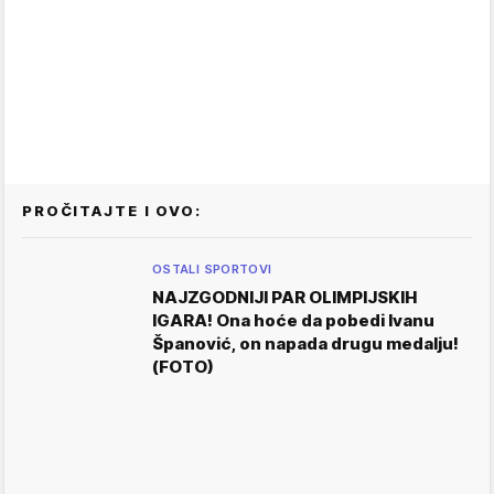
PROČITAJTE I OVO:
OSTALI SPORTOVI
NAJZGODNIJI PAR OLIMPIJSKIH
IGARA! Ona hoće da pobedi Ivanu
Španović, on napada drugu medalju!
(FOTO)