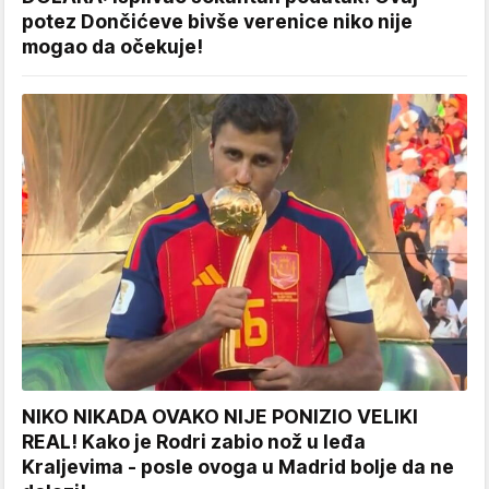
potez Dončićeve bivše verenice niko nije
mogao da očekuje!
NIKO NIKADA OVAKO NIJE PONIZIO VELIKI
REAL! Kako je Rodri zabio nož u leđa
Kraljevima - posle ovoga u Madrid bolje da ne