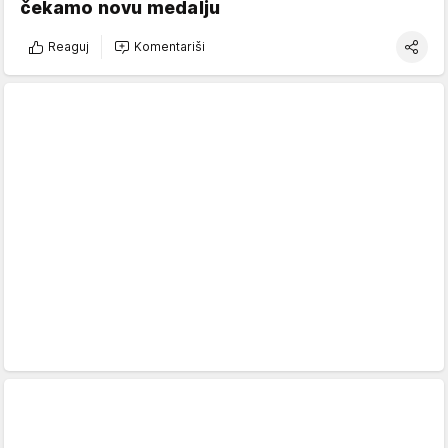
čekamo novu medalju
Reaguj
Komentariši