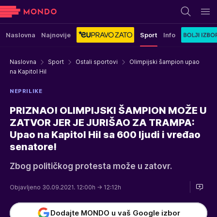
Naslovna
Najnovije
Sport
Info
Naslovna
Sport
Ostali sportovi
Olimpijski šampion upao
na Kapitol Hil
NEPRILIKE
PRIZNAO! OLIMPIJSKI ŠAMPION MOŽE U
ZATVOR JER JE JURIŠAO ZA TRAMPA:
Upao na Kapitol Hil sa 600 ljudi i vređao
senatore!
Zbog političkog protesta može u zatovr.
Objavljeno 30.09.2021. 12:00h
→ 12:12h
Dodajte MONDO u vaš Google izbor