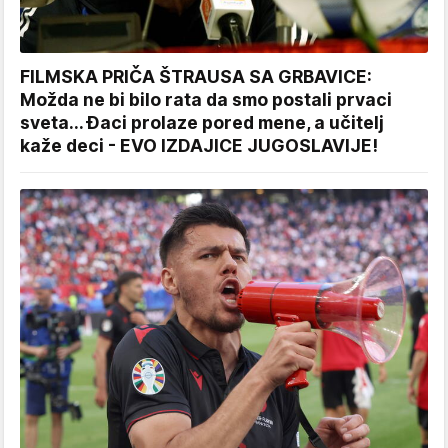
FILMSKA PRIČA ŠTRAUSA SA GRBAVICE:
Možda ne bi bilo rata da smo postali prvaci
sveta... Đaci prolaze pored mene, a učitelj
kaže deci - EVO IZDAJICE JUGOSLAVIJE!