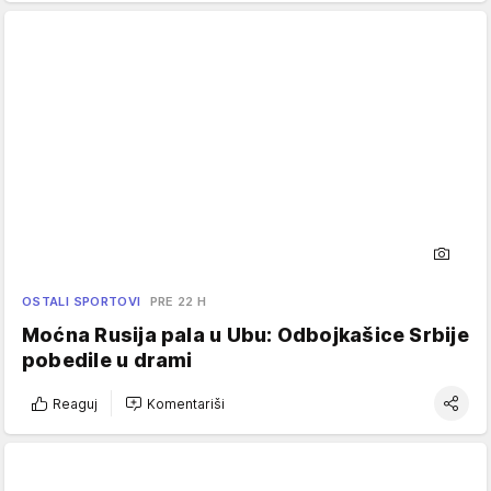
OSTALI SPORTOVI
PRE 22 H
Moćna Rusija pala u Ubu: Odbojkašice Srbije
pobedile u drami
Reaguj
Komentariši