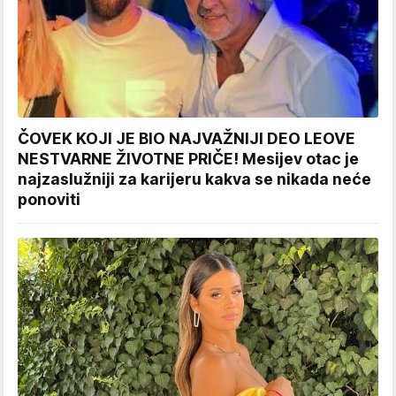
ČOVEK KOJI JE BIO NAJVAŽNIJI DEO LEOVE
NESTVARNE ŽIVOTNE PRIČE! Mesijev otac je
najzaslužniji za karijeru kakva se nikada neće
ponoviti