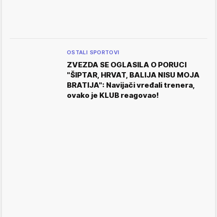
OSTALI SPORTOVI
ZVEZDA SE OGLASILA O PORUCI
"ŠIPTAR, HRVAT, BALIJA NISU MOJA
BRATIJA": Navijači vređali trenera,
ovako je KLUB reagovao!