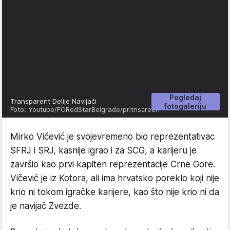
Pogledaj
Transparent Delije Navijači
fotogaleriju
Foto: Youtube/FCRedStarBelgrade/pritnscreen
Mirko Vičević je svojevremeno bio reprezentativac
SFRJ i SRJ, kasnije igrao i za SCG, a karijeru je
završio kao prvi kapiten reprezentacije Crne Gore.
Vičević je iz Kotora, ali ima hrvatsko poreklo koji nije
krio ni tokom igračke karijere, kao što nije krio ni da
je navijač Zvezde.