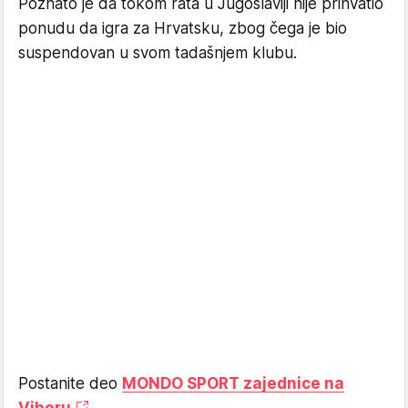
Poznato je da tokom rata u Jugoslaviji nije prihvatio
ponudu da igra za Hrvatsku, zbog čega je bio
suspendovan u svom tadašnjem klubu.
Postanite deo
MONDO SPORT zajednice na
Viberu
.