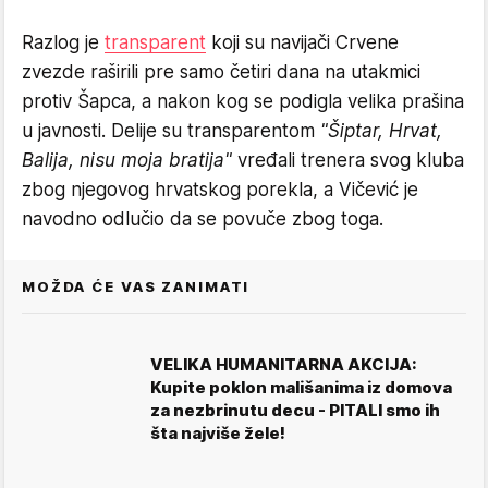
Razlog je
transparent
koji su navijači Crvene
zvezde raširili pre samo četiri dana na utakmici
protiv Šapca, a nakon kog se podigla velika prašina
u javnosti. Delije su transparentom
"Šiptar, Hrvat,
Balija, nisu moja bratija"
vređali trenera svog kluba
zbog njegovog hrvatskog porekla, a Vičević je
navodno odlučio da se povuče zbog toga.
MOŽDA ĆE VAS ZANIMATI
VELIKA HUMANITARNA AKCIJA:
Kupite poklon mališanima iz domova
za nezbrinutu decu - PITALI smo ih
šta najviše žele!