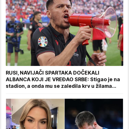
RUSI, NAVIJAČI SPARTAKA DOČEKALI
ALBANCA KOJI JE VREĐAO SRBE: Stigao je na
stadion, a onda mu se zaledila krv u žilama...