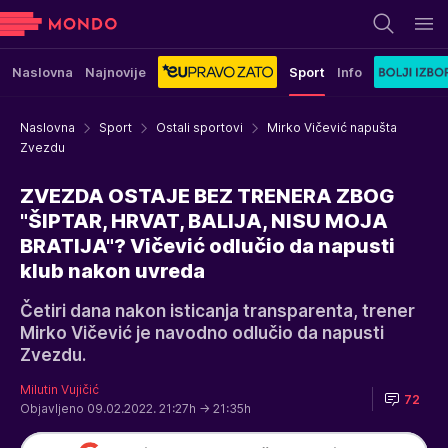
Naslovna
Najnovije
Sport
Info
Naslovna
Sport
Ostali sportovi
Mirko Vičević napušta
Zvezdu
ZVEZDA OSTAJE BEZ TRENERA ZBOG
"ŠIPTAR, HRVAT, BALIJA, NISU MOJA
BRATIJA"? Vičević odlučio da napusti
klub nakon uvreda
Četiri dana nakon isticanja transparenta, trener
Mirko Vičević je navodno odlučio da napusti
Zvezdu.
Milutin Vujičić
72
Objavljeno 09.02.2022. 21:27h
→ 21:35h