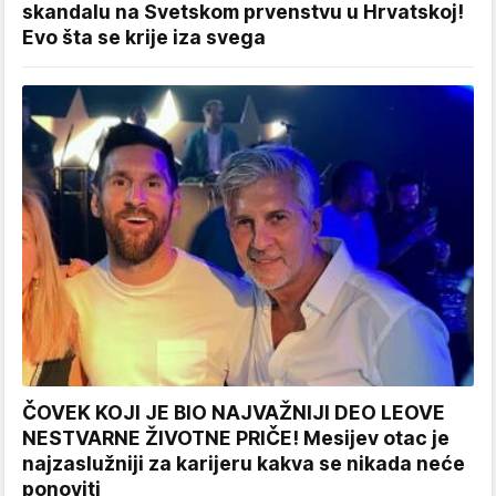
skandalu na Svetskom prvenstvu u Hrvatskoj!
Evo šta se krije iza svega
ČOVEK KOJI JE BIO NAJVAŽNIJI DEO LEOVE
NESTVARNE ŽIVOTNE PRIČE! Mesijev otac je
najzaslužniji za karijeru kakva se nikada neće
ponoviti