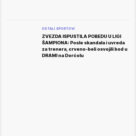
OSTALI SPORTOVI
ZVEZDA ISPUSTILA POBEDU U LIGI
ŠAMPIONA: Posle skandala i uvreda
za trenera, crveno-beli osvojili bod u
DRAMI na Dorćolu