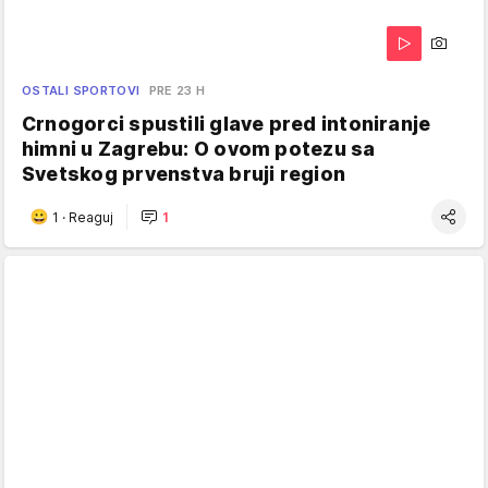
OSTALI SPORTOVI
PRE 23 H
Crnogorci spustili glave pred intoniranje
himni u Zagrebu: O ovom potezu sa
Svetskog prvenstva bruji region
1
·
Reaguj
1