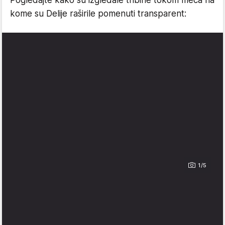
Pogledajte kako su izgledale tribine tokom meča na
kome su Delije raširile pomenuti transparent:
1/5