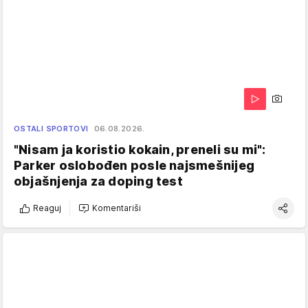
OSTALI SPORTOVI
06.08.2026.
"Nisam ja koristio kokain, preneli su mi":
Parker oslobođen posle najsmešnijeg
objašnjenja za doping test
Reaguj
Komentariši