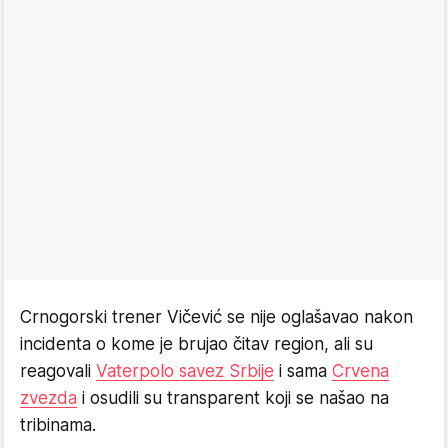
Crnogorski trener Vičević se nije oglašavao nakon
incidenta o kome je brujao čitav region, ali su
reagovali
Vaterpolo savez Srbije
i sama
Crvena
zvezda
i osudili su transparent koji se našao na
tribinama.