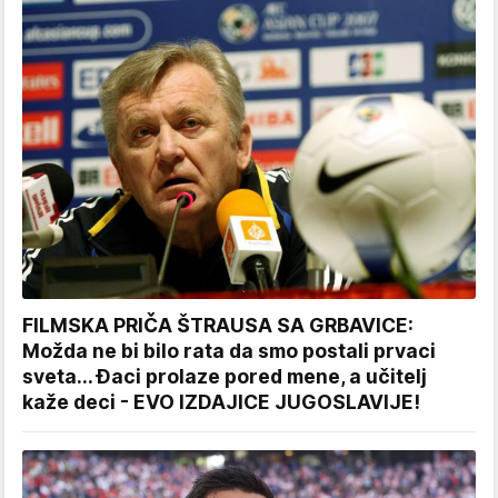
FILMSKA PRIČA ŠTRAUSA SA GRBAVICE:
Možda ne bi bilo rata da smo postali prvaci
sveta... Đaci prolaze pored mene, a učitelj
kaže deci - EVO IZDAJICE JUGOSLAVIJE!