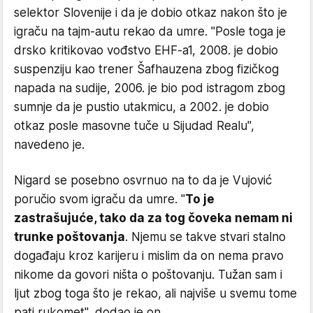
selektor Slovenije i da je dobio otkaz nakon što je
igraču na tajm-autu rekao da umre. "Posle toga je
drsko kritikovao vođstvo EHF-a1, 2008. je dobio
suspenziju kao trener Šafhauzena zbog fizičkog
napada na sudije, 2006. je bio pod istragom zbog
sumnje da je pustio utakmicu, a 2002. je dobio
otkaz posle masovne tuče u Sijudad Realu",
navedeno je.
Nigard se posebno osvrnuo na to da je Vujović
poručio svom igraču da umre. "
To je
zastrašujuće, tako da za tog čoveka nemam ni
trunke poštovanja
. Njemu se takve stvari stalno
događaju kroz karijeru i mislim da on nema pravo
nikome da govori ništa o poštovanju. Tužan sam i
ljut zbog toga što je rekao, ali najviše u svemu tome
pati rukomet", dodao je on