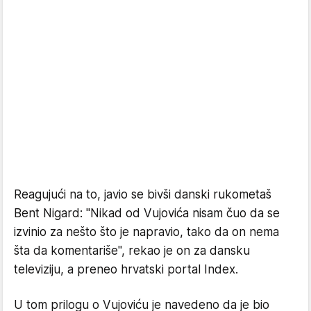
Reagujući na to, javio se bivši danski rukometaš
Bent Nigard: "Nikad od Vujovića nisam čuo da se
izvinio za nešto što je napravio, tako da on nema
šta da komentariše", rekao je on za dansku
televiziju, a preneo hrvatski portal Index.
U tom prilogu o Vujoviću je navedeno da je bio