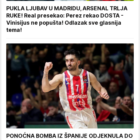
PUKLA LJUBAV U MADRIDU, ARSENAL TRLJA
RUKE! Real presekao: Perez rekao DOSTA -
Vinisijus ne popušta! Odlazak sve glasnija
tema!
PONOĆNA BOMBA IZ ŠPANIJE ODJEKNULA DO