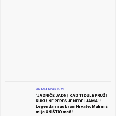
OSTALI SPORTOVI
"JADNIČE JADNI, KAD TI DULE PRUŽI
RUKU, NE PEREŠ JE NEDELJAMA"!
Legendarni as brani Hrvate: Mali miš
mi je UNIŠTIO meč!