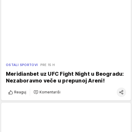
OSTALI SPORTOVI
PRE 15 H
Meridianbet uz UFC Fight Night u Beogradu:
Nezaboravno veče u prepunoj Areni!
Reaguj
Komentariši