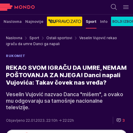
Naslovna
Najnovije
Sport
Info
Naslovna
Sport
Ostali sportovi
Veselin Vujović rekao
igraču da umre Danci ga napali
RUKOMET
REKAO SVOM IGRAČU DA UMRE, NEMAM
POŠTOVANJA ZA NJEGA! Danci napali
Vujovića: Takav čovek nas vređa?
Veselin Vujović nazvao Danca "mišem", a ovako
mu odgovaraju sa tamošnje nacionalne
televizije.
Objavljeno 22.01.2023. 22:10h
→ 22:22h
3