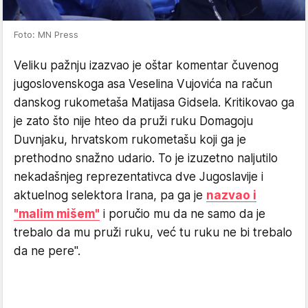
Foto: MN Press
Veliku pažnju izazvao je oštar komentar čuvenog
jugoslovenskoga asa Veselina Vujovića na račun
danskog rukometaša Matijasa Gidsela. Kritikovao ga
je zato što nije hteo da pruži ruku Domagoju
Duvnjaku, hrvatskom rukometašu koji ga je
prethodno snažno udario. To je izuzetno naljutilo
nekadašnjeg reprezentativca dve Jugoslavije i
aktuelnog selektora Irana, pa ga je
nazvao i
"malim mišem"
i poručio mu da ne samo da je
trebalo da mu pruži ruku, već tu ruku ne bi trebalo
da ne pere".