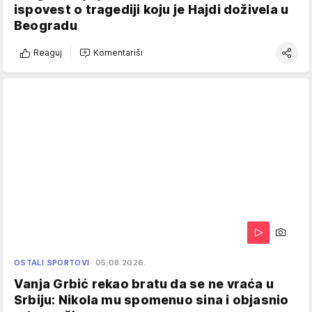
ispovest o tragediji koju je Hajdi doživela u
Beogradu
Reaguj
Komentariši
OSTALI SPORTOVI
05.08.2026.
Vanja Grbić rekao bratu da se ne vraća u
Srbiju: Nikola mu spomenuo sina i objasnio