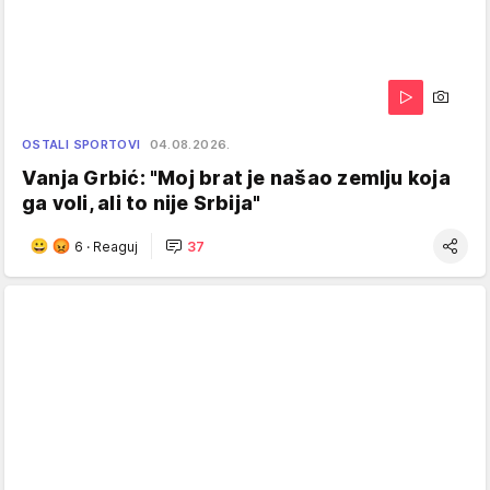
OSTALI SPORTOVI
04.08.2026.
Vanja Grbić: "Moj brat je našao zemlju koja
ga voli, ali to nije Srbija"
6
·
Reaguj
37