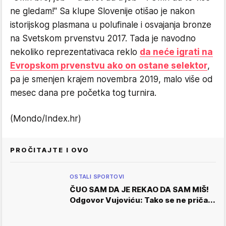
ne gledam!" Sa klupe Slovenije otišao je nakon
istorijskog plasmana u polufinale i osvajanja bronze
na Svetskom prvenstvu 2017. Tada je navodno
nekoliko reprezentativaca reklo
da neće igrati na
Evropskom prvenstvu ako on ostane selektor
,
pa je smenjen krajem novembra 2019, malo više od
mesec dana pre početka tog turnira.
(Mondo/Index.hr)
PROČITAJTE I OVO
OSTALI SPORTOVI
ČUO SAM DA JE REKAO DA SAM MIŠ!
Odgovor Vujoviću: Tako se ne priča...