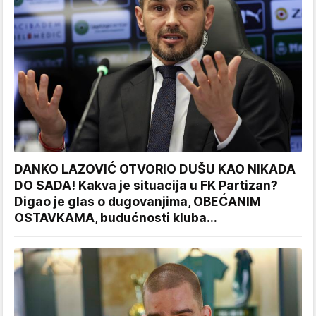
DANKO LAZOVIĆ OTVORIO DUŠU KAO NIKADA
DO SADA! Kakva je situacija u FK Partizan?
Digao je glas o dugovanjima, OBEĆANIM
OSTAVKAMA, budućnosti kluba...