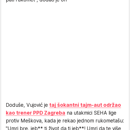
Doduše, Vujović je
taj šokantni tajm-aut održao
kao trener PPD Zagreba
na utakmici SEHA lige
protiv Meškova, kada je rekao jednom rukometašu:
"Umri bre, jeb** ti život da ti jeb**! Umri da te više