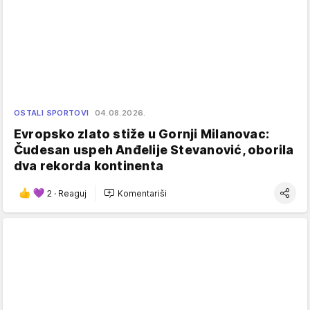
OSTALI SPORTOVI
04.08.2026.
Evropsko zlato stiže u Gornji Milanovac:
Čudesan uspeh Anđelije Stevanović, oborila
dva rekorda kontinenta
2
·
Reaguj
Komentariši