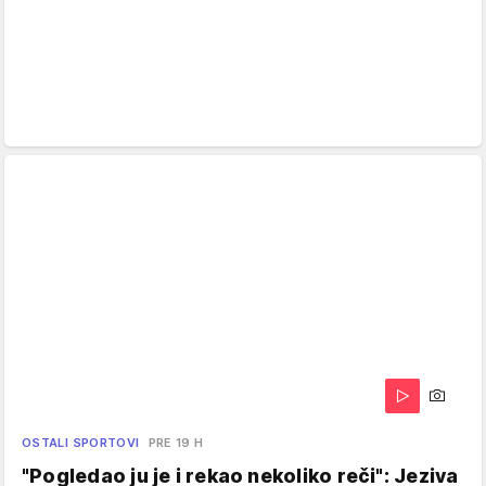
OSTALI SPORTOVI
PRE 19 H
"Pogledao ju je i rekao nekoliko reči": Jeziva