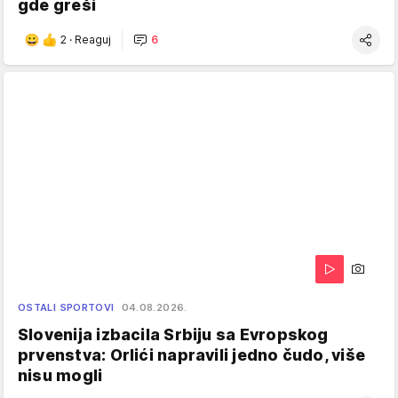
gde greši
2
·
Reaguj
6
OSTALI SPORTOVI
04.08.2026.
Slovenija izbacila Srbiju sa Evropskog
prvenstva: Orlići napravili jedno čudo, više
nisu mogli