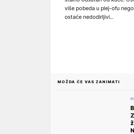
više pobeda u plej-ofu nego 
ostaće nedodirljivi...
MOŽDA ĆE VAS ZANIMATI
O
B
Z
ž
N