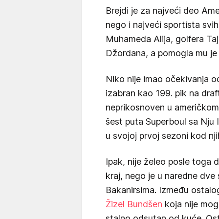
Brejdi je za najveći deo Am
nego i najveći sportista sv
Muhameda Alija, golfera Taj
Džordana, a pomogla mu je i
Niko nije imao očekivanja o
izabran kao 199. pik na draf
neprikosnoven u američkom f
šest puta Superboul sa Nju
u svojoj prvoj sezoni kod nj
Ipak, nije želeo posle toga
kraj, nego je u naredne dve 
Bakanirsima. Između ostalo
Žizel Bundšen
koja nije mog
stalno odsutan od kuće. Ost