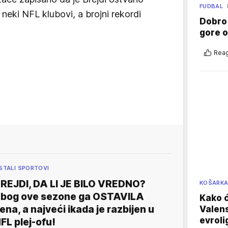
FUDBAL
neki NFL klubovi, a brojni rekordi
Dobro
gore 
Reag
STALI SPORTOVI
REJDI, DA LI JE BILO VREDNO?
KOŠARK
bog ove sezone ga OSTAVILA
Kako ć
ena, a najveći ikada je razbijen u
Valens
evroli
FL plej-ofu!