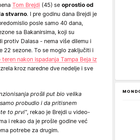
emena
Tom Brejdi
(45) se
oprostio od
da stvarno
. I pre godinu dana Brejdi je
 predomislio posle samo 40 dana,
zone sa Bakanirsima, koji su
di protiv Dalasa - nema više dilemu i
e 22 sezone. To se moglo zaključiti i
 teren nakon ispadanja Tampa Beja iz
azrela kroz naredne dve nedelje i sve
MOND
ionisanja prošli put bio velika
 samo probudio i da pritisnem
te to prvi"
, rekao je Brejdi u video-
a i rekao da je prošle godine već
ema potrebe za drugim.