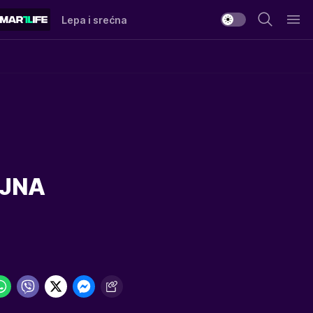
Lepa i srećna
AJNA