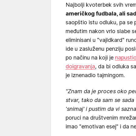
Najbolji kvoterbek svih vr
američkog fudbala, ali sa
saopštio istu odluku, pa se
međutim nakon vrlo slabe se
eliminisani u "vajldkard" run
ide u zasluženu penziju posl
po načinu na koji je
napustio
doigravanja
, da bi odluka s
je iznenadio tajmingom.
"Znam da je proces oko penz
stvar, tako da sam se sada
'snimaj' i pustim da vi sazna
poruci na društvenim mrežam
imao "emotivan esej" i da n