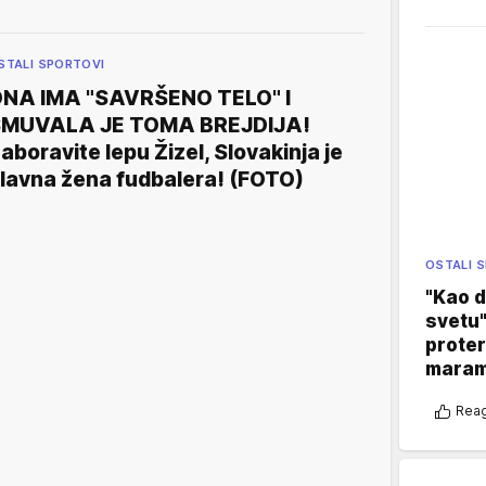
STALI SPORTOVI
NA IMA "SAVRŠENO TELO" I
MUVALA JE TOMA BREJDIJA!
aboravite lepu Žizel, Slovakinja je
lavna žena fudbalera! (FOTO)
OSTALI 
"Kao d
svetu"
proter
maram
Reag