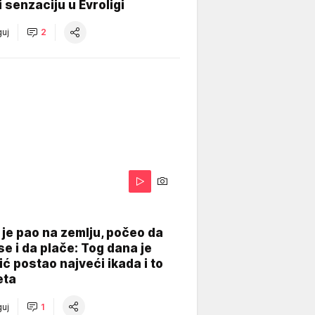
 senzaciju u Evroligi
uj
2
je pao na zemlju, počeo da
se i da plače: Tog dana je
ć postao najveći ikada i to
eta
uj
1