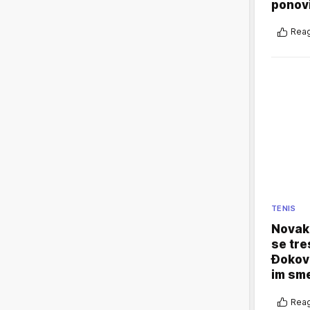
ponovi
Reag
TENIS
Novak 
se tre
Đokovi
im sm
Reag