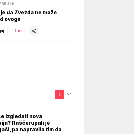
PRE 21 H
 je da Zvezda ne može
od ovoga
uj
16
A
e izgledati nova
ija? Raščerupali je
gaši, pa napravila tim da