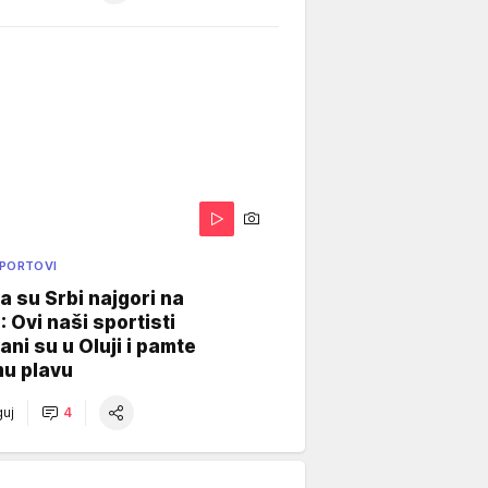
SPORTOVI
a su Srbi najgori na
: Ovi naši sportisti
ani su u Oluji i pamte
u plavu
uj
4