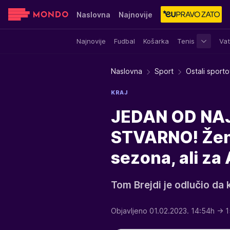
Naslovna
Najnovije
Najnovije
Fudbal
Košarka
Tenis
Vat
Sensa
Stvar ukusa
Yumama
Naslovna
Sport
Ostali sporto
KRAJ
JEDAN OD NA
STVARNO! Žena
sezona, ali za
Tom Brejdi je odlučio da k
Objavljeno 01.02.2023. 14:54h
→ 1