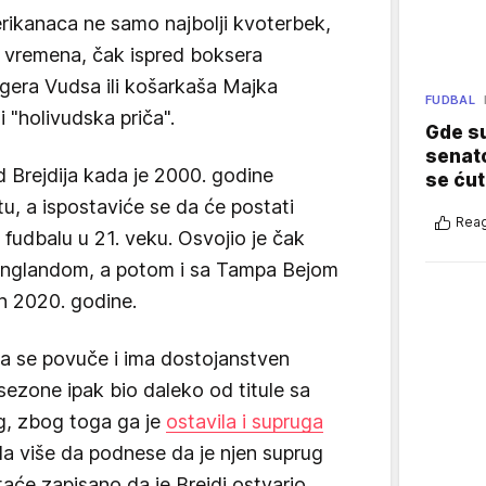
erikanaca ne samo najbolji kvoterbek,
ih vremena, čak ispred boksera
gera Vudsa ili košarkaša Majka
FUDBAL
 "holivudska priča".
Gde su
senato
d Brejdija kada je 2000. godine
se ćut
tu, a ispostaviće se da će postati
Reag
udbalu u 21. veku. Osvojio je čak
 Inglandom, a potom i sa Tampa Bejom
ih 2020. godine.
 da se povuče i ima dostojanstven
sezone ipak bio daleko od titule sa
g, zbog toga ga je
ostavila i supruga
la više da podnese da je njen suprug
aće zapisano da je Brejdi ostvario