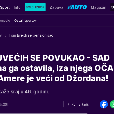
Sport
Info
Zabava
Magazin
erpolo
Ostali sportovi
vi
Tom Brejdi se penzionisao
JVEĆIH SE POVUKAO - SAD
 ga ostavila, iza njega OČ
 Amere je veći od Džordana!
aže kraj u 46. godini.
5:08h
Komentariši