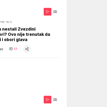
PRE 19 H
 nestali Zvezdini
ri? Ovo nije trenutak da
i i obori glava
uj
17