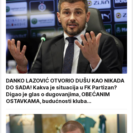
DANKO LAZOVIĆ OTVORIO DUŠU KAO NIKADA
DO SADA! Kakva je situacija u FK Partizan?
Digao je glas o dugovanjima, OBEĆANIM
OSTAVKAMA, budućnosti kluba...