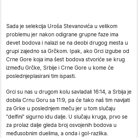
Sada je selekcija Uroša Stevanovića u velikom
problemu jer nakon odigrane grupne faze ima
devet bodova i nalazi se na deobi drugog mesta u
grupi zajedno sa Grčkom. Ipak, ako Grci izgube od
Crne Gore koja ima šest bodova stvoriće se krug
između Grčke, Srbije i Crne Gore u kome će
poslednjeplasirani tim ispasti.
Grci su nas u drugom kolu savladali 16:14, a Srbija je
dobila Crnu Goru sa 11:9, pa će tako naš tim navijati
za Grke u poslednjem meču jer u tom slučaju
"delfini" sigurno idu dalje. U slučaju kruga, prvo se
za prolaz dalje gleda broj osvojenih bodova u
međusobnim duelima, a onda i gol-razlika.