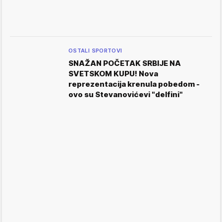
OSTALI SPORTOVI
SNAŽAN POČETAK SRBIJE NA
SVETSKOM KUPU! Nova
reprezentacija krenula pobedom -
ovo su Stevanovićevi "delfini"