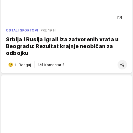
OSTALI SPORTOVI
PRE 19 H
Srbija i Rusija igrali iza zatvorenih vrata u
Beogradu: Rezultat krajnje neobičan za
odbojku
1
·
Reaguj
Komentariši