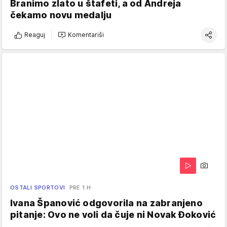
Branimo zlato u štafeti, a od Andreja
čekamo novu medalju
Reaguj
Komentariši
OSTALI SPORTOVI
PRE 1 H
Ivana Španović odgovorila na zabranjeno
pitanje: Ovo ne voli da čuje ni Novak Đoković