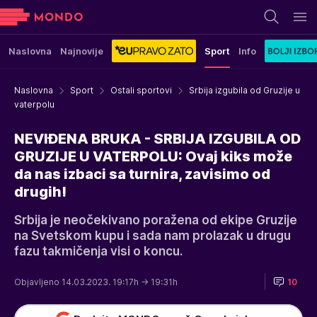
Naslovna
Najnovije
Sport
Info
Naslovna
Sport
Ostali sportovi
Srbija izgubila od Gruzije u
vaterpolu
NEVIĐENA BRUKA - SRBIJA IZGUBILA OD
GRUZIJE U VATERPOLU: Ovaj kiks može
da nas izbaci sa turnira, zavisimo od
drugih!
Srbija je neočekivano poražena od ekipe Gruzije
na Svetskom kupu i sada nam prolazak u drugu
fazu takmičenja visi o koncu.
Objavljeno 14.03.2023. 19:17h
→ 19:31h
10