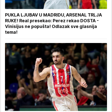
PUKLA LJUBAV U MADRIDU, ARSENAL TRLJA
RUKE! Real presekao: Perez rekao DOSTA -
Vinisijus ne popušta! Odlazak sve glasnija
tema!