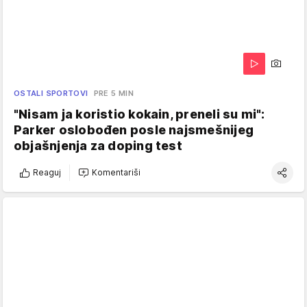
OSTALI SPORTOVI
PRE 5 MIN
"Nisam ja koristio kokain, preneli su mi":
Parker oslobođen posle najsmešnijeg
objašnjenja za doping test
Reaguj
Komentariši