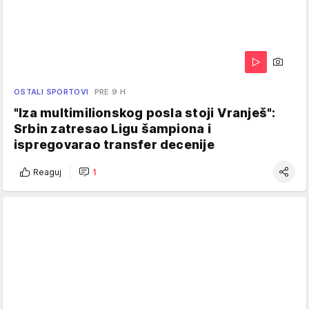
OSTALI SPORTOVI
PRE 9 H
"Iza multimilionskog posla stoji Vranješ":
Srbin zatresao Ligu šampiona i
ispregovarao transfer decenije
Reaguj
1