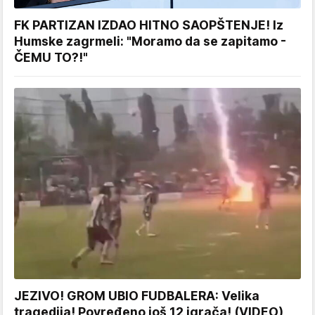
FK PARTIZAN IZDAO HITNO SAOPŠTENJE! Iz
Humske zagrmeli: "Moramo da se zapitamo -
ČEMU TO?!"
JEZIVO! GROM UBIO FUDBALERA: Velika
tragedija! Povređeno još 12 igrača! (VIDEO)