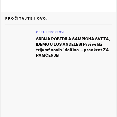
PROČITAJTE I OVO:
OSTALI SPORTOVI
SRBIJA POBEDILA ŠAMPIONA SVETA,
IDEMO U LOS ANĐELES! Prvi veliki
trijumf novih "delfina" - preokret ZA
PAMĆENJE!