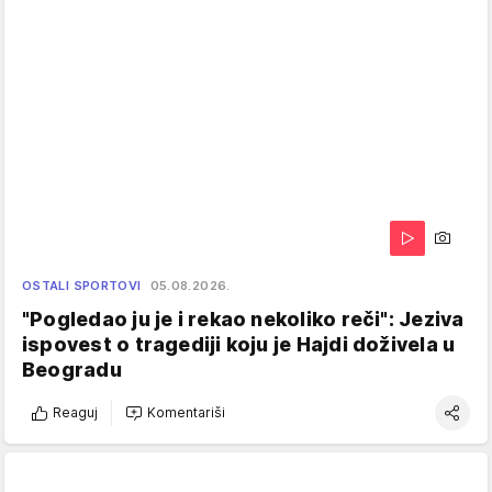
OSTALI SPORTOVI
05.08.2026.
"Pogledao ju je i rekao nekoliko reči": Jeziva
ispovest o tragediji koju je Hajdi doživela u
Beogradu
Reaguj
Komentariši