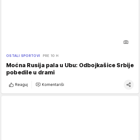
OSTALI SPORTOVI
PRE 10 H
Moćna Rusija pala u Ubu: Odbojkašice Srbije
pobedile u drami
Reaguj
Komentariši