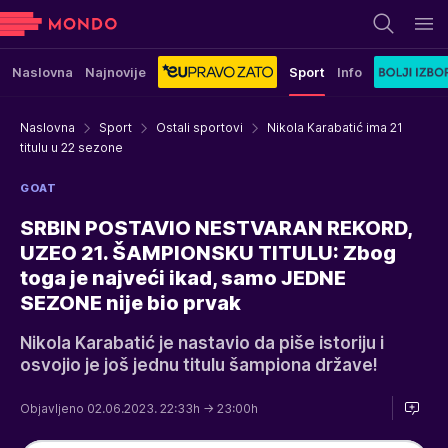
Naslovna
Najnovije
Sport
Info
Naslovna
Sport
Ostali sportovi
Nikola Karabatić ima 21
titulu u 22 sezone
GOAT
SRBIN POSTAVIO NESTVARAN REKORD,
UZEO 21. ŠAMPIONSKU TITULU: Zbog
toga je najveći ikad, samo JEDNE
SEZONE nije bio prvak
Nikola Karabatić je nastavio da piše istoriju i
osvojio je još jednu titulu šampiona države!
Objavljeno 02.06.2023. 22:33h
→ 23:00h