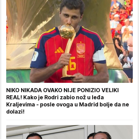
NIKO NIKADA OVAKO NIJE PONIZIO VELIKI
REAL! Kako je Rodri zabio nož u leđa
Kraljevima - posle ovoga u Madrid bolje da ne
dolazi!