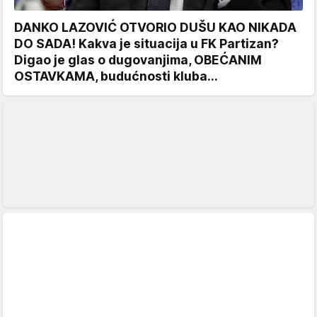
DANKO LAZOVIĆ OTVORIO DUŠU KAO NIKADA
DO SADA! Kakva je situacija u FK Partizan?
Digao je glas o dugovanjima, OBEĆANIM
OSTAVKAMA, budućnosti kluba...