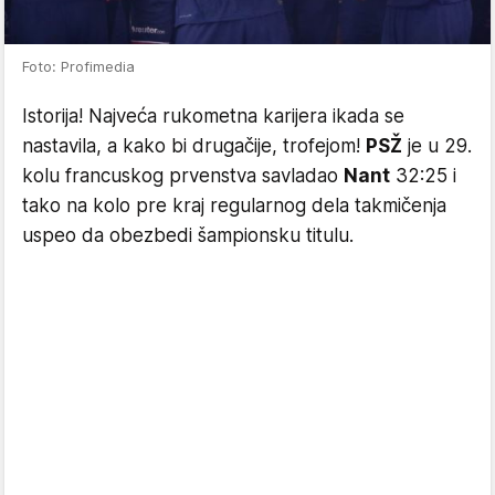
Foto: Profimedia
Istorija! Najveća rukometna karijera ikada se
nastavila, a kako bi drugačije, trofejom!
PSŽ
je u 29.
kolu francuskog prvenstva savladao
Nant
32:25 i
tako na kolo pre kraj regularnog dela takmičenja
uspeo da obezbedi šampionsku titulu.