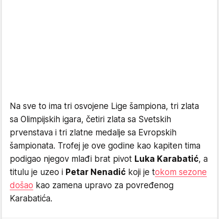
Na sve to ima tri osvojene Lige šampiona, tri zlata
sa Olimpijskih igara, četiri zlata sa Svetskih
prvenstava i tri zlatne medalje sa Evropskih
šampionata. Trofej je ove godine kao kapiten tima
podigao njegov mlađi brat pivot
Luka Karabatić
, a
titulu je uzeo i
Petar Nenadić
koji je t
okom sezone
došao
kao zamena upravo za povređenog
Karabatića.