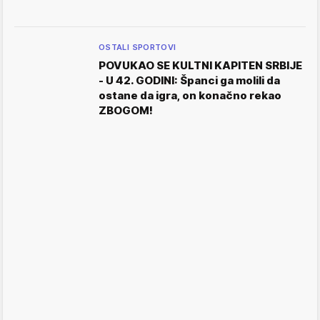
OSTALI SPORTOVI
POVUKAO SE KULTNI KAPITEN SRBIJE
- U 42. GODINI: Španci ga molili da
ostane da igra, on konačno rekao
ZBOGOM!