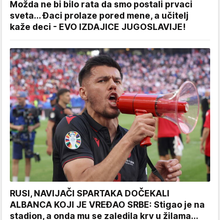
Možda ne bi bilo rata da smo postali prvaci
sveta... Đaci prolaze pored mene, a učitelj
kaže deci - EVO IZDAJICE JUGOSLAVIJE!
RUSI, NAVIJAČI SPARTAKA DOČEKALI
ALBANCA KOJI JE VREĐAO SRBE: Stigao je na
stadion, a onda mu se zaledila krv u žilama...