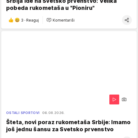
Srbija ide na Svetsko prvenstvo: Velika
pobeda rukometaša u "Pioniru"
3
·
Reaguj
Komentariši
OSTALI SPORTOVI
06.08.2026.
Šteta, novi poraz rukometaša Srbije: Imamo
još jednu šansu za Svetsko prvenstvo