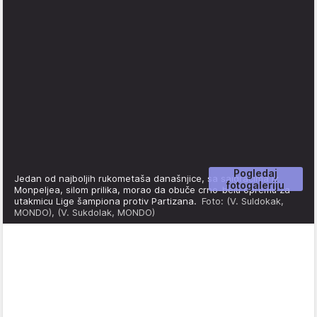
Pogledaj
Jedan od najboljih rukometaša današnjice, sa saigračima iz
fotogaleriju
Monpeljea, silom prilika, morao da obuče crno-belu opremu za
utakmicu Lige šampiona protiv Partizana.
Foto: (V. Suldokak,
MONDO), (V. Sukdolak, MONDO)