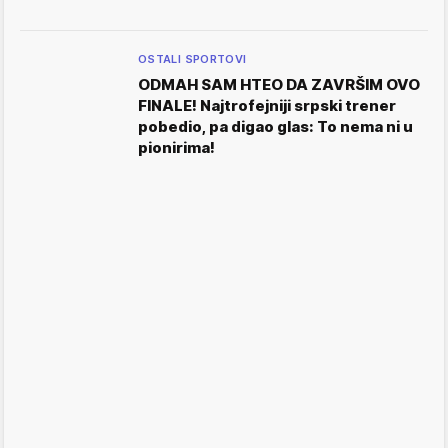
OSTALI SPORTOVI
ODMAH SAM HTEO DA ZAVRŠIM OVO
FINALE! Najtrofejniji srpski trener
pobedio, pa digao glas: To nema ni u
pionirima!