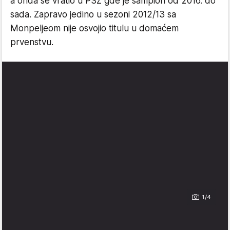
a onda se vratio u PSŽ gde je šampion od 2016. do
sada. Zapravo jedino u sezoni 2012/13 sa
Monpeljeom nije osvojio titulu u domaćem
prvenstvu.
1/4