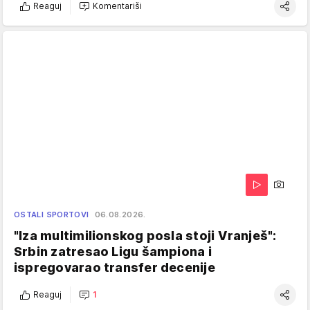
Reaguj
Komentariši
OSTALI SPORTOVI
06.08.2026.
"Iza multimilionskog posla stoji Vranješ":
Srbin zatresao Ligu šampiona i
ispregovarao transfer decenije
Reaguj
1