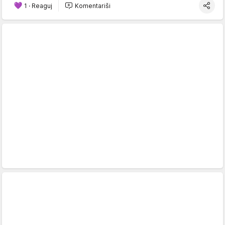
1
·
Reaguj
Komentariši