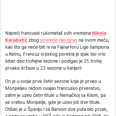
Najveći francuski rukometaš svih vremena
Nikola
Karabatić
zbog
povrede nije igrao
na ovom meču,
kao što ga neće biti ni na Fajnal foru Lige šampiona
u Kelnu, Francuz srpskog porekla je ipak bio vrlo
bitan deo trofejne sezone i podigao je 21. trofej
prvaka države u 22 sezone u karijeri!
On je u svoje prve četiri sezone koje je prveo u
Monpeljeu redom ovajao francusko prvenstvo,
zatim je uzeo četiri titule u Nemačkoj sa Kilom, pa
se vratiou Monpelje, gde je uzeo još dve titule.
Otišao je u Španiju i sa Barsom dva puta bio prvak,