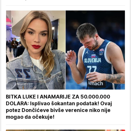
BITKA LUKE I ANAMARIJE ZA 50.000.000
DOLARA: Isplivao šokantan podatak! Ovaj
potez Dončićeve bivše verenice niko nije
mogao da očekuje!