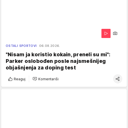
OSTALI SPORTOVI
06.08.2026.
"Nisam ja koristio kokain, preneli su mi":
Parker oslobođen posle najsmešnijeg
objašnjenja za doping test
Reaguj
Komentariši