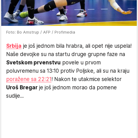
Foto: Bo Amstrup / AFP / Profimedia
Srbija
je još jednom bila hrabra, ali opet nije uspela!
Naše devojke su na startu druge grupne faze na
Svetskom prvenstvu
povele u prvom
poluvremenu sa 13:10 protiv Poljske, ali su na kraju
poražene sa 22:21
! Nakon te utakmice selektor
Uroš Bregar
je još jednom morao da pomene
sudije...