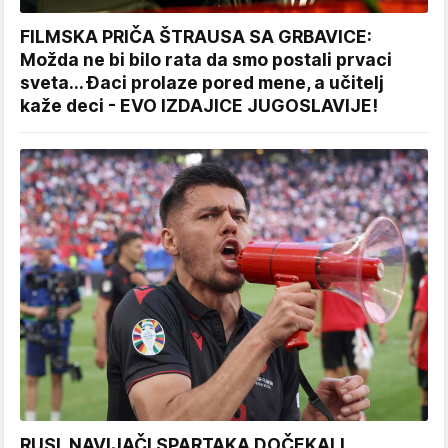
FILMSKA PRIČA ŠTRAUSA SA GRBAVICE:
Možda ne bi bilo rata da smo postali prvaci
sveta... Đaci prolaze pored mene, a učitelj
kaže deci - EVO IZDAJICE JUGOSLAVIJE!
RUSI, NAVIJAČI SPARTAKA DOČEKALI