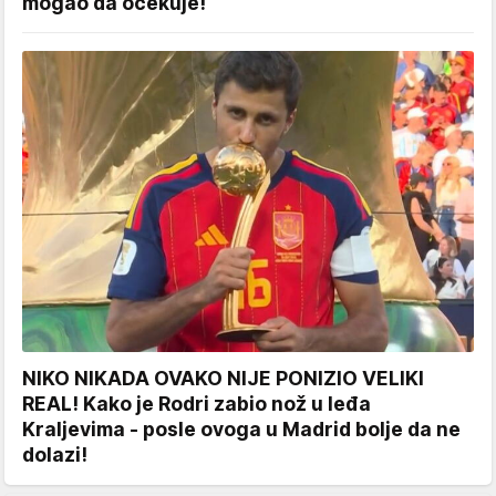
mogao da očekuje!
NIKO NIKADA OVAKO NIJE PONIZIO VELIKI
REAL! Kako je Rodri zabio nož u leđa
Kraljevima - posle ovoga u Madrid bolje da ne
dolazi!