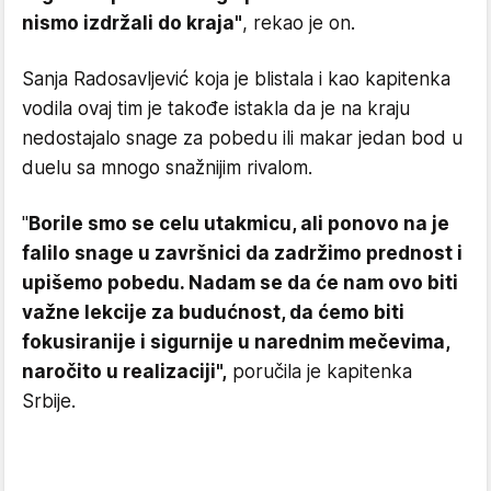
nismo izdržali do kraja"
, rekao je on.
Sanja Radosavljević koja je blistala i kao kapitenka
vodila ovaj tim je takođe istakla da je na kraju
nedostajalo snage za pobedu ili makar jedan bod u
duelu sa mnogo snažnijim rivalom.
"
Borile smo se celu utakmicu, ali ponovo na je
falilo snage u završnici da zadržimo prednost i
upišemo pobedu. Nadam se da će nam ovo biti
važne lekcije za budućnost, da ćemo biti
fokusiranije i sigurnije u narednim mečevima,
naročito u realizaciji",
poručila je kapitenka
Srbije.