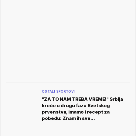
OSTALI SPORTOVI
"ZA TO NAM TREBA VREME!" Srbija
kreće u drugu fazu Svetskog
prvenstva, imamo i recept za
pobedu: Znam ih sve...