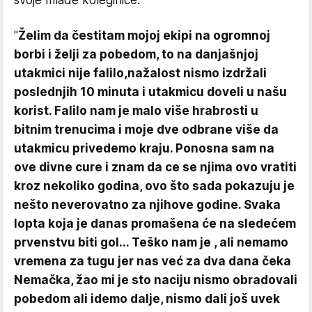
svoje mlađe koleginice.
"
Želim da čestitam mojoj ekipi na ogromnoj
borbi i želji za pobedom, to na danjašnjoj
utakmici nije falilo,nažalost nismo izdržali
poslednjih 10 minuta i utakmicu doveli u našu
korist. Falilo nam je malo više hrabrosti u
bitnim trenucima i moje dve odbrane više da
utakmicu privedemo kraju. Ponosna sam na
ove divne cure i znam da ce se njima ovo vratiti
kroz nekoliko godina, ovo što sada pokazuju je
nešto neverovatno za njihove godine. Svaka
lopta koja je danas promašena će na sledećem
prvenstvu biti gol... Teško nam je , ali nemamo
vremena za tugu jer nas već za dva dana čeka
Nemačka, žao mi je sto naciju nismo obradovali
pobedom ali idemo dalje, nismo dali još uvek