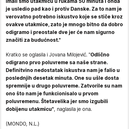
Imali smo utakmicu u rukama 50 minuta i onda
je usledio pad kao i protiv Danske. Za to nam je
verovatno potrebno iskustvo koje se stiče kroz
ovakve utakmice, zato je mnogo bitno da dobro
odigramo i preostale dve jer će nam sigurno
značiti za budućnost."
Kratko se oglasila i Jovana Milojević. "
Odlično
odigrano prvo poluvreme sa naše strane.
Definitvino nedostatak iskustva nam je falio u
poslednjih desetak minuta. One su ušle dosta
spremnije u drugo poluvreme. Zatvorile su nam
ono što nam je funkcionisalo u prvom
poluvremenu. Štetavelika jer smo izgubili
dobijenu utakmicu"
, naglasila je ona.
(MONDO, N.L.)