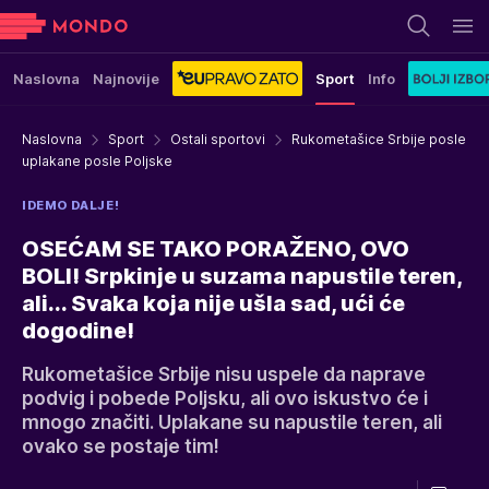
Naslovna
Najnovije
Sport
Info
Naslovna
Sport
Ostali sportovi
Rukometašice Srbije posle
uplakane posle Poljske
IDEMO DALJE!
OSEĆAM SE TAKO PORAŽENO, OVO
BOLI! Srpkinje u suzama napustile teren,
ali... Svaka koja nije ušla sad, ući će
dogodine!
Rukometašice Srbije nisu uspele da naprave
podvig i pobede Poljsku, ali ovo iskustvo će i
mnogo značiti. Uplakane su napustile teren, ali
ovako se postaje tim!