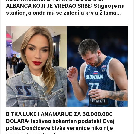
ALBANCA KOJI JE VREĐAO SRBE: Stigao je na
stadion, a onda mu se zaledila krv u žilama...
BITKA LUKE I ANAMARIJE ZA 50.000.000
DOLARA: Isplivao šokantan podatak! Ovaj
potez Dončićeve bivše verenice niko nije