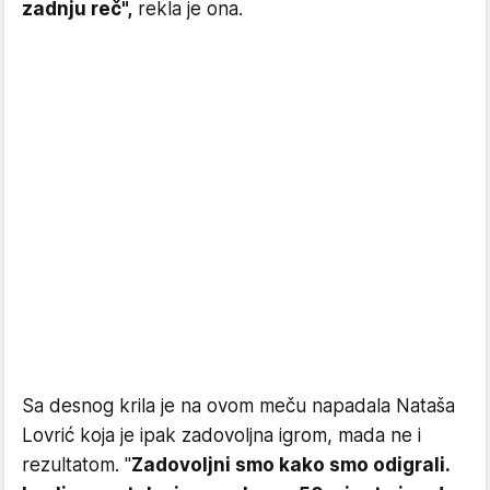
zadnju reč",
rekla je ona.
Sa desnog krila je na ovom meču napadala Nataša
Lovrić koja je ipak zadovoljna igrom, mada ne i
rezultatom. "
Zadovoljni smo kako smo odigrali.