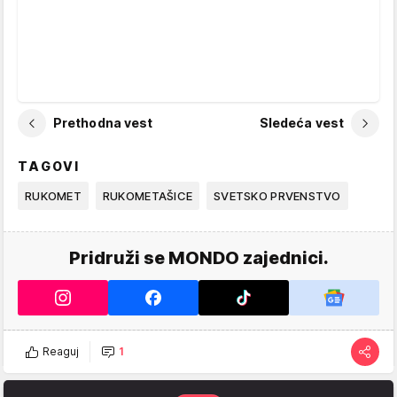
Prethodna vest
Sledeća vest
TAGOVI
RUKOMET
RUKOMETAŠICE
SVETSKO PRVENSTVO
Pridruži se MONDO zajednici.
Reaguj
1