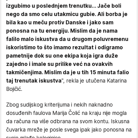
izgubimo u poslednjem trenutku... Jače boli
nego da smo celu utakmicu gubie. Ali borba je
bila kao u meču protiv Danske i jako sam
ponosna na tu energiju. Mislim da je nama
falilo malo iskustva da u drugom poluvremenu
iskoristimo to što imamo rezultat i odigramo
pametnije dok su one ekipa koja igra duže
zajedno i imale su prilike već na ovakvih
takmičenjima. Mislim da je u tih 15 minuta falio
taj trenutak iskustva
", rekla je utučena Katarina
Bojičić.
Zbog sudijskog kriterijuma i nekih naknadno
dosuđenih faulova Marija Čolić na kraju nije mogla
da računa na više odbrana na svom kontu. Iskusna
čuvarka mreže je posle svega ipak jako ponosna na