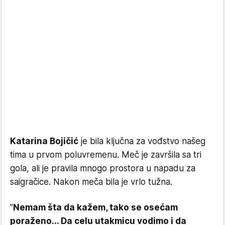
Katarina Bojičić
je bila ključna za vođstvo našeg
tima u prvom poluvremenu. Meč je završila sa tri
gola, ali je pravila mnogo prostora u napadu za
saigračice. Nakon meča bila je vrlo tužna.
"
Nemam šta da kažem, tako se osećam
poraženo... Da celu utakmicu vodimo i da