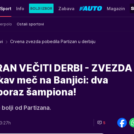
Sport
Info
Zabava
Magazin
erpolo
Ostali sportovi
vi
Crvena zvezda pobedila Partizan u derbiju
N VEČITI DERBI - ZVEZDA
av meč na Banjici: dva
 poraz šampiona!
bolji od Partizana.
3:27h
5