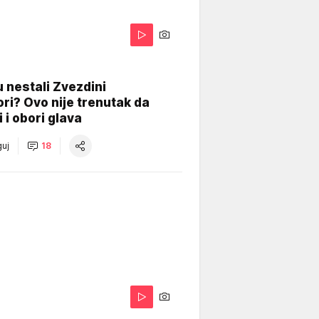
 nestali Zvezdini
ri? Ovo nije trenutak da
i i obori glava
uj
18