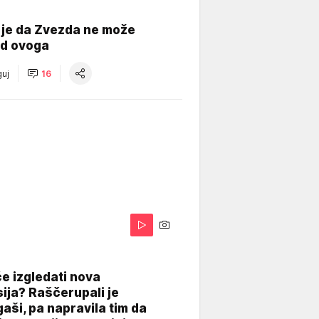
 je da Zvezda ne može
od ovoga
uj
16
A
e izgledati nova
ija? Raščerupali je
gaši, pa napravila tim da