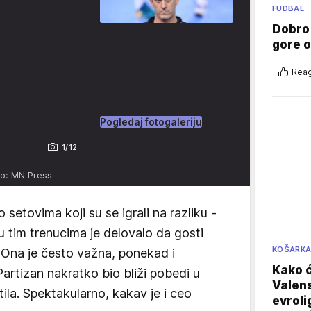
FUDBAL
Dobro
gore 
Reag
Pogledaj fotogaleriju
1/12
to: MN Press
 setovima koji su se igrali na razliku -
u tim trenucima je delovalo da gosti
KOŠARK
. Ona je često važna, ponekad i
Kako ć
Partizan nakratko bio bliži pobedi u
Valens
tila. Spektakularno, kakav je i ceo
evroli