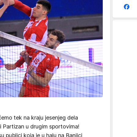
emo tek na kraju jesenjeg dela
 i Partizan u drugim sportovima!
u publici koja je u halu na Banjici