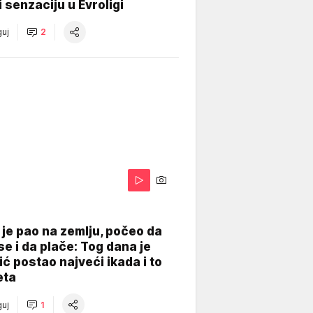
 senzaciju u Evroligi
uj
2
je pao na zemlju, počeo da
se i da plače: Tog dana je
ć postao najveći ikada i to
eta
uj
1