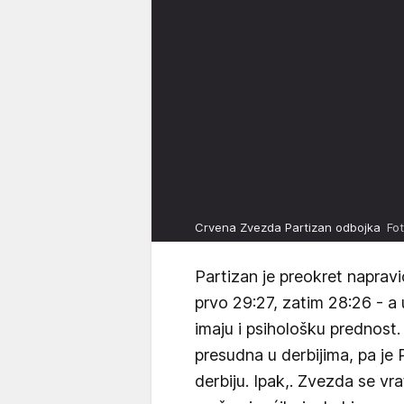
Crvena Zvezda Partizan odbojka
Fo
Partizan je preokret napravio
prvo 29:27, zatim 28:26 - a 
imaju i psihološku prednost
presudna u derbijima, pa je 
derbiju. Ipak,. Zvezda se vra