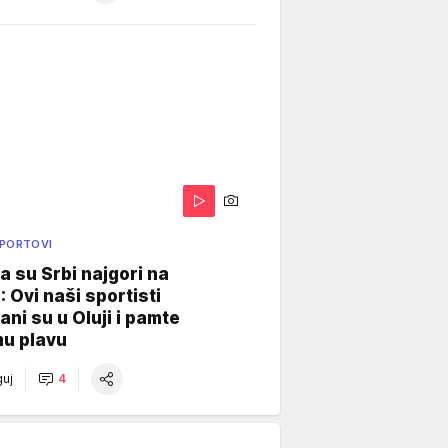
SPORTOVI
a su Srbi najgori na
: Ovi naši sportisti
ani su u Oluji i pamte
u plavu
uj
4