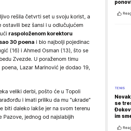
ponovi
Reag
jivo rešila četvrti set u svoju korist, a
e ostavili bez šansi i u odlučujućem
jući
raspoloženom korektoru
pisao 30 poena
i bio najbolji pojedinac
Žugić (16) i Ahmed Osman (13), što se
pobedu Zvezde. U poraženom timu
28 poena, Lazar Marinović je dodao 19,
TENIS
ka veliki derbi, pošto će u Topoli
Novak 
rađorđu i imati priliku da mu "ukrade"
se tre
e biti daleko lakše jer na svom terenu
Đokovi
im sm
re Pazove, jednog od najslabijih
Reag