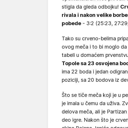
stigla da gleda odbojku!
Cr
rivala i nakon velike borbe
pobede
- 3:2 (25:23, 27:29,
Tako su crveno-belima prip
ovog meča i to bi moglo da
tabeli u domaćem prvenstvu
Topole sa 23 osvojena bo
ima 22 boda i jedan odigran 
poziciji, sa 20 bodova iz de
Što se tiče meča koji je u p
je imala u čemu da uživa. Zv
delova meča, ali je Partizan
deo igre. Nakon što je crven