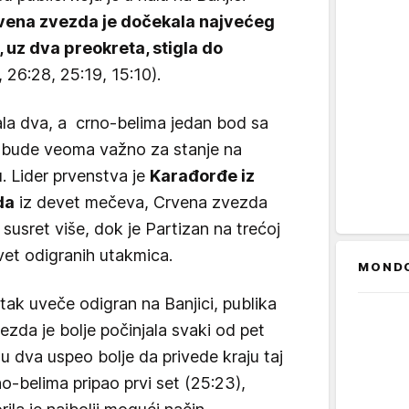
vena zvezda je dočekala najvećeg
, uz dva preokreta, stigla do
 26:28, 25:19, 15:10).
ala dva, a crno-belima jedan bod sa
 bude veoma važno za stanje na
. Lider prvenstva je
Karađorđe iz
da
iz devet mečeva, Crvena zvezda
susret više, dok je Partizan na trećoj
vet odigranih utakmica.
MOND
etak uveče odigran na Banjici, publika
ezda je bolje počinjala svaki od pet
 u dva uspeo bolje da privede kraju taj
o-belima pripao prvi set (25:23),