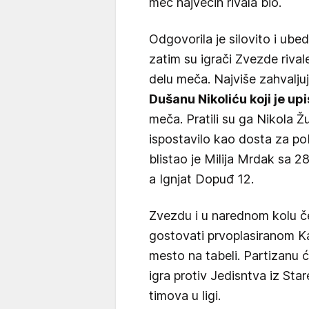
meč najvećih rivala bio.
Odgovorila je silovito i ubedl
zatim su igrači Zvezde rival
delu meča. Najviše zahvalju
Dušanu Nikoliću koji je u
meča. Pratili su ga Nikola 
ispostavilo kao dosta za 
blistao je Milija Mrdak sa 
a Ignjat Dopuđ 12.
Zvezdu i u narednom kolu če
gostovati prvoplasiranom Ka
mesto na tabeli. Partizanu ć
igra protiv Jedisntva iz Sta
timova u ligi.