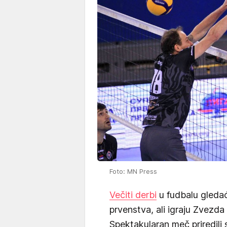
Foto: MN Press
Večiti derbi
u fudbalu gledać
prvenstva, ali igraju Zvezda
Spektakularan meč priredili s