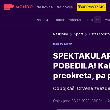
Naslovna
Najnovije
Najnovije
Fudbal
Košarka
Tenis
Vat
Sensa
Stvar ukusa
Yumama
Naslovna
Sport
Ostali sporto
KAKAV MEČ!
SPEKTAKULARA
POBEDILA! Kak
preokreta, pa
Odbojkaši Crvene zvezde 
Objavljeno 08.12.2023. 23:09h
→ 2