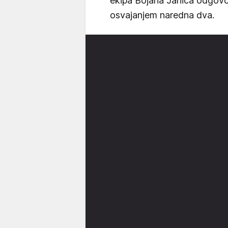
ekipa Bojana Janića odgovori
osvajanjem naredna dva.