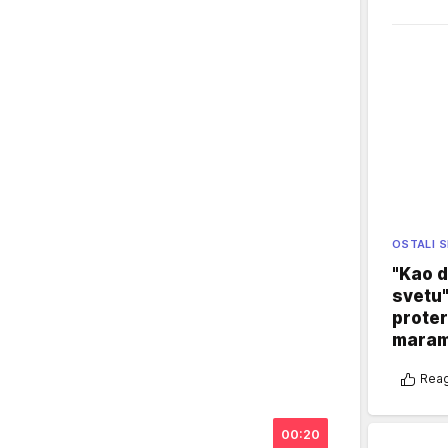
OSTALI 
"Kao d
svetu"
proter
maram
Reag
00:20