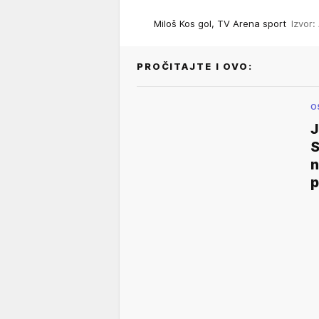
Miloš Kos gol, TV Arena sport
Izvor:
PROČITAJTE I OVO:
O
J
S
n
p