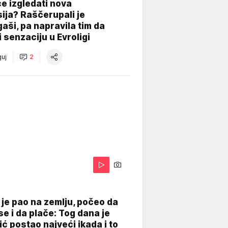
e izgledati nova
ija? Raščerupali je
gaši, pa napravila tim da
 senzaciju u Evroligi
uj
2
je pao na zemlju, počeo da
se i da plače: Tog dana je
ć postao najveći ikada i to