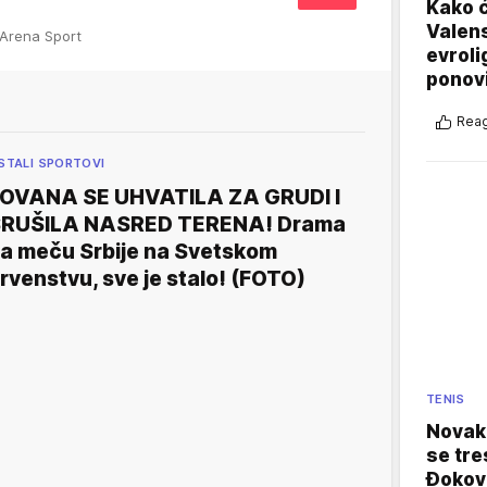
Kako ć
Valens
 Arena Sport
evroli
ponovi
Reag
STALI SPORTOVI
OVANA SE UHVATILA ZA GRUDI I
RUŠILA NASRED TERENA! Drama
a meču Srbije na Svetskom
rvenstvu, sve je stalo! (FOTO)
TENIS
Novak 
se tre
Đokovi