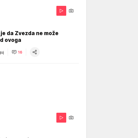
 je da Zvezda ne može
od ovoga
uj
16
A