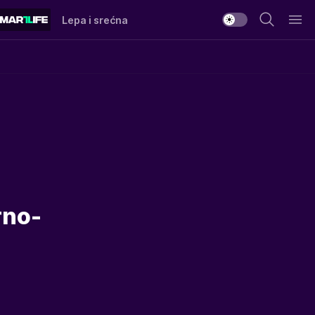
Lepa i srećna
rno-