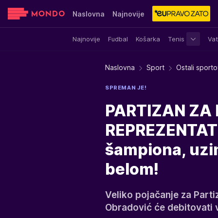
Naslovna
Najnovije
Najnovije
Fudbal
Košarka
Tenis
Vat
Sensa
Stvar ukusa
Yumama
Naslovna
Sport
Ostali sporto
SPREMAN JE!
PARTIZAN ZA 
REPREZENTATIV
šampiona, uzim
belom!
Veliko pojačanje za Part
Obradović će debitovati 