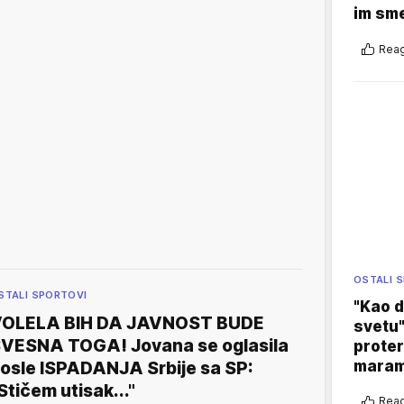
im sm
Reag
OSTALI 
STALI SPORTOVI
"Kao d
OLELA BIH DA JAVNOST BUDE
svetu"
VESNA TOGA! Jovana se oglasila
proter
maram
osle ISPADANJA Srbije sa SP:
Stičem utisak..."
Reag