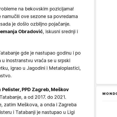
probleme na bekovskim pozicijama!
e namučili ove sezone sa povredama
sada je došlo ozbiljno pojačanje.
emanja Obradović
, iskusni srednji i
Tatabanje gde je nastupao godinu i po
u inostranstvu vraća se u srpski
ku, igrao u Jagodini i Metaloplastici,
nstvo.
a
Pelister, PPD Zagreb, Meškov
MOND
Tatabanje, a od 2017. do 2021.
le, zatim Meškova, a onda i Zagreba
steru i Tatabanji je nastupao u Ligi