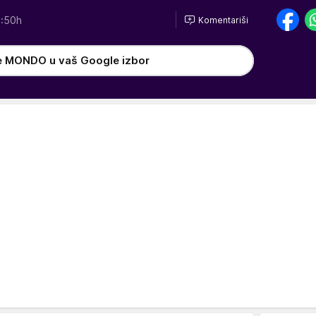
:50h
Komentariši
e MONDO u vaš Google izbor