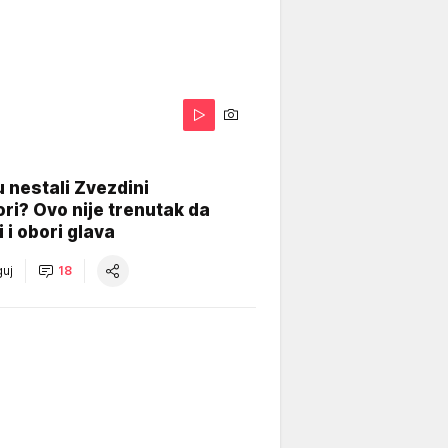
 nestali Zvezdini
ri? Ovo nije trenutak da
i i obori glava
uj
18