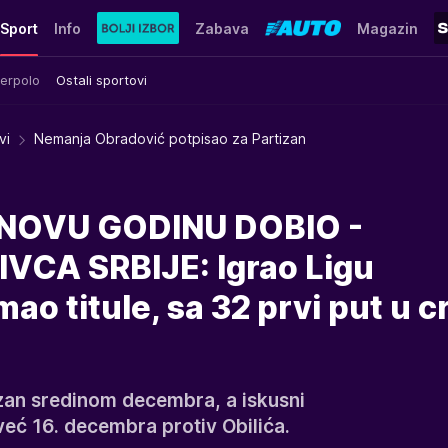
Sport
Info
Zabava
Magazin
erpolo
Ostali sportovi
vi
Nemanja Obradović potpisao za Partizan
NOVU GODINU DOBIO -
CA SRBIJE: Igrao Ligu
ao titule, sa 32 prvi put u c
izan sredinom decembra, a iskusni
već 16. decembra protiv Obilića.