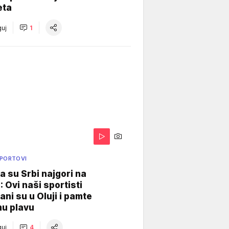
eta
uj
1
SPORTOVI
a su Srbi najgori na
: Ovi naši sportisti
ani su u Oluji i pamte
u plavu
uj
4