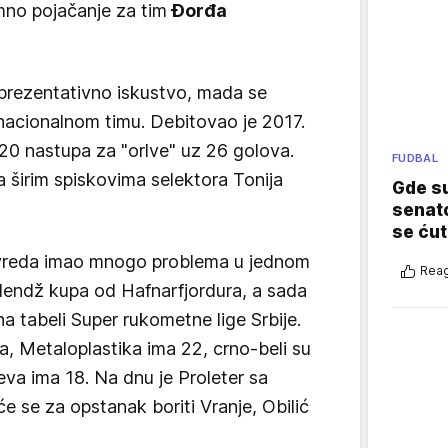
omno pojačanje za tim
Đorđa
prezentativno iskustvo, mada se
 nacionalnom timu. Debitovao je 2017.
 20 nastupa za "orlve" uz 26 golova.
FUDBAL
a širim spiskovima selektora Tonija
Gde su
senato
se ćut
ovreda imao mnogo problema u jednom
Reag
Čelendž kupa od Hafnarfjordura, a sada
a tabeli Super rukometne lige Srbije.
a, Metaloplastika ima 22, crno-beli su
eva ima 18. Na dnu je Proleter sa
e se za opstanak boriti Vranje, Obilić