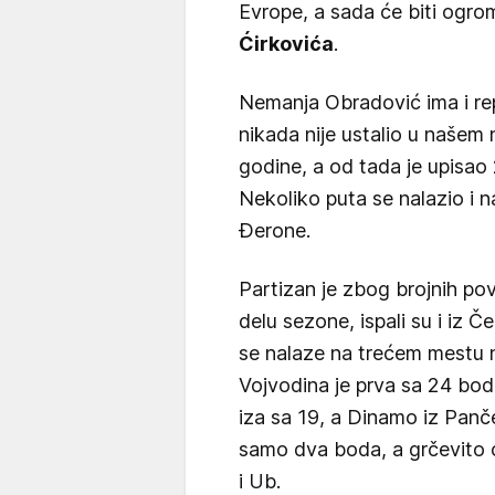
Evrope, a sada će biti ogr
Ćirkovića
.
Nemanja Obradović ima i re
nikada nije ustalio u našem
godine, a od tada je upisao
Nekoliko puta se nalazio i n
Đerone.
Partizan je zbog brojnih p
delu sezone, ispali su i iz 
se nalaze na trećem mestu n
Vojvodina je prva sa 24 bod
iza sa 19, a Dinamo iz Panč
samo dva boda, a grčevito ć
i Ub.