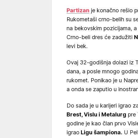
Partizan
je konačno rešio 
Rukometaši crno-belih su s
na bekovskim pozicijama, a 
Crno-beli dres će zadužiti
N
levi bek.
Ovaj 32-godišnja dolazi iz 
dana, a posle mnogo godina 
rukomet. Ponikao je u Napret
a onda se zaputio u inostra
Do sada je u karijeri igrao z
Brest, Vislu i Metalurg
pre 
godine je kao član prvo Vis
igrao
Ligu šampiona.
U Peli