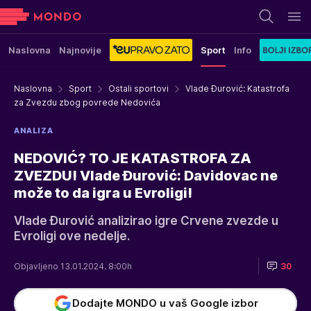
Naslovna
Najnovije
Sport
Info
Naslovna
Sport
Ostali sportovi
Vlade Đurović: Katastrofa
za Zvezdu zbog povrede Nedovića
ANALIZA
NEDOVIĆ? TO JE KATASTROFA ZA
ZVEZDU! Vlade Đurović: Davidovac ne
može to da igra u Evroligi!
Vlade Đurović analizirao igre Crvene zvezde u
Evroligi ove nedelje.
Objavljeno 13.01.2024. 8:00h
30
Dodajte MONDO u vaš Google izbor