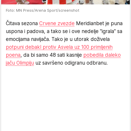
Foto: MN Press/Arena Sport/screenshot
Čitava sezona
Crvene zvezde
Meridianbet je puna
uspona i padova, a tako se i ove nedelje "igrala" sa
emocijama navijača. Tako je u utorak doživela
potpuni debakl protiv Asvela uz 100 primljenih
poena
, da bi samo 48 sati kasnije
pobedila daleko
jaču Olimpiju
uz savršeno odigranu odbranu.