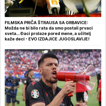
FILMSKA PRIČA ŠTRAUSA SA GRBAVICE:
Možda ne bi bilo rata da smo postali prvaci
sveta... Đaci prolaze pored mene, a učitelj
kaže deci - EVO IZDAJICE JUGOSLAVIJE!