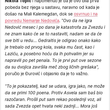
Nikola Topić
i napomenuo je da je ovo bila prva
pobeda bez njega u sastavu, naravno od kada je
došao na Mali Kalemegdan, dok se
osvrnuo i na
povredu Nemanje Nedovića
.
"Ovo da ne igra
Nedović mesec i po dana je katastrofa za Zvezdu i
ne znam kako će se to nastaviti, nadam se da će
sve biti u redu... Gedraitis je odigrao onako kako
je trebalo od prvog kola, svaka mu čast, kao i
Laziću, a posebno hoću da ih pohvalim jer su
napravili po pet penala. To je prvi put ove sezone
da su dvojica završila meč zbog ličnih grešaka",
poručio je Đurović i objasnio da je to važno.
"To je pokazatelj, kad se udara, igra jako, ne može
da se primi 100 poena. Protiv Asvela sam baš bio
razočaran. Prošli put sam rekao poslednji voz, ali
sada Zvezda opet hvata neki zadnji... Mora još