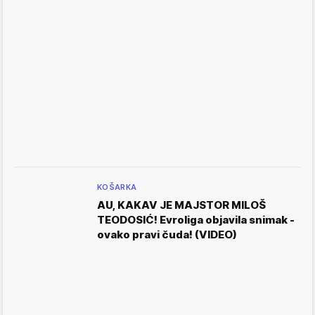
KOŠARKA
AU, KAKAV JE MAJSTOR MILOŠ
TEODOSIĆ! Evroliga objavila snimak -
ovako pravi čuda! (VIDEO)