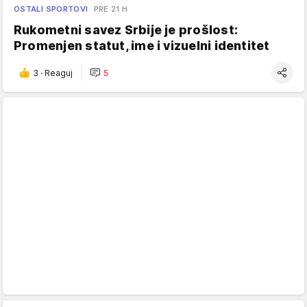
OSTALI SPORTOVI
PRE 21 H
Rukometni savez Srbije je prošlost:
Promenjen statut, ime i vizuelni identitet
3
·
Reaguj
5