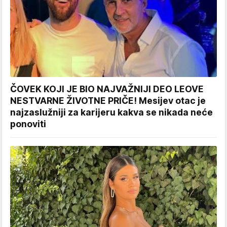
ČOVEK KOJI JE BIO NAJVAŽNIJI DEO LEOVE
NESTVARNE ŽIVOTNE PRIČE! Mesijev otac je
najzaslužniji za karijeru kakva se nikada neće
ponoviti