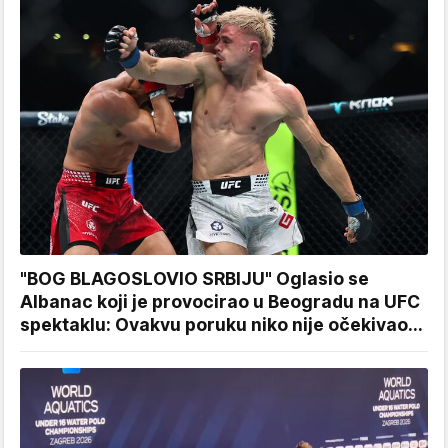
"BOG BLAGOSLOVIO SRBIJU" Oglasio se
Albanac koji je provocirao u Beogradu na UFC
spektaklu: Ovakvu poruku niko nije očekivao...