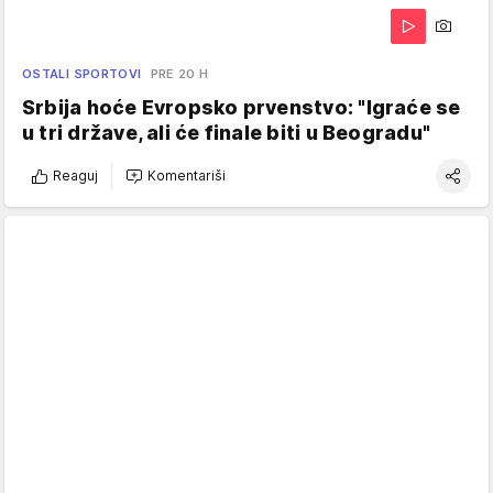
OSTALI SPORTOVI
PRE 20 H
Srbija hoće Evropsko prvenstvo: "Igraće se
u tri države, ali će finale biti u Beogradu"
Reaguj
Komentariši