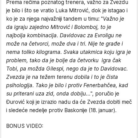
Prema rečima poznatog trenera, važno za Zvezdu
je bilo i što se vratio Luka Mitrović, dok je istagao i
ko je za njega najvažniji tandem u timu: "
Važno je
da igraju zajedno Mitrović i Bolomboj, to je
najbolja kombinacija. Davidovac za Evroligu ne
može na četvorci, može dva i tri. Nije te građe i
nema toliko kilograma. Svaka utakmica koju igra je
problem, tako da je bolje da četvorku igra čak
Tobi, pa možda Gilespi, nego da je to Davidovac.
Zvezda je na težem terenu dobila i to je čista
psihologija. Tako je bilo i protiv Fenerbahčea, kad
su priterani uza zid, onda dobiju...
", poručio je
Đurović koji je izrazio nadu da će Zvezda dobiti meč
i sledeće nedelje protiv Baskonije (18. januar).
BONUS VIDEO: