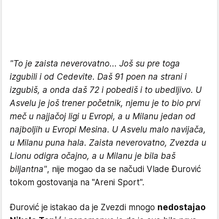
"To je zaista neverovatno... Još su pre toga
izgubili i od Cedevite. Daš 91 poen na strani i
izgubiš, a onda daš 72 i pobediš i to ubedljivo. U
Asvelu je još trener početnik, njemu je to bio prvi
meč u najjačoj ligi u Evropi, a u Milanu jedan od
najboljih u Evropi Mesina. U Asvelu malo navijača,
u Milanu puna hala. Zaista neverovatno, Zvezda u
Lionu odigra očajno, a u Milanu je bila baš
biljantna"
, nije mogao da se načudi Vlade Đurović
tokom gostovanja na "Areni Sport".
Đurović je istakao da je Zvezdi mnogo
nedostajao