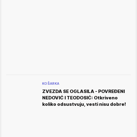
KOŠARKA
ZVEZDA SE OGLASILA - POVREĐENI
NEDOVIĆ I TEODOSIĆ: Otkriveno
koliko odsustvuju, vesti nisu dobre!