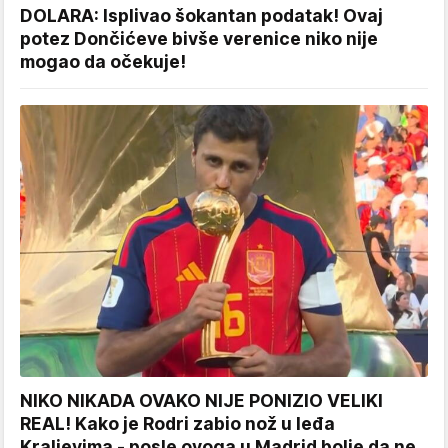
DOLARA: Isplivao šokantan podatak! Ovaj
potez Dončićeve bivše verenice niko nije
mogao da očekuje!
NIKO NIKADA OVAKO NIJE PONIZIO VELIKI
REAL! Kako je Rodri zabio nož u leđa
Kraljevima - posle ovoga u Madrid bolje da ne