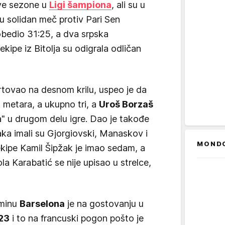
ve sezone u
Ligi šampiona
, ali su u
ju solidan meč protiv Pari Sen
obedio 31:25, a dva srpska
kipe iz Bitolja su odigrala odličan
rtovao na desnom krilu, uspeo je da
metara, a ukupno tri, a
Uroš Borzaš
a" u drugom delu igre. Dao je takođe
daka imali su Gjorgiovski, Manaskov i
MOND
kipe Kamil Šipžak je imao sedam, a
la Karabatić se nije upisao u strelce,
rminu
Barselona
je na gostovanju u
23
i to na francuski pogon pošto je