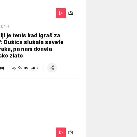
RE 1 H
lji je tenis kad igraš za
": Dušica slušala savete
vaka, pa nam donela
sko zlato
uj
Komentariši