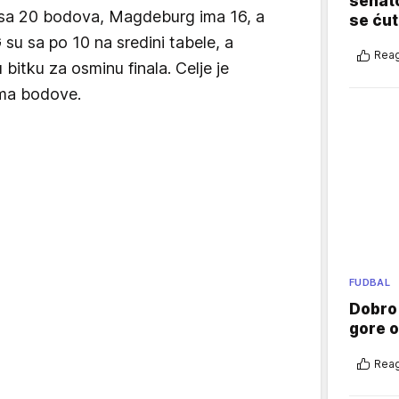
senato
a sa 20 bodova, Magdeburg ima 16, a
se ćut
su sa po 10 na sredini tabele, a
Reag
u bitku za osminu finala. Celje je
ema bodove.
FUDBAL
Dobro
gore 
Reag