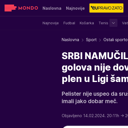
Naslovna
Najnovije
Najnovije
Fudbal
Košarka
Tenis
Vat
Sensa
Stvar ukusa
Yumama
Naslovna
Sport
Ostali sporto
SRBI NAMUČILI
golova nije do
plen u Ligi ša
Pelister nije uspeo da sru
imali jako dobar meč.
Objavljeno 14.02.2024. 20:11h
→ 2