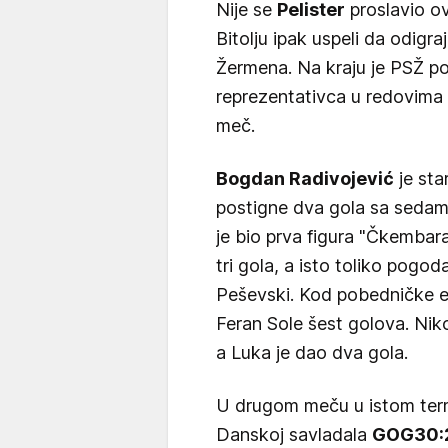
Nije se
Pelister
proslavio o
Bitolju ipak uspeli da odigra
Žermena. Na kraju je PSŽ p
reprezentativca u redovima e
meč.
Bogdan Radivojević
je sta
postigne dva gola sa sedam 
je bio prva figura "Čkembar
tri gola, a isto toliko pogo
Peševski. Kod pobedničke e
Feran Sole šest golova. Niko
a Luka je dao dva gola.
U drugom meču u istom te
Danskoj savladala
GOG
30: