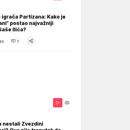
igrača Partizana: Kako je
ani" postao najvažniji
Saše Ilića?
uj
9
 nestali Zvezdini