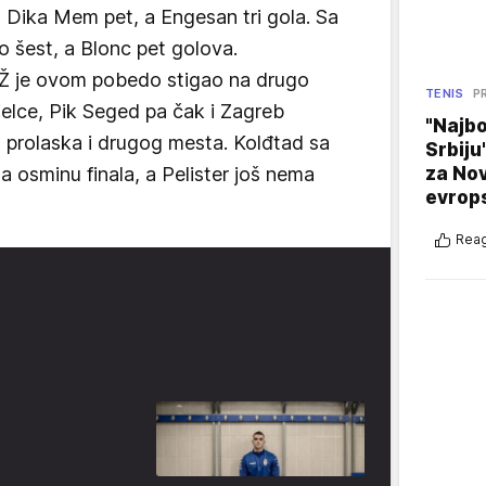
 Dika Mem pet, a Engesan tri gola. Sa
 šest, a Blonc pet golova.
Ž je ovom pobedo stigao na drugo
TENIS
P
Kjelce, Pik Seged pa čak i Zagreb
"Najbo
prolaska i drugog mesta. Kolđtad sa
Srbiju
za No
a osminu finala, a Pelister još nema
evrop
Reag