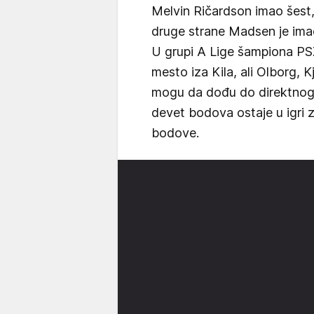
Melvin Ričardson imao šest,
druge strane Madsen je imao
U grupi A Lige šampiona PS
mesto iza Kila, ali Olborg, 
mogu da dođu do direktnog 
devet bodova ostaje u igri z
bodove.