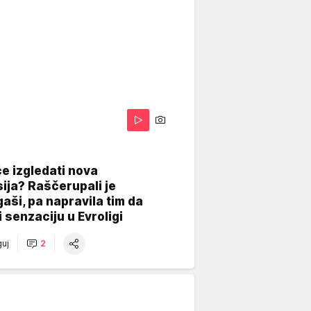
A
e izgledati nova
ija? Raščerupali je
gaši, pa napravila tim da
 senzaciju u Evroligi
uj
2