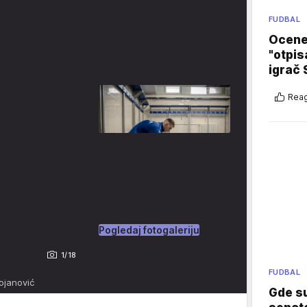
FUDBAL
Ocene 
"otpis
igrač 
Reag
Pogledaj fotogaleriju
1/18
FUDBAL
ojanović
Gde su