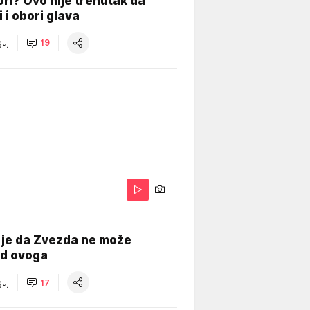
ri? Ovo nije trenutak da
i i obori glava
uj
19
 je da Zvezda ne može
od ovoga
uj
17