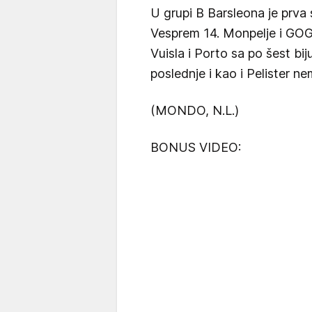
U grupi B Barsleona je prv
Vesprem 14. Monpelje i GOG 
Vuisla i Porto sa po šest bij
poslednje i kao i Pelister n
(MONDO, N.L.)
BONUS VIDEO: