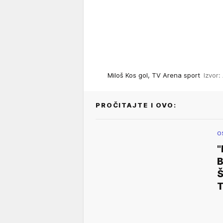
Miloš Kos gol, TV Arena sport
Izvor:
PROČITAJTE I OVO:
O
"
B
Š
T