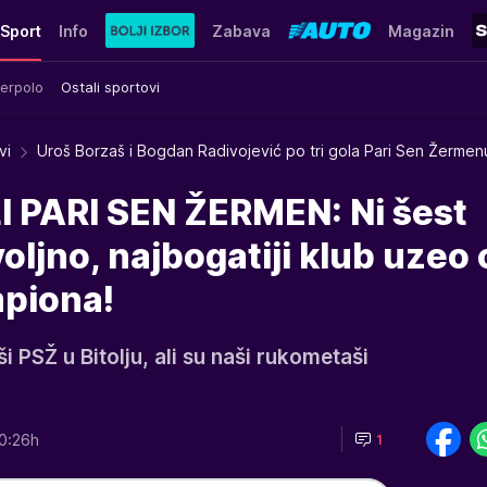
Sport
Info
Zabava
Magazin
erpolo
Ostali sportovi
vi
Uroš Borzaš i Bogdan Radivojević po tri gola Pari Sen Žermen
 PARI SEN ŽERMEN: Ni šest
voljno, najbogatiji klub uzeo
mpiona!
ši PSŽ u Bitolju, ali su naši rukometaši
0:26h
1