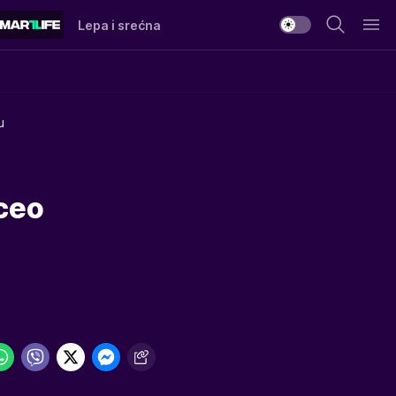
Lepa i srećna
u
 ceo