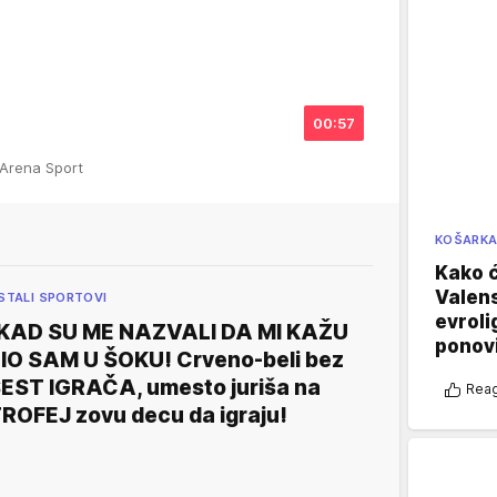
00:57
 Arena Sport
KOŠARK
Kako ć
Valens
STALI SPORTOVI
evroli
KAD SU ME NAZVALI DA MI KAŽU
ponovi
IO SAM U ŠOKU! Crveno-beli bez
EST IGRAČA, umesto juriša na
Reag
ROFEJ zovu decu da igraju!