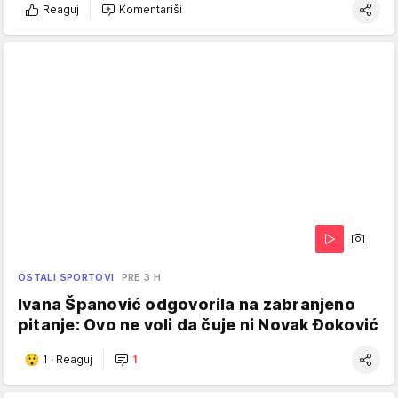
Reaguj
Komentariši
OSTALI SPORTOVI
PRE 3 H
Ivana Španović odgovorila na zabranjeno
pitanje: Ovo ne voli da čuje ni Novak Đoković
1
·
Reaguj
1