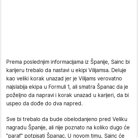
Prema poslednjim informacijama iz Španije, Sainc bi
karijeru trebalo da nastavi u ekipi Vilijamsa. Deluje
kao veliki korak unazad jer je Vilijams verovatno
najslabija ekipa u Formuli 1, ali smatra Španac da je
poželjno da napravi i korak unazad u karijeri, da bi
uspeo da dođe do dva napred.
Sve bi trebalo da bude obelodanjeno pred Veliku
nagradu Španije, ali nije poznato na koliko dugo će
"paraf" potpisati Španac. U novom timu, Sainc će