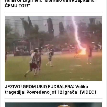
Humske zagrmeli: "Moramo da se zapitamo -
ČEMU TO?!"
JEZIVO! GROM UBIO FUDBALERA: Velika
tragedija! Povređeno još 12 igrača! (VIDEO)