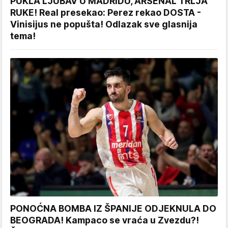
PUKLA LJUBAV U MADRIDU, ARSENAL TRLJA
RUKE! Real presekao: Perez rekao DOSTA -
Vinisijus ne popušta! Odlazak sve glasnija
tema!
PONOĆNA BOMBA IZ ŠPANIJE ODJEKNULA DO
BEOGRADA! Kampaco se vraća u Zvezdu?!