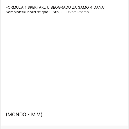
FORMULA 1 SPEKTAKL U BEOGRADU ZA SAMO 4 DANA:
Šampionski bolid stigao u Srbiju!
Izvor: Promo
(MONDO - M.V.)