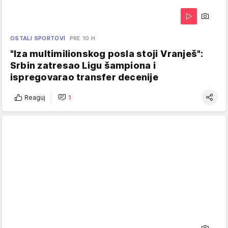
OSTALI SPORTOVI
PRE 10 H
"Iza multimilionskog posla stoji Vranješ":
Srbin zatresao Ligu šampiona i
ispregovarao transfer decenije
Reaguj
1