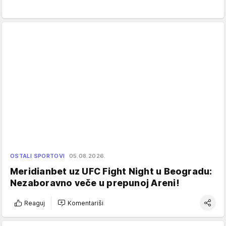
OSTALI SPORTOVI
05.08.2026.
Meridianbet uz UFC Fight Night u Beogradu:
Nezaboravno veče u prepunoj Areni!
Reaguj
Komentariši