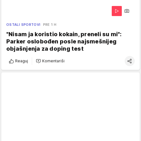
OSTALI SPORTOVI
PRE 1 H
"Nisam ja koristio kokain, preneli su mi":
Parker oslobođen posle najsmešnijeg
objašnjenja za doping test
Reaguj
Komentariši