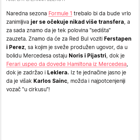
Naredna sezona
Formule 1
trebalo bi da bude vrlo
zanimljiva
jer se očekuje nikad više transfera
, a
za sada znamo da je tek polovina "sedišta"
zauzeta. Znamo da će za Red Bul voziti
Ferstapen
i Perez
, sa kojim je sveže produžen ugovor, da u
bolidu Mercedesa ostaju
Noris i Pijastri
, dok je
Ferari uspeo da dovede Hamiltona iz Mercedesa
,
dok je zadržao i
Leklera.
Iz te jednačine jasno je
da je višak
Karlos Sainc
, možda i najpotcenjeniji
vozač "u cirkusu"!