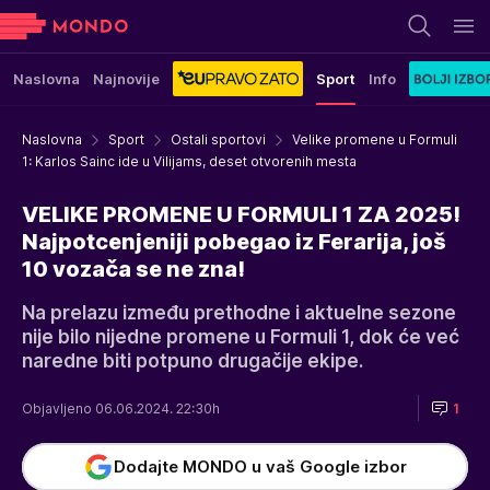
Naslovna
Najnovije
Sport
Info
Naslovna
Sport
Ostali sportovi
Velike promene u Formuli
1: Karlos Sainc ide u Vilijams, deset otvorenih mesta
VELIKE PROMENE U FORMULI 1 ZA 2025!
Najpotcenjeniji pobegao iz Ferarija, još
10 vozača se ne zna!
Na prelazu između prethodne i aktuelne sezone
nije bilo nijedne promene u Formuli 1, dok će već
naredne biti potpuno drugačije ekipe.
Objavljeno 06.06.2024. 22:30h
1
Dodajte MONDO u vaš Google izbor