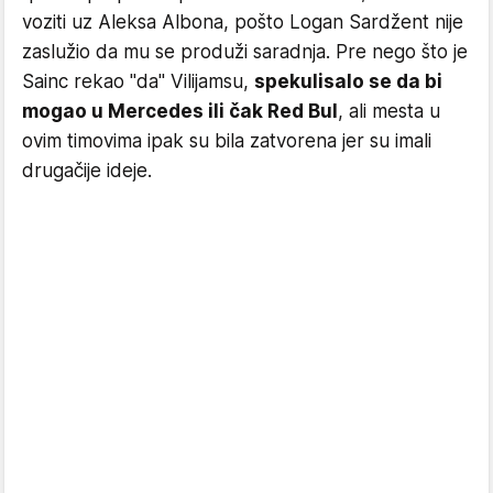
voziti uz Aleksa Albona, pošto Logan Sardžent nije
zaslužio da mu se produži saradnja. Pre nego što je
Sainc rekao "da" Vilijamsu,
spekulisalo se da bi
mogao u Mercedes ili čak Red Bul
, ali mesta u
ovim timovima ipak su bila zatvorena jer su imali
drugačije ideje.