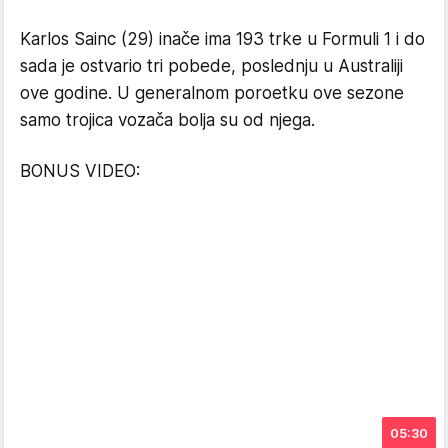
Karlos Sainc (29) inače ima 193 trke u Formuli 1 i do
sada je ostvario tri pobede, poslednju u Australiji
ove godine. U generalnom poroetku ove sezone
samo trojica vozača bolja su od njega.
BONUS VIDEO:
05:30