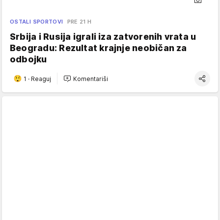
OSTALI SPORTOVI
PRE 21 H
Srbija i Rusija igrali iza zatvorenih vrata u
Beogradu: Rezultat krajnje neobičan za
odbojku
1
·
Reaguj
Komentariši