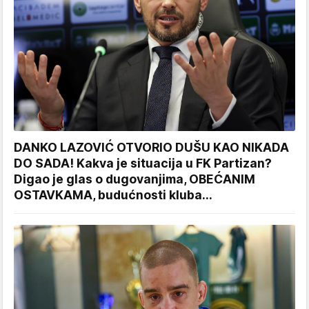
DANKO LAZOVIĆ OTVORIO DUŠU KAO NIKADA
DO SADA! Kakva je situacija u FK Partizan?
Digao je glas o dugovanjima, OBEĆANIM
OSTAVKAMA, budućnosti kluba...