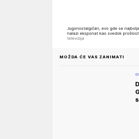
Jugonostalgičari, evo gde se najbolje
nalazi eksponat kao svedok prošlost
televizija
MOŽDA ĆE VAS ZANIMATI
O
D
G
s