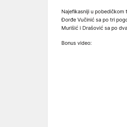
Najefikasniji u pobedičkom ta
Đorđe Vučinić sa po tri po
Murišić i Drašović sa po dv
Bonus video: