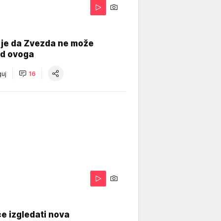
 je da Zvezda ne može
od ovoga
uj
16
A
e izgledati nova