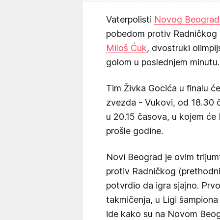
Vaterpolisti
Novog Beograd
pobedom protiv Radničkog u
Miloš Ćuk
, dvostruki olimpi
golom u poslednjem minutu.
Tim Živka Gocića u finalu ć
zvezda - Vukovi, od 18.30 
u 20.15 časova, u kojem će 
prošle godine.
Novi Beograd je ovim trijum
protiv Radničkog (prethodni 
potvrdio da igra sjajno. Prvo
takmičenja, u Ligi šampiona 
ide kako su na Novom Beogra