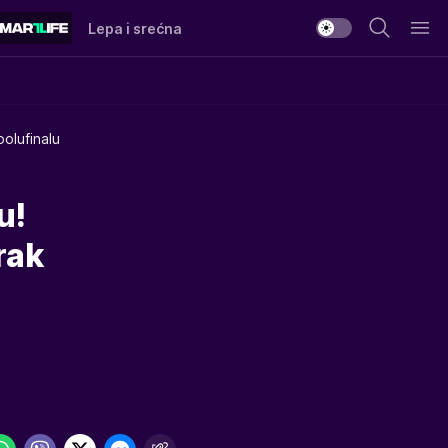
Lepa i srećna
olufinalu
u!
rak