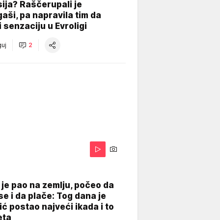
ija? Raščerupali je
gaši, pa napravila tim da
 senzaciju u Evroligi
uj
2
je pao na zemlju, počeo da
se i da plače: Tog dana je
ć postao najveći ikada i to
eta