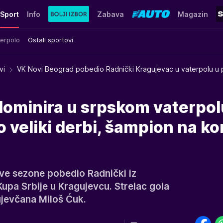
Sport
Info
Zabava
Magazin
erpolo
Ostali sportovi
vi
VK Novi Beograd pobedio Radnički Kragujevac u vaterpolu u p
dominira u srpskom vaterpol
o veliki derbi, šampion na ko
ve sezone pobedio Radnički iz
Kupa Srbije u Kragujevcu. Strelac gola
ujevčana Miloš Ćuk.