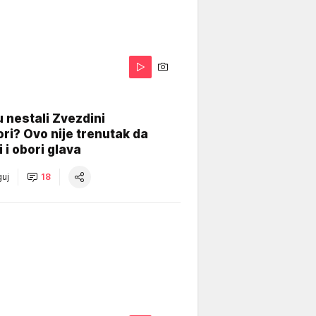
 nestali Zvezdini
ri? Ovo nije trenutak da
i i obori glava
uj
18