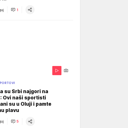
uj
1
SPORTOVI
a su Srbi najgori na
: Ovi naši sportisti
ani su u Oluji i pamte
u plavu
uj
5