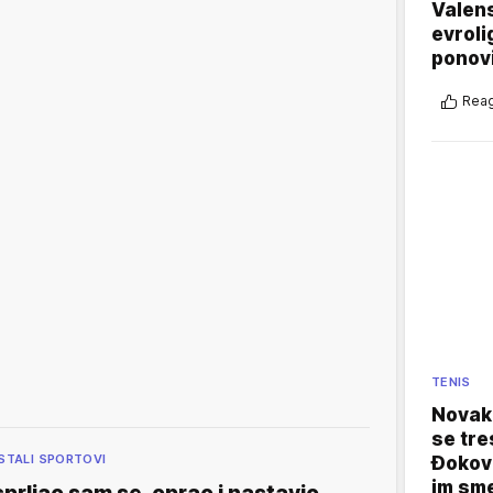
Valens
evroli
ponovi
Reag
TENIS
Novak 
se tre
STALI SPORTOVI
Đokovi
im sm