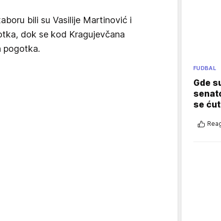
boru bili su Vasilije Martinović i
gotka, dok se kod Kragujevčana
a pogotka.
FUDBAL
Gde su
senato
se ćut
Reag