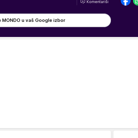
Komentariši
e MONDO u vaš Google izbor