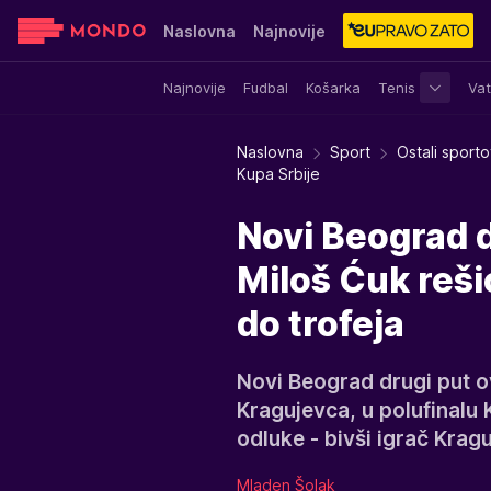
Naslovna
Najnovije
Najnovije
Fudbal
Košarka
Tenis
Vat
Sensa
Stvar ukusa
Yumama
Naslovna
Sport
Ostali sporto
Kupa Srbije
Novi Beograd 
Miloš Ćuk reši
do trofeja
Novi Beograd drugi put o
Kragujevca, u polufinalu 
odluke - bivši igrač Krag
Mladen Šolak