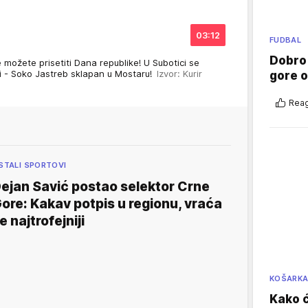
03:12
FUDBAL
Dobro
 možete prisetiti Dana republike! U Subotici se
i - Soko Jastreb sklapan u Mostaru!
Izvor: Kurir
gore 
Reag
STALI SPORTOVI
ejan Savić postao selektor Crne
ore: Kakav potpis u regionu, vraća
e najtrofejniji
KOŠARK
Kako ć