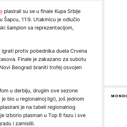
a
plasirali su se u finale Kupa Srbije
 Šapcu, 11:9. Utakmicu je odlučio
jski šampion sa reprezentacijom,
e igrati protiv pobednika duela Crvena
časova. Finale je zakazano za subotu
Novi Beograd braniti trofej osvojen
fom u derbiju, drugim ove sezone
MOND
je bio u regionalnoj ligi), još jednom
plasirani je na tabeli regionalnog
je izborio plasman u Top 8 fazu i sve
du i zamislili.