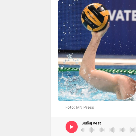
Foto: MN Press
Slušaj vest