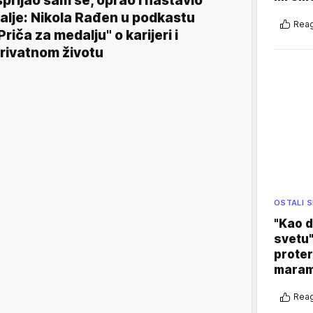
sprljao sam se, oprao i nastavio
alje: Nikola Rađen u podkastu
Reag
Priča za medalju" o karijeri i
rivatnom životu
OSTALI 
"Kao d
svetu"
proter
maram
Reag