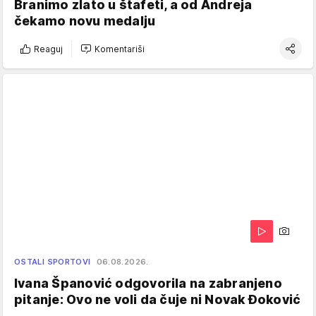
Branimo zlato u štafeti, a od Andreja
čekamo novu medalju
Reaguj
Komentariši
OSTALI SPORTOVI
06.08.2026.
Ivana Španović odgovorila na zabranjeno
pitanje: Ovo ne voli da čuje ni Novak Đoković