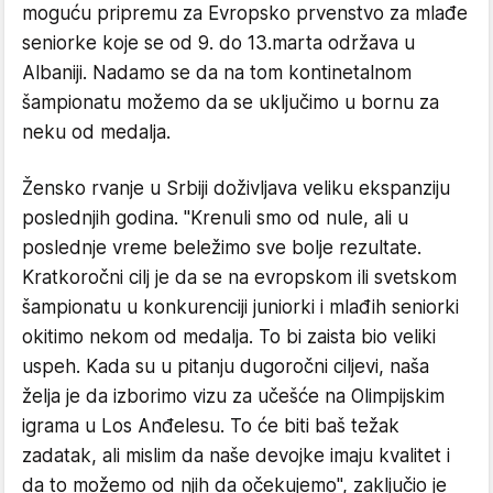
moguću pripremu za Evropsko prvenstvo za mlađe
seniorke koje se od 9. do 13.marta održava u
Albaniji. Nadamo se da na tom kontinetalnom
šampionatu možemo da se uključimo u bornu za
neku od medalja.
Žensko rvanje u Srbiji doživljava veliku ekspanziju
poslednjih godina. "Krenuli smo od nule, ali u
poslednje vreme beležimo sve bolje rezultate.
Kratkoročni cilj je da se na evropskom ili svetskom
šampionatu u konkurenciji juniorki i mlađih seniorki
okitimo nekom od medalja. To bi zaista bio veliki
uspeh. Kada su u pitanju dugoročni ciljevi, naša
želja je da izborimo vizu za učešće na Olimpijskim
igrama u Los Anđelesu. To će biti baš težak
zadatak, ali mislim da naše devojke imaju kvalitet i
da to možemo od njih da očekujemo", zaključio je