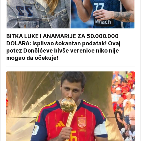
BITKA LUKE I ANAMARIJE ZA 50.000.000
DOLARA: Isplivao šokantan podatak! Ovaj
potez Dončićeve bivše verenice niko nije
mogao da očekuje!