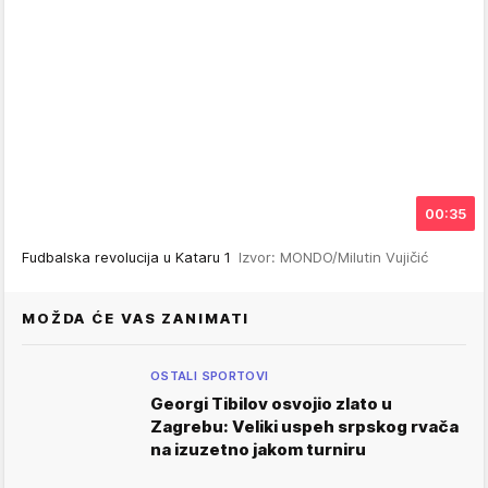
00:35
Fudbalska revolucija u Kataru 1
Izvor: MONDO/Milutin Vujičić
MOŽDA ĆE VAS ZANIMATI
OSTALI SPORTOVI
Georgi Tibilov osvojio zlato u
Zagrebu: Veliki uspeh srpskog rvača
na izuzetno jakom turniru