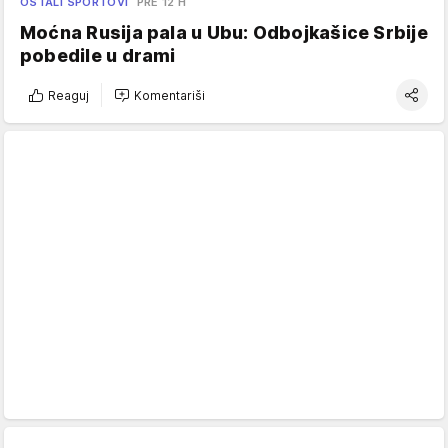
OSTALI SPORTOVI
PRE 12 H
Moćna Rusija pala u Ubu: Odbojkašice Srbije
pobedile u drami
Reaguj
Komentariši