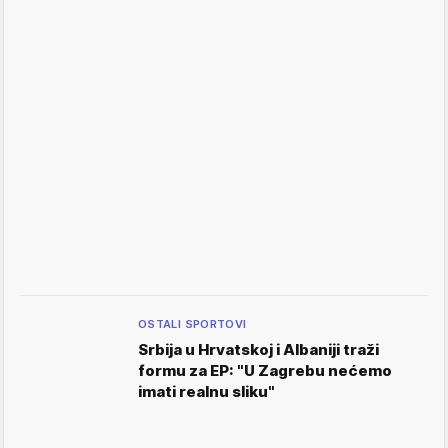
OSTALI SPORTOVI
Srbija u Hrvatskoj i Albaniji traži
formu za EP: "U Zagrebu nećemo
imati realnu sliku"