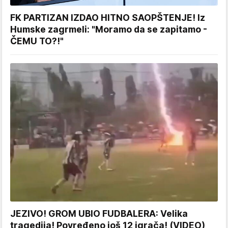
FK PARTIZAN IZDAO HITNO SAOPŠTENJE! Iz
Humske zagrmeli: "Moramo da se zapitamo -
ČEMU TO?!"
JEZIVO! GROM UBIO FUDBALERA: Velika
tragedija! Povređeno još 12 igrača! (VIDEO)