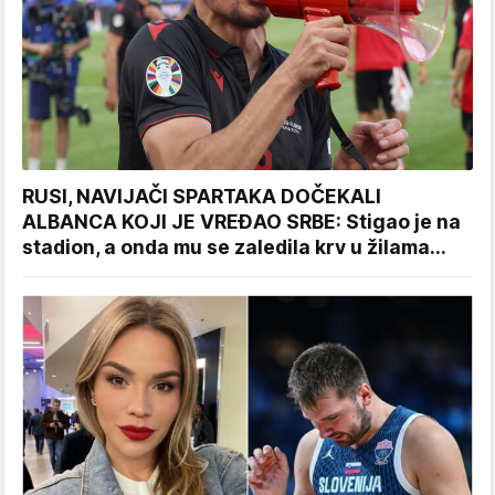
RUSI, NAVIJAČI SPARTAKA DOČEKALI
ALBANCA KOJI JE VREĐAO SRBE: Stigao je na
stadion, a onda mu se zaledila krv u žilama...