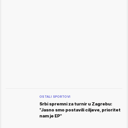
OSTALI SPORTOVI
Srbi spremni za turnir u Zagrebu:
"Jasno smo postavili ciljeve, prioritet
nam je EP"