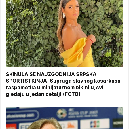
SKINULA SE NAJZGODNIJA SRPSKA
SPORTISTKINJA! Supruga slavnog košarkaša
raspametila u minijaturnom bikiniju, svi
gledaju u jedan detalj! (FOTO)