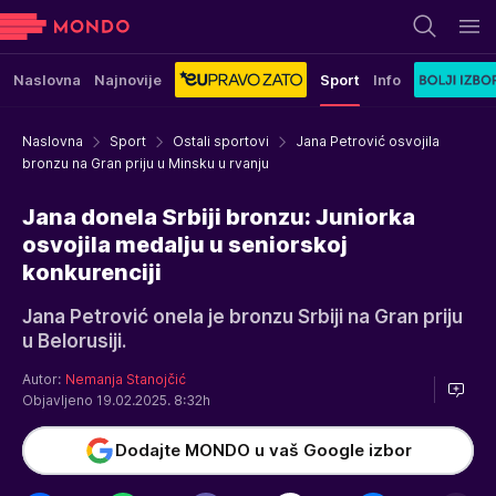
Naslovna
Najnovije
Sport
Info
Naslovna
Sport
Ostali sportovi
Jana Petrović osvojila
bronzu na Gran priju u Minsku u rvanju
Jana donela Srbiji bronzu: Juniorka
osvojila medalju u seniorskoj
konkurenciji
Jana Petrović onela je bronzu Srbiji na Gran priju
u Belorusiji.
Autor:
Nemanja Stanojčić
Objavljeno 19.02.2025. 8:32h
Dodajte MONDO u vaš Google izbor