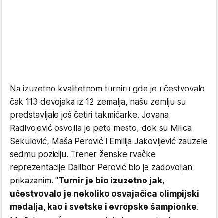
Na izuzetno kvalitetnom turniru gde je učestvovalo
čak 113 devojaka iz 12 zemalja, našu zemlju su
predstavljale još četiri takmičarke. Jovana
Radivojević osvojila je peto mesto, dok su Milica
Sekulović, Maša Perović i Emilija Jakovljević zauzele
sedmu poziciju. Trener ženske rvačke
reprezentacije Dalibor Perović bio je zadovoljan
prikazanim. "
Turnir je bio izuzetno jak,
učestvovalo je nekoliko osvajačica olimpijski
medalja, kao i svetske i evropske šampionke
.