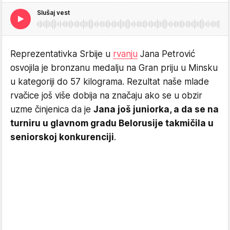
Slušaj vest
Reprezentativka Srbije u
rvanju
Jana Petrović
osvojila je bronzanu medalju na Gran priju u Minsku
u kategoriji do 57 kilograma. Rezultat naše mlade
rvačice još više dobija na značaju ako se u obzir
uzme činjenica da je
Jana još juniorka, a da se na
turniru u glavnom gradu Belorusije takmičila u
seniorskoj konkurenciji
.