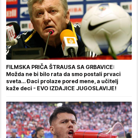
FILMSKA PRIČA ŠTRAUSA SA GRBAVICE:
Možda ne bi bilo rata da smo postali prvaci
sveta... Đaci prolaze pored mene, a učitelj
kaže deci - EVO IZDAJICE JUGOSLAVIJE!