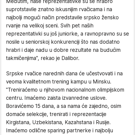
Međutim, naše reprezentativke su se hrabro
suprotstavile znatno iskusnijim rvačicama i na
najbolji mogući način predstavile srpsko žensko
rvanje na velikoj sceni. Svih pet naših
reprezentativki su još juniorke, a ravnopravno su se
nosile u seniorskoj konkurenciji što nas dodatno
hrabri i daje nadu u dobre rezultate na budućim
takmičenjima", rekao je Dalibor.
Srpske rvačice narednih dana će učestvovati i na
veoma kvalitetnom trening kampu u Minsku.
"Treniraćemo u njihovom nacionalnom olimpijskom
centru. Imaćemo zaista izvanredne uslove.
Boravićemo 15 dana, a sa nama će zajedno, osim
domaće selekcije, trenirati i reprezentacije
Kirgistana, Uzbekistana, Kazahstana i Rusije.
Imaćemo odlične sparing partnerke i najbolju