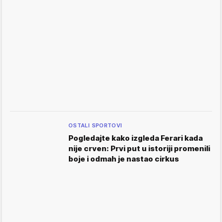
OSTALI SPORTOVI
Pogledajte kako izgleda Ferari kada
nije crven: Prvi put u istoriji promenili
boje i odmah je nastao cirkus