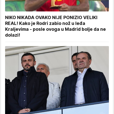
NIKO NIKADA OVAKO NIJE PONIZIO VELIKI
REAL! Kako je Rodri zabio nož u leđa
Kraljevima - posle ovoga u Madrid bolje da ne
dolazi!