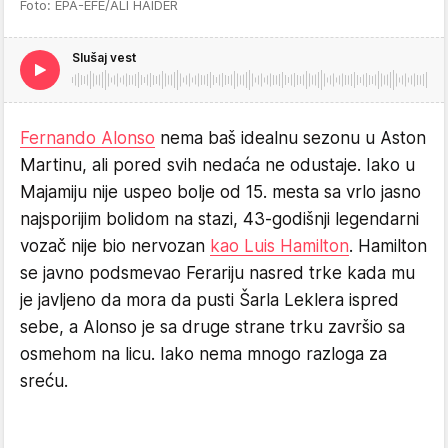
Foto: EPA-EFE/ALI HAIDER
Slušaj vest
Fernando Alonso
nema baš idealnu sezonu u Aston
Martinu, ali pored svih nedaća ne odustaje. Iako u
Majamiju nije uspeo bolje od 15. mesta sa vrlo jasno
najsporijim bolidom na stazi, 43-godišnji legendarni
vozač nije bio nervozan
kao Luis Hamilton
. Hamilton
se javno podsmevao Ferariju nasred trke kada mu
je javljeno da mora da pusti Šarla Leklera ispred
sebe, a Alonso je sa druge strane trku završio sa
osmehom na licu. Iako nema mnogo razloga za
sreću.