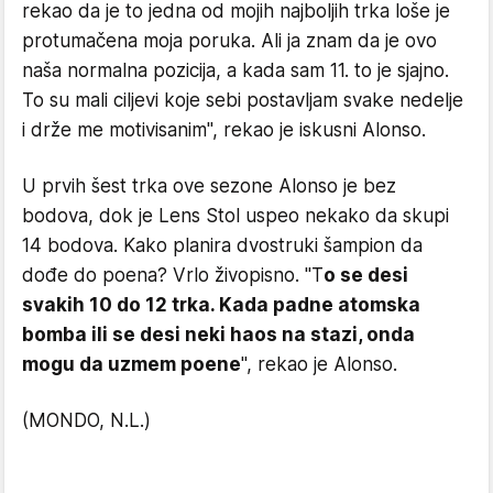
rekao da je to jedna od mojih najboljih trka loše je
protumačena moja poruka. Ali ja znam da je ovo
naša normalna pozicija, a kada sam 11. to je sjajno.
To su mali ciljevi koje sebi postavljam svake nedelje
i drže me motivisanim", rekao je iskusni Alonso.
U prvih šest trka ove sezone Alonso je bez
bodova, dok je Lens Stol uspeo nekako da skupi
14 bodova. Kako planira dvostruki šampion da
dođe do poena? Vrlo živopisno. "T
o se desi
svakih 10 do 12 trka. Kada padne atomska
bomba ili se desi neki haos na stazi, onda
mogu da uzmem poene
", rekao je Alonso.
(MONDO, N.L.)