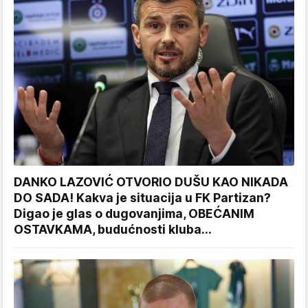
DANKO LAZOVIĆ OTVORIO DUŠU KAO NIKADA
DO SADA! Kakva je situacija u FK Partizan?
Digao je glas o dugovanjima, OBEĆANIM
OSTAVKAMA, budućnosti kluba...