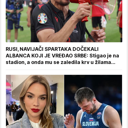
RUSI, NAVIJAČI SPARTAKA DOČEKALI
ALBANCA KOJI JE VREĐAO SRBE: Stigao je na
stadion, a onda mu se zaledila krv u žilama...