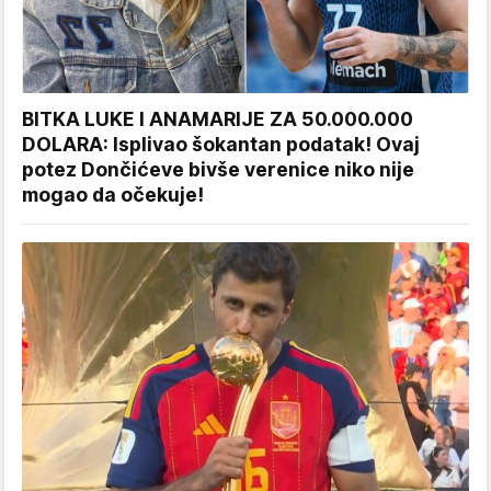
BITKA LUKE I ANAMARIJE ZA 50.000.000
DOLARA: Isplivao šokantan podatak! Ovaj
potez Dončićeve bivše verenice niko nije
mogao da očekuje!