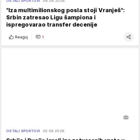
OSTALI SPORTOVI
06.08.2026.
"Iza multimilionskog posla stoji Vranješ":
Srbin zatresao Ligu šampiona i
ispregovarao transfer decenije
Reaguj
1
OSTALI SPORTOVI
05.08.2026.