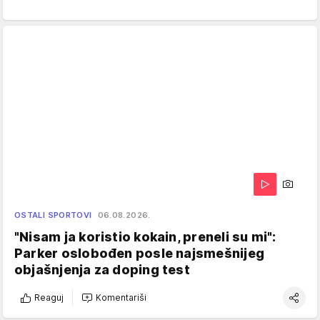
OSTALI SPORTOVI
06.08.2026.
"Nisam ja koristio kokain, preneli su mi":
Parker oslobođen posle najsmešnijeg
objašnjenja za doping test
Reaguj
Komentariši