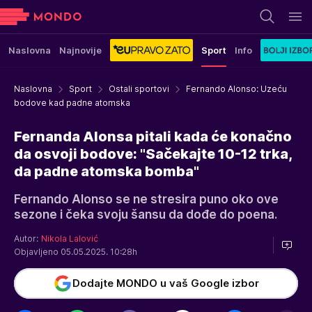
Naslovna
Najnovije
Sport
Info
Naslovna
Sport
Ostali sportovi
Fernando Alonso: Uzeću
bodove kad padne atomska
Fernanda Alonsa pitali kada će konačno
da osvoji bodove: "Sačekajte 10-12 trka,
da padne atomska bomba"
Fernando Alonso se ne stresira puno oko ove
sezone i čeka svoju šansu da dođe do poena.
Autor:
Nikola Lalović
Objavljeno 05.05.2025. 10:28h
Dodajte MONDO u vaš Google izbor