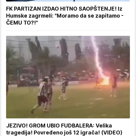
FK PARTIZAN IZDAO HITNO SAOPŠTENJE! Iz
Humske zagrmeli: "Moramo da se zapitamo -
ČEMU TO?!"
JEZIVO! GROM UBIO FUDBALERA: Velika
tragedija! Povređeno još 12 igrača! (VIDEO)