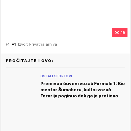
00:19
F1, A1
Izvor: Privatna arhiva
PROČITAJTE I OVO:
OSTALI SPORTOVI
Preminuo čuveni vozač Formule 1: Bio
mentor Šumaheru, kultni vozač
Ferarija poginuo dok ga je preticao