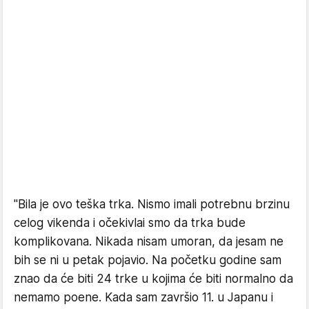
"Bila je ovo teška trka. Nismo imali potrebnu brzinu
celog vikenda i očekivlai smo da trka bude
komplikovana. Nikada nisam umoran, da jesam ne
bih se ni u petak pojavio. Na početku godine sam
znao da će biti 24 trke u kojima će biti normalno da
nemamo poene. Kada sam završio 11. u Japanu i