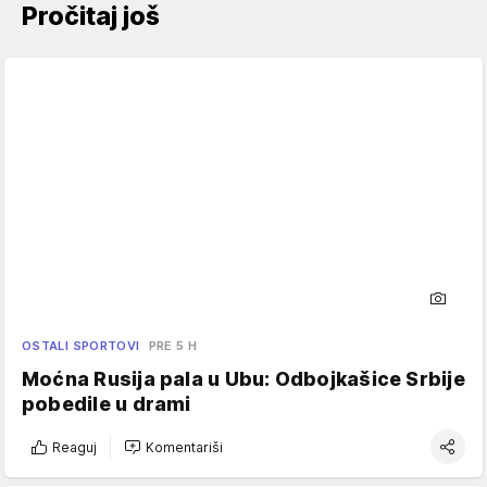
Pročitaj još
OSTALI SPORTOVI
PRE 5 H
Moćna Rusija pala u Ubu: Odbojkašice Srbije
pobedile u drami
Reaguj
Komentariši