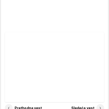
Prethodna vest
Sledeća vest