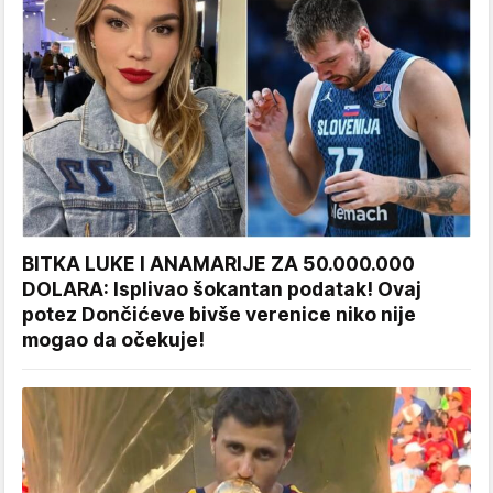
BITKA LUKE I ANAMARIJE ZA 50.000.000
DOLARA: Isplivao šokantan podatak! Ovaj
potez Dončićeve bivše verenice niko nije
mogao da očekuje!