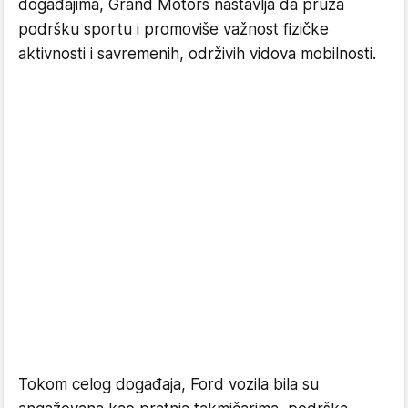
događajima, Grand Motors nastavlja da pruža
podršku sportu i promoviše važnost fizičke
aktivnosti i savremenih, održivih vidova mobilnosti.
Tokom celog događaja, Ford vozila bila su