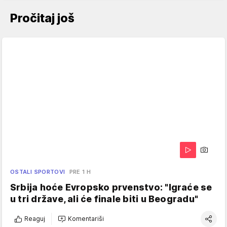
Pročitaj još
OSTALI SPORTOVI
PRE 1 H
Srbija hoće Evropsko prvenstvo: "Igraće se
u tri države, ali će finale biti u Beogradu"
Reaguj
Komentariši