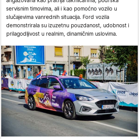
angažovana kao pratnja takmičarima, podrška
servisnim timovima, ali i kao pomoćno vozilo u
slučajevima vanrednih situacija. Ford vozila
demonstrirala su izuzetnu pouzdanost, udobnost i
prilagodljivost u realnim, dinamičnim uslovima.