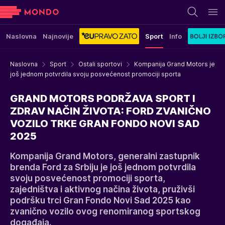
Naslovna
Najnovije
Sport
Info
Naslovna
Sport
Ostali sportovi
Kompanija Grand Motors je
još jednom potvrdila svoju posvećenost promociji sporta
GRAND MOTORS PODRŽAVA SPORT I
ZDRAV NAČIN ŽIVOTA: FORD ZVANIČNO
VOZILO TRKE GRAN FONDO NOVI SAD
2025
Kompanija Grand Motors, generalni zastupnik
brenda Ford za Srbiju je još jednom potvrdila
svoju posvećenost promociji sporta,
zajedništva i aktivnog načina života, pruživši
podršku trci Gran Fondo Novi Sad 2025 kao
zvanično vozilo ovog renomiranog sportskog
događaja.