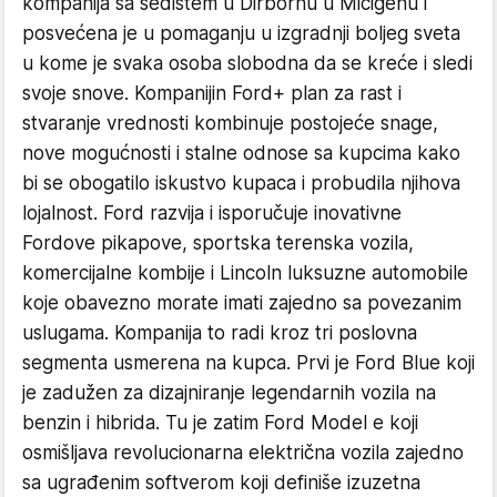
kompanija sa sedištem u Dirbornu u Mičigenu i
posvećena je u pomaganju u izgradnji boljeg sveta
u kome je svaka osoba slobodna da se kreće i sledi
svoje snove. Kompanijin Ford+ plan za rast i
stvaranje vrednosti kombinuje postojeće snage,
nove mogućnosti i stalne odnose sa kupcima kako
bi se obogatilo iskustvo kupaca i probudila njihova
lojalnost. Ford razvija i isporučuje inovativne
Fordove pikapove, sportska terenska vozila,
komercijalne kombije i Lincoln luksuzne automobile
koje obavezno morate imati zajedno sa povezanim
uslugama. Kompanija to radi kroz tri poslovna
segmenta usmerena na kupca. Prvi je Ford Blue koji
je zadužen za dizajniranje legendarnih vozila na
benzin i hibrida. Tu je zatim Ford Model e koji
osmišljava revolucionarna električna vozila zajedno
sa ugrađenim softverom koji definiše izuzetna