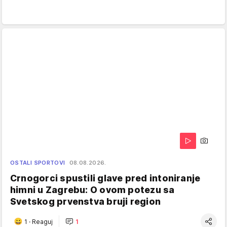
OSTALI SPORTOVI
08.08.2026.
Crnogorci spustili glave pred intoniranje
himni u Zagrebu: O ovom potezu sa
Svetskog prvenstva bruji region
1
·
Reaguj
1