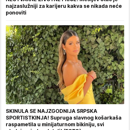
najzaslužniji za karijeru kakva se nikada neće
ponoviti
SKINULA SE NAJZGODNIJA SRPSKA
SPORTISTKINJA! Supruga slavnog košarkaša
raspametila u minijaturnom bikiniju, svi