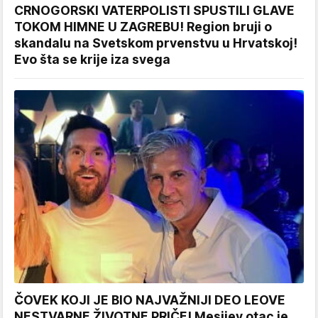
CRNOGORSKI VATERPOLISTI SPUSTILI GLAVE
TOKOM HIMNE U ZAGREBU! Region bruji o
skandalu na Svetskom prvenstvu u Hrvatskoj!
Evo šta se krije iza svega
ČOVEK KOJI JE BIO NAJVAŽNIJI DEO LEOVE
NESTVARNE ŽIVOTNE PRIČE! Mesijev otac je