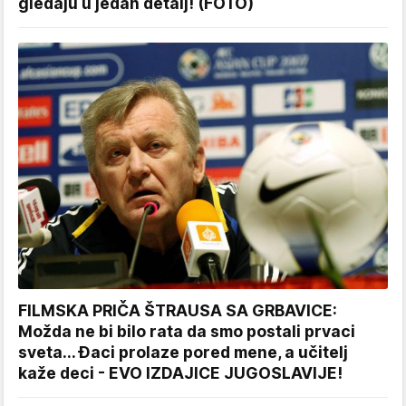
gledaju u jedan detalj! (FOTO)
FILMSKA PRIČA ŠTRAUSA SA GRBAVICE:
Možda ne bi bilo rata da smo postali prvaci
sveta... Đaci prolaze pored mene, a učitelj
kaže deci - EVO IZDAJICE JUGOSLAVIJE!