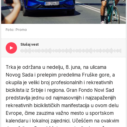
Foto: Promo
Slušaj vest
Trka je održana u nedelju, 8. juna, na ulicama
Novog Sada i prelepim predelima Fruške gore, a
okupila je veliki broj profesionalnih i rekreativnih
biciklista iz Srbije i regiona. Gran Fondo Novi Sad
predstavlja jednu od najmasovnijih i najzapaženijih
rekreativnih biciklističkih manifestacija u ovom delu
Evrope, čime zauzima važno mesto u sportskom
kalendaru i lokalnoj zajednici. Učešćem na ovakvim