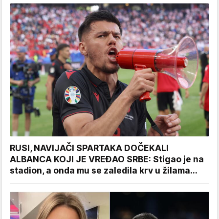
RUSI, NAVIJAČI SPARTAKA DOČEKALI
ALBANCA KOJI JE VREĐAO SRBE: Stigao je na
stadion, a onda mu se zaledila krv u žilama...