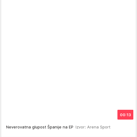
00:13
Neverovatna glupost Španije na EP
Izvor: Arena Sport