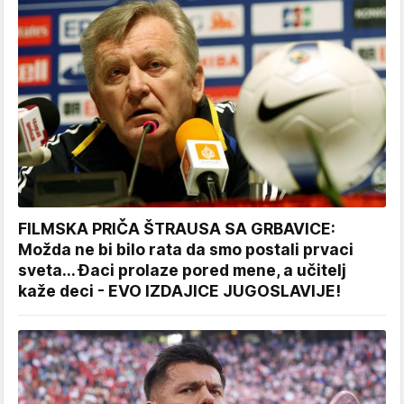
FILMSKA PRIČA ŠTRAUSA SA GRBAVICE:
Možda ne bi bilo rata da smo postali prvaci
sveta... Đaci prolaze pored mene, a učitelj
kaže deci - EVO IZDAJICE JUGOSLAVIJE!