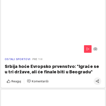
OSTALI SPORTOVI
PRE 1 H
Srbija hoće Evropsko prvenstvo: "Igraće se
u tri države, ali će finale biti u Beogradu"
Reaguj
Komentariši