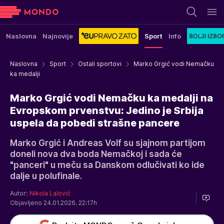
Naslovna
Najnovije
Sport
Info
Naslovna
Sport
Ostali sportovi
Marko Grgić vodi Nemačku
ka medalji
Marko Grgić vodi Nemačku ka medalji na
Evropskom prvenstvu: Jedino je Srbija
uspela da pobedi strašne pancere
Marko Grgić i Andreas Volf su sjajnom partijom
doneli nova dva boda Nemačkoj i sada će
"panceri" u meču sa Danskom odlučivati ko ide
dalje u polufinale.
Autor:
Nikola Lalović
Objavljeno 24.01.2026. 22:17h