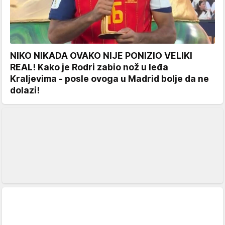
NIKO NIKADA OVAKO NIJE PONIZIO VELIKI
REAL! Kako je Rodri zabio nož u leđa
Kraljevima - posle ovoga u Madrid bolje da ne
dolazi!