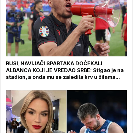
RUSI, NAVIJAČI SPARTAKA DOČEKALI
ALBANCA KOJI JE VREĐAO SRBE: Stigao je na
stadion, a onda mu se zaledila krv u žilama...