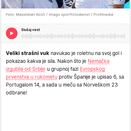
Foto: Maximilian Koch / imago sportfotodienst / Profimedia
Slušaj vest
Veliki strašni vuk
navukao je roletnu na svoj gol i
pokazao kakva je sila. Nakon što je
Nemačka
izgubila od Srbije
u grupnoj fazi
Evropskog
prvenstva u rukometu
protiv Španije je upisao 6, sa
Portugalom 14, a sada u meču sa Norveškom 23
odbrane!