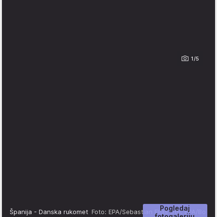
1/5
Pogledaj
Španija - Danska rukomet
Foto: EPA/Sebastian Elias Uth, EPA/Bo
fotogaleriju