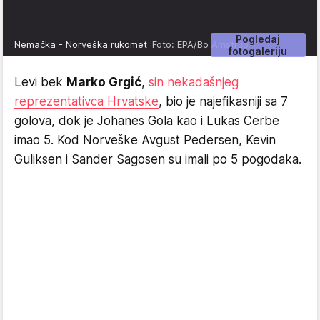
Pogledaj
Nemačka - Norveška rukomet
Foto: EPA/Bo Amstrup
fotogaleriju
Levi bek
Marko Grgić
,
sin nekadašnjeg
reprezentativca Hrvatske
, bio je najefikasniji sa 7
golova, dok je Johanes Gola kao i Lukas Cerbe
imao 5. Kod Norveške Avgust Pedersen, Kevin
Guliksen i Sander Sagosen su imali po 5 pogodaka.