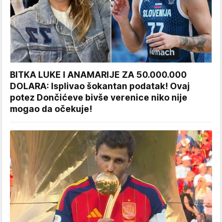
BITKA LUKE I ANAMARIJE ZA 50.000.000
DOLARA: Isplivao šokantan podatak! Ovaj
potez Dončićeve bivše verenice niko nije
mogao da očekuje!