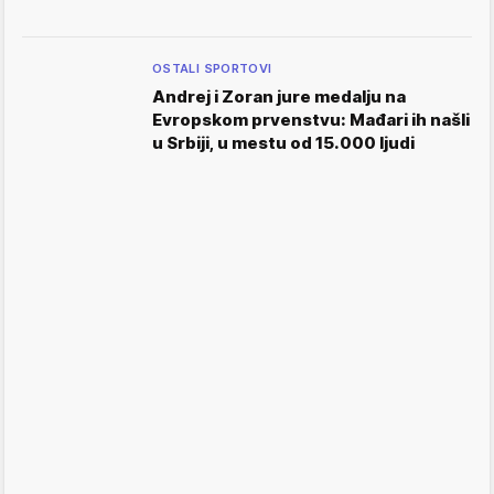
OSTALI SPORTOVI
Andrej i Zoran jure medalju na
Evropskom prvenstvu: Mađari ih našli
u Srbiji, u mestu od 15.000 ljudi