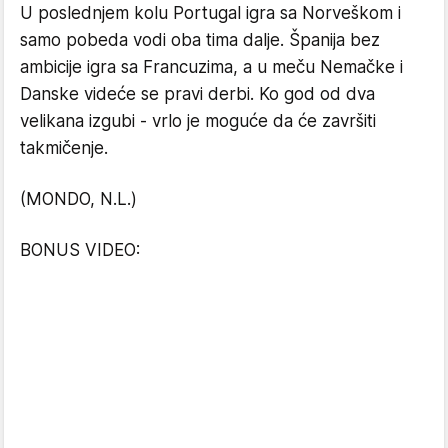
U poslednjem kolu Portugal igra sa Norveškom i
samo pobeda vodi oba tima dalje. Španija bez
ambicije igra sa Francuzima, a u meču Nemačke i
Danske videće se pravi derbi. Ko god od dva
velikana izgubi - vrlo je moguće da će završiti
takmičenje.
(MONDO, N.L.)
BONUS VIDEO: