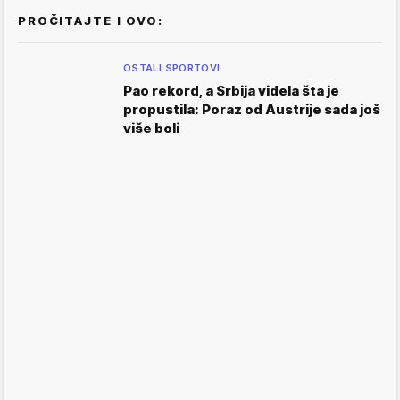
PROČITAJTE I OVO:
OSTALI SPORTOVI
Pao rekord, a Srbija videla šta je
propustila: Poraz od Austrije sada još
više boli