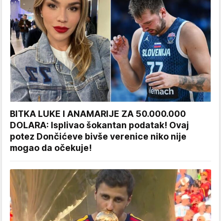
BITKA LUKE I ANAMARIJE ZA 50.000.000
DOLARA: Isplivao šokantan podatak! Ovaj
potez Dončićeve bivše verenice niko nije
mogao da očekuje!