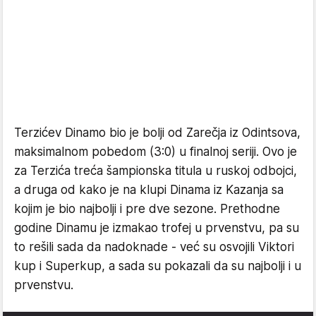
Terzićev Dinamo bio je bolji od Zarečja iz Odintsova,
maksimalnom pobedom (3:0) u finalnoj seriji. Ovo je
za Terzića treća šampionska titula u ruskoj odbojci,
a druga od kako je na klupi Dinama iz Kazanja sa
kojim je bio najbolji i pre dve sezone. Prethodne
godine Dinamu je izmakao trofej u prvenstvu, pa su
to rešili sada da nadoknade - već su osvojili Viktori
kup i Superkup, a sada su pokazali da su najbolji i u
prvenstvu.