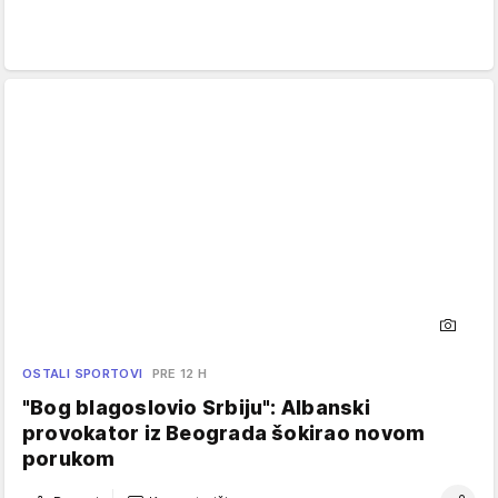
OSTALI SPORTOVI
PRE 12 H
"Bog blagoslovio Srbiju": Albanski
provokator iz Beograda šokirao novom
porukom