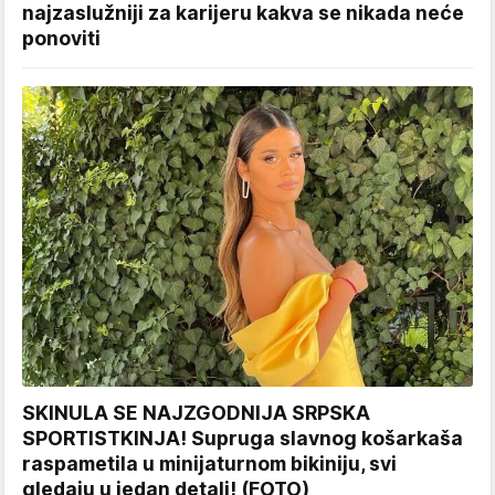
najzaslužniji za karijeru kakva se nikada neće
ponoviti
SKINULA SE NAJZGODNIJA SRPSKA
SPORTISTKINJA! Supruga slavnog košarkaša
raspametila u minijaturnom bikiniju, svi
gledaju u jedan detalj! (FOTO)