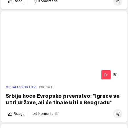
Reaguj
Komentariši
OSTALI SPORTOVI
PRE 14 H
Srbija hoće Evropsko prvenstvo: "Igraće se
u tri države, ali će finale biti u Beogradu"
Reaguj
Komentariši