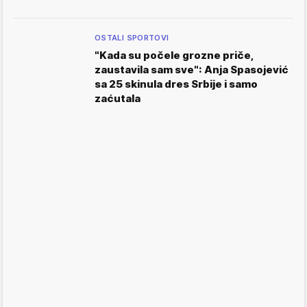
OSTALI SPORTOVI
"Kada su počele grozne priče,
zaustavila sam sve": Anja Spasojević
sa 25 skinula dres Srbije i samo
zaćutala