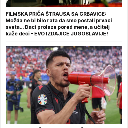
FILMSKA PRIČA ŠTRAUSA SA GRBAVICE:
Možda ne bi bilo rata da smo postali prvaci
sveta... Đaci prolaze pored mene, a učitelj
kaže deci - EVO IZDAJICE JUGOSLAVIJE!