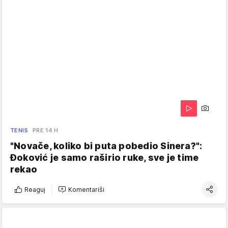
TENIS
PRE 14 H
"Novače, koliko bi puta pobedio Sinera?":
Đoković je samo raširio ruke, sve je time
rekao
Reaguj
Komentariši