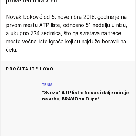
provedenih na vrhu".
Novak Đoković od 5. novembra 2018. godine je na
prvom mestu ATP liste, odnosno 51 nedelju u nizu,
a ukupno 274 sedmica, što ga svrstava na treće
mesto večne liste igrača koji su najduže boravili na
čelu.
PROČITAJTE I OVO
TENIS
"Sveža" ATP lista: Novak i dalje miruje
na vrhu, BRAVO za Filipa!