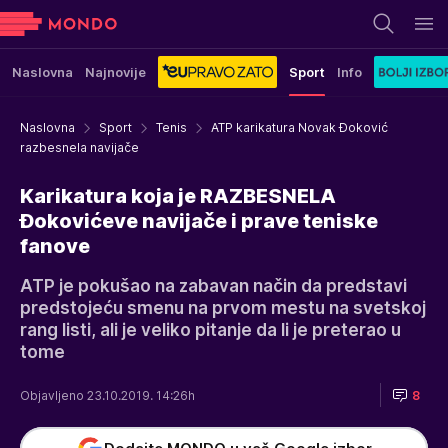
Naslovna
Najnovije
Sport
Info
Naslovna
Sport
Tenis
ATP karikatura Novak Đoković
razbesnela navijače
Karikatura koja je RAZBESNELA
Đokovićeve navijače i prave teniske
fanove
ATP je pokušao na zabavan način da predstavi
predstojeću smenu na prvom mestu na svetskoj
rang listi, ali je veliko pitanje da li je preterao u
tome
Objavljeno 23.10.2019. 14:26h
8