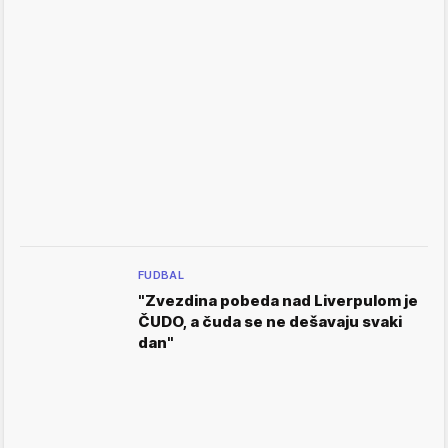
FUDBAL
"Zvezdina pobeda nad Liverpulom je
ČUDO, a čuda se ne dešavaju svaki
dan"