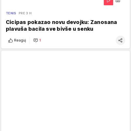
TENIS
PRE 3 H
Cicipas pokazao novu devojku: Zanosana
plavuša bacila sve bivše u senku
Reaguj
1