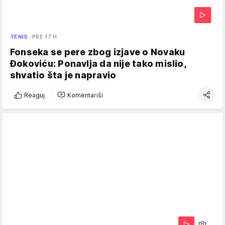
TENIS
PRE 17 H
Fonseka se pere zbog izjave o Novaku
Đokoviću: Ponavlja da nije tako mislio,
shvatio šta je napravio
Reaguj
Komentariši