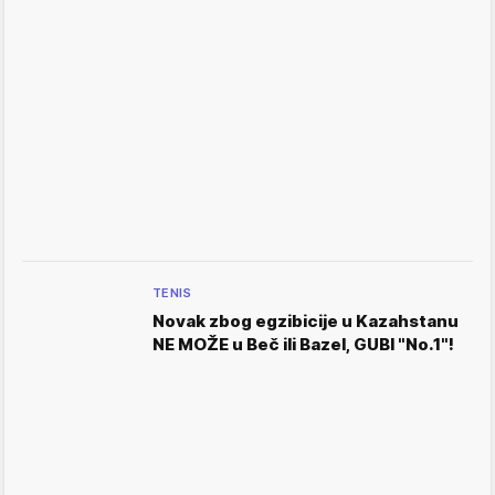
TENIS
Novak zbog egzibicije u Kazahstanu
NE MOŽE u Beč ili Bazel, GUBI "No.1"!