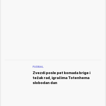
FUDBAL
Zvezdi posle pet komada brige i
težak rad, igračima Totenhema
slobodan dan