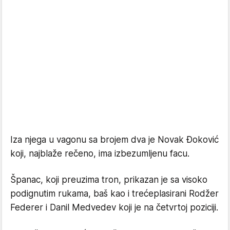
Iza njega u vagonu sa brojem dva je Novak Đoković
koji, najblaže rečeno, ima izbezumljenu facu.
Španac, koji preuzima tron, prikazan je sa visoko
podignutim rukama, baš kao i trećeplasirani Rodžer
Federer i Danil Medvedev koji je na četvrtoj poziciji.