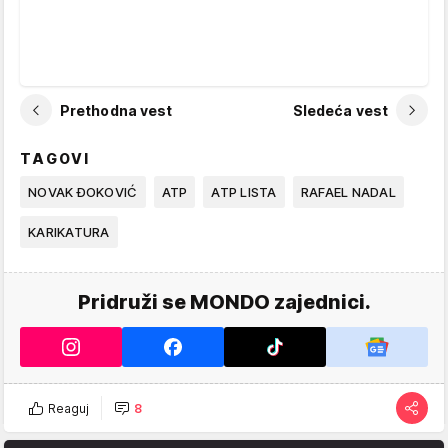
Prethodna vest
Sledeća vest
TAGOVI
NOVAK ĐOKOVIĆ
ATP
ATP LISTA
RAFAEL NADAL
KARIKATURA
Pridruži se MONDO zajednici.
Reaguj
8