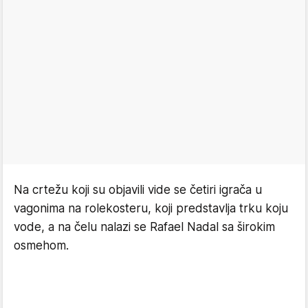
Na crtežu koji su objavili vide se četiri igrača u
vagonima na rolekosteru, koji predstavlja trku koju
vode, a na čelu nalazi se Rafael Nadal sa širokim
osmehom.