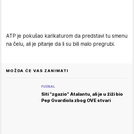
ATP je pokušao karikaturom da predstavi tu smenu
na čelu, ali je pitanje da li su bili malo pregrubi.
MOŽDA ĆE VAS ZANIMATI
FUDBAL
Siti "zgazio" Atalantu, ali je u žiži bio
Pep Gvardiola zbog OVE stvari