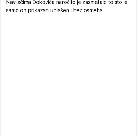
Navijačima Đokovića naročito je zasmetalo to što je
samo on prikazan uplašen i bez osmeha.