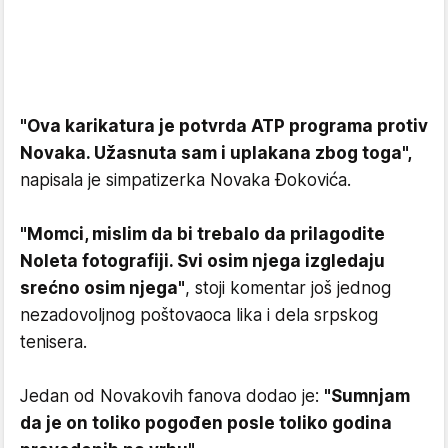
"Ova karikatura je potvrda ATP programa protiv
Novaka. Užasnuta sam i uplakana zbog toga",
napisala je simpatizerka Novaka Đokovića.
"Momci, mislim da bi trebalo da prilagodite
Noleta fotografiji. Svi osim njega izgledaju
srećno osim njega"
, stoji komentar još jednog
nezadovoljnog poštovaoca lika i dela srpskog
tenisera.
Jedan od Novakovih fanova dodao je:
"Sumnjam
da je on toliko pogođen posle toliko godina