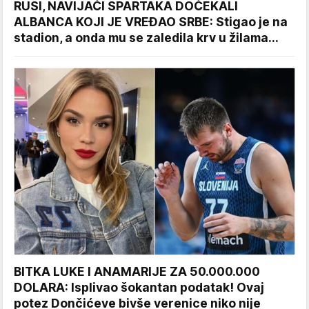
RUSI, NAVIJAČI SPARTAKA DOČEKALI
ALBANCA KOJI JE VREĐAO SRBE: Stigao je na
stadion, a onda mu se zaledila krv u žilama...
BITKA LUKE I ANAMARIJE ZA 50.000.000
DOLARA: Isplivao šokantan podatak! Ovaj
potez Dončićeve bivše verenice niko nije