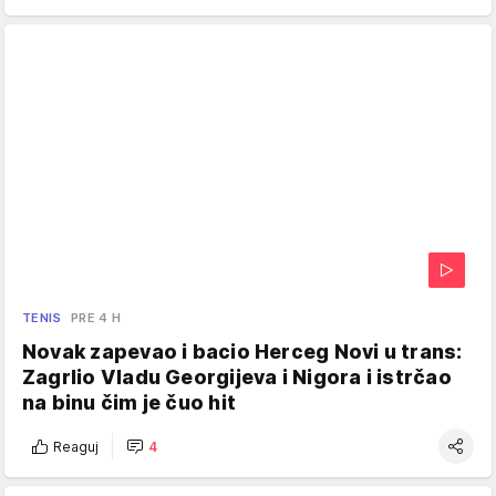
TENIS
PRE 4 H
Novak zapevao i bacio Herceg Novi u trans:
Zagrlio Vladu Georgijeva i Nigora i istrčao
na binu čim je čuo hit
Reaguj
4