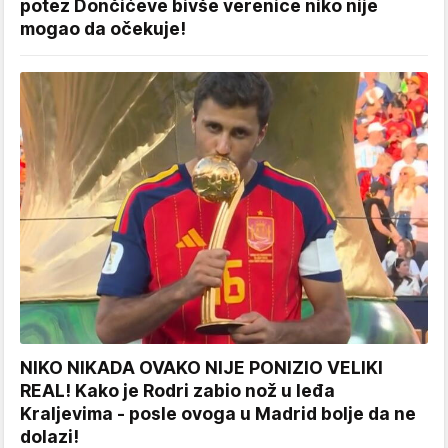
potez Dončićeve bivše verenice niko nije
mogao da očekuje!
NIKO NIKADA OVAKO NIJE PONIZIO VELIKI
REAL! Kako je Rodri zabio nož u leđa
Kraljevima - posle ovoga u Madrid bolje da ne
dolazi!