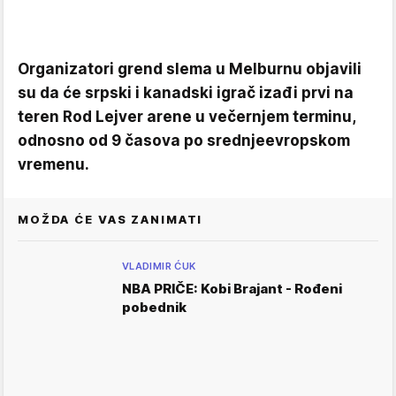
Organizatori grend slema u Melburnu objavili
su da će srpski i kanadski igrač izađi prvi na
teren Rod Lejver arene u večernjem terminu,
odnosno od 9 časova po srednjeevropskom
vremenu.
MOŽDA ĆE VAS ZANIMATI
VLADIMIR ĆUK
NBA PRIČE: Kobi Brajant - Rođeni
pobednik