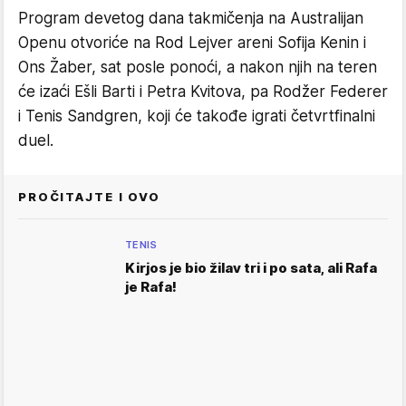
Program devetog dana takmičenja na Australijan
Openu otvoriće na Rod Lejver areni Sofija Kenin i
Ons Žaber, sat posle ponoći, a nakon njih na teren
će izaći Ešli Barti i Petra Kvitova, pa Rodžer Federer
i Tenis Sandgren, koji će takođe igrati četvrtfinalni
duel.
PROČITAJTE I OVO
TENIS
Kirjos je bio žilav tri i po sata, ali Rafa
je Rafa!