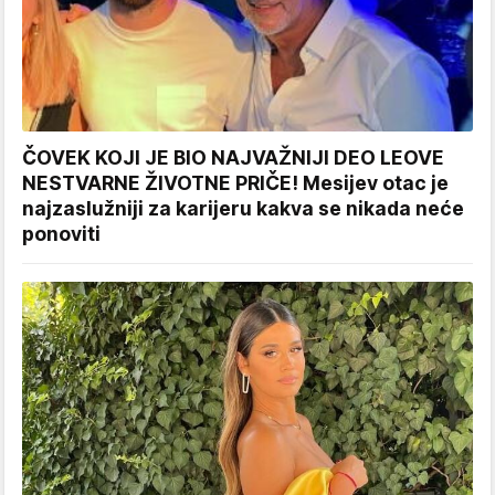
ČOVEK KOJI JE BIO NAJVAŽNIJI DEO LEOVE
NESTVARNE ŽIVOTNE PRIČE! Mesijev otac je
najzaslužniji za karijeru kakva se nikada neće
ponoviti