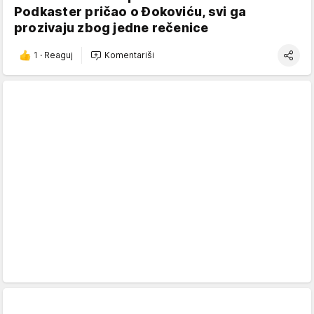
Podkaster pričao o Đokoviću, svi ga
prozivaju zbog jedne rečenice
1
·
Reaguj
Komentariši