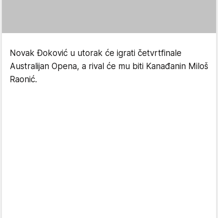
Novak Đoković u utorak će igrati četvrtfinale
Australijan Opena, a rival će mu biti Kanađanin Miloš
Raonić.