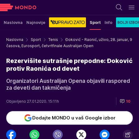
Naslovna
Najnovije
Sport
Info
Naslovna
Sport
Tenis
Đoković - Raonić, uživo, 28. januar, 9
časova, Eurosport, četvrtfinale Australijan Open
Rezervišite sutrašnje prepodne: Đoković
protiv Raonića od devet
Organizatori Australijan Opena objavili raspored
za deveti dan takmičenja
Objavljeno 27.01.2020. 15:11h
10
Dodajte MONDO u vaš Google izbor