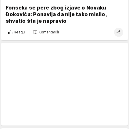
Fonseka se pere zbog izjave o Novaku
Đokoviću: Ponavlja da nije tako mislio,
shvatio šta je napravio
Reaguj
Komentariši