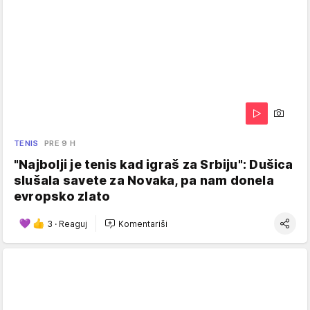
TENIS
PRE 9 H
"Najbolji je tenis kad igraš za Srbiju": Dušica
slušala savete za Novaka, pa nam donela
evropsko zlato
3
·
Reaguj
Komentariši