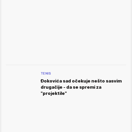
TENIS
Đokovića sad očekuje nešto sasvim
drugačije - da se spremi za
"projektile"