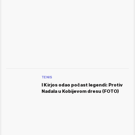
TENIS
I Kirjos odao počast legendi: Protiv
Nadala u Kobijevom dresu (FOTO)