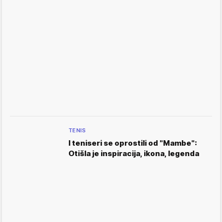
TENIS
I teniseri se oprostili od "Mambe":
Otišla je inspiracija, ikona, legenda