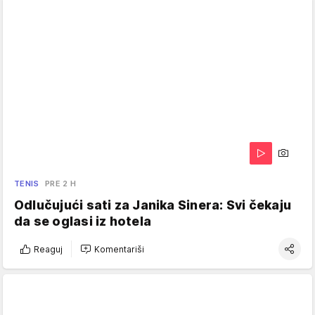
TENIS
PRE 2 H
Odlučujući sati za Janika Sinera: Svi čekaju
da se oglasi iz hotela
Reaguj
Komentariši