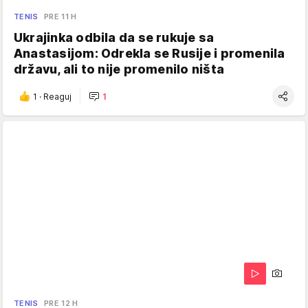
TENIS
PRE 11 H
Ukrajinka odbila da se rukuje sa
Anastasijom: Odrekla se Rusije i promenila
državu, ali to nije promenilo ništa
1
·
Reaguj
1
TENIS
PRE 12 H