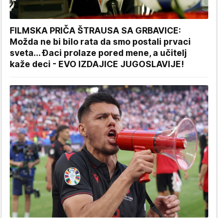
FILMSKA PRIČA ŠTRAUSA SA GRBAVICE:
Možda ne bi bilo rata da smo postali prvaci
sveta... Đaci prolaze pored mene, a učitelj
kaže deci - EVO IZDAJICE JUGOSLAVIJE!