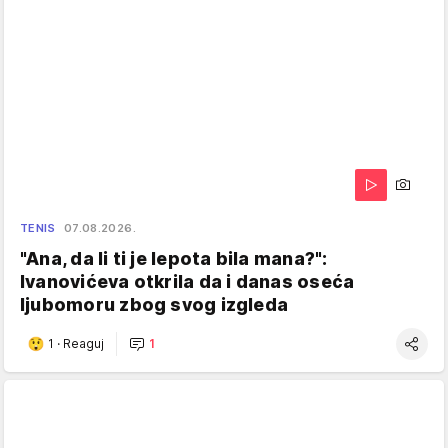
TENIS
07.08.2026.
"Ana, da li ti je lepota bila mana?":
Ivanovićeva otkrila da i danas oseća
ljubomoru zbog svog izgleda
1
·
Reaguj
1